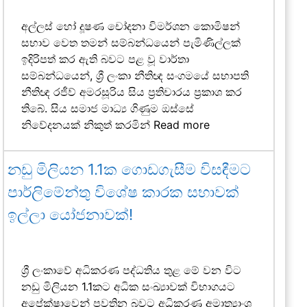
අල්ලස් හෝ දූෂණ චෝදනා විමර්ශන කොමිෂන්
සභාව වෙත තමන් සම්බන්ධයෙන් පැමිණිල්ලක්
ඉදිරිපත් කර ඇති බවට පළ වූ වාර්තා
සම්බන්ධයෙන්, ශ්‍රී ලංකා නීතිඥ සංගමයේ සභාපති
නීතිඥ රජීව් අමරසූරිය සිය ප්‍රතිචාරය ප්‍රකාශ කර
තිබේ. සිය සමාජ මාධ්‍ය ගිණුම ඔස්සේ
නිවේදනයක් නිකුත් කරමින්
Read more
නඩු මිලියන 1.1ක ගොඩගැසීම විසඳීමට
පාර්ලිමේන්තු විශේෂ කාරක සභාවක්
ඉල්ලා යෝජනාවක්!
ශ්‍රී ලංකාවේ අධිකරණ පද්ධතිය තුළ මේ වන විට
නඩු මිලියන 1.1කට අධික සංඛ්‍යාවක් විභාගයට
අපේක්ෂාවෙන් පවතින බවට අධිකරණ අමාත්‍යාංශ