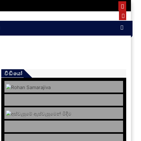
වීඩියෝ