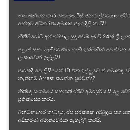
නව බන්ධනාගාර කොමසාරිස් ජනරාල්වරයාව ස්ථි
හේතුව අධිකරණ අමාත්‍ය පැහැදිලි කරයි!
නීතිවිරෝධී අන්තර්ජාල සූදු වෙබ් අඩවි 24ක් ශ්‍රී 
පළාත් සභා මැතිවරණය හැකි ඉක්මනින් පවත්වන ලෙස 
ලංකාවෙන් ඉල්ලයි!
පාරකදී පොලිසියෙන් ID එක ඉල්ලුවොත් මොකද වෙ
නැත්නම් Arrest කරන්න පුළුවන්ද?
නීතිඥ සංගමයේ සභාපති රජීව් අමරසූරිය සියලු චෝ
ප්‍රතික්ෂේප කරයි.
බන්ධනාගාර තදබදය, රස පරීක්ෂක අර්බුදය සහ ක
අධිකරණ අමාත්‍යවරයා පැහැදිලි කරයි.