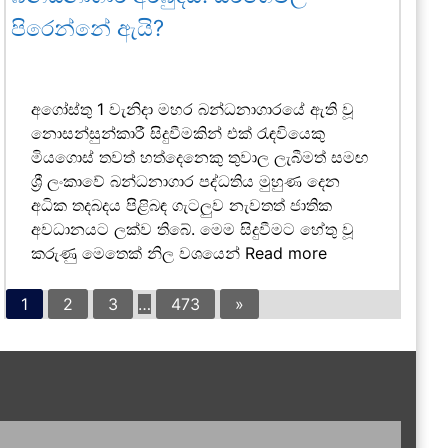
පිරෙන්නේ ඇයි?
අගෝස්තු 1 වැනිදා මහර බන්ධනාගාරයේ ඇති වූ
නොසන්සුන්කාරී සිදුවීමකින් එක් රැඳවියෙකු
මියගොස් තවත් හත්දෙනෙකු තුවාල ලැබීමත් සමඟ
ශ්‍රී ලංකාවේ බන්ධනාගාර පද්ධතිය මුහුණ දෙන
අධික තදබදය පිළිබඳ ගැටලුව නැවතත් ජාතික
අවධානයට ලක්ව තිබේ. මෙම සිදුවීමට හේතු වූ
කරුණු මෙතෙක් නිල වශයෙන්
Read more
1
2
3
…
473
»