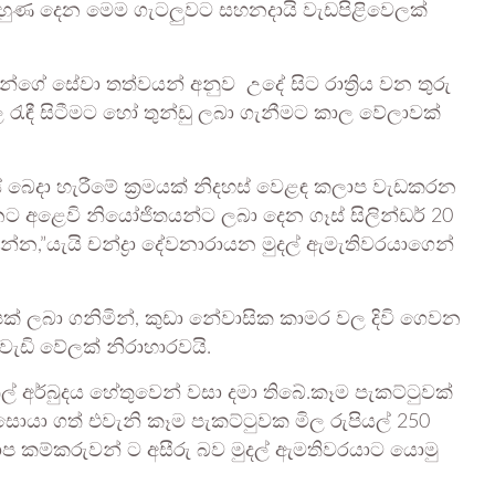
මුහුණ දෙන මෙම ගැටලුවට සහනදායි වැඩපිළිවෙලක්
ගේ සේවා තත්වයන් අනුව උදේ සිට රාත්‍රිය වන තුරු
රැඳී සිටීමට හෝ තුන්ඩු ලබා ගැනීමට කාල වේලාවක්
් බෙදා හැරීමේ ක්‍රමයක් නිදහස් වෙළඳ කලාප වැඩකරන
 අළෙවි නියෝජිතයන්ට ලබා දෙන ගෑස් සිලින්ඩර් 20
න්න,”යැයි චන්ද්‍රා දේවනාරායන මුදල් ඇමැතිවරයාගෙන්
පක් ලබා ගනිමින්, කුඩා නේවාසික කාමර වල දිවි ගෙවන
ඩි වේලක් නිරාහාරවයි.
් අර්බුදය හේතුවෙන් වසා දමා තිබේ.කෑම පැකට්ටුවක්
සොයා ගත් එවැනි කෑම පැකට්ටුවක මිල රුපියල් 250
ලාප කම්කරුවන් ට අසීරු බව මුදල් ඇමතිවරයාට යොමු