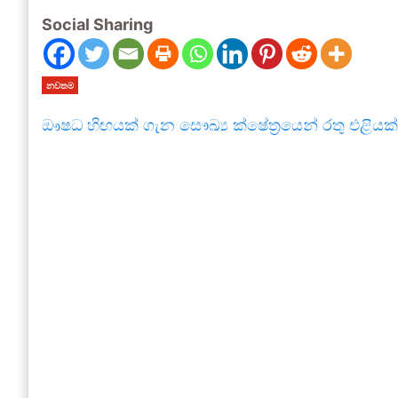
Social Sharing
නවතම
ඖෂධ හිඟයක් ගැන සෞඛ්‍ය ක්ෂේත්‍රයෙන් රතු එළියක්