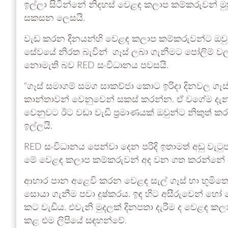
ඉල්ලා සිටින්නේ නිදහස් වෙළඳ කලාප කම්කරුවන් 
සකසන ලෙසයි.
වැඩ කරන දිනයන්හි වෙළඳ කලාප කම්කරුවන්ට ඔවුන්
සේවයේ නිරත බැවින් ගෑස් ලබා ගැනීමට පෝලිම් වල 
නොමැති බව RED සංවිධානය පවසයි.
“ගෑස් සමාගම් සමග සාකච්ජා කොට ඉරිදා දිනවල ගෑස
කාන්තාවන් වෙනුවෙන් සකස් කරන්න. ඒ වගේම දැනට
වෙනුවට ඊට වඩා වැඩි ප්‍රමාණයක් ඔවුන්ට නිකුත් කර
ඉල්ලයි.
RED සංවිධානය පෙන්වා දෙන පරිදි ඉතාමත් අඩු වැටු
මේ වෙළඳ කලාප කම්කරුවන් අද වන ගත කරන්නේ වැ
ආහාර පාන අළෙවි කරන වෙළඳ සැල් ගෑස් හා භූමිතෙල
සොයා ගැනීම පවා දුෂ්කරය. ඉඳ හිට අසීරුවෙන් හෝ 
කට වැඩිය. එවැනි මුදලක් දිනපතා දැරීම ද වෙළඳ ක
කළ එම ලිපියේ සඳහන්වේ.