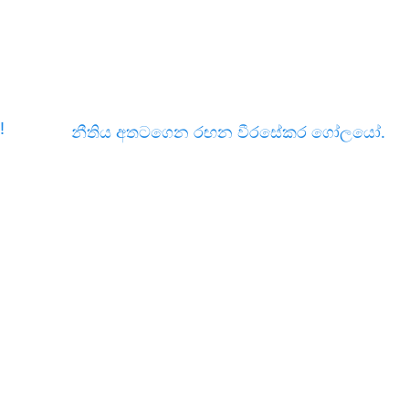
!
නීතිය අතටගෙන රඟන වීරසේකර ගෝලයෝ.