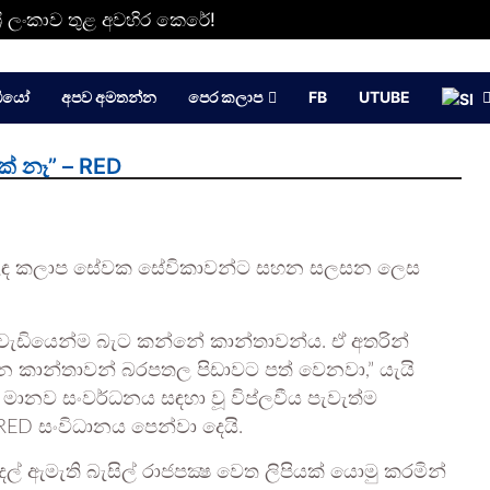
්‍රී ලංකාව තුළ අවහිර කෙරේ!
ඩියෝ
අපව අමතන්න
පෙර කලාප
FB
UTUBE
් නෑ” – RED
් වෙළඳ කලාප සේවක සේවිකාවන්ට සහන සලසන ලෙස
න් වැඩියෙන්ම බැට කන්නේ කාන්තාවන්ය. ඒ අතරින්
රන කාන්තාවන් බරපතල පිඩාවට පත් වෙනවා,” යැයි
 මානව සංවර්ධනය සඳහා වූ විප්ලවීය පැවැත්ම
] RED සංවිධානය පෙන්වා දෙයි.
ුදල් ඇමැති බැසිල් රාජපක්‍ෂ වෙත ලිපියක් යොමු කරමින්