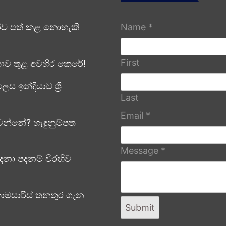
රව පත් කළ නොහැකි
Name
*
First
ලංකාව තුළ අවහිර කෙරේ!
ඉන්දියාව ශ්‍රී
Last
Email
*
න්නේ? හැඳුනුම්පත
Message
*
දනා පදනම් විරහිව
ොමසාරිස් තනතුර ගැන
Submit