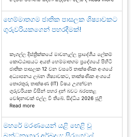
හෙම්මාතගම ජාතික පාසලක ශිෂ්‍යාවකට
ගුරුවරියකගෙන් පහරදීමක්!
කෑගල්ල දිස්ත්‍රික්කයේ මාවනැල්ල ප්‍රාදේශීය ලේකම්
කොට්ඨාසයට අයත් හෙම්මාතගම ප්‍රදේශයේ පිහිටි
ජාතික පාසලක 12 වන වසරේ තාක්ෂණික අංශයේ
අධ්‍යාපනය ලබන ශිෂ්‍යාවකට, තාක්ෂණික අංශයේ
තොරතුරු තාක්ෂණ (IT) විෂය උගන්වන
ගුරුවරියක විසින් පහර දුන් බවට බරපතළ
චෝදනාවක් එල්ල වී තිබේ. සිද්ධිය 2026 ජූලි
Read more
මහරේ මරණයෙන් යළි හෙළි වූ
බන්ධනාගාර අර්බුදය: සිරගෙවල්