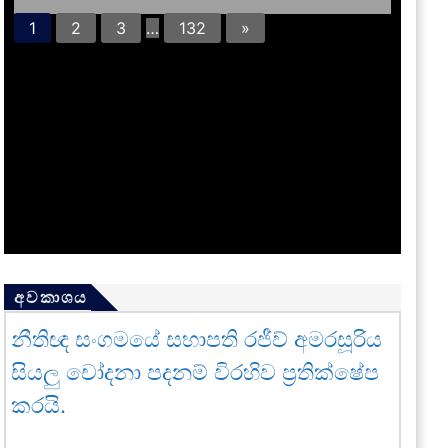
1
2
3
…
132
»
අවකාශය
නීතිඥ සංගමයේ සභාපති රජීව් අමරසූරිය
සියලු චෝදනා පදනම් විරහිව ප්‍රතික්ෂේප
කරයි.