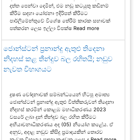
දත්ත පෙන්වා දෙමින්, එම නඩු කටයුතු කඩිනම්
කිරීම සඳහා යෝජනා ඉදිරිපත් කිරීමට
පාර්ලිමේන්තුවේ විශේෂ තේරීම් කාරක සභාවක්
පත්කරන ලෙස ඉල්ලා විපක්ෂ
Read more
ජොන්ස්ටන් ප්‍රනාන්දු ඇතුළු තිදෙනා
නිදහස් කළ තීන්දුව බල රහිතයි; නඩුව
නැවත විභාගයට
දූෂණ චෝදනාවක් සම්බන්ධයෙන් හිටපු අමාත්‍ය
ජොන්ස්ටන් ප්‍රනාන්දු ඇතුළු විත්තිකරුවන් තිදෙනා
නිදහස් කරමින් කොළඹ මහාධිකරණය 2023
වසරේ ලබා දුන් තීන්දුව බල රහිත කිරීමට
අභියාචනාධිකරණය අද (05) නියෝග කළේය. ඒ
අනුව, අදාළ නඩුව කිසිදු ප්‍රමාදයකින් තොරව
නැවත විභාගය සඳහා කැඳවන ලෙස ද
Read more