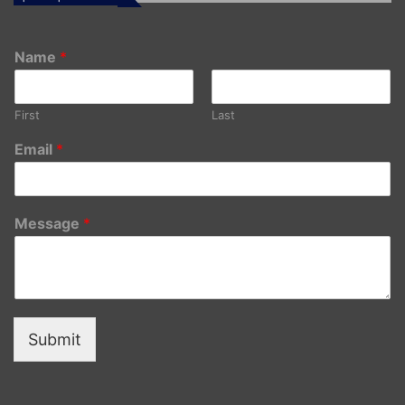
Name
*
First
Last
Email
*
Message
*
Submit