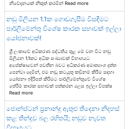
නිවේදනයක් නිකුත් කරමින්
Read more
නඩු මිලියන 1.1ක ගොඩගැසීම විසඳීමට
පාර්ලිමේන්තු විශේෂ කාරක සභාවක් ඉල්ලා
යෝජනාවක්!
ශ්‍රී ලංකාවේ අධිකරණ පද්ධතිය තුළ මේ වන විට නඩු
මිලියන 1.1කට අධික සංඛ්‍යාවක් විභාගයට
අපේක්ෂාවෙන් පවතින බවට අධිකරණ අමාත්‍යාංශ දත්ත
පෙන්වා දෙමින්, එම නඩු කටයුතු කඩිනම් කිරීම සඳහා
යෝජනා ඉදිරිපත් කිරීමට පාර්ලිමේන්තුවේ විශේෂ
තේරීම් කාරක සභාවක් පත්කරන ලෙස ඉල්ලා විපක්ෂ
Read more
ජොන්ස්ටන් ප්‍රනාන්දු ඇතුළු තිදෙනා නිදහස්
කළ තීන්දුව බල රහිතයි; නඩුව නැවත
විභාගයට