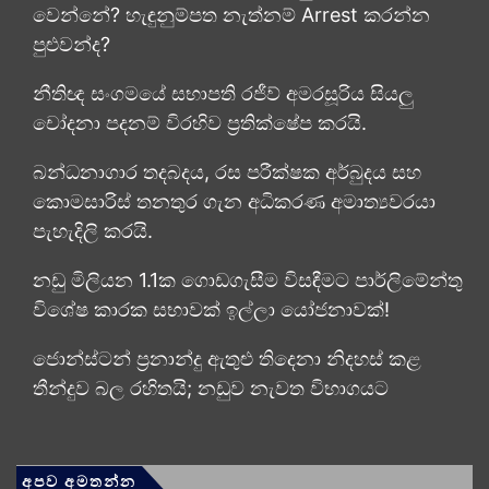
වෙන්නේ? හැඳුනුම්පත නැත්නම් Arrest කරන්න
පුළුවන්ද?
නීතිඥ සංගමයේ සභාපති රජීව් අමරසූරිය සියලු
චෝදනා පදනම් විරහිව ප්‍රතික්ෂේප කරයි.
බන්ධනාගාර තදබදය, රස පරීක්ෂක අර්බුදය සහ
කොමසාරිස් තනතුර ගැන අධිකරණ අමාත්‍යවරයා
පැහැදිලි කරයි.
නඩු මිලියන 1.1ක ගොඩගැසීම විසඳීමට පාර්ලිමේන්තු
විශේෂ කාරක සභාවක් ඉල්ලා යෝජනාවක්!
ජොන්ස්ටන් ප්‍රනාන්දු ඇතුළු තිදෙනා නිදහස් කළ
තීන්දුව බල රහිතයි; නඩුව නැවත විභාගයට
අපව අමතන්න