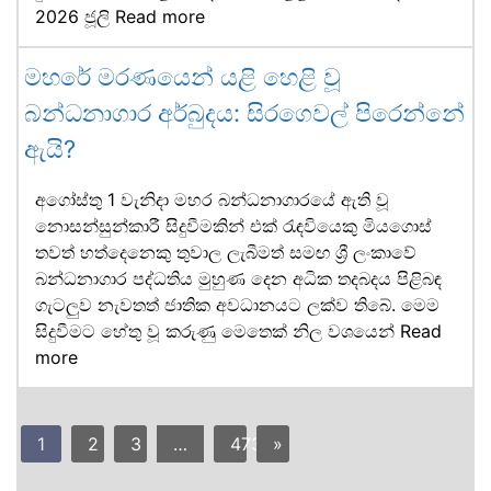
2026 ජූලි
Read more
මහරේ මරණයෙන් යළි හෙළි වූ
බන්ධනාගාර අර්බුදය: සිරගෙවල් පිරෙන්නේ
ඇයි?
අගෝස්තු 1 වැනිදා මහර බන්ධනාගාරයේ ඇති වූ
නොසන්සුන්කාරී සිදුවීමකින් එක් රැඳවියෙකු මියගොස්
තවත් හත්දෙනෙකු තුවාල ලැබීමත් සමඟ ශ්‍රී ලංකාවේ
බන්ධනාගාර පද්ධතිය මුහුණ දෙන අධික තදබදය පිළිබඳ
ගැටලුව නැවතත් ජාතික අවධානයට ලක්ව තිබේ. මෙම
සිදුවීමට හේතු වූ කරුණු මෙතෙක් නිල වශයෙන්
Read
more
1
2
3
…
473
»