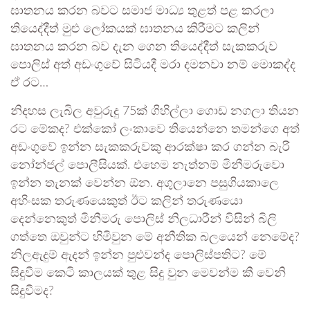
ඝාතනය කරන බවට සමාජ මාධ්‍ය තුළත් පළ කරලා
තියෙද්දීත් මුළු ලෝකයක් ඝාතනය කිරීමට කලින්
ඝාතනය කරන බව දැන ගෙන තියෙද්දීත් සැකකරුව
පොලිස් අත් අඩංගුවේ සිටියදී මරා දමනවා නම් මොකද්ද
ඒ රට…
නිදහස ලැබිල අවුරුදු 75ක් ගිහිල්ලා ගොඩ නගලා තියන
රට මේකද? එක්කෝ ලංකාවෙ තියෙන්නෙ තමන්ගෙ අත්
අඩංගුවේ ඉන්න සැකකරුවකු ආරක්ෂා කර ගන්න බැරි
නෝන්ජල් පොලීසියක්. එහෙම නැත්නම් මිනීමරුවො
ඉන්න තැනක් වෙන්න ඕන. අගුලානෙ පසුගියකාලෙ
අහිංසක තරුණයෙකුත් ඊට කලින් තරුණයො
දෙන්නෙකුත් මිනීමරු පොලිස් නිලධාරීන් විසින් බිලි
ගත්තෙ ඔවුන්ට හිමිවුන මේ අනීතික බලයෙන් නෙමේද?
නිලඇදුම් ඇදන් ඉන්න පුළුවන්ද පොලිස්පතිට? මේ
සිදුවීම කෙටි කාලයක් තුළ සිදු වුන මෙවන්ම කී වෙනි
සිදුවීමද?