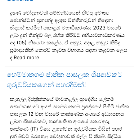
දූෂණ චෝදනාවක් සම්බන්ධයෙන් හිටපු අමාත්‍ය
ජොන්ස්ටන් ප්‍රනාන්දු ඇතුළු විත්තිකරුවන් තිදෙනා
නිදහස් කරමින් කොළඹ මහාධිකරණය 2023 වසරේ
ලබා දුන් තීන්දුව බල රහිත කිරීමට අභියාචනාධිකරණය
අද (05) නියෝග කළේය. ඒ අනුව, අදාළ නඩුව කිසිදු
ප්‍රමාදයකින් තොරව නැවත විභාගය සඳහා කැඳවන ලෙස
ද
Read more
හෙම්මාතගම ජාතික පාසලක ශිෂ්‍යාවකට
ගුරුවරියකගෙන් පහරදීමක්!
කෑගල්ල දිස්ත්‍රික්කයේ මාවනැල්ල ප්‍රාදේශීය ලේකම්
කොට්ඨාසයට අයත් හෙම්මාතගම ප්‍රදේශයේ පිහිටි ජාතික
පාසලක 12 වන වසරේ තාක්ෂණික අංශයේ අධ්‍යාපනය
ලබන ශිෂ්‍යාවකට, තාක්ෂණික අංශයේ තොරතුරු
තාක්ෂණ (IT) විෂය උගන්වන ගුරුවරියක විසින් පහර
දුන් බවට බරපතළ චෝදනාවක් එල්ල වී තිබේ. සිද්ධිය