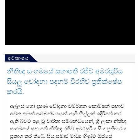
අවකාශය
නීතිඥ සංගමයේ සභාපති රජීව් අමරසූරිය
සියලු චෝදනා පදනම් විරහිව ප්‍රතික්ෂේප
කරයි.
අල්ලස් හෝ දූෂණ චෝදනා විමර්ශන කොමිෂන් සභාව
වෙත තමන් සම්බන්ධයෙන් පැමිණිල්ලක් ඉදිරිපත් කර
ඇති බවට පළ වූ වාර්තා සම්බන්ධයෙන්, ශ්‍රී ලංකා නීතිඥ
සංගමයේ සභාපති නීතිඥ රජීව් අමරසූරිය සිය ප්‍රතිචාරය
ප්‍රකාශ කර තිබේ. සිය සමාජ මාධ්‍ය ගිණුම ඔස්සේ