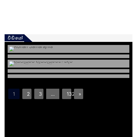
වීඩියෝ
1
2
3
…
132
»