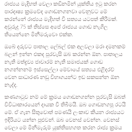
රාජ්‍යය මැදිහත් වෙලා කඩිනමින් යුක්තිය ඉටු කරන
පාරදෘෂ්‍ය ක්‍රමවේද ගොඩනගනවා වෙනුවට මේ
කරන්නේ රාජ්‍යය මැදිහත් වී සත්‍යය යටපත් කිරීමක්.
අවුරුදු 75 ක් තිස්සෙ අපේ රාජ්‍යය ගොඩ නැගිල
තියෙන්නෙ මිනීමරුවො එක්ක.
ඔබේ දරුවට පාතාල ලේබල් එක අලවලා මරා දමනකම්
බලන් ඉන්න එකද පුරවැසි ඔබ කරන්න ඕන. පාතාලය
නැති මත්ද්‍රව්‍ය ජාවාරම් නැති සමාජයක් ගොඩ
නගන්නනම් ඉස්සෙල්ලා මේවායේ සත්‍යය එළිදරව්
වෙන සාධාරණ නඩු විභාගයන්ට ඉඩ සකසන්න ඕන
නැද්ද.
කණගාටුව නම් මේ ක්‍රමය ගොඩනගන්න පුරවැසි ඔබත්
විවිධාකාරයෙන් දායක වී තිබීමයි. ඔබ ගොඩනගපු රටයි
මේ. ඒ ගැන සිතුවොත් පමණයි ලංකාව කියන රාජ්‍යයට
ඉදිරියට යන්න පුළුවන්. ඔබ වෙනස් වෙන්න. වෙනස්
වෙලා මේ මිනීමැරුම් යුක්තිසහගත කරන රාජ්‍ය ක්‍රමය