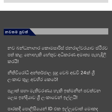
නවතම පුවත්
නව බන්ධනාගාර කොමසාරිස් ජනරාල්වරයාව ස්ථිරව
පත් කළ නොහැකි හේතුව අධිකරණ අමාත්‍ය පැහැදිලි
කරයි!
නීතිවිරෝධී අන්තර්ජාල සූදු වෙබ් අඩවි 24ක් ශ්‍රී
ලංකාව තුළ අවහිර කෙරේ!
පළාත් සභා මැතිවරණය හැකි ඉක්මනින් පවත්වන
ලෙස ඉන්දියාව ශ්‍රී ලංකාවෙන් ඉල්ලයි!
පාරකදී පොලිසියෙන් ID එක ඉල්ලුවොත් මොකද