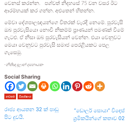
වෙනස් කරන්න. පශ්චත් නිදහසේ 75 වන වසර ඊට
ආරම්භයක් කර ගන්න. අළුතෙන් හිතන්න.
මේවා දේශපාලඥයන්ගෙ විතරක් වැරදි නෙමේ. පුරවැසි
ඔබ පුරවැසියො නොවී නිකම්ම් ප්‍රාණයන් පමණක් වීමේ
ගැටළු. ඒ නිසා ඔබ පුරවැසියන් වෙන්න. එයා වෙනුවට
මෙයා වෙනුවට පුරවැසි සමාජ පෙරළියකට පෙල
ගැසෙමු.
-නීතිඥ දුලාන් දසනායක-
Social Sharing
නවතම
විශේෂාංග
රාජ්‍ය ආයතන 32 ක් පාඩු
“ඩොලර් සොයා” විදෙස්
පිට දුවයි.
ශ්‍රමිකයින්ගේ කතාව 02