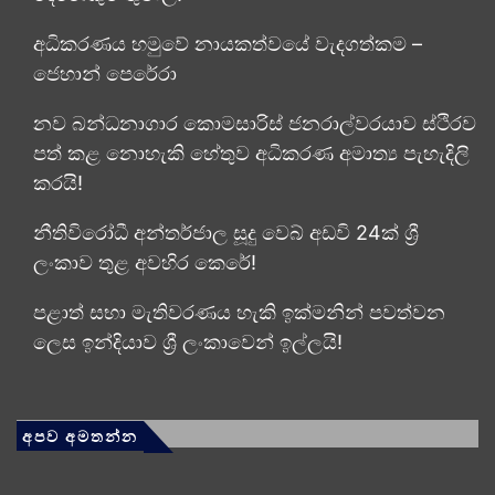
අධිකරණය හමුවේ නායකත්වයේ වැදගත්කම –
ජෙහාන් පෙරේරා
නව බන්ධනාගාර කොමසාරිස් ජනරාල්වරයාව ස්ථිරව
පත් කළ නොහැකි හේතුව අධිකරණ අමාත්‍ය පැහැදිලි
කරයි!
නීතිවිරෝධී අන්තර්ජාල සූදු වෙබ් අඩවි 24ක් ශ්‍රී
ලංකාව තුළ අවහිර කෙරේ!
පළාත් සභා මැතිවරණය හැකි ඉක්මනින් පවත්වන
ලෙස ඉන්දියාව ශ්‍රී ලංකාවෙන් ඉල්ලයි!
අපව අමතන්න