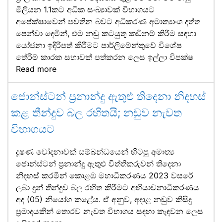
මිලියන 1.1කට අධික සංඛ්‍යාවක් විභාගයට
අපේක්ෂාවෙන් පවතින බවට අධිකරණ අමාත්‍යාංශ දත්ත
පෙන්වා දෙමින්, එම නඩු කටයුතු කඩිනම් කිරීම සඳහා
යෝජනා ඉදිරිපත් කිරීමට පාර්ලිමේන්තුවේ විශේෂ
තේරීම් කාරක සභාවක් පත්කරන ලෙස ඉල්ලා විපක්ෂ
Read more
ජොන්ස්ටන් ප්‍රනාන්දු ඇතුළු තිදෙනා නිදහස්
කළ තීන්දුව බල රහිතයි; නඩුව නැවත
විභාගයට
දූෂණ චෝදනාවක් සම්බන්ධයෙන් හිටපු අමාත්‍ය
ජොන්ස්ටන් ප්‍රනාන්දු ඇතුළු විත්තිකරුවන් තිදෙනා
නිදහස් කරමින් කොළඹ මහාධිකරණය 2023 වසරේ
ලබා දුන් තීන්දුව බල රහිත කිරීමට අභියාචනාධිකරණය
අද (05) නියෝග කළේය. ඒ අනුව, අදාළ නඩුව කිසිදු
ප්‍රමාදයකින් තොරව නැවත විභාගය සඳහා කැඳවන ලෙස