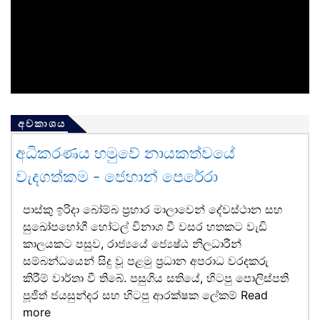
අවකාශය
අධිකරණය හමුවේ නායකත්වයේ
වැදගත්කම - ජෙහාන් පෙරේරා
පාස්කු ඉරිදා බෝම්බ ප්‍රහාර මාලාවෙන් දේවස්ථාන සහ
සුඛෝපභෝගී හෝටල් විනාශ වී වසර හතකට වැඩි
කාලයකට පසුව, රාජ්‍යයේ ජ්‍යෙෂ්ඨ නිලධාරීන්
සම්බන්ධයෙන් සිදු වූ පළමු ප්‍රධාන අපරාධ වරදකරු
කිරීම් වාර්තා වී තිබේ. පසුගිය සතියේ, හිටපු පොලිස්පති
පූජිත් ජයසුන්දර සහ හිටපු ආරක්ෂක ලේකම්
Read
more