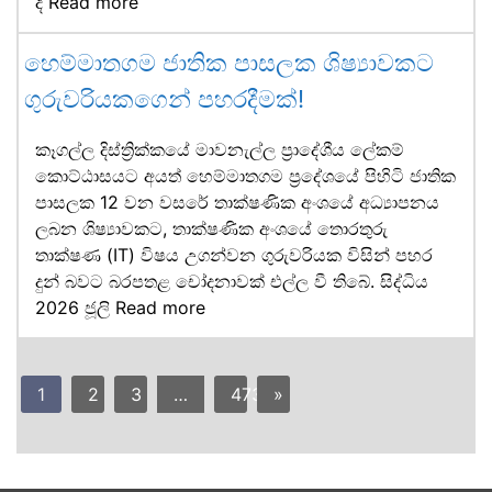
ද
Read more
හෙම්මාතගම ජාතික පාසලක ශිෂ්‍යාවකට
ගුරුවරියකගෙන් පහරදීමක්!
කෑගල්ල දිස්ත්‍රික්කයේ මාවනැල්ල ප්‍රාදේශීය ලේකම්
කොට්ඨාසයට අයත් හෙම්මාතගම ප්‍රදේශයේ පිහිටි ජාතික
පාසලක 12 වන වසරේ තාක්ෂණික අංශයේ අධ්‍යාපනය
ලබන ශිෂ්‍යාවකට, තාක්ෂණික අංශයේ තොරතුරු
තාක්ෂණ (IT) විෂය උගන්වන ගුරුවරියක විසින් පහර
දුන් බවට බරපතළ චෝදනාවක් එල්ල වී තිබේ. සිද්ධිය
2026 ජූලි
Read more
1
2
3
…
473
»