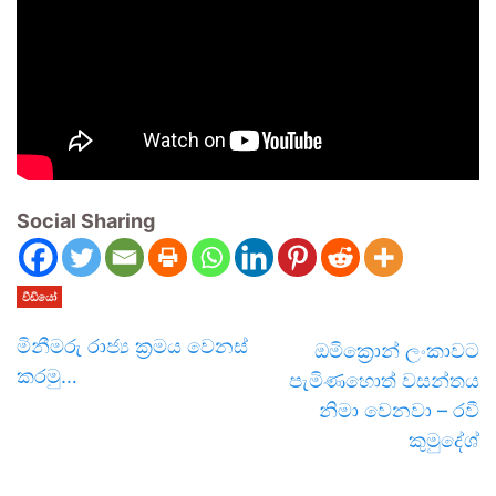
Social Sharing
වීඩියෝ
මිනීමරු රාජ්‍ය ක්‍රමය වෙනස්
ඔමික්‍රොන් ලංකාවට
කරමු…
පැමිණහොත් වසන්තය
නිමා වෙනවා – රවී
කුමුදේශ්