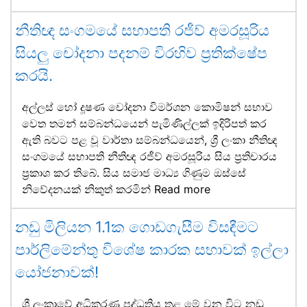
නීතිඥ සංගමයේ සභාපති රජීව් අමරසූරිය
සියලු චෝදනා පදනම් විරහිව ප්‍රතික්ෂේප
කරයි.
අල්ලස් හෝ දූෂණ චෝදනා විමර්ශන කොමිෂන් සභාව
වෙත තමන් සම්බන්ධයෙන් පැමිණිල්ලක් ඉදිරිපත් කර
ඇති බවට පළ වූ වාර්තා සම්බන්ධයෙන්, ශ්‍රී ලංකා නීතිඥ
සංගමයේ සභාපති නීතිඥ රජීව් අමරසූරිය සිය ප්‍රතිචාරය
ප්‍රකාශ කර තිබේ. සිය සමාජ මාධ්‍ය ගිණුම ඔස්සේ
නිවේදනයක් නිකුත් කරමින්
Read more
නඩු මිලියන 1.1ක ගොඩගැසීම විසඳීමට
පාර්ලිමේන්තු විශේෂ කාරක සභාවක් ඉල්ලා
යෝජනාවක්!
ශ්‍රී ලංකාවේ අධිකරණ පද්ධතිය තුළ මේ වන විට නඩු