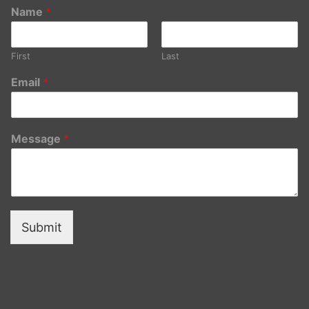
Name
*
First
Last
Email
*
Message
*
Submit