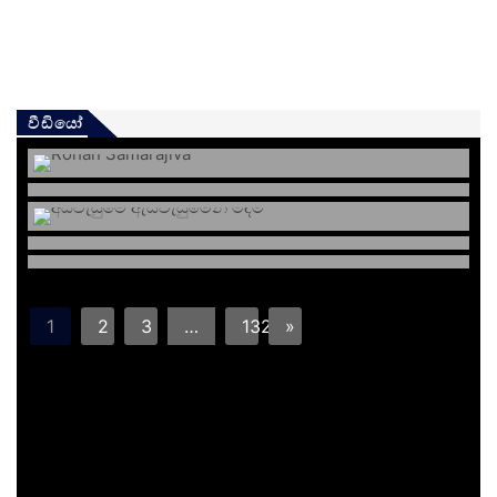
වීඩියෝ
1
2
3
…
132
»