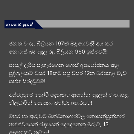
නවතම පුවත්
ජනතාව රු. බිලියන 197ක් බදු ගෙවද්දී අය කර
නොගත් බදු මුදල රු. බිලියන 960 ඉක්මවයි!
පාසල් දැරිය පැහැරගෙන ගොස් අපයෝජනය කළ
පුද්ගලයාට වසර 18කට පසු වසර 12ක බරපතළ වැඩ
සහිත සිරදඬුවම්!
අස්වැසුමේ කෝටි දෙකකට ආසන්න මුදලක් වංචාකළ
නිලධාරීන් දෙදෙනා බන්ධනාගාරයට!
මහර හා කුරුවිට බන්ධනාගාරවල නොසන්සුන්කාරී
තත්ත්වයෙන් රැඳවියන් දෙදෙනෙකු මරුට, 13
දෙනෙකුට තුවාල!