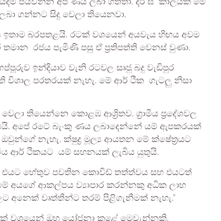
යදම් පියවන්න අපි ණය ලබා ගත්තා. දීර් ඝ කාලයක් මේ
ලබා ගන්නට සිදු වෙලා තියෙනවා.
නය ඉතාම බරපතළයි. රටක් වශයෙන් අයවැය හිඟය අවම
 තමාන රජය පැමිණි පසු ඒ ප්‍රතිපත්ති වෙනස් වුණා.
්පූරුව ඉන්දියාව වැනි රටවල සෘජු බදු වැඩිපුර
අති විශාල පරතරයක් නැහැ. මේ ආර් ථික ගැටලු නිසා
ලා තියෙන්නෙ කොළඹ ආශ්‍රිතව. ග්‍රාමීය ප්‍රදේශවල
යයි. අපේ රටේ බැංකු ණය ලබාදෙන්නේ යම් ඇපකරයක්
වුන්ගේ නැහැ. ක්ෂුද්‍ර මූල්‍ය ආයතන මේ ක්ෂේත්‍රයට
මීය ආර් ථිකයට යම් සහනයක් ලැබිය යුතුයි.
. එයට හේතුව පවතින කොවිඩ් තත්ත්වය සහ එයටත්
 මේ අයගේ ආකල්පය ව්‍යාපාර කරන්නකු අධික ලාභ
 අනෙක් වෘත්තීන්ට තරම් පිළිගැනීමක් නැහැ.”
 විසඳුමක් වශයෙන් ඔහු යෝජනා කළේ මෙවැන්නකි.