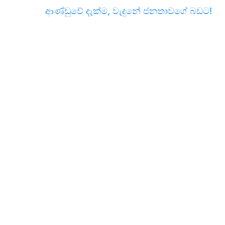
ආණ්ඩුවේ දැක්ම, වැදුනේ ජනතාවගේ බඩට!