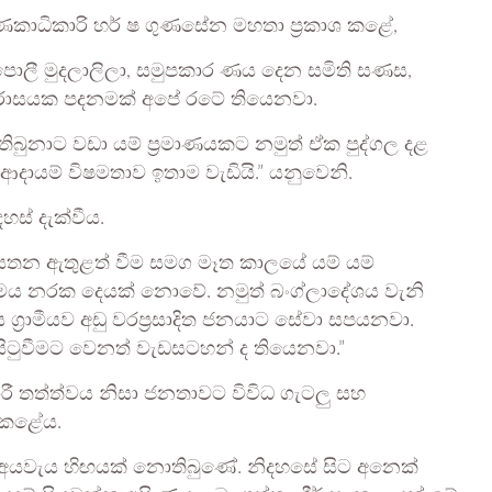
ගණකාධිකාරි හර් ෂ ගුණසේන මහතා ප්‍රකාශ කළේ,
්. පොලී මුදලාලිලා, සමුපකාර ණය දෙන සමිති සණස,
ුල් පරාසයක පදනමක් අපේ රටේ තියෙනවා.
 තිබුනාට වඩා යම් ප්‍රමාණයකට නමුත් ඒක පුද්ගල දළ
ආදායම් විෂමතාව ඉතාම වැඩියි.” යනුවෙනි.
හස් දැක්වීය.
 ආයතන ඇතුළත් වීම සමග මෑත කාලයේ යම් යම්
 මෙය නරක දෙයක් නොවේ. නමුත් බංග්ලාදේශය වැනි
මය ග්‍රාමීයව අඩු වරප්‍රසාදිත ජනයාට සේවා සපයනවා.
සිටුවීමට වෙනත් වැඩසටහන් ද තියෙනවා.”
ී තත්ත්වය නිසා ජනතාවට විවිධ ගැටලු සහ
ශ කළේය.
අයවැය හිඟයක් නොතිබුණේ. නිදහසේ සිට අනෙක්