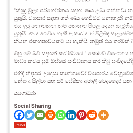
“ක්ෂුද්‍ර මූල්‍ය පරිභෝජනය සඳහා ණය ලබා ගන්න
යුතුයි. ව්‍යාපාර සඳහා ගත් ණය ගෙවීමට නොහැකි නම
එය ඉටු නොවනවා නම් ජනතාව සියලු දෙනා සාම
යුතුයි. ණය ගෙවිය හැකි ආකාරය, ඒ පිළිබඳ සැලැස්
කියන එකඟතාවයකට යා හැකියි. නමුත් එය තරමක් බ
ඔහු මේ බව සඳහන් කර සිටියේ ” කොවිඩ් වසංගතය පරද
මාධ්‍ය කවය සූම් ඔස්සේ සංවිධානය කර තිබු සංවිදයේදී
එහිදී නිදහස් උදෙසා කාන්තාවෝ ව්‍යාපාරය වෙනුවෙ
නේදා ද සිල්වා සහ පර් යේෂිකා අමාලි වෙදගෙදර යන පිර
යශෝධරා
Social Sharing
නවතම