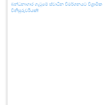
බන්ධනාගාර ගැටුමේ ස්වාධීන විමර්ශනයට විශ්‍රාමික
විනිසුරුවරියක්!