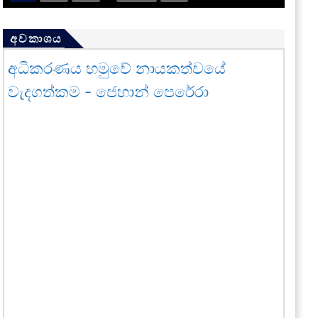
අවකාශය
අධිකරණය හමුවේ නායකත්වයේ
වැදගත්කම - ජෙහාන් පෙරේරා