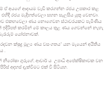
වා නම් ඒ අයගේ ආදායම වැඩි කරගන්න රජය උපකාර කළ
් එහිදී රජය මැදිහත්වෙලා සහන සැලසිය යුතු වෙනවා.
ූහිකව එකඟවෙලා ණය නොගෙවන ස්ථාවරයකට පැමිණිය
මක් ඉදිරිපත් කරමින් මේ කාලය තුළ ණය ගෙවන්නේ නැහැ
ැරෑරුම් යෝජනාවක්.
වන ක්ෂුද්‍ර මූල්‍ය ණය වසංගතය” යන මැයෙන් අයිතිය
ය .
න් නිරෝෂා ගුරුගේ, ආචාර් ය උපාධි අපේක්ෂිකාවක වන
ිස් අදහස් දැක්වීමට එක් වී සිටියහ.