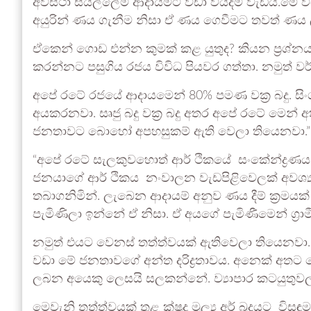
අවස්ථා සියල්ලේම ආදායමට වඩා වියදම වැඩියි.මේ වි
අයුරින් ණය ගැනීම නිසා ඒ ණය ගෙවීමට තවත් ණය 
ඒකෙන් ගොඩ එන්න කුමක් කළ යුතුද? කියන ප්‍රශ්
කරන්නට පසුගිය රජය විවිධ පියවර ගත්තා. නමුත් වර්
අපේ රටේ රජයේ ආදායමෙන් 80% පමණ වක්‍ර බදු. සිංගප
අයකරනවා. සෘජු බදු වක්‍ර බදු අතර අපේ රටේ මෙන් 
ජනතාවට බොහෝ අපහසුකම් ඇති වෙලා තියෙනවා.”
“අපේ රටේ සැලකුවහොත් ආර් ථිකයේ සංකේන්ද්‍රණය වෙ
ජනයාගේ ආර් ථිකය නංවාලන වැඩපිළිවෙලක් අවශ්‍
තබාගනිමින්. ලැබෙන ආදායම් අනුව ණය දීම් ක්‍රමයක් ඔ
පැමිණිලා ඉන්නේ ඒ නිසා. ඒ අයගේ පැමිණීමෙන් ග්‍රා
නමුත් එයට වෙනස් තත්ත්වයක් ඇතිවෙලා තියෙනවා
වඩා මේ ජනතාවගේ අන්ත දරිද්‍රතාවය. අනෙක් අතට
ලබන අයෙකු ලෙසයි සලකන්නේ. ව්‍යාපාර කටයුතුවලට
මෙවැනි තත්ත්වයක් තුළ ක්ෂුද්‍ර මූල්‍ය අර් බුදයට