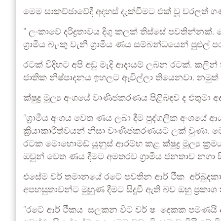
මෙම සාකච්ඡාවේදී අදහස් දැක්වීමට එක් වූ වරලත් 
” ලංකාවේ දරිද්‍රතාවය දිගු කලක් තිස්සේ පවතින්නක
ග්‍රාමීය බැංකු වැනි ග්‍රාමීය ණය සම්බන්ධයෙන් පුළ
රටක් විදිහට අපි අඩු මැදි ආදායම් ලබන රටක්. කලින්
ජාතික නිෂ්පාදනය ඉහලට ඇවිල්ලා තියෙනවා. නමුත් 
ක්ෂුද්‍ර මූල්‍ය අංශයේ වාණිජකරණය පිළිබඳව ද එතුමා අද
“ග්‍රාමීය අංශය වෙත ණය ලබා දීම පුද්ගලික අංශයේ
ක්‍රියාකාරිත්වයන් නිසා වාණිජකරණයට ලක් වුණා.
රටක මොහොමඩ් යූනුස් ආරම්භ කළ ක්ෂුද්‍ර මූල්‍ය ක්‍ර
ඔවුන් වෙත ණය දීමට අමතරව ග්‍රාමීය ජනතාව නගා 
එසේම වර් තමානයේ රටේ පවතින ආර් ථික අර්බුදකාර
අපහසුතාවන්ට මුහුණ දීමට සිදුවී ඇති බව ඔහු ප්‍රකා
“රටේ ආර් ථිකය සලකන විට වර් ෂ දෙකක පමණයි 