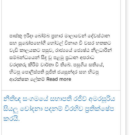
පාස්කු ඉරිදා බෝම්බ ප්‍රහාර මාලාවෙන් දේවස්ථාන
සහ සුඛෝපභෝගී හෝටල් විනාශ වී වසර හතකට
වැඩි කාලයකට පසුව, රාජ්‍යයේ ජ්‍යෙෂ්ඨ නිලධාරීන්
සම්බන්ධයෙන් සිදු වූ පළමු ප්‍රධාන අපරාධ
වරදකරු කිරීම් වාර්තා වී තිබේ. පසුගිය සතියේ,
හිටපු පොලිස්පති පූජිත් ජයසුන්දර සහ හිටපු
ආරක්ෂක ලේකම්
Read more
නීතිඥ සංගමයේ සභාපති රජීව් අමරසූරිය
සියලු චෝදනා පදනම් විරහිව ප්‍රතික්ෂේප
කරයි.