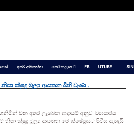
ඩියෝ
අපව අමතන්න
පෙර කලාප
FB
UTUBE
SI
ිසා ක්ෂුද්‍ර මුල්‍ය ආයතන බිහි වුණා .
ිමින් වන අතර ලැබෙන ආදායම් අනුව, ව්‍යාපාරය
නිසා ක්ෂුද්‍ර මූල්‍ය ආයතන මේ ක්ෂේත්‍රයට පිවිස ඇතැයි