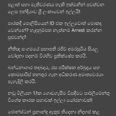
පළාත් සභා මැතිවරණය හැකි ඉක්මනින් පවත්වන
ලෙස ඉන්දියාව ශ්‍රී ලංකාවෙන් ඉල්ලයි!
පාරකදී පොලිසියෙන් ID එක ඉල්ලුවොත් මොකද
වෙන්නේ? හැඳුනුම්පත නැත්නම් Arrest කරන්න
පුළුවන්ද?
නීතිඥ සංගමයේ සභාපති රජීව් අමරසූරිය සියලු
චෝදනා පදනම් විරහිව ප්‍රතික්ෂේප කරයි.
බන්ධනාගාර තදබදය, රස පරීක්ෂක අර්බුදය සහ
කොමසාරිස් තනතුර ගැන අධිකරණ අමාත්‍යවරයා
පැහැදිලි කරයි.
නඩු මිලියන 1.1ක ගොඩගැසීම විසඳීමට පාර්ලිමේන්තු
විශේෂ කාරක සභාවක් ඉල්ලා යෝජනාවක්!
ජොන්ස්ටන් ප්‍රනාන්දු ඇතුළු තිදෙනා නිදහස් කළ