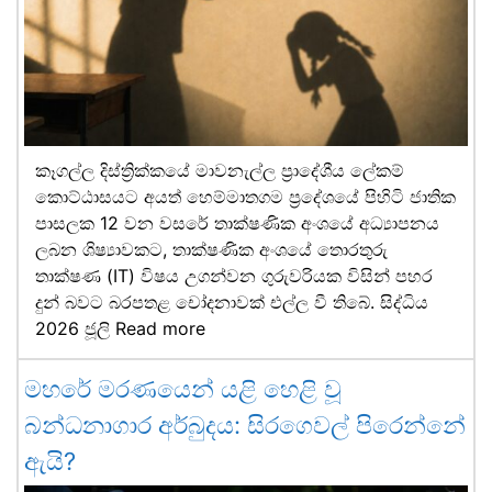
කෑගල්ල දිස්ත්‍රික්කයේ මාවනැල්ල ප්‍රාදේශීය ලේකම්
කොට්ඨාසයට අයත් හෙම්මාතගම ප්‍රදේශයේ පිහිටි ජාතික
පාසලක 12 වන වසරේ තාක්ෂණික අංශයේ අධ්‍යාපනය
ලබන ශිෂ්‍යාවකට, තාක්ෂණික අංශයේ තොරතුරු
තාක්ෂණ (IT) විෂය උගන්වන ගුරුවරියක විසින් පහර
දුන් බවට බරපතළ චෝදනාවක් එල්ල වී තිබේ. සිද්ධිය
2026 ජූලි
Read more
මහරේ මරණයෙන් යළි හෙළි වූ
බන්ධනාගාර අර්බුදය: සිරගෙවල් පිරෙන්නේ
ඇයි?