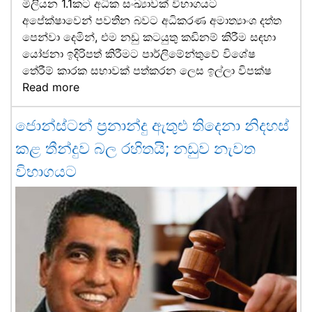
මිලියන 1.1කට අධික සංඛ්‍යාවක් විභාගයට
අපේක්ෂාවෙන් පවතින බවට අධිකරණ අමාත්‍යාංශ දත්ත
පෙන්වා දෙමින්, එම නඩු කටයුතු කඩිනම් කිරීම සඳහා
යෝජනා ඉදිරිපත් කිරීමට පාර්ලිමේන්තුවේ විශේෂ
තේරීම් කාරක සභාවක් පත්කරන ලෙස ඉල්ලා විපක්ෂ
Read more
ජොන්ස්ටන් ප්‍රනාන්දු ඇතුළු තිදෙනා නිදහස්
කළ තීන්දුව බල රහිතයි; නඩුව නැවත
විභාගයට