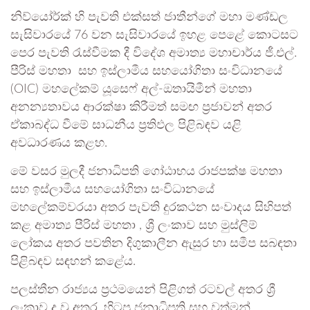
නිව්යෝර්ක් හි පැවති එක්සත් ජාතීන්ගේ මහා මණ්ඩල
සැසිවාරයේ 76 වන සැසිවාරයේ ඉහළ පෙළේ කොටසට
පෙර පැවති රැස්වීමක දී විදේශ අමාත්‍ය මහාචාර්ය ජී.එල්.
පීරිස් මහතා සහ ඉස්ලාමීය සහයෝගිතා සංවිධානයේ
(OIC) මහලේකම් යූසෙෆ් අල්-ඔතායිමීන් මහතා
අනන්‍යතාවය ආරක්ෂා කිරීමත් සමඟ ප්‍රජාවන් අතර
ඒකාබද්ධ වීමේ සාධනීය ප්‍රතිඵල පිළිබඳව යළි
අවධාරණය කළහ.
මේ වසර මුලදී ජනාධිපති ගෝඨාභය රාජපක්ෂ මහතා
සහ ඉස්ලාමීය සහයෝගිතා සංවිධානයේ
මහලේකම්වරයා අතර පැවති දුරකථන සංවාදය සිහිපත්
කළ අමාත්‍ය පීරිස් මහතා , ශ්‍රී ලංකාව සහ මුස්ලිම්
ලෝකය අතර පවතින දිගුකාලීන ඇසුර හා සමීප සබඳතා
පිළිබඳව සඳහන් කළේය.
පලස්තීන රාජ්‍යය ප්‍රථමයෙන් පිළිගත් රටවල් අතර ශ්‍රී
ලංකාව ද වූ අතර, හිටපු ජනාධිපති සහ වත්මන්