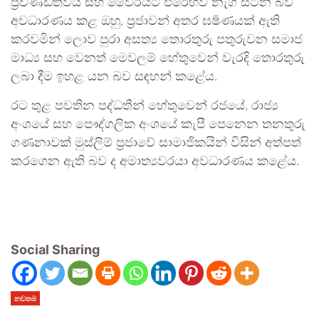
ප්‍රචණ්ඩත්වය සහ වෛරයට එරෙහිව නැගී සිටින බව
අවධාරණය කළ ඔහු, ප්‍රජාවන් අතර ඝර්‍ෂණයක් ඇති
කරවමින් ලොව පුරා අසත්‍ය තොරතුරු පතුරුවන සමාජ
මාධ්‍ය සහ වෙනත් මෙවලම් හේතුවෙන් වැරදි තොරතුරු
ලබා දීම ඉහළ යන බව සඳහන් කළේය.
රට තුළ පවතින පද්ධතීන් හේතුවෙන් රජයේ, රාජ්‍ය
අංශයේ සහ පෞද්ගලික අංශයේ කැපී පෙනෙන තනතුරු
ගණනාවක් මුස්ලිම් ප්‍රජාවේ සාමාජිකයින් විසින් අත්පත්
කරගෙන ඇති බව ද අමාත්‍යවරයා අවධාරණය කළේය.
Social Sharing
නවතම