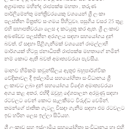
අග්‍රාමාත්‍ය මහින්ද රාජපක්ෂ මහතා , තරුණ
පාර්ලිමේන්තු මන්ත්‍රීවරයෙකු වශයෙන් ශ්‍රී ලංකා
පලස්තීන මිත්‍රත්ව සංගමය පිහිටුවා, පසුගිය වසර 25 තුළ
එහි සභාපතිවරයා ලෙස ද කටයුතු කර ඇත. ශ්‍රී ලංකාව
අඛණ්ඩව පලස්තීන අරගලය සඳහා සහයෝගය දුන්
බවත්, ඒ සඳහා පිළිගැනීමක් වශයෙන් රාමල්ලාහි
මාර්ගයක් හිටපු ජනාධිපති රාජපක්ෂ මහතාගේ නමින්
නම් කොට ඇති බවත් අමාත්‍යවරයා පැවසීය.
මානව හිමිකම් කවුන්සිලය ඇතුළු බහුපාර්ශ්වික
වේදිකාවල දී ඉස්ලාමීය සහයෝගිතා සංවිධානය ශ්‍රී
ලංකාවට ලබා දුන් සහයෝගය විදේශ අමාත්‍යවරයා
අගය කළ අතර, එහිදී ඔවුහු දේශපාලන අරමුණු සඳහා
රටවලට වෙන් කොට සැලකීමට විරුද්ධ වෙමින්,
තමන්ගේ ජාතික ගැටලු විසඳා ගැනීම සඳහා එම රටවලට
ඉඩ හරින ලෙස ඉල්ලා සිටියහ.
ශ්‍රී ලංකාව සහ ඉස්ලාමීය සහයෝගිතා සංවිධානය හා එහි