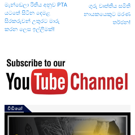
මැන්ඩෙලා රිතීය අනුව PTA
ගුරු වෘත්තීය සමිති
යටතේ සිටින දෙමළ
නායකයෙකුට මරණ
සිරකරුවන් උතුරට මාරු
තර්ජන!
කරන ලෙස ඉල්ලීමක්!
වීඩියෝ