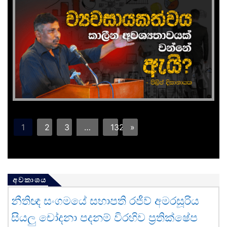
1
2
3
…
132
»
අවකාශය
නීතිඥ සංගමයේ සභාපති රජීව් අමරසූරිය
සියලු චෝදනා පදනම් විරහිව ප්‍රතික්ෂේප