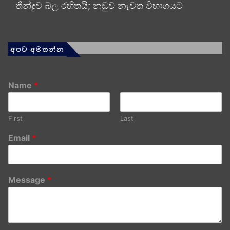
තීන්දුව බල රහිතයි; නඩුව නැවත විභාගයට
අපව අමතන්න
Name
*
First
Last
Email
*
Message
*