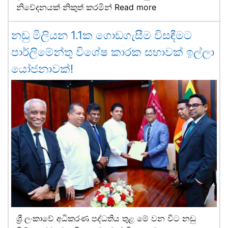
නිවේදනයක් නිකුත් කරමින්
Read more
නඩු මිලියන 1.1ක ගොඩගැසීම විසඳීමට
පාර්ලිමේන්තු විශේෂ කාරක සභාවක් ඉල්ලා
යෝජනාවක්!
ශ්‍රී ලංකාවේ අධිකරණ පද්ධතිය තුළ මේ වන විට නඩු