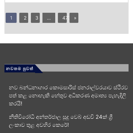
1
2
3
…
473
»
නවතම පුවත්
නව බන්ධනාගාර කොමසාරිස් ජනරාල්වරයාව ස්ථිරව
පත් කළ නොහැකි හේතුව අධිකරණ අමාත්‍ය පැහැදිලි
කරයි!
නීතිවිරෝධී අන්තර්ජාල සූදු වෙබ් අඩවි 24ක් ශ්‍රී
ලංකාව තුළ අවහිර කෙරේ!