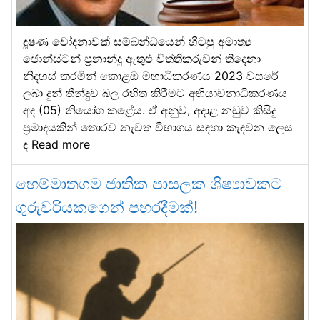
දූෂණ චෝදනාවක් සම්බන්ධයෙන් හිටපු අමාත්‍ය
ජොන්ස්ටන් ප්‍රනාන්දු ඇතුළු විත්තිකරුවන් තිදෙනා
නිදහස් කරමින් කොළඹ මහාධිකරණය 2023 වසරේ
ලබා දුන් තීන්දුව බල රහිත කිරීමට අභියාචනාධිකරණය
අද (05) නියෝග කළේය. ඒ අනුව, අදාළ නඩුව කිසිදු
ප්‍රමාදයකින් තොරව නැවත විභාගය සඳහා කැඳවන ලෙස
ද
Read more
හෙම්මාතගම ජාතික පාසලක ශිෂ්‍යාවකට
ගුරුවරියකගෙන් පහරදීමක්!