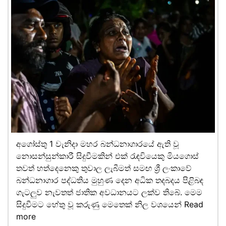
අගෝස්තු 1 වැනිදා මහර බන්ධනාගාරයේ ඇති වූ
නොසන්සුන්කාරී සිදුවීමකින් එක් රැඳවියෙකු මියගොස්
තවත් හත්දෙනෙකු තුවාල ලැබීමත් සමඟ ශ්‍රී ලංකාවේ
බන්ධනාගාර පද්ධතිය මුහුණ දෙන අධික තදබදය පිළිබඳ
ගැටලුව නැවතත් ජාතික අවධානයට ලක්ව තිබේ. මෙම
සිදුවීමට හේතු වූ කරුණු මෙතෙක් නිල වශයෙන්
Read
more