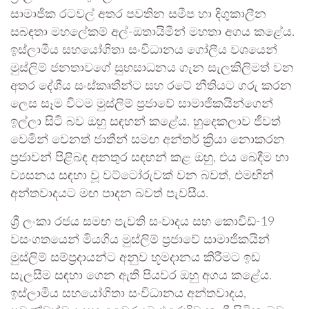
සාමාජික රටවල් අතර පවතින සමීප හා දිගුකාලීන
සබඳතා මහලේකම් අල්-ඔතායිමීන් මහතා අගය කළේය.
ඉස්ලාමීය සහයෝගිතා සංවිධානය ගෝලීය වශයෙන්
මුස්ලිම් ජනතාවගේ සුභසාධනය ගැන සැලකිලිමත් වන
අතර දේශීය සංස්කෘතීන්ට සහ රටේ නීතියට ගරු කරන
ලෙස සෑම විටම මුස්ලිම් ප්‍රජාවේ සාමාජිකයින්ගෙන්
ඉල්ලා සිටි බව ඔහු සඳහන් කළේය. හුදෙකලාව ජීවත්
වෙමින් වෙනත් ජාතීන් සමඟ අන්තර් ක්‍රියා නොකරන
ප්‍රජාවන් පිළිබඳ අනතුර සඳහන් කළ ඔහු, එය බෙදීම හා
ව්‍යසනය සඳහා වූ වට්ටෝරුවක් වන බවත්, එමඟින්
අන්තවාදයට මඟ පාදන බවත් පැවසීය.
ශ්‍රී ලංකා රජය සමඟ පැවති සංවාදය සහ කොවිඩ්-19
වසංගතයෙන් මියගිය මුස්ලිම් ප්‍රජාවේ සාමාජිකයින්
මුස්ලිම් සම්ප්‍රදායන්ට අනුව භූමදානය කිරීමට ඉඩ
සැලසීම සඳහා ගෙන ඇති පියවර ඔහු අගය කළේය.
ඉස්ලාමීය සහයෝගිතා සංවිධානය අන්තවාදය,