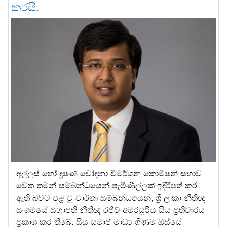
කරයි.
අල්ලස් හෝ දූෂණ චෝදනා විමර්ශන කොමිෂන් සභාව
වෙත තමන් සම්බන්ධයෙන් පැමිණිල්ලක් ඉදිරිපත් කර
ඇති බවට පළ වූ වාර්තා සම්බන්ධයෙන්, ශ්‍රී ලංකා නීතිඥ
සංගමයේ සභාපති නීතිඥ රජීව් අමරසූරිය සිය ප්‍රතිචාරය
ප්‍රකාශ කර තිබේ. සිය සමාජ මාධ්‍ය ගිණුම ඔස්සේ