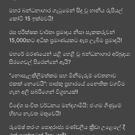
මහර බන්ධනාගාර ගැටුමෙන් සිදු වූ හානිය රුපියල්
කෝටි 15 ඉක්මවයි!
රස පරීක්ෂක වාර්තා ප්‍රමාදය නිසා සැකකරුවන්
15,000කට අධික ප්‍රමාණයකට ඇප ලැබීම ප්‍රමාදයි!
මහරේ මරණයෙන් යළි හෙළි වූ බන්ධනාගාර අර්බුදය:
සිරගෙවල් පිරෙන්නේ ඇයි?
“නොසැලකිලිමත්කම සහ මිනීමැරුම් චේතනාව
එකක් නෙවෙයි”: පාස්කු ප්‍රහාරයේ නෛතික වගවීම
ගැන අලි සබ්රිගෙන් විග්‍රහයක්!
විදේශ සංචිත වර්ධනය මන්දගාමීයි: ජංගම ගිණුමේ
හිඟය නැවත මතුවෙයි!
රුමේෂ් තරංග පොදුරාජ්‍ය මණ්ඩලීය ක්‍රීඩා උළෙලේ දී