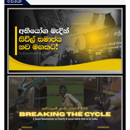
වීඩියෝ