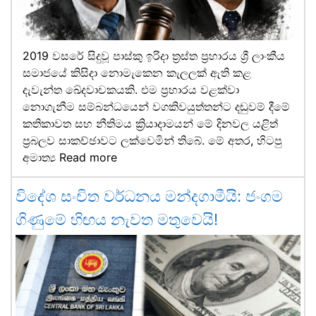
2019 වසරේ සිදුවූ පාස්කු ඉරිදා ත්‍රස්ත ප්‍රහාරය ශ්‍රී ලාංකීය
සමාජයේ කිසිදා නොමැකෙන කැලලක් ඇති කළ
දැවැන්ත ඛේදවාචකයකි. එම ප්‍රහාරය වළක්වා
නොගැනීම සම්බන්ධයෙන් වගකිවයුත්තන්ට දඬුවම් දීමේ
කතිකාවත සහ නීතිමය ක්‍රියාදාමයන් මේ දිනවල යළිත්
ප්‍රබලව සාකච්ඡාවට ලක්වෙමින් තිබේ. මේ අතර, හිටපු
අමාත්‍ය
Read more
විදේශ සංචිත වර්ධනය මන්දගාමීයි: ජංගම
ගිණුමේ හිඟය නැවත මතුවෙයි!