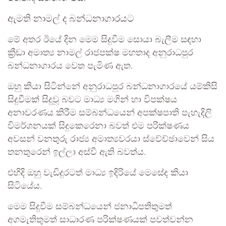
ඇමති නාමල් ද බන්ධනාගාරයට
මේ අතර ඊයේ දින මෙම සිදුවීම සොයා බැලීම සඳහා
ක්‍රීඩා අමාත්‍ය නාමල් රාජපක්ෂ මහතාද අනුරාධපුර
බන්ධනාගාරය වෙත පැමිණ ඇත.
ඔහු කියා සිටින්නේ අනුරාධපුර බන්ධනාගාරයේ යම්කිසි
සිදුවීමක් සිදුවූ බවට මාධ්‍ය මගින් හා විපක්ෂය
අනාවරණය කිරීම සම්බන්ධයෙන් අපක්ෂපාති පැහැදිලි
විමර්ශනයක් සිදුකෙරෙනා බවත් එම පරික්ෂණය
අවසන් වනතුරු රාජ්‍ය අමාත්‍යවරයා ස්වේච්ඡාවෙන් සිය
තනතුරෙන් ඉල්ලා අස්වී ඇති බවත්ය.
එහිදි ඔහු වැඩිදුරටත් මාධ්‍ය ඉදිරියේ මෙසේද කියා
සිටියේය.
මෙම සිදුවීම සම්බන්ධයෙන් ජනාධිපතිතුමත්
අගමැතිතුමත් සාධාරණ පරික්ෂණයක් පවත්වන්න