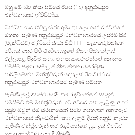
ඔහු මේ බව කියා සිටියේ ඊයේ (16) අනුරාධපුර
බන්ධනාගාර ඉදිරිපිටදීය.
බන්ධනාගාර හිටපු රාජ්‍ය අමාත්‍ය ලොහාන් රත්වත්තේ
මහතා පැමිණ අනුරාධපුර බන්ධනාගාරයේ උපරිම සිර
(මැක්සිමම්) මැදිරියේ රදවා සිටි LTTE සැකකරුවන්ගේ
පරිසක් අතර සිටි රැදවියෙකුගේ හිසට පිස්තෝලක්
එල්ලකළ සිදුවීම සමග එම සැකකරුවන්ගේ දුක සැප
විමසීම සඳහා දෙමළ ජාතික ජනතා පෙරමුණු
පාර්ලිමේන්තු මන්ත්‍රීවරුන් දෙපලක් ඊයේ (16 දා)
අනුරාධපුර බන්ධනාගාරයට පැමිණ සිටියහ.
පැමිණි මුල් අවස්ථාවේදී එම රැඳවියන්ගේ සුවදුක්
විමසීමට එම මන්ත්‍රීවරුන් හට අවසර නොලැබුණු අතර
පසුව ඔවුන් එම ස්ථානයෙන් පිටව ගියහ.ඉන් අනතුරුව
බන්ධනාගාර නිලධාරින් කළ දැනුම් දීමක් අනුව නැවත
පැමිණි මන්ත්‍රීවරුන් හට රැඳවියන්ගේ සුව දුක් විමසීම
සඳහා අවස්ථාව ලබා දී තිබුණි.