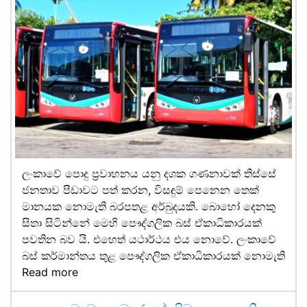
ලංකාවේ පොදු ප්‍රවාහනය යනු දශක ගණනාවක් තිස්සේ
ජනතාව පීඩාවට පත් කරන, විසඳුම් පෙනෙන තෙක්
මානයක නොමැති බරපතළ අර්බුදයකි. බොහෝ දෙනකු
සිතා සිටින්නේ මෙහි පෞද්ගලික බස් ඒකාධිකාරයක්
පවතින බව යි. එහෙත් යථාර්ථය එය නොවේ. ලංකාවේ
බස් කර්මාන්තය තුළ පෞද්ගලික ඒකාධිකාරයක් නොමැති
Read more