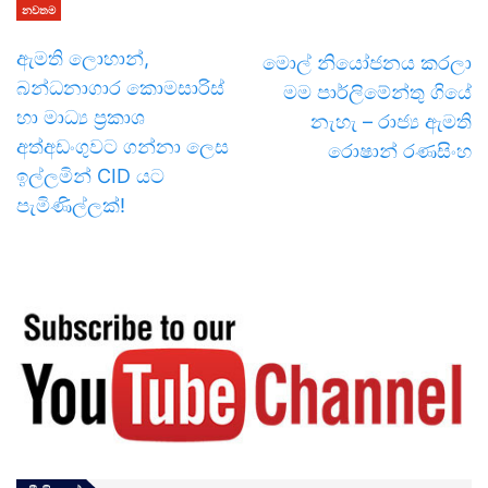
නවතම
ඇමති ලොහාන්,
මොල් නියෝජනය කරලා
බන්ධනාගාර කොමසාරිස්
මම පාර්ලිමේන්තු ගියේ
හා මාධ්‍ය ප්‍රකාශ
නැහැ – රාජ්‍ය ඇමති
අත්අඩංගුවට ගන්නා ලෙස
රොෂාන් රණසිංහ
ඉල්ලමින් CID යට
පැමිණිල්ලක්!