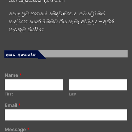
රන් පදක්කමක් දිනා ගනී!
පොදු ප්‍රවාහනයේ ඛේදවාචකය: මෙට්‍රෝ බස්
සංදර්ශනයෙන් ඔබ්බට ගිය සැබෑ අර්බුදය – අජිත්
පැරකුම් ජයසිංහ
අපව අමතන්න
Name
*
First
Last
Email
*
Message
*