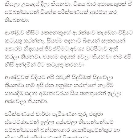
කියලා උපදෙස් දීලා තියනවා. විෂය බාර අමාත්‍යතුමත් ඒ
සම්බන්ධයෙන් විශේෂ පරික්ෂණයක් ආරම්භ කර
තිබෙනවා.
ආණ්ඩුව කිසිම කෙනෙකුගේ ආරක්ෂාව කැඩෙන විදියට
කටයුතු කරන්නෑ. සියළුම දෙනාට බියෙන් සැකයෙන්
තොරව නිදහසේ ජීවත්වීමට අවශ්‍ය වටපීටාව ඇති
කරලා තියනවා. එහෙම දෙයක් වෙලා තියනවා නම් අපි
නිසි අන්දමින් ඊට කටයුතු කරනවා.
ආණ්ඩුවක් විදියට අපි එවැනි සිදුවීමක් සිදුවෙලා
තියනවා නම් අපි ඒක අනුමත කරන්නේ නෑ.ඊට
සහයදීම සදහා අමාත්‍යවරයා සිය තනතුරෙන් ඉල්ලා
අස්වෙලා තියනවා.
පරික්ෂණයේ වාර්ථා පැමිණෙන තුරු එතුමා
ස්වෙච්ඡාවෙන් ඉල්ලා අස්වෙලා තියෙන්නේ.මේ
සම්බන්ධයෙන් බන්ධනාගාර දෙපාර්තුමේන්තුව හා