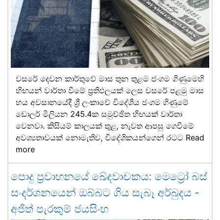
වසරේ දෙවන කාර්තුවේ මාස තුන තුළම ජංගම ගිණුමෙහි
හිඟයන් වාර්තා වීමේ ප්‍රතිඵලයක් ලෙස වසරේ පළමු මාස
හය අවසානයේදී ශ්‍රී ලංකාවේ විදේශීය ජංගම ගිණුමේ
ඩොලර් මිලියන 245.4ක සමුච්ඡිත හිඟයක් වාර්තා
වෙනවා. කිසියම් කාලයක් තුළ, නැවත ආපසු ගෙවීමේ
අවශ්‍යතාවයක් නොමැතිව, විදේශිකයන්ගෙන් රටට
Read
more
පොදු ප්‍රවාහනයේ ඛේදවාචකය: මෙට්‍රෝ බස්
සංදර්ශනයෙන් ඔබ්බට ගිය සැබෑ අර්බුදය -
අජිත් පැරකුම් ජයසිංහ