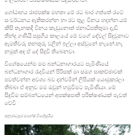
නිලධාරින් පරික්ෂණයක් සිදුකරනවා.
ගෝඨාභය රාජපක්ෂ මහතා මේ රට බාර ගත්තේ රටේ
සංවර්ධනය ඇතිකරන්න හා රට තුළ විනය හදන්න.යම්
කිසි තැනකදි විනය කැඩුනොත් ජනාධිපතිතුමා දැඩි
තීන්දු ගණියි.පසුගිය කාලයේ මේ වගේ දේවල් සිදුවුනාට
ඇමතිවරු තනතුරු වලින් ඉල්ලා අස්වුනේ නෑනේ.නෑ
නමුත් අද ඒ දේ සිදුවි තිබෙනවා.
විශේෂයෙන්ම මම බන්ධනාගාරයට පැමිණියේ
බන්ධනාගාර රැදවියන් පිරිසක් මා සමග සාකච්ඡාවක්
පවත්වන්න අවශ්‍ය බව දන්වමින් ලිපියක් යොමුකරලා
තිබ්බා ඒ අනුව මම ඔවුන් හමුවීමට පැමිණියා. මේ
සිදුවීම සම්බන්ධයෙන් අපක්ෂපාති පරික්ෂණයක් පැවත්
වේවි
අනුරාධපුර මහේෂ් විජේසූරිය