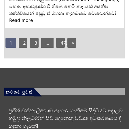
මහතා අභාවප්‍රාප්ත වී තිබේ. කෙටි කාලයක් අසනීප
තත්ත්වයෙන් පසුවූ ඒ මහතා කැනඩාවේ ටොරොන්ටෝ
Read more
1
2
3
…
472
»
නවතම පුවත්
ප්‍රගීත් එක්නැලිගොඩ පැහැර ගැනීමේ සිද්ධියට අදාළව
හමුදා නිලධාරීන් සිව් දෙනෙකු විවෘත අධි­ක­ර­ණ­යේ දී
හඳුනා ගැනේ!