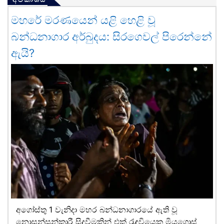
මහරේ මරණයෙන් යළි හෙළි වූ
බන්ධනාගාර අර්බුදය: සිරගෙවල් පිරෙන්නේ
ඇයි?
අගෝස්තු 1 වැනිදා මහර බන්ධනාගාරයේ ඇති වූ
නොසන්සුන්කාරී සිදුවීමකින් එක් රැඳවියෙකු මියගොස්