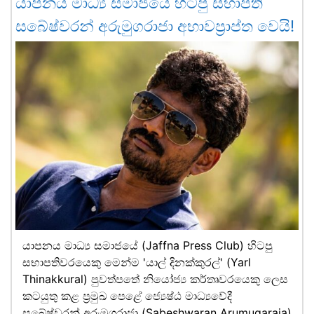
යාපනය මාධ්‍ය සමාජයේ හිටපු සභාපති
සබේෂ්වරන් අරුමුගරාජා අභාවප්‍රාප්ත වෙයි!
යාපනය මාධ්‍ය සමාජයේ (Jaffna Press Club) හිටපු
සභාපතිවරයෙකු මෙන්ම 'යාල් දිනක්කුරල්' (Yarl
Thinakkural) පුවත්පතේ නියෝජ්‍ය කර්තෘවරයෙකු ලෙස
කටයුතු කළ ප්‍රමුඛ පෙළේ ජ්‍යෙෂ්ඨ මාධ්‍යවේදී
සබේෂ්වරන් අරුමුගරාජා (Sabeshwaran Arumugaraja)