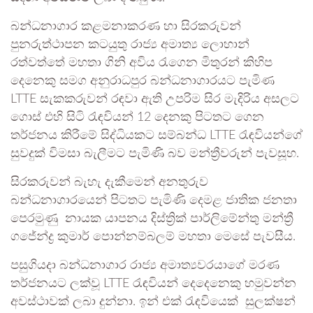
බන්ධනාගාර කළමනාකරණ හා සිරකරුවන්
පුනරුත්ථාපන කටයුතු රාජ්‍ය අමාත්‍ය ලොහාන්
රත්වත්තේ මහතා ගිනි අවිය රැගෙන මිතුරන් කිහිප
දෙනෙකු සමග අනුරාධපුර බන්ධනාගාරයට පැමිණ
LTTE සැකකරුවන් රඳවා ඇති උපරිම සිර මැදිරිය අසලට
ගොස් එහි සිටි රැඳවියන් 12 දෙනකු පිටතට ගෙන
තර්ජනය කිරීමේ සිද්ධියකට සම්බන්ධ LTTE රැඳවියන්ගේ
සුවදුක් විමසා බැලීමට පැමිණි බව මන්ත්‍රීවරුන් පැවසූහ.
සිරකරුවන් බැහැ දැකීමෙන් අනතුරුව
බන්ධනාගාරයෙන් පිටතට පැමිණි දෙමළ ජාතික ජනතා
පෙරමුණු නායක යාපනය දිස්ත්‍රික් පාර්ලිමේන්තු මන්ත්‍රී
ගජේන්ද්‍ර කුමාර් පොන්නම්බලම් මහතා මෙසේ පැවසීය.
පසුගියදා බන්ධනාගාර රාජ්‍ය අමාත්‍යවරයාගේ මරණ
තර්ජනයට ලක්වූ LTTE රැඳවියන් දෙදෙනෙකු හමුවන්න
අවස්ථාවක් ලබා දුන්නා. ඉන් එක් රැඳවියෙක්
සුලක්ෂන්