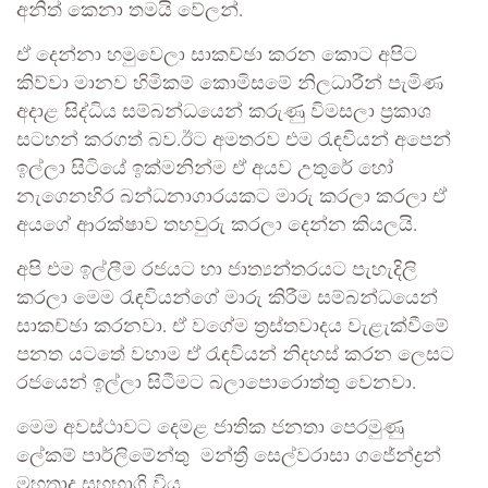
අනිත් කෙනා තමයි
වේලන්
.
ඒ දෙන්නා හමුවෙලා සාකච්ඡා කරන කොට අපිට
කිව්වා මානව හිමිකම් කොමිසමේ නිලධාරීන් පැමිණ
අදාළ සිද්ධිය සම්බන්ධයෙන් කරුණු විමසලා ප්‍රකාශ
සටහන් කරගත් බව.ඊට අමතරව එම රැඳවියන් අපෙන්
ඉල්ලා සිටියේ ඉක්මනින්ම ඒ අයව උතුරේ හෝ
නැගෙනහිර බන්ධනාගාරයකට මාරු කරලා කරලා ඒ
අයගේ ආරක්ෂාව තහවුරු කරලා දෙන්න කියලයි.
අපි එම ඉල්ලීම රජයට හා ජාත්‍යන්තරයට පැහැදිලි
කරලා මෙම රැඳවියන්ගේ මාරු කිරීම සම්බන්ධයෙන්
සාකච්ඡා කරනවා. ඒ වගේම ත්‍රස්තවාදය වැළැක්වීමේ
පනත යටතේ වහාම ඒ රැඳවියන් නිදහස් කරන ලෙසට
රජයෙන් ඉල්ලා සිටීමට බලාපොරොත්තු වෙනවා.
මෙම අවස්ථාවට දෙමළ ජාතික ජනතා පෙරමුණු
ලේකම් පාර්ලිමේන්තු මන්ත්‍රී සෙල්වරාසා ගජේන්ද්‍රන්
මහතාද සහභාගි විය.