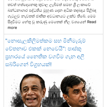
තවත් හත්දෙනෙකු තුවාල ලැබීමත් සමඟ ශ්‍රී ලංකාවේ
බන්ධනාගාර පද්ධතිය මුහුණ දෙන අධික තදබදය පිළිබඳ
ගැටලුව නැවතත් ජාතික අවධානයට ලක්ව තිබේ. මෙම
සිදුවීමට හේතු වූ කරුණු මෙතෙක් නිල වශයෙන්
Read
more
"නොසැලකිලිමත්කම සහ මිනීමැරුම්
චේතනාව එකක් නෙවෙයි": පාස්කු
ප්‍රහාරයේ නෛතික වගවීම ගැන අලි
සබ්රිගෙන් විග්‍රහයක්!