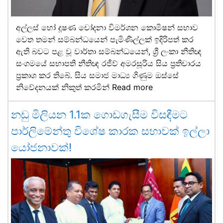
අල්ලස් හෝ දූෂණ චෝදනා විමර්ශන කොමිෂන් සභාව
වෙත තමන් සම්බන්ධයෙන් පැමිණිල්ලක් ඉදිරිපත් කර
ඇති බවට පළ වූ වාර්තා සම්බන්ධයෙන්, ශ්‍රී ලංකා නීතිඥ
සංගමයේ සභාපති නීතිඥ රජීව් අමරසූරිය සිය ප්‍රතිචාරය
ප්‍රකාශ කර තිබේ. සිය සමාජ මාධ්‍ය ගිණුම ඔස්සේ
නිවේදනයක් නිකුත් කරමින්
Read more
නඩු මිලියන 1.1ක ගොඩගැසීම විසඳීමට
පාර්ලිමේන්තු විශේෂ කාරක සභාවක් ඉල්ලා
යෝජනාවක්!