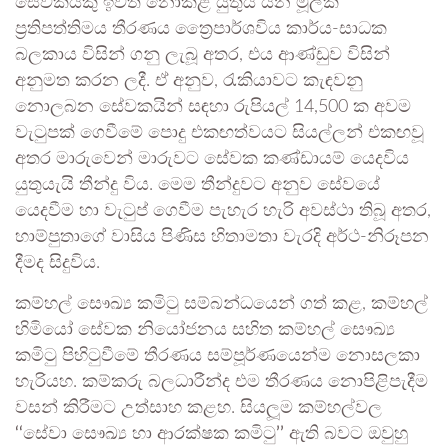
සේවකයකු ඉවත් නොකළ යුතුය යන මූලික
ප‍්‍රතිපත්තිමය තීරණය ත්‍රෛපාර්ශවිය කාර්ය-සාධක
බලකාය විසින් ගනු ලැබූ අතර, එය ආණ්ඩුව විසින්
අනුමත කරන ලදී. ඒ අනුව, රැකියාවට කැඳවනු
නොලබන සේවකයින් සඳහා රුපියල් 14,500 ක අවම
වැටුපක් ගෙවීමේ පොදු එකඟත්වයට සියල්ලන් එකඟවූ
අතර මාරුවෙන් මාරුවට සේවක කණ්ඩායම් යෙදවිය
යුතුයැයි තීන්දු විය. මෙම තීන්දුවට අනුව සේවයේ
යෙදවීම හා වැටුප් ගෙවීම පැහැර හැරි අවස්ථා තිබූ අතර,
හාම්පුතාගේ වාසිය පිණිස හිතාමතා වැරදි අර්ථ-නිරූපන
දීමද සිදුවිය.
කම්හල් සෞඛ්‍ය කමිටු සම්බන්ධයෙන් ගත් කළ, කම්හල්
හිමියෝ සේවක නියෝජනය සහිත කම්හල් සෞඛ්‍ය
කමිටු පිහිටුවීමේ තීරණය සම්පූර්ණයෙන්ම නොසලකා
හැරියහ. කම්කරු බලධාරීන්ද එම තීරණය නොපිළිපැදීම
වසන් කිරීමට උත්සාහ කළහ. සියලූම කම්හල්වල
‘‘
සේවා සෞඛ්‍ය හා ආරක්ෂක කමිටු
’’
ඇති බවට ඔවුහු