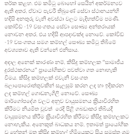
තර්ක කළහ. එම කමිටු බොහෝ සෙයින් අකර්මන්‍යව
ඇති අතර, ඒවාට පැවරී තිබුණේ සේවා ස්ථානයන්හි
හදිසි අනතුරු වැනි අවස්ථා වලට මැදිහත්වීම පමණි.
කෝවිඩ් -19 වසංගතය සේවා සෞඛ්‍ය අන්තරායක්
නොවන අතර, එය හදිසි ආපදාවක්ද නොවේ. කෝවිඩ්
-19 වසංගතය සමග කම්හල් සෞඛ්‍ය කමිටු තිබීමේ
අවශ්‍යතාව ඇති වන්නේ එනිසාය.
අදාල අනෙක් කාරණා නම්, කිසිදු කම්හලක
‘‘
සාමාජීය
දුරස්ථකරනය
’’
ප‍්‍රායෝගිකව පවත්වා ගත නොහැකි
වීමය. කිසිදු කම්හලක් එවැනි වසංගත
බලාපොරොත්තුවකින් සැලසුම් කරන ලද හා ඉදිකරන
ලද කම්හල් ගොඩනැගිලි නොවේ. සෞඛ්‍ය
මාර්ගෝපදේශ වලට අනුව වායුසමනය ක‍්‍රියාවිරහිත
කිරීමට නියමිත වූවත් රෙදි පිළි ගබඩාකර තිබියදී
වායුසමනය කිරීම ක‍්‍රියාවිරහිත කිරීමට කිසිදු කම්හලකට
නොහැකිය. අනෙකුත් බාධකය නම්, ඉතාමත් ප‍්‍රායෝගික
වූ හේතුන් මත කිසිදු කම්හල් හිමියෙකුට සිය සමස්ත ශ‍්‍රම