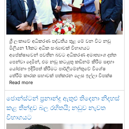
ශ්‍රී ලංකාවේ අධිකරණ පද්ධතිය තුළ මේ වන විට නඩු
මිලියන 1.1කට අධික සංඛ්‍යාවක් විභාගයට
අපේක්ෂාවෙන් පවතින බවට අධිකරණ අමාත්‍යාංශ දත්ත
පෙන්වා දෙමින්, එම නඩු කටයුතු කඩිනම් කිරීම සඳහා
යෝජනා ඉදිරිපත් කිරීමට පාර්ලිමේන්තුවේ විශේෂ
තේරීම් කාරක සභාවක් පත්කරන ලෙස ඉල්ලා විපක්ෂ
Read more
ජොන්ස්ටන් ප්‍රනාන්දු ඇතුළු තිදෙනා නිදහස්
කළ තීන්දුව බල රහිතයි; නඩුව නැවත
විභාගයට