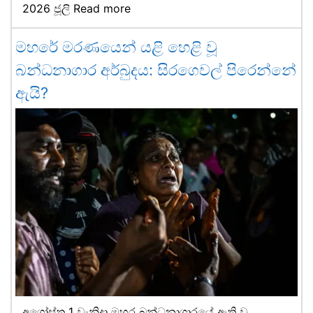
2026 ජූලි
Read more
මහරේ මරණයෙන් යළි හෙළි වූ
බන්ධනාගාර අර්බුදය: සිරගෙවල් පිරෙන්නේ
ඇයි?
අගෝස්තු 1 වැනිදා මහර බන්ධනාගාරයේ ඇති වූ