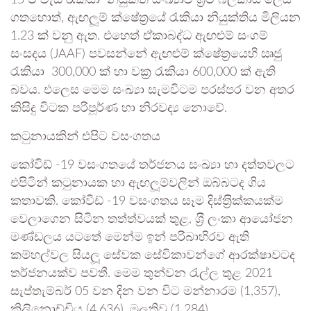
15 ට වැඩි රැකියා නියුක්ත සංඛ්‍යාව ශ‍්‍රම බලකාය ලෙස
ගතහොත්, ඇඟලූම් ක්ෂේත‍්‍රයේ රැකියා නියුක්තිය මිලියන
1.23 ක් වනු ඇත. එහෙත් ඒකාබද්ධ ඇඟළුම් සංගම්
සංසදය (JAAF) පවසන්නේ ඇඟළුම් ක්ෂේත‍්‍රයෙහි ඍජු
රැකියා 300,000 ක් හා වක‍්‍ර රැකියා 600,000 ක් ඇති
බවය. එලෙස මෙම සංඛ්‍යා සැමවිටම පරස්පර වන අතර
කිසිදු විටක පරිපූර්ණ හා නිරවද්‍ය නොවේ.
කටුනායකින් එපිට වසංගතය
කෝවිඩ් -19 වසංගතයේ තර්ජනය සංඛ්‍යා හා දත්තවලට
එපිටින් කටුනායක හා ඇඟලූම්වලින් ඔබ්බටද ගිය
කතාවකි. කෝවිඩ් -19 වසංගතය සෑම දිස්ත‍්‍රික්කයක්ම
වෙලාගෙන සිටින තත්ත්වයක් තුළ, ශ‍්‍රී ලංකා ආයෝජන
මණ්ඩලය යටතේ මෙන්ම ඉන් පරිබාහිරව ඇති
කම්හල්වල සියලූ සේවක සේවිකාවන්ගේ ආරක්ෂාවටද
තර්ජනයක්ව පවතී. මෙම තුන්වන රැල්ල තුළ 2021
සැප්තැම්බර් 05 වන දින වන විට මන්නාරම (1,357),
කිලිනොච්චිය (4,636), මුලතිවු (1,284),