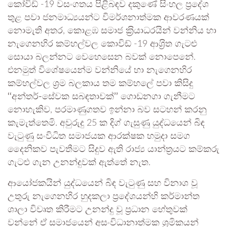
කෝවිඩ් -19 වසංගතය පිළිබඳව දකුණේ සිංහල ප‍්‍රදේශ
තුළ පවා ජනමාධ්‍යයන්ට විමර්ශනාත්මක ආවරණයක්
නොමැති අතර, කොළඹ සමාජ ක‍්‍රියාධරයින් වන්නිය හා
නැගෙනහිර කම්හල්වල කොවිඩ් -19 ආශ‍්‍රිත ගැටළු
සොයා බලන්නට වෙහෙසෙන බවක් නොපෙනේ.
එනමුත් විශේෂයෙන්ම වන්නියේ හා නැගෙනහිර
කම්හල්වල ශ‍්‍රම බලකාය තම කම්හලේ පවා කිසිදු
‘‘
අන්තර්-සේවක සබඳතාවක්
’’
ගොඩනගා ගැනීමට
නොහැකිව, පරමාණුගතව ඉන්නා බව සටහන් කරනු
කැමැත්තෙමි. අවුරුදු 25 ක දිග් ගැසුණු යුද්ධයෙන් බිඳ
වැටුණු සංවිධිත සමාජයක ආරක්ෂක හමුදා සමග
දෛනිකව පැවතීමට සිදුව ඇති රාජ්‍ය යාන්ත‍්‍රයට කම්කරු
ගැටළු ගැන උනන්දුවක් ඇත්තේ නැත.
ආයෝජකයින් යුද්ධයෙන් බිඳ වැටුණු සහ විනාශ වූ
උතුරු නැගෙනහිර හුදකලා ප‍්‍රදේශයන්හි කර්මාන්ත
ශාලා විවෘත කිරීමට උනන්දු වූ ප‍්‍රධාන හේතුවක්
වන්නේ ඒ සමාජයෙන් අසංවිධානාත්මක ශ‍්‍රමිකයන්