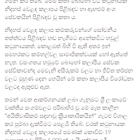
ගමන් කර තිබේ. මෙම කතා බොහෝ විට කටුනායක
නිදහස් වෙළඳ කලාපය පිළිබඳව හා ඇඟළුම් අංශ
සේවකයින් පිළිබඳව වූ කතා ය.
නිදහස් වෙළඳ කලාප කම්කරුවන්ගේ සෝචනීය
තත්ත්වය පිළිබඳව හඬ නැගීමට අනේකවිධ හවුල්
කටුනායකත්, කොළඹත් බිහි වී ඇති අතර ඉන්
සමහරකට කම්හල්වල සාමාජිකත්වයක් හෝ ඇත්තේ
නැත. වසංගතය හමුවේ බොහෝ කලාපීය සේවක
සේවිකාවන්ද මෙවැනි අසීරුකම් වලට හා ජීවිත තර්ජන
වලට මුහුණ දෙන හෙයින් මේ කතා කලාපීය විරෝධතා
වලටද ඇතුළුව ඇත.
තමන් වෙත ආකර්ශනයක් ලබා ගැනුමට ශ‍්‍රී ලංකාවේ
වෘත්තීය සංගම්වලට පරිබාහිර වූ මේ මෑත කාලීන
‘‘
අයිතිවාසිකම් සඳහාවූ ක‍්‍රියාකාරිකයින්
’’
ගැටළු විශාල
කර පුම්බා දැක්වීමට පෙළඹී තිබේ. වරක් කටුනායක
නිදහස් වෙළඳ කලාපයේ පමණක් කොවිඞ්-19