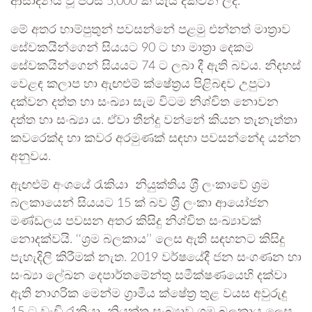
ආසාදනය වූ පිරිස 5,000 ක් යැයි දක්වන ලදී.
මේ අතර හාම්පුතුන් පවසන්නේ පළමු එන්නත් මාත‍්‍රාව
සේවකයින්ගෙන් සියයට 90 ට හා මාත‍්‍රා දෙකම
සේවකයින්ගෙන් සියයට 74 ට ලබා දී ඇති බවය. නිදහස්
වෙළඳ කලාප හා ඇඟළුම් ක්ෂේත‍්‍රය පිළිබඳව උපුටා
දක්වන දත්ත හා සංඛ්‍යා සැම විටම නිශ්චිත නොවන
දත්ත හා සංඛ්‍යා ය. ඒවා තීන්දු වන්නේ කියන තැනැත්තා
කවරෙක්ද හා කවර අරමුණක් සඳහා පවසන්නේද යන්න
අනුවය.
ඇඟළුම් අංශයේ රැකියා නියුක්තිය ශ‍්‍රී ලංකාවේ ශ‍්‍රම
බලකායෙන් සියයට 15 ක් බව ශ‍්‍රී ලංකා ආයෝජන
මණ්ඩලය පවසන අතර කිසිදු නිශ්චිත සංඛ්‍යාවක්
නොදක්වයි. ‘‘ශ‍්‍රම බලකාය’’ ලෙස ඇති සඳහනට කිසිදු
පැහැදිලි කිරීමක් නැත. 2019 වර්ෂයේදී ජන සංගණන හා
සංඛ්‍යා ලේඛන දෙපාර්තමේන්තු සමීක්ෂණයෙහි දක්වා
ඇති නාගරික මෙන්ම ග‍්‍රාමීය ක්ෂේත‍්‍ර තුළ වයස අවුරුදු