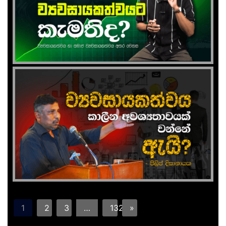
1
2
3
…
132
»