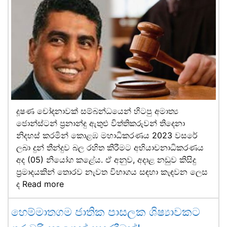
දූෂණ චෝදනාවක් සම්බන්ධයෙන් හිටපු අමාත්‍ය
ජොන්ස්ටන් ප්‍රනාන්දු ඇතුළු විත්තිකරුවන් තිදෙනා
නිදහස් කරමින් කොළඹ මහාධිකරණය 2023 වසරේ
ලබා දුන් තීන්දුව බල රහිත කිරීමට අභියාචනාධිකරණය
අද (05) නියෝග කළේය. ඒ අනුව, අදාළ නඩුව කිසිදු
ප්‍රමාදයකින් තොරව නැවත විභාගය සඳහා කැඳවන ලෙස
ද
Read more
හෙම්මාතගම ජාතික පාසලක ශිෂ්‍යාවකට