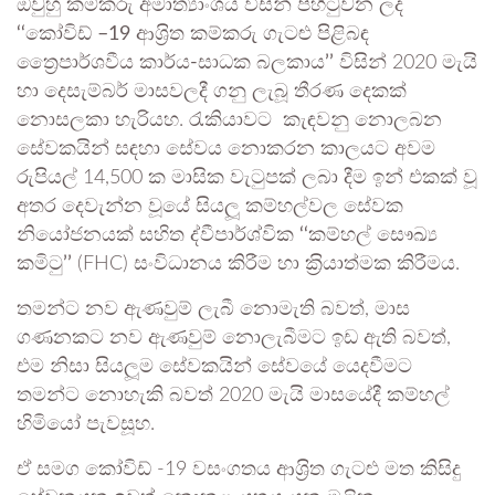
ඔවුහු කම්කරු අමාත්‍යාංශය විසින් පිහිටුවන ලද
‘‘
කෝවිඩ් –
19
ආශ‍්‍රිත කම්කරු ගැටළු පිළිබඳ
ත්‍රෛපාර්ශවීය කාර්ය-සාධක බලකාය
’’
විසින් 2020 මැයි
හා දෙසැම්බර් මාසවලදී ගනු ලැබූ තීරණ දෙකක්
නොසලකා හැරියහ. රැකියාවට කැඳවනු නොලබන
සේවකයින් සඳහා සේවය නොකරන කාලයට අවම
රුපියල් 14,500 ක මාසික වැටුපක් ලබා දීම ඉන් එකක් වූ
අතර දෙවැන්න වූයේ සියලූ කම්හල්වල සේවක
නියෝජනයක් සහිත ද්වීපාර්ශ්වික
‘‘
කම්හල් සෞඛ්‍ය
කමිටු
’’
(FHC) සංවිධානය කිරීම හා ක‍්‍රියාත්මක කිරීමය.
තමන්ට නව ඇණවුම් ලැබී නොමැති බවත්, මාස
ගණනකට නව ඇණවුම් නොලැබීමට ඉඩ ඇති බවත්,
එම නිසා සියලූම සේවකයින් සේවයේ යෙදවීමට
තමන්ට නොහැකි බවත් 2020 මැයි මාසයේදී කම්හල්
හිමියෝ පැවසූහ.
ඒ සමග කෝවිඩ් -19 වසංගතය ආශ‍්‍රිත ගැටළු මත කිසිදු