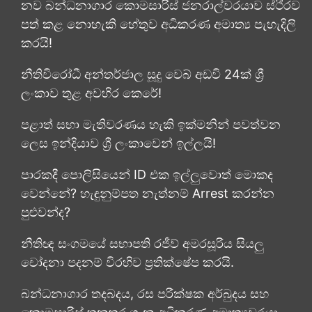
නව බන්ධනාගාර කොමසාරිස් ජනරාල්වරයාව ස්ථිරව
පත් කළ නොහැකි හේතුව අධිකරණ අමාත්‍ය පැහැදිලි
කරයි!
නීතිවිරෝධී අන්තර්ජාල සූදු වෙබ් අඩවි 24ක් ශ්‍රී
ලංකාව තුළ අවහිර කෙරේ!
පළාත් සභා මැතිවරණය හැකි ඉක්මනින් පවත්වන
ලෙස ඉන්දියාව ශ්‍රී ලංකාවෙන් ඉල්ලයි!
පාරකදී පොලිසියෙන් ID එක ඉල්ලුවොත් මොකද
වෙන්නේ? හැඳුනුම්පත නැත්නම් Arrest කරන්න
පුළුවන්ද?
නීතිඥ සංගමයේ සභාපති රජීව් අමරසූරිය සියලු
චෝදනා පදනම් විරහිව ප්‍රතික්ෂේප කරයි.
බන්ධනාගාර තදබදය, රස පරීක්ෂක අර්බුදය සහ