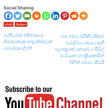
Social Sharing
නවතම
විශේෂාංග
මැතිවරණ ඉතිහාසයේ
වසංගතය, අයිතිවාසිකම්
‌තීරණාත්මක නඩු තීන්දුවක්
මැඩළීමට රජයට ඇති
මොණරාගලින්!
බලපත්‍රයක් නොවේ – සිවිල්
සංවිධාන හා ක්‍රියාකාරීන්
127ක් රජයට කියයි