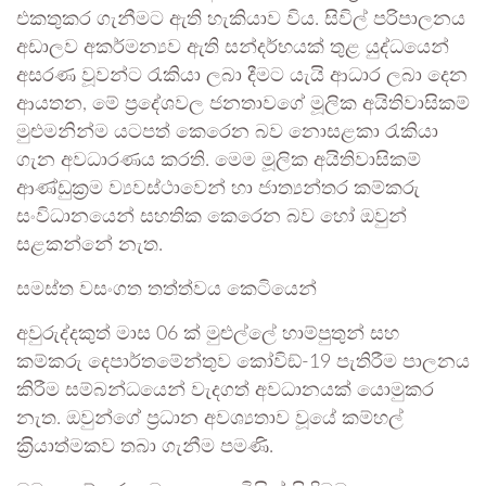
එකතුකර ගැනීමට ඇති හැකියාව විය. සිවිල් පරිපාලනය
අඩාලව අකර්මන්‍යව ඇති සන්දර්භයක් තුළ යුද්ධයෙන්
අසරණ වූවන්ට රැකියා ලබා දීමට යැයි ආධාර ලබා දෙන
ආයතන, මේ ප‍්‍රදේශවල ජනතාවගේ මූලික අයිතිවාසිකම්
මුළුමනින්ම යටපත් කෙරෙන බව නොසළකා රැකියා
ගැන අවධාරණය කරති. මෙම මූලික අයිතිවාසිකම්
ආණ්ඩුක‍්‍රම ව්‍යවස්ථාවෙන් හා ජාත්‍යන්තර කම්කරු
සංවිධානයෙන් සහතික කෙරෙන බව හෝ ඔවුන්
සළකන්නේ නැත.
සමස්ත වසංගත තත්ත්වය කෙටියෙන්
අවුරුද්දකුත් මාස 06 ක් මුළුල්ලේ හාම්පුතුන් සහ
කම්කරු දෙපාර්තමේන්තුව කෝවිඞ්-19 පැතිරීම පාලනය
කිරීම සම්බන්ධයෙන් වැදගත් අවධානයක් යොමුකර
නැත. ඔවුන්ගේ ප‍්‍රධාන අවශ්‍යතාව වූයේ කම්හල්
ක‍්‍රියාත්මකව තබා ගැනීම පමණි.