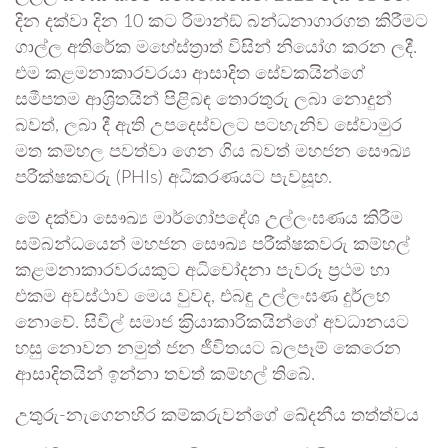
දින දක්වා දින 10 කට රිමාන්ඞ් බන්ධනාගාරගත කිරීමට
ගාල්ල අතිරේක මහේස්ත‍්‍රාත් විසින් නියෝග කරන ලදී.
එම කළමනාකාරවරයා ආසාදිත සේවකයින්ගේ
සමීපතම ආශ‍්‍රිතයින් පිළිබඳ තොරතුරු ලබා නොදුන්
බවත්, ලබා දී ඇති උපදෙස්වලට පටහැනිව සේවාමුර
මත කම්හල පවත්වා ගෙන ගිය බවත් මහජන සෞඛ්‍ය
පරීක්ෂකවරු (PHIs) අධිකරණයට පැවසූහ.
මේ දක්වා සෞඛ්‍ය මාර්ගෝපදේශ උල්ලංඝණය කිරීම
සම්බන්ධයෙන් මහජන සෞඛ්‍ය පරීක්ෂකවරු කම්හල්
කළමනාකාරවරයකුට අධිචෝදනා පැවරූ ප‍්‍රථම හා
එකම අවස්ථාව මෙය වුවද, එබඳු උල්ලංඝණ දුර්ලභ
නොවේ. සිවිල් සමාජ ක‍්‍රියාකාරිකයින්ගේ අවධානයට
හසු නොවන නමුත් ජන ජීවිතයට බලපෑම් කෙරෙන
ආසාදිතයින් ඉන්නා තවත් කම්හල් තිබේ.
උතුරු-නැගෙනහිර කම්කරුවන්ගේ ඛේදනීය තත්ත්වය