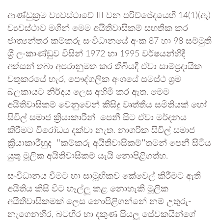
ආණ්ඩුක‍්‍රම ව්‍යවස්ථාවේ III වන පරිච්ඡේදයෙහි 14(1)(ඈ)
ව්‍යවස්ථාව මගින් මෙම අයිතිවාසිකම් සහතික කර
ජාත්‍යන්තර කම්කරු සංවිධානයේ අංක 87 හා 98 සම්මුති
ශ‍්‍රී ලංකාණ්ඩුව විසින් 1972 හා 1995 වර්ෂයන්හිදී
අත්සන් තබා අපරානුමත කර තිබියදී ඒවා සාම්ප‍්‍රදායික
වතුකරයේ හැර, පෞද්ගලික අංශයේ සමස්ථ ශ‍්‍රම
බලකායට නිර්දය ලෙස අහිමි කර ඇත. මෙම
අයිතිවාසිකම් වෙනුවෙන් කිසිදු වෘත්තීය සමිතියක් හෝ
සිවිල් සමාජ ක්‍රියාකාරීන් පෙනී සිට ඒවා මර්දනය
කිරීමට විරෝධය දක්වා නැත. නාගරික සිවිල් සමාජ
ක්‍රියාකාරීහුද
‘‘
කම්කරු අයිතිවාසිකම්
’’
තමන් පෙනී සිටිය
යුතු මූලික අයිතිවාසිකම් යැයි නොපිළිගත්හ.
සංවිධානය වීමට හා සාමූහිකව කේවෙල් කිරීමට ඇති
අයිතිය කිසි විට හෑල්ලූ කළ නොහැකි මූලික
අයිතිවාසිකමක් ලෙස නොපිළිගන්නේ නම් උතුරු-
නැගෙනහිර, බටහිර හා දකුණ සියලූ සේවකයින්ගේ