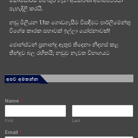
කොමසාරිස් තනතුර ගැන අධිකරණ අමාත්‍යවරයා
පැහැදිලි කරයි.
නඩු මිලියන 1.1ක ගොඩගැසීම විසඳීමට පාර්ලිමේන්තු
විශේෂ කාරක සභාවක් ඉල්ලා යෝජනාවක්!
ජොන්ස්ටන් ප්‍රනාන්දු ඇතුළු තිදෙනා නිදහස් කළ
තීන්දුව බල රහිතයි; නඩුව නැවත විභාගයට
අපව අමතන්න
Name
*
First
Last
Email
*