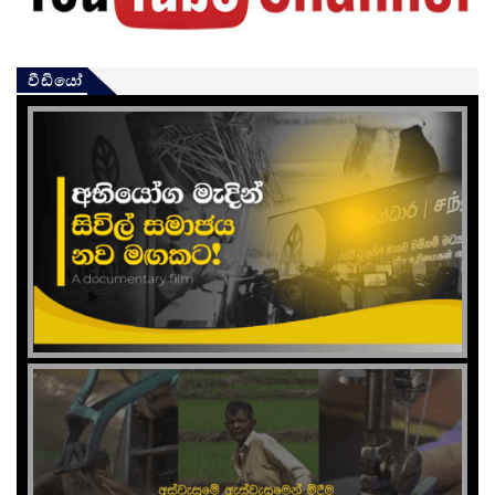
වීඩියෝ