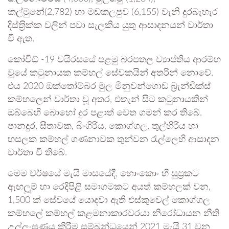
කල්මුනේ(2,782) හා මඩකලපුව (6,155) වැනි දුරබැහැර
දිස්ත‍්‍රික්ක වලින් පවා සැලකිය යුතු ආසාදනයන් වාර්තා
වී ඇත.
කෝවිඩ් -19 වයිරසයේ පළමු බරපතල ව්‍යාප්තිය ආරම්භ
වූයේ කටුනායක කම්හල් සේවකයින් අතරින් නොවේ.
එය 2020 ඔක්තෝම්බර මුල මිනුවන්ගොඩ බ‍්‍රැන්ඩික්ස්
කම්හලෙන් වාර්තා වූ අතර, එතැන් සිට කටුනායකින්
ඔබ්බෙහි බොහෝ දුර පළාත් වෙත ගමන් කර තිබේ.
පානදුර, සීතාවක, බිංගිරිය, කොග්ගල, තුල්හිරිය හා
හසලක කම්හල් ගණනාවක තුන්වන රැල්ලෙහි ආසාදන
වාර්තා වී තිබේ.
මෙම වර්ෂයේ මැයි මාසයේදී, හොංකොං හි සුප‍්‍රකට
ඇඟලූම් හා රෙදිපිළි සමාගමකට අයත් කම්හලක් වන,
1,500 ක් සේවයේ යොදවා ඇති එස්කුවෙල් කොග්ගල
කම්හලේ කම්හල් කළමනාකාරවරයා නිරෝධායන නීති
උල්ලංඝණය කිරීම සම්බන්ධයෙන් 2021 මැයි 31 වන