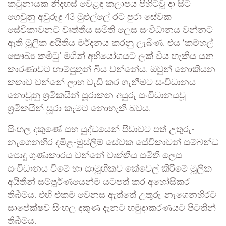
කටුනායක නිදහස් වෙළඳ කලාපය පිහිටවූ දා සිට
ගෙවුනු අවුරුදු 43 මුළුල්ලේ රට පුරා සේවක
සේවිකාවනට වෘත්තීය සමිති ලෙස සංවිධානය වන්නට
ඇති මූලික අයිතිය මර්දනය කරනු ලැබිණ. එය
‘
කම්හල්
සෞඛ්‍ය කමිටු
’
මගින් අභියෝගයට ලක් විය හැකිය යන
කාරණාවට හාම්පුතුන් බිය වන්නේය. ඔවුන් නොකියන
කතාව වන්නේ ලාභ වැඩි කර ගැනීමට සංවිධානය
නොවූනු ශ‍්‍රමිකයින් සූරාකන අයුරු සංවිධානයවූ
ශ‍්‍රමිකයින් සූරා කෑමට නොහැකි බවය.
සිංහල දකුණේ සහ යුද්ධයෙන් පීඩාවට පත් උතුරු-
නැගෙනහිර දමිළ-මුස්ලිම් සේවක සේවිකාවන් සම්බන්ධ
පොදු ගුණාකාරය වන්නේ වෘත්තීය සමිති ලෙස
සංවිධානය වීමේ හා සාමූහිකව කේවෙල් කිරීමේ මූලික
අයිතීන් සම්පූර්ණයෙන්ම යටපත් කර අහෝසිකර
තිබීමය. එහි එකම වෙනස ඇත්තේ උතුරු-නැගෙනහිරට
සාපේක්ෂව සිංහල දකුණ දැනට හමුදාකරණයට පිටතින්
තිබීමය.