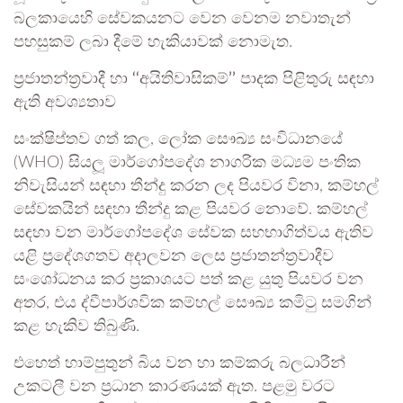
බලකායෙහි සේවකයනට වෙන වෙනම නවාතැන්
පහසුකම් ලබා දීමේ හැකියාවක් නොමැත.
ප‍්‍රජාතන්ත‍්‍රවාදී හා
‘‘
අයිතිවාසිකම්
’’
පාදක පිළිතුරු සඳහා
ඇති අවශ්‍යතාව
සංක්ෂිප්තව ගත් කල, ලෝක සෞඛ්‍ය සංවිධානයේ
(WHO) සියලූ මාර්ගෝපදේශ නාගරික මධ්‍යම පංතික
නිවැසියන් සඳහා තීන්දු කරන ලද පියවර විනා, කම්හල්
සේවකයින් සඳහා තීන්දු කළ පියවර නොවේ. කම්හල්
සඳහා වන මාර්ගෝපදේශ සේවක සහභාගිත්වය ඇතිව
යළි ප‍්‍රදේශගතව අදාලවන ලෙස ප‍්‍රජාතන්ත‍්‍රවාදීව
සංශෝධනය කර ප‍්‍රකාශයට පත් කළ යුතු පියවර වන
අතර, එය ද්වීපාර්ශවික කම්හල් සෞඛ්‍ය කමිටු සමගින්
කළ හැකිව තිබුණි.
එහෙත් හාම්පුතුන් බිය වන හා කම්කරු බලධාරීන්
උකටලී වන ප‍්‍රධාන කාරණයක් ඇත. පළමු වරට