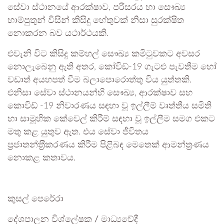
සේවා ස්ථානයේ ආරක්ෂාව, පරිසරය හා සෞඛ්‍ය
හාම්පුතුන් විසින් කිසිදු හේතුවක් නිසා සුරක්ෂිත
නොකරන බව යථාර්ථයකි.
එවැනි විට කිසිදු කම්හල් සෞඛ්‍ය කමිටුවකට අවසර
නොලැබෙනු ඇති අතර, කෝවිඞ්-19 ගැටළු පැවතීම හෝ
වඩාත් අයහපත් වීම බලාපොරොත්තු විය යුත්තකි.
එනිසා සේවා ස්ථානයන්හි සෞඛ්‍ය, ආරක්ෂාව සහ
කොවිඩ් -19 නිවාරණය සඳහා වූ ඉල්ලීම් වෘත්තීය සමිති
හා සාමූහික කේවෙල් කිරීම් සඳහා වූ ඉල්ලීම සමග එකට
මතු කළ යුතුව ඇත. එය සේවා ජීවිතය
ප‍්‍රජාතන්ත‍්‍රීකරණය කිරීම පිළිබඳ මෙතෙක් ආමන්ත‍්‍රණය
නොකළ කතාවය.
කුසල් පෙරේරා
දේශපාලන විශ්ලේෂක / මාධ්‍යවේදී