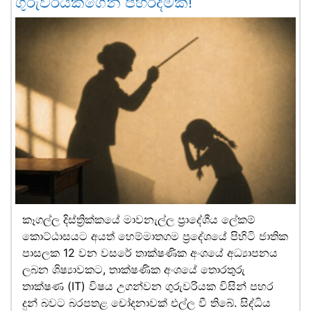
ගුරුවරියකගෙන් පහරදීමක්!
කෑගල්ල දිස්ත්‍රික්කයේ මාවනැල්ල ප්‍රාදේශීය ලේකම්
කොට්ඨාසයට අයත් හෙම්මාතගම ප්‍රදේශයේ පිහිටි ජාතික
පාසලක 12 වන වසරේ තාක්ෂණික අංශයේ අධ්‍යාපනය
ලබන ශිෂ්‍යාවකට, තාක්ෂණික අංශයේ තොරතුරු
තාක්ෂණ (IT) විෂය උගන්වන ගුරුවරියක විසින් පහර
දුන් බවට බරපතළ චෝදනාවක් එල්ල වී තිබේ. සිද්ධිය