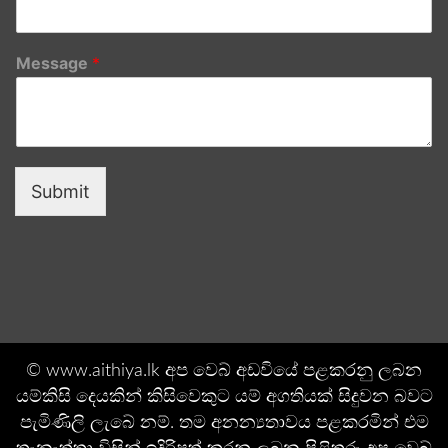
Message
*
Submit
© www.aithiya.lk අප වෙබ් අඩවියේ පළකරනු ලබන
යම්කිසි දෙයකින් කිසිවෙකුට යම් අගතියක් සිදුවන බවට
පැමිණිලි ලැබේ නම්. තම අනන්‍යතාවය පළකරමින් එම