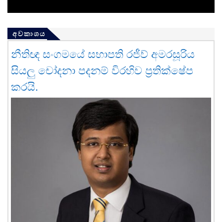
අවකාශය
නීතිඥ සංගමයේ සභාපති රජීව් අමරසූරිය
සියලු චෝදනා පදනම් විරහිව ප්‍රතික්ෂේප
කරයි.