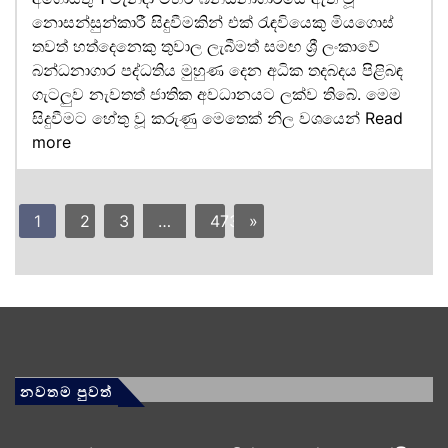
නොසන්සුන්කාරී සිදුවීමකින් එක් රැඳවියෙකු මියගොස්
තවත් හත්දෙනෙකු තුවාල ලැබීමත් සමඟ ශ්‍රී ලංකාවේ
බන්ධනාගාර පද්ධතිය මුහුණ දෙන අධික තදබදය පිළිබඳ
ගැටලුව නැවතත් ජාතික අවධානයට ලක්ව තිබේ. මෙම
සිදුවීමට හේතු වූ කරුණු මෙතෙක් නිල වශයෙන්
Read
more
1
2
3
…
473
»
නවතම පුවත්