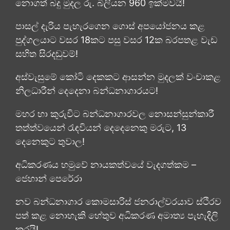
නොගත් බදු මුදල රු. බිලියන 960 ඉක්මවයි!
පාසල් දැරිය පැහැරගෙන ගොස් අපයෝජනය කළ
පුද්ගලයාට වසර 18කට පසු වසර 12ක බරපතළ වැඩ
සහිත සිරදඬුවම්!
අස්වැසුමේ කෝටි දෙකකට ආසන්න මුදලක් වංචාකළ
නිලධාරීන් දෙදෙනා බන්ධනාගාරයට!
මහර හා කුරුවිට බන්ධනාගාරවල නොසන්සුන්කාරී
තත්ත්වයෙන් රැඳවියන් දෙදෙනෙකු මරුට, 13
දෙනෙකුට තුවාල!
අධිකරණය හමුවේ නායකත්වයේ වැදගත්කම –
ජෙහාන් පෙරේරා
නව බන්ධනාගාර කොමසාරිස් ජනරාල්වරයාව ස්ථිරව
පත් කළ නොහැකි හේතුව අධිකරණ අමාත්‍ය පැහැදිලි
කරයි!