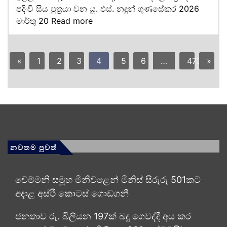
පදිංචි සිය පුත්‍රයා වන යූ. එස්. නදුන් ගුණසේකර 2026
මාර්තු 20
Read more
«
1
2
3
4
5
6
…
473
»
නවතම පුවත්
චෙම්මනි සමූහ මිනීවළෙන් මිනිස් සිරුරු 501කට
අදාළ අස්ථි කොටස් ගොඩගනී
ජනතාව රු. බිලියන 197ක් බදු ගෙවද්දී අය කර