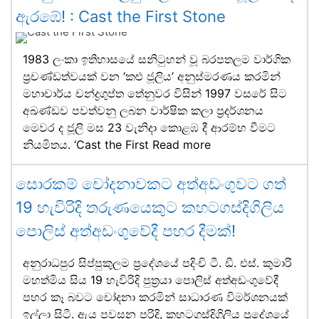
ඇරඹේ! : Cast the First Stone
1983 ලංකා ඉතිහාසයේ සනිටුහන් වූ බරපතලම වාර්ගික
ප්‍රචණ්ඩත්වයක් වන ‘කළු ජූලිය’ අනුස්මරණය කරමින්
මහාචාර්ය චන්ද්‍රගුප්ත තේනුවර විසින් 1997 වසරේ සිට
අඛණ්ඩව පවත්වනු ලබන වාර්ෂික කලා ප්‍රදර්ශනය
මෙවර ද ජූලි මස 23 වැනිදා කොළඹ දී ආරම්භ වීමට
නියමිතය. ‘Cast the First
Read more
සොරකම් චෝදනාවකට අත්අඩංගුවට ගත්
19 හැවිරිදි තරුණයෙකුට කහටගස්දිගිලිය
පොලිස් අත්අඩංගුවේදී පහර දීමක්!
අනුරාධපුර සිප්පුකුලම ප්‍රදේශයේ පදිංචි ටී. ඩී. එස්. කුමාරි
මහත්මිය සිය 19 හැවිරිදි පුත්‍රයා පොලිස් අත්අඩංගුවේදී
පහර කෑ බවට චෝදනා කරමින් සාධාරණ විමර්ශනයක්
ඉල්ලා සිටී. ඇය පවසන පරිදි, කහටගස්දිගිලිය ප්‍රදේශයේ