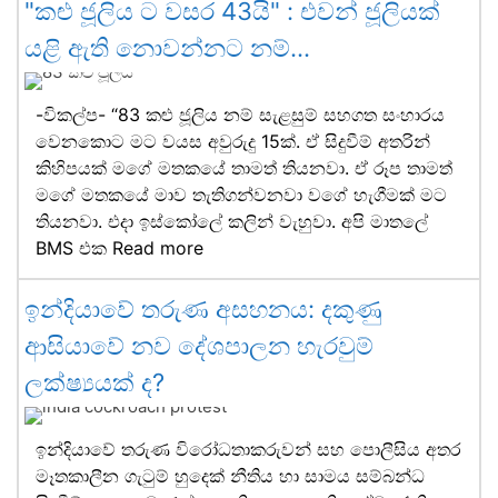
"කළු ජූලිය ට වසර 43යි" : එවන් ජූලියක්
යළි ඇති නොවන්නට නම්…
-විකල්ප- “83 කළු ජූලිය නම් සැළසුම් සහගත සංහාරය
වෙනකොට මට වයස අවුරුදු 15ක්. ඒ සිදුවීම් අතරින්
කිහිපයක් මගේ මතකයේ තාමත් තියනවා. ඒ රූප තාමත්
මගේ මතකයේ මාව තැතිගන්වනවා වගේ හැගීමක් මට
තියනවා. එදා ඉස්කෝලේ කලින් වැහුවා. අපි මාතලේ
BMS එක
Read more
ඉන්දියාවේ තරුණ අසහනය: දකුණු
ආසියාවේ නව දේශපාලන හැරවුම්
ලක්ෂ්‍යයක් ද?
ඉන්දියාවේ තරුණ විරෝධතාකරුවන් සහ පොලීසිය අතර
මෑතකාලීන ගැටුම් හුදෙක් නීතිය හා සාමය සම්බන්ධ