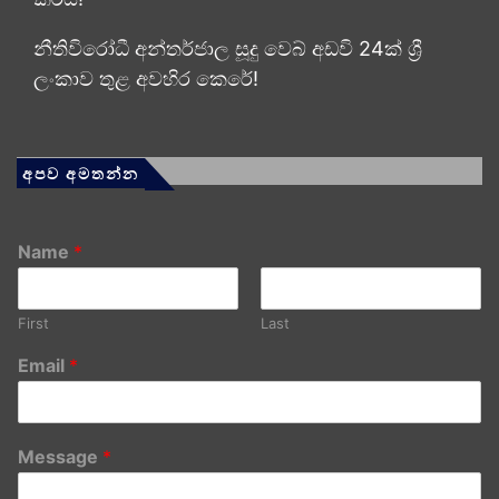
නීතිවිරෝධී අන්තර්ජාල සූදු වෙබ් අඩවි 24ක් ශ්‍රී
ලංකාව තුළ අවහිර කෙරේ!
අපව අමතන්න
Name
*
First
Last
Email
*
Message
*