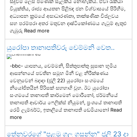
සිදුවීම් ලෙස පමණක් සැලකිය නොහැකිය. ඒවා රැකියා
වියුක්තිය, රාජ්‍ය ආයතන පිළිබඳ ජන විශ්වාසයේ පිරිහීම,
අධ්‍යාපන ක්‍රමයේ අසාධාරණතා, තාක්ෂණික විප්ලවය
සහ පරම්පරා අතර මතුවන දෘෂ්ටිකෝණමය ගැටුම් ඇතුළු
ගැඹුරු
Read more
යුරෝපා තානාපතිවරු චෙම්මනි වෙත..
-bbc- යාපනය, චෙම්මනි, සිත්තුපාත්තු සුසාන භූමිය
ආසන්නයේ පවතින සමූහ මිනී වළ නිරීක්ෂණය
වෙනුවෙන් බදාදා (ජූලි 22) යුරෝපා සංගමයේ
නියෝජිතයින් පිරිසක් සහභාගි වූහ. ඊට යුරෝපා
සංගමයේ තානාපති කාර්මෙන් මොරීනෝ, ජර්මනියේ
තානාපති ආචාර්ය ෆෙලික්ස් නියුමන්, ප්‍රංශයේ තානාපති
රෙමි ලැම්බර්ට්, ඉතාලියේ තානාපති ඩෙමියානෝ
Read
more
තේනුවරගේ "පළමු ගල ගසන්න" ජූලි 23 දා