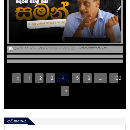
«
1
2
3
4
5
6
…
132
»
අවකාශය