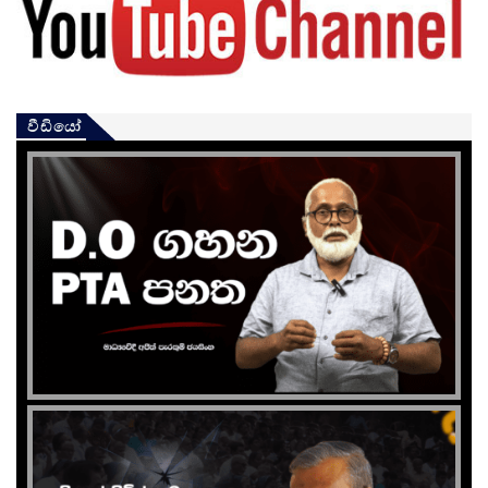
වීඩියෝ