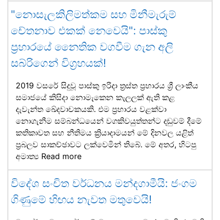
"නොසැලකිලිමත්කම සහ මිනීමැරුම්
චේතනාව එකක් නෙවෙයි": පාස්කු
ප්‍රහාරයේ නෛතික වගවීම ගැන අලි
සබ්රිගෙන් විග්‍රහයක්!
2019 වසරේ සිදුවූ පාස්කු ඉරිදා ත්‍රස්ත ප්‍රහාරය ශ්‍රී ලාංකීය
සමාජයේ කිසිදා නොමැකෙන කැලලක් ඇති කළ
දැවැන්ත ඛේදවාචකයකි. එම ප්‍රහාරය වළක්වා
නොගැනීම සම්බන්ධයෙන් වගකිවයුත්තන්ට දඬුවම් දීමේ
කතිකාවත සහ නීතිමය ක්‍රියාදාමයන් මේ දිනවල යළිත්
ප්‍රබලව සාකච්ඡාවට ලක්වෙමින් තිබේ. මේ අතර, හිටපු
අමාත්‍ය
Read more
විදේශ සංචිත වර්ධනය මන්දගාමීයි: ජංගම
ගිණුමේ හිඟය නැවත මතුවෙයි!