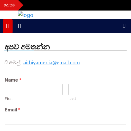
Skip
නවතම
to
content
aithiya
Human Rights News
අපව අමතන්න
ඊ මේල්:
aithiyamedia@gmail.com
Name
*
First
Last
Email
*