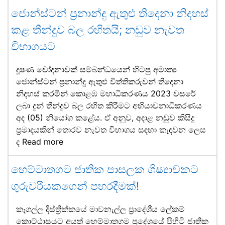
ජොන්ස්ටන් ප්‍රනාන්දු ඇතුළු තිදෙනා නිදහස්
කළ තීන්දුව බල රහිතයි; නඩුව නැවත
විභාගයට
දූෂණ චෝදනාවක් සම්බන්ධයෙන් හිටපු අමාත්‍ය
ජොන්ස්ටන් ප්‍රනාන්දු ඇතුළු විත්තිකරුවන් තිදෙනා
නිදහස් කරමින් කොළඹ මහාධිකරණය 2023 වසරේ
ලබා දුන් තීන්දුව බල රහිත කිරීමට අභියාචනාධිකරණය
අද (05) නියෝග කළේය. ඒ අනුව, අදාළ නඩුව කිසිදු
ප්‍රමාදයකින් තොරව නැවත විභාගය සඳහා කැඳවන ලෙස
ද
Read more
හෙම්මාතගම ජාතික පාසලක ශිෂ්‍යාවකට
ගුරුවරියකගෙන් පහරදීමක්!
කෑගල්ල දිස්ත්‍රික්කයේ මාවනැල්ල ප්‍රාදේශීය ලේකම්
කොට්ඨාසයට අයත් හෙම්මාතගම ප්‍රදේශයේ පිහිටි ජාතික