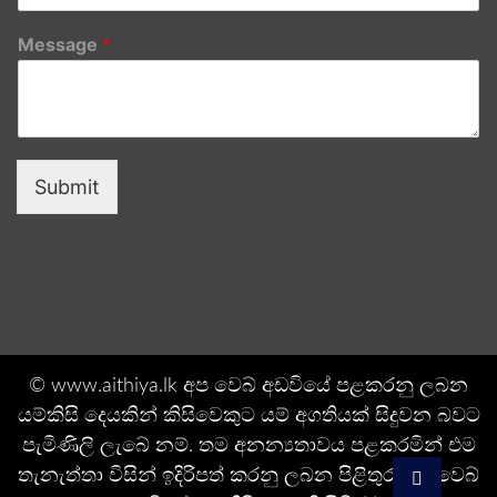
Message
*
Submit
© www.aithiya.lk අප වෙබ් අඩවියේ පළකරනු ලබන
යම්කිසි දෙයකින් කිසිවෙකුට යම් අගතියක් සිදුවන බවට
පැමිණිලි ලැබේ නම්. තම අනන්‍යතාවය පළකරමින් එම
තැනැත්තා විසින් ඉදිරිපත් කරනු ලබන පිළිතුරු අප වෙබ්