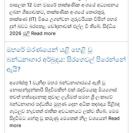
පාසලක 12 වන වසරේ තාක්ෂණික අංශයේ අධ්‍යාපනය
ලබන ශිෂ්‍යාවකට, තාක්ෂණික අංශයේ තොරතුරු
තාක්ෂණ (IT) විෂය උගන්වන ගුරුවරියක විසින් පහර
දුන් බවට බරපතළ චෝදනාවක් එල්ල වී තිබේ. සිද්ධිය
2026 ජූලි
Read more
මහරේ මරණයෙන් යළි හෙළි වූ
බන්ධනාගාර අර්බුදය: සිරගෙවල් පිරෙන්නේ
ඇයි?
අගෝස්තු 1 වැනිදා මහර බන්ධනාගාරයේ ඇති වූ
නොසන්සුන්කාරී සිදුවීමකින් එක් රැඳවියෙකු මියගොස්
තවත් හත්දෙනෙකු තුවාල ලැබීමත් සමඟ ශ්‍රී ලංකාවේ
බන්ධනාගාර පද්ධතිය මුහුණ දෙන අධික තදබදය පිළිබඳ
ගැටලුව නැවතත් ජාතික අවධානයට ලක්ව තිබේ. මෙම
සිදුවීමට හේතු වූ කරුණු මෙතෙක් නිල වශයෙන්
Read
more