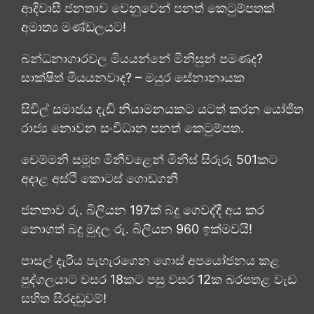
ආදිවාසී ජනතාව වෙනුවෙන් පනත් කෙටුම්පතක්
අමාත්‍ය මණ්ඩලයට!
බන්ධනාගාරවල මියයන්නේ මිනිසුන් පමණද?
සාක්ෂිත් මියයනවාද? – මයුර සේනානායක
සිවිල් සමාජය දැඩි නියාමනයකට යටත් කරන යෝජිත
රාජ්‍ය නොවන සංවිධාන පනත් කෙටුම්පත.
චෙම්මනි සමූහ මිනීවළෙන් මිනිස් සිරුරු 501කට
අදාළ අස්ථි කොටස් ගොඩගනී
ජනතාව රු. බිලියන 197ක් බදු ගෙවද්දී අය කර
නොගත් බදු මුදල රු. බිලියන 960 ඉක්මවයි!
පාසල් දැරිය පැහැරගෙන ගොස් අපයෝජනය කළ
පුද්ගලයාට වසර 18කට පසු වසර 12ක බරපතළ වැඩ
සහිත සිරදඬුවම්!