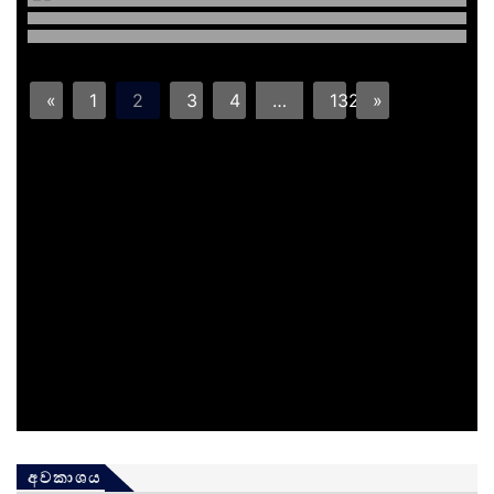
«
1
2
3
4
…
132
»
අවකාශය