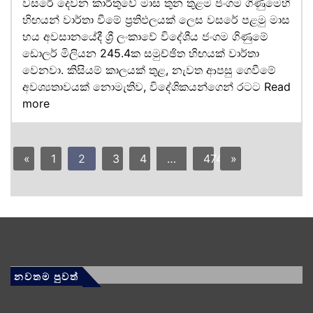
වසරේ දෙවන කාර්තුවේ මාස තුන තුළම ජංගම ගිණුමෙහි
හිඟයන් වාර්තා වීමේ ප්‍රතිඵලයක් ලෙස වසරේ පළමු මාස
හය අවසානයේදී ශ්‍රී ලංකාවේ විදේශීය ජංගම ගිණුමේ
ඩොලර් මිලියන 245.4ක සමුච්ඡිත හිඟයක් වාර්තා
වෙනවා. කිසියම් කාලයක් තුළ, නැවත ආපසු ගෙවීමේ
අවශ්‍යතාවයක් නොමැතිව, විදේශිකයන්ගෙන් රටට
Read
more
«
1
2
3
4
…
474
»
නවතම පුවත්