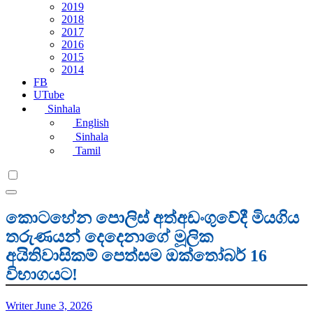
2019
2018
2017
2016
2015
2014
FB
UTube
Sinhala
English
Sinhala
Tamil
කොටහේන පොලිස් අත්අඩංගුවේදී මියගිය
තරුණයන් දෙදෙනාගේ මූලික
අයිතිවාසිකම් පෙත්සම ඔක්තෝබර් 16
විභාගයට!
Writer
June 3, 2026