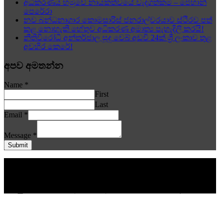
අධිකරණය හමුවේ නායකත්වයේ වැදගත්කම – ජෙහාන්
පෙරේරා
නව බන්ධනාගාර කොමසාරිස් ජනරාල්වරයාව ස්ථිරව පත්
කළ නොහැකි හේතුව අධිකරණ අමාත්‍ය පැහැදිලි කරයි!
නීතිවිරෝධී අන්තර්ජාල සූදු වෙබ් අඩවි 24ක් ශ්‍රී ලංකාව තුළ
අවහිර කෙරේ!
අපව අමතන්න
Name
*
First
Last
Email
*
Message
*
Submit
© www.aithiya.lk අප වෙබ් අඩවියේ පළකරනු ලබන යම්කිසි
දෙයකින් කිසිවෙකුට යම් අගතියක් සිදුවන බවට පැමිණිලි ලැබේ
නම්. තම අනන්‍යතාවය පළකරමින් එම තැනැත්තා විසින් ඉදිරිපත්
කරනු ලබන පිළිතුරු අප වෙබ් අඩවියේ පළකිරීමට බැදී සිටී. | |