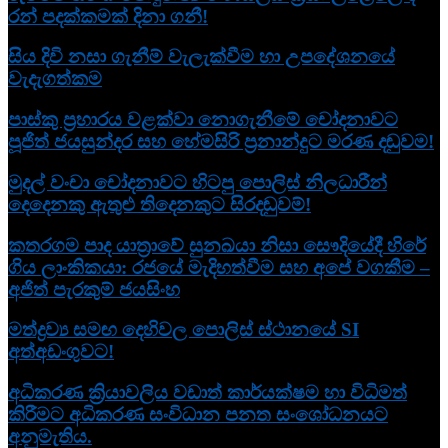
රන් පදක්කමක් දිනා ගනී!
සිය දිවි නසා ගැනීම් වැලැක්වීම හා උපදේශනයේ
වැදැගත්කම
පාස්කු ප්‍රහාරය වළක්වා නොගැනීමේ චෝදනාවට
පූජිත් ජයසුන්දර සහ හේමසිරි ප්‍රනාන්දුට මරණ දඬුවම!
මුදල් වංචා චෝදනාවට හිටපු පොලිස් නිලධාරීන්
දෙදෙනකු ඇතුළු තිදෙනකුට සිරදඬුවම්!
කතරගම පාද යාත්‍රාවේ සුනඛයා නිසා සෞදියේදී හිරේ
ගිය ලාංකිකයා: රජයේ මැදිහත්වීම සහ අපේ වගකීම –
අජිත් පැරකුම් ජයසිංහ
මත්ද්‍රව්‍ය සමඟ දෙහිවල පොලිස් ස්ථානයේ SI
අත්අඩංගුවට!
අධිකරණ ක්‍රියාවලිය වඩාත් කාර්යක්ෂම හා විධිමත්
කිරීමට අධිකරණ සංවිධාන පනත සංශෝධනයට
අනුමැතිය.