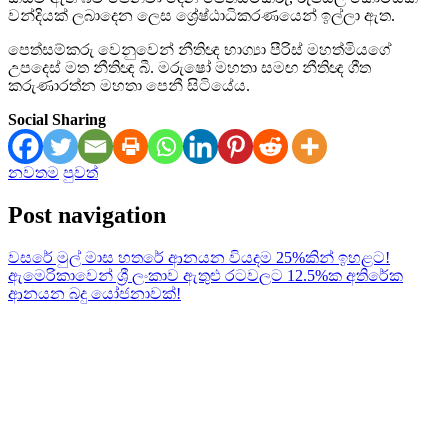
වන්දියක් ලබාදෙන ලෙස ශ්‍රේෂ්ඨාධිකරණයෙන් ඉල්ලා ඇත.
පෙත්සම්කරු වෙනුවෙන් නීතිඥ භාග්‍යා පීරිස් මහත්මියගේ
උපදෙස් මත නීතිඥ බී. මරුෂෝ මහතා සමඟ නීතිඥ ගීත
කරුණාරත්න මහතා පෙනී සිටියේය.
Social Sharing
නවතම
පුවත්
Post navigation
වසරේ මුල් මාස හතරේ ආනයන වියදම 25%කින් ඉහළට!
ඇමෙරිකාවෙන් ශ්‍රී ලංකාව ඇතුළු රටවලට 12.5%ක අතිරේක
ආනයන බදු යෝජනාවක්!