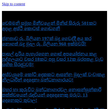
Skip to content
නවතම
චෙම්මනි සමූහ මිනීවළෙන් මිනිස් සිරුරු 501කට
අදාළ අස්ථි කොටස් ගොඩගනී
ජනතාව රු. බිලියන 197ක් බදු ගෙවද්දී අය කර
නොගත් බදු මුදල රු. බිලියන 960 ඉක්මවයි!
පාසල් දැරිය පැහැරගෙන ගොස් අපයෝජනය කළ
පුද්ගලයාට වසර 18කට පසු වසර 12ක බරපතළ වැඩ
සහිත සිරදඬුවම්!
අස්වැසුමේ කෝටි දෙකකට ආසන්න මුදලක් වංචාකළ
නිලධාරීන් දෙදෙනා බන්ධනාගාරයට!
මහර හා කුරුවිට බන්ධනාගාරවල නොසන්සුන්කාරී
තත්ත්වයෙන් රැඳවියන් දෙදෙනෙකු මරුට, 13
දෙනෙකුට තුවාල!