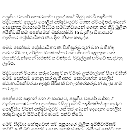
පසුගිය වසරේ කොටහේන ප්‍රදේශයේ සිදුවූ වෙඩි තැබීමේ
සිද්ධියකට අදාළව පොලිස් අත්අඩංගුවට ගෙන සිටියදී තරුණයන්
දෙදෙනකු මියයාමේ සිද්ධිය සම්බන්ධයෙන් ගොනු කර තිබූ මූලික
අයිතිවාසිකම් පෙත්සමක් ඔක්තෝබර් 16 වැනිදා විභාගයට
ගැනීමට ශ්‍රේෂ්ඨාධිකරණය දින නියම කළේය.
මෙම පෙත්සම ශ්‍රේෂ්ඨාධිකරණ විනිසුරුවරුන් වන මහින්ද
සමයවර්ධන, අර්ජුන ඔබේසේකර සහ ගිහාන් කුලතුංග යන
මහත්වරුන්ගෙන් සමන්විත විනිසුරු මඬුල්ලක් හමුවේ කැඳවනු
ලැබීය.
සිද්ධියෙන් මියගිය තරුණයකු වන වර්ණ ලක්මාල්ගේ පියා විසින්
මෙම පෙත්සම ගොනු කර ඇති අතර, කොටහේන පොලිස්
ස්ථානාධිපතිවරයා ඇතුළු පිරිසක් වගඋත්තරකරුවන් ලෙස නම්
කර ඇත.
පෙත්සමේ සඳහන් වන ආකාරයට, පසුගිය වසරේ මාර්තු 21
වැනිදා කොටහේන ප්‍රදේශයේ සිදුවූ වෙඩි තැබීමකින් අනතුරුව
පොලිසිය විසින් අත්අඩංගුවට ගත් තරුණයන් දෙදෙනා පොලිස්
අත්අඩංගුවේ සිටියදී මරණයට පත්ව තිබේ.
මෙම සිද්ධිය හේතුවෙන් තම පුත්‍රයාගේ මූලික අයිතිවාසිකම්
කඩවී ඇති බව පෙන්වා දෙන පෙත්සම්කරු, රුපියල් කෝටියක