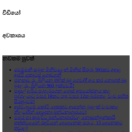
වීඩියෝ
අවකාශය
නවතම පුවත්
චෙම්මනි සමූහ මිනීවළෙන් මිනිස් සිරුරු 501කට අදාළ
අස්ථි කොටස් ගොඩගනී
ජනතාව රු. බිලියන 197ක් බදු ගෙවද්දී අය කර නොගත් බදු
මුදල රු. බිලියන 960 ඉක්මවයි!
පාසල් දැරිය පැහැරගෙන ගොස් අපයෝජනය කළ
පුද්ගලයාට වසර 18කට පසු වසර 12ක බරපතළ වැඩ සහිත
සිරදඬුවම්!
අස්වැසුමේ කෝටි දෙකකට ආසන්න මුදලක් වංචාකළ
නිලධාරීන් දෙදෙනා බන්ධනාගාරයට!
මහර හා කුරුවිට බන්ධනාගාරවල නොසන්සුන්කාරී
තත්ත්වයෙන් රැඳවියන් දෙදෙනෙකු මරුට, 13 දෙනෙකුට
තුවාල!