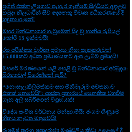
ප්‍රගීත් එක්නැලිගොඩ පැහැර ගැනීමේ සිද්ධියට අදාළව
හමුදා නිලධාරීන් සිව් දෙනෙකු විවෘත අධි­ක­ර­ණ­යේ දී
හඳුනා ගැනේ!
මහර බන්ධනාගාර ගැටුමෙන් සිදු වූ හානිය රුපියල්
කෝටි 15 ඉක්මවයි!
රස පරීක්ෂක වාර්තා ප්‍රමාදය නිසා සැකකරුවන්
15,000කට අධික ප්‍රමාණයකට ඇප ලැබීම ප්‍රමාදයි!
මහරේ මරණයෙන් යළි හෙළි වූ බන්ධනාගාර අර්බුදය:
සිරගෙවල් පිරෙන්නේ ඇයි?
“නොසැලකිලිමත්කම සහ මිනීමැරුම් චේතනාව
එකක් නෙවෙයි”: පාස්කු ප්‍රහාරයේ නෛතික වගවීම
ගැන අලි සබ්රිගෙන් විග්‍රහයක්!
විදේශ සංචිත වර්ධනය මන්දගාමීයි: ජංගම ගිණුමේ
හිඟය නැවත මතුවෙයි!
රුමේෂ් තරංග පොදුරාජ්‍ය මණ්ඩලීය ක්‍රීඩා උළෙලේ දී