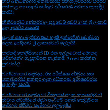
නව බන්ධනාගාර කොමසාරිස් ජනරාල්වරයාව ස්ථිරව
පත් කළ නොහැකි හේතුව අධිකරණ අමාත්‍ය පැහැදිලි
කරයි!
නීතිවිරෝධී අන්තර්ජාල සූදු වෙබ් අඩවි 24ක් ශ්‍රී ලංකාව
තුළ අවහිර කෙරේ!
පළාත් සභා මැතිවරණය හැකි ඉක්මනින් පවත්වන
ලෙස ඉන්දියාව ශ්‍රී ලංකාවෙන් ඉල්ලයි!
පාරකදී පොලිසියෙන් ID එක ඉල්ලුවොත් මොකද
වෙන්නේ? හැඳුනුම්පත නැත්නම් Arrest කරන්න
පුළුවන්ද?
බන්ධනාගාර තදබදය, රස පරීක්ෂක අර්බුදය සහ
කොමසාරිස් තනතුර ගැන අධිකරණ අමාත්‍යවරයා
පැහැදිලි කරයි.
බන්ධනාගාර තදබදයට විසඳුමක් ලෙස සැකකරුවන්
නිවාස අඩස්සියේ රඳවා තැබීමේ පනත් කෙටුම්පත
කඩිනම් කිරීමට කැබිනට් අනුමැතිය