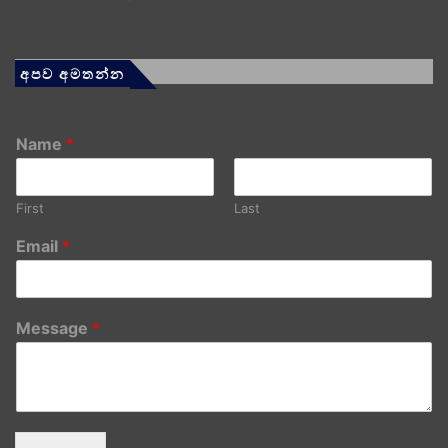
අපව අමතන්න
Name
*
First
Last
Email
*
Message
*