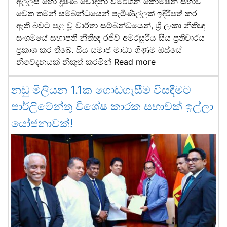
අල්ලස් හෝ දූෂණ චෝදනා විමර්ශන කොමිෂන් සභාව
වෙත තමන් සම්බන්ධයෙන් පැමිණිල්ලක් ඉදිරිපත් කර
ඇති බවට පළ වූ වාර්තා සම්බන්ධයෙන්, ශ්‍රී ලංකා නීතිඥ
සංගමයේ සභාපති නීතිඥ රජීව් අමරසූරිය සිය ප්‍රතිචාරය
ප්‍රකාශ කර තිබේ. සිය සමාජ මාධ්‍ය ගිණුම ඔස්සේ
නිවේදනයක් නිකුත් කරමින්
Read more
නඩු මිලියන 1.1ක ගොඩගැසීම විසඳීමට
පාර්ලිමේන්තු විශේෂ කාරක සභාවක් ඉල්ලා
යෝජනාවක්!