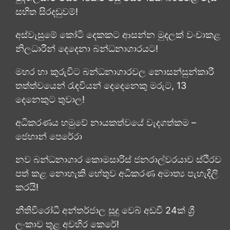
සහිත සිරදඬුවම්!
අස්වැසුමේ කෝටි දෙකකට ආසන්න මුදලක් වංචාකළ
නිලධාරීන් දෙදෙනා බන්ධනාගාරයට!
මහර හා කුරුවිට බන්ධනාගාරවල නොසන්සුන්කාරී
තත්ත්වයෙන් රැඳවියන් දෙදෙනෙකු මරුට, 13
දෙනෙකුට තුවාල!
අධිකරණය හමුවේ නායකත්වයේ වැදගත්කම –
ජෙහාන් පෙරේරා
නව බන්ධනාගාර කොමසාරිස් ජනරාල්වරයාව ස්ථිරව
පත් කළ නොහැකි හේතුව අධිකරණ අමාත්‍ය පැහැදිලි
කරයි!
නීතිවිරෝධී අන්තර්ජාල සූදු වෙබ් අඩවි 24ක් ශ්‍රී
ලංකාව තුළ අවහිර කෙරේ!