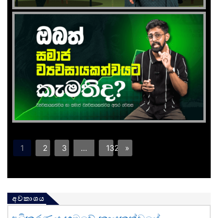
1
2
3
…
132
»
අවකාශය