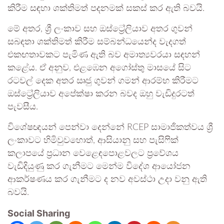
කිරීම සඳහා ශක්තිමත් පදනමක් සකස් කර ඇති බවයි.
මේ අතර, ශ්‍රී ලංකාව සහ ඔස්ට්‍රේලියාව අතර ගුවන්
සබඳතා ශක්තිමත් කිරීම සම්බන්ධයෙන්ද වැදගත්
එකඟතාවකට පැමිණ ඇති බව අමාත්‍යවරයා සඳහන්
කළේය. ඒ අනුව, එළඹෙන අගෝස්තු මාසයේ සිට
රටවල් දෙක අතර ඍජු ගුවන් ගමන් ආරම්භ කිරීමට
ඔස්ට්‍රේලියාව අපේක්ෂා කරන බවද ඔහු වැඩිදුරටත්
පැවසීය.
විශේෂඥයන් පෙන්වා දෙන්නේ RCEP සාමාජිකත්වය ශ්‍රී
ලංකාවට හිමිවුවහොත්, ආසියානු සහ පැසිෆික්
කලාපයේ ප්‍රධාන වෙළෙඳපොළවලට ප්‍රවේශය
වැඩිදියුණු කර ගැනීමට මෙන්ම විදේශ ආයෝජන
ආකර්ෂණය කර ගැනීමට ද නව අවස්ථා උදා වනු ඇති
බවයි.
Social Sharing