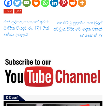
නවතම
පුවත්
එක් පුද්ගලයෙකුගේ අවම
නෝට්ටු මුද්‍රණය සහ මුදල්
මාසික වියදම රු. 17,117ක්
අච්චුගැසීම: මේ දෙක එකක්
දක්වා ඉහළට!
ද? දෙකක් ද?
වීඩියෝ