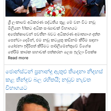
ශ්‍රී ලංකාවේ අධිකරණ පද්ධතිය තුළ මේ වන විට නඩු
මිලියන 1.1කට අධික සංඛ්‍යාවක් විභාගයට
අපේක්ෂාවෙන් පවතින බවට අධිකරණ අමාත්‍යාංශ දත්ත
පෙන්වා දෙමින්, එම නඩු කටයුතු කඩිනම් කිරීම සඳහා
යෝජනා ඉදිරිපත් කිරීමට පාර්ලිමේන්තුවේ විශේෂ
තේරීම් කාරක සභාවක් පත්කරන ලෙස ඉල්ලා විපක්ෂ
Read more
ජොන්ස්ටන් ප්‍රනාන්දු ඇතුළු තිදෙනා නිදහස්
කළ තීන්දුව බල රහිතයි; නඩුව නැවත
විභාගයට