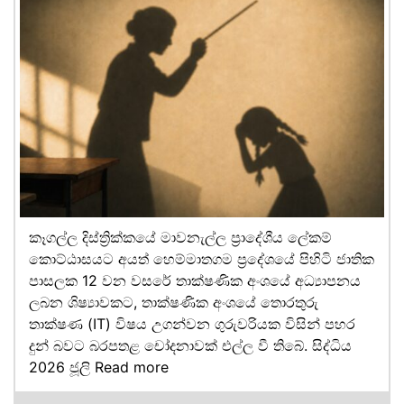
කෑගල්ල දිස්ත්‍රික්කයේ මාවනැල්ල ප්‍රාදේශීය ලේකම්
කොට්ඨාසයට අයත් හෙම්මාතගම ප්‍රදේශයේ පිහිටි ජාතික
පාසලක 12 වන වසරේ තාක්ෂණික අංශයේ අධ්‍යාපනය
ලබන ශිෂ්‍යාවකට, තාක්ෂණික අංශයේ තොරතුරු
තාක්ෂණ (IT) විෂය උගන්වන ගුරුවරියක විසින් පහර
දුන් බවට බරපතළ චෝදනාවක් එල්ල වී තිබේ. සිද්ධිය
2026 ජූලි
Read more