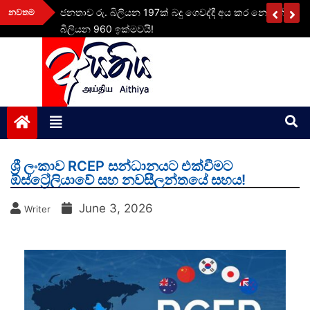
Skip
ි කොටස්
ජනතාව රු. බිලියන 197ක් බදු ගෙවද්දී අය කර නොගත් බදු මු
නවතම
to
බිලියන 960 ඉක්මවයි!
content
aithiya
Human Rights News
ශ්‍රී ලංකාව RCEP සන්ධානයට එක්වීමට
ඕස්ට්‍රේලියාවේ සහ නවසීලන්තයේ සහය!
June 3, 2026
Writer