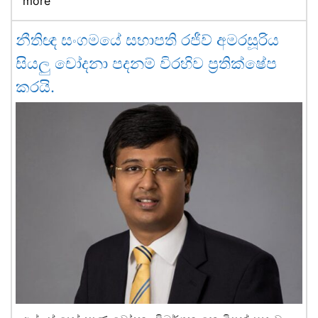
more
නීතිඥ සංගමයේ සභාපති රජීව් අමරසූරිය
සියලු චෝදනා පදනම් විරහිව ප්‍රතික්ෂේප
කරයි.