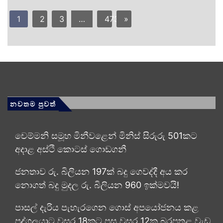
1
2
3
…
473
»
නවතම පුවත්
චෙම්මනි සමූහ මිනීවළෙන් මිනිස් සිරුරු 501කට
අදාළ අස්ථි කොටස් ගොඩගනී
ජනතාව රු. බිලියන 197ක් බදු ගෙවද්දී අය කර
නොගත් බදු මුදල රු. බිලියන 960 ඉක්මවයි!
පාසල් දැරිය පැහැරගෙන ගොස් අපයෝජනය කළ
පුද්ගලයාට වසර 18කට පසු වසර 12ක බරපතළ වැඩ