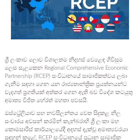
ශ්‍රී ලංකාව ලොව විශාලතම නිදහස් වෙළෙඳ ගිවිසුම
ලෙස සැලකෙන Regional Comprehensive Economic
Partnership (RCEP) සංවිධානයේ සාමාජිකත්වය ලබා
ගැනීම සඳහා ගෙන යන රාජ්‍යතාන්ත්‍රික ප්‍රයත්නයන්ට
වැදගත් ප්‍රගතියක් අත්කර ගෙන ඇති බව විදේශ කටයුතු
අමාත්‍ය
විජිත හේරත්
මහතා පවසයි.
ඔස්ට්‍රේලියාව සහ නවසීලන්තය වෙත සිදුකළ නිල
සංචාරය අවසන් කරමින් කැන්බරාහි ශ්‍රී ලංකා මහ
කොමසාරිස් කාර්යාලයේදී අදහස් දැක්වූ අමාත්‍යවරයා
සඳහන් කළේ, RCEP සංවිධානයේ ප්‍රධාන සාමාජික