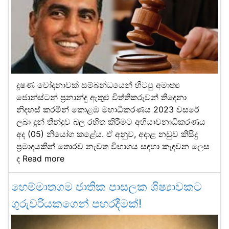
දූෂණ චෝදනාවක් සම්බන්ධයෙන් හිටපු අමාත්‍ය
ජොන්ස්ටන් ප්‍රනාන්දු ඇතුළු විත්තිකරුවන් තිදෙනා
නිදහස් කරමින් කොළඹ මහාධිකරණය 2023 වසරේ
ලබා දුන් තීන්දුව බල රහිත කිරීමට අභියාචනාධිකරණය
අද (05) නියෝග කළේය. ඒ අනුව, අදාළ නඩුව කිසිදු
ප්‍රමාදයකින් තොරව නැවත විභාගය සඳහා කැඳවන ලෙස
ද
Read more
හෙම්මාතගම ජාතික පාසලක ශිෂ්‍යාවකට
ගුරුවරියකගෙන් පහරදීමක්!