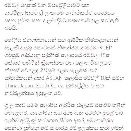
රටවල් දෙකක් වන ඕස්ට්‍රේලියාවට සහ
නවසීලන්තයට
ශ්‍රී ලංකාවේ සාමාජිකත්ව අයදුම්පත
සඳහා පූර්ණ සහාය ලබාදීමට එකඟතාව පළ කර ඇති
බවයි.
ගෝලීය ජනගහනයෙන් සහ ආර්ථික නිෂ්පාදනයෙන්
සැලකිය යුතු කොටසක් නියෝජනය කරන RCEP
ගිවිසුම ආසියානු පැසිෆික් කලාපයේ රටවල් 15ක්
එක්කර ගනිමින් ක්‍රියාත්මක වන ලොව විශාලතම
නිදහස් වෙළෙඳ ගිවිසුම ලෙස සැලකේ. එහි
සාමාජිකයන් අතර ASEAN කලාපීය රටවල් 10ක් සමඟ
China
,
Japan
,
South Korea
, ඔස්ට්‍රේලියාව සහ
නවසීලන්තය ඇතුළත් වේ.
ශ්‍රී ලංකාව මෙම කලාපීය ආර්ථික ජාලයට එක්වීම තුළින්
වෙළෙඳාම, ආයෝජන සහ අපනයන අවස්ථා පුළුල් කර
ගැනීම අරමුණු කරගෙන සිටින අතර, අමාත්‍යවරයා
පෙන්වා දුන්නේ තම සංචාරය එම ඉලක්කය කරා ගමන්