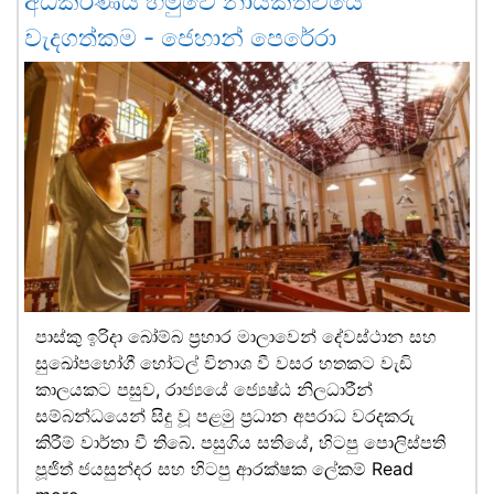
අධිකරණය හමුවේ නායකත්වයේ
වැදගත්කම - ජෙහාන් පෙරේරා
පාස්කු ඉරිදා බෝම්බ ප්‍රහාර මාලාවෙන් දේවස්ථාන සහ
සුඛෝපභෝගී හෝටල් විනාශ වී වසර හතකට වැඩි
කාලයකට පසුව, රාජ්‍යයේ ජ්‍යෙෂ්ඨ නිලධාරීන්
සම්බන්ධයෙන් සිදු වූ පළමු ප්‍රධාන අපරාධ වරදකරු
කිරීම් වාර්තා වී තිබේ. පසුගිය සතියේ, හිටපු පොලිස්පති
පූජිත් ජයසුන්දර සහ හිටපු ආරක්ෂක ලේකම්
Read