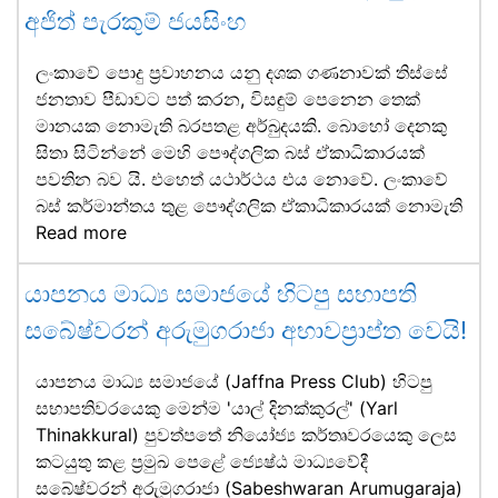
අජිත් පැරකුම් ජයසිංහ
ලංකාවේ පොදු ප්‍රවාහනය යනු දශක ගණනාවක් තිස්සේ
ජනතාව පීඩාවට පත් කරන, විසඳුම් පෙනෙන තෙක්
මානයක නොමැති බරපතළ අර්බුදයකි. බොහෝ දෙනකු
සිතා සිටින්නේ මෙහි පෞද්ගලික බස් ඒකාධිකාරයක්
පවතින බව යි. එහෙත් යථාර්ථය එය නොවේ. ලංකාවේ
බස් කර්මාන්තය තුළ පෞද්ගලික ඒකාධිකාරයක් නොමැති
Read more
යාපනය මාධ්‍ය සමාජයේ හිටපු සභාපති
සබේෂ්වරන් අරුමුගරාජා අභාවප්‍රාප්ත වෙයි!
යාපනය මාධ්‍ය සමාජයේ (Jaffna Press Club) හිටපු
සභාපතිවරයෙකු මෙන්ම 'යාල් දිනක්කුරල්' (Yarl
Thinakkural) පුවත්පතේ නියෝජ්‍ය කර්තෘවරයෙකු ලෙස
කටයුතු කළ ප්‍රමුඛ පෙළේ ජ්‍යෙෂ්ඨ මාධ්‍යවේදී
සබේෂ්වරන් අරුමුගරාජා (Sabeshwaran Arumugaraja)