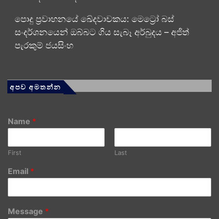
පොදු ප්‍රවාහනයේ ඛේදවාචකය: මෙට්‍රෝ බස්
සංදර්ශනයෙන් ඔබ්බට ගිය සැබෑ අර්බුදය – අජිත්
පැරකුම් ජයසිංහ
අපව අමතන්න
Name
*
First
Last
Email
*
Message
*