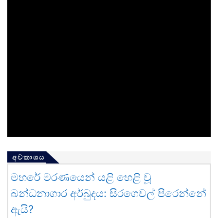
අවකාශය
මහරේ මරණයෙන් යළි හෙළි වූ
බන්ධනාගාර අර්බුදය: සිරගෙවල් පිරෙන්නේ
ඇයි?