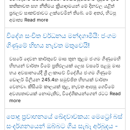
කතිකාවත සහ නීතිමය ක්‍රියාදාමයන් මේ දිනවල යළිත්
ප්‍රබලව සාකච්ඡාවට ලක්වෙමින් තිබේ. මේ අතර, හිටපු
අමාත්‍ය
Read more
විදේශ සංචිත වර්ධනය මන්දගාමීයි: ජංගම
ගිණුමේ හිඟය නැවත මතුවෙයි!
වසරේ දෙවන කාර්තුවේ මාස තුන තුළම ජංගම ගිණුමෙහි
හිඟයන් වාර්තා වීමේ ප්‍රතිඵලයක් ලෙස වසරේ පළමු මාස
හය අවසානයේදී ශ්‍රී ලංකාවේ විදේශීය ජංගම ගිණුමේ
ඩොලර් මිලියන 245.4ක සමුච්ඡිත හිඟයක් වාර්තා
වෙනවා. කිසියම් කාලයක් තුළ, නැවත ආපසු ගෙවීමේ
අවශ්‍යතාවයක් නොමැතිව, විදේශිකයන්ගෙන් රටට
Read
more
පොදු ප්‍රවාහනයේ ඛේදවාචකය: මෙට්‍රෝ බස්
සංදර්ශනයෙන් ඔබ්බට ගිය සැබෑ අර්බුදය -