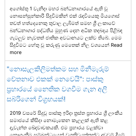
අගෝස්තු 1 වැනිදා මහර බන්ධනාගාරයේ ඇති වූ
නොසන්සුන්කාරී සිදුවීමකින් එක් රැඳවියෙකු මියගොස්
තවත් හත්දෙනෙකු තුවාල ලැබීමත් සමඟ ශ්‍රී ලංකාවේ
බන්ධනාගාර පද්ධතිය මුහුණ දෙන අධික තදබදය පිළිබඳ
ගැටලුව නැවතත් ජාතික අවධානයට ලක්ව තිබේ. මෙම
සිදුවීමට හේතු වූ කරුණු මෙතෙක් නිල වශයෙන්
Read
more
"නොසැලකිලිමත්කම සහ මිනීමැරුම්
චේතනාව එකක් නෙවෙයි": පාස්කු
ප්‍රහාරයේ නෛතික වගවීම ගැන අලි
සබ්රිගෙන් විග්‍රහයක්!
2019 වසරේ සිදුවූ පාස්කු ඉරිදා ත්‍රස්ත ප්‍රහාරය ශ්‍රී ලාංකීය
සමාජයේ කිසිදා නොමැකෙන කැලලක් ඇති කළ
දැවැන්ත ඛේදවාචකයකි. එම ප්‍රහාරය වළක්වා
නොගැනීම සම්බන්ධයෙන් වගකිවයුත්තන්ට දඬුවම් දීමේ