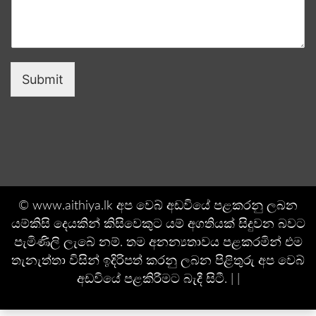
Submit
© www.aithiya.lk අප වෙබ් අඩවියේ පළකරනු ලබන
යම්කිසි දෙයකින් කිසිවෙකුට යම් අගතියක් සිදුවන බවට
පැමිණිලි ලැබේ නම්. තම අනන්‍යතාවය පළකරමින් එම
තැනැත්තා විසින් ඉදිරිපත් කරනු ලබන පිළිතුරු අප වෙබ්
අඩවියේ පළකිරීමට බැදී සිටී. | |