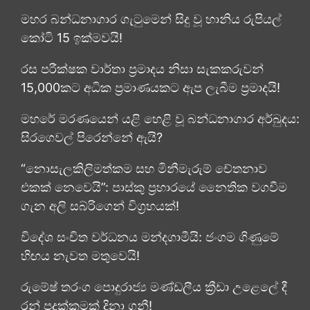
මහර බන්ධනාගාර ගැටුමෙන් සිදු වූ හානිය රුපියල්
කෝටි 15 ඉක්මවයි!
රස පරීක්ෂක වාර්තා ප්‍රමාදය නිසා සැකකරුවන්
15,000කට අධික ප්‍රමාණයකට ඇප ලැබීම ප්‍රමාදයි!
මහරේ මරණයෙන් යළි හෙළි වූ බන්ධනාගාර අර්බුදය:
සිරගෙවල් පිරෙන්නේ ඇයි?
“නොසැලකිලිමත්කම සහ මිනීමැරුම් චේතනාව
එකක් නෙවෙයි”: පාස්කු ප්‍රහාරයේ නෛතික වගවීම
ගැන අලි සබ්රිගෙන් විග්‍රහයක්!
විදේශ සංචිත වර්ධනය මන්දගාමීයි: ජංගම ගිණුමේ
හිඟය නැවත මතුවෙයි!
රුමේෂ් තරංග පොදුරාජ්‍ය මණ්ඩලීය ක්‍රීඩා උළෙලේ දී
රන් පදක්කමක් දිනා ගනී!