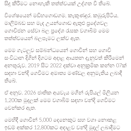
සිදු කිරීමට නොහැකි තත්ත්වයක් උද්ගත වී තිබේ.
විශේෂයෙන් මඩිහගොඩගම, කැකුණදුර, කඹුරුපිටිය,
මාලිම්බඩ සහ මැද උයන්ගොඩ ඇතුළු ප්‍රදේශවල
ගොවිජන සේවා බල ප්‍රදේශ රැසක වගාබිම් මෙම
තත්ත්වයෙන් බලපෑමට ලක්ව ඇත.
මෙම ගැටලුව සම්බන්ධයෙන් ගොවීන් සහ ගොවි
සංවිධාන දිගින් දිගටම අදාළ ආයතන දැනුවත් කිරීමෙන්
අනතුරුව, 2019 සිට 2022 දක්වා අනුක්‍රමික කන්න 07ක්
සඳහා වන්දි ගෙවීමට අමාත්‍ය මණ්ඩල අනුමැතිය ලබාදී
තිබේ.
ඒ අනුව, 2026 ජාතික අයවැය මගින් රුපියල් මිලියන
1,200ක මුදලක් මෙම වගාබිම් සඳහා වන්දි ගෙවීමට
වෙන්කර ඇත.
මෙහිදී ගොවීන් 5,000 දෙනෙකුට සහ වගා නොකළ
ඉඩම් අක්කර 12,800කට අදාළව වන්දි මුදල් ලබාදීමට