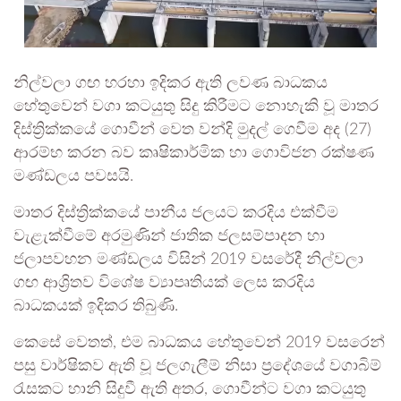
නිල්වලා ගඟ හරහා ඉදිකර ඇති ලවණ බාධකය
හේතුවෙන් වගා කටයුතු සිදු කිරීමට නොහැකි වූ මාතර
දිස්ත්‍රික්කයේ ගොවීන් වෙත වන්දි මුදල් ගෙවීම අද (27)
ආරම්භ කරන බව කෘෂිකාර්මික හා ගොවිජන රක්ෂණ
මණ්ඩලය පවසයි.
මාතර දිස්ත්‍රික්කයේ පානීය ජලයට කරදිය එක්වීම
වැළැක්වීමේ අරමුණින් ජාතික ජලසම්පාදන හා
ජලාපවහන මණ්ඩලය විසින් 2019 වසරේදී නිල්වලා
ගඟ ආශ්‍රිතව විශේෂ ව්‍යාපෘතියක් ලෙස කරදිය
බාධකයක් ඉදිකර තිබුණි.
කෙසේ වෙතත්, එම බාධකය හේතුවෙන් 2019 වසරෙන්
පසු වාර්ෂිකව ඇති වූ ජලගැලීම් නිසා ප්‍රදේශයේ වගාබිම්
රැසකට හානි සිදුවී ඇති අතර, ගොවීන්ට වගා කටයුතු