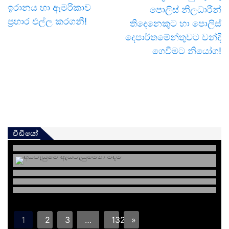
ඉරානය හා ඇමරිකාව
පොලිස් නිලධාරීන්
ප්‍රහාර එල්ල කරගනී!
තිදෙනෙකුට හා පොලිස්
දෙපාර්තමේන්තුවට වන්දි
ගෙවීමට නියෝග!
වීඩියෝ
1
2
3
…
132
»