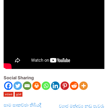
Social Sharing
නවතම
පුවත්
සාම සාකච්ඡා තිබියදී
ව්‍යාජ මත්ද්‍රව්‍ය නඩු පැවරූ