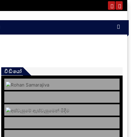
වීඩියෝ