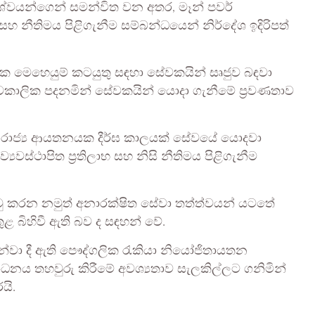
ර්ශ්වයන්ගෙන් සමන්විත වන අතර, මෑන් පවර්
හ නීතිමය පිළිගැනීම සම්බන්ධයෙන් නිර්දේශ ඉදිරිපත්
ූලික මෙහෙයුම් කටයුතු සඳහා සේවකයින් සෘජුව බඳවා
කාලික පදනමින් සේවකයින් යොදා ගැනීමේ ප්‍රවණතාව
රාජ්‍ය ආයතනයක දීර්ඝ කාලයක් සේවයේ යොදවා
්‍යවස්ථාපිත ප්‍රතිලාභ සහ නිසි නීතිමය පිළිගැනීම
ටු කරන නමුත් අනාරක්ෂිත සේවා තත්ත්වයන් යටතේ
ළ බිහිවී ඇති බව ද සඳහන් වේ.
ඳුන්වා දී ඇති පෞද්ගලික රැකියා නියෝජිතායතන
ාධනය තහවුරු කිරීමේ අවශ්‍යතාව සැලකිල්ලට ගනිමින්
යි.