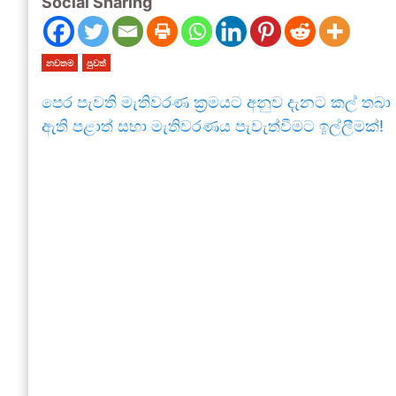
Social Sharing
නවතම
පුවත්
පෙර පැවති මැතිවරණ ක්‍රමයට අනුව දැනට කල් තබා
ඇති පළාත් සභා මැතිවරණය පැවැත්වීමට ඉල්ලීමක්!