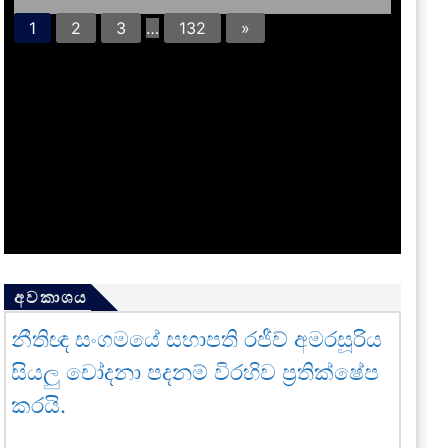
1
2
3
…
132
»
අවකාශය
නීතිඥ සංගමයේ සභාපති රජීව් අමරසූරිය
සියලු චෝදනා පදනම් විරහිව ප්‍රතික්ෂේප
කරයි.