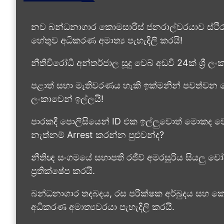
නව බන්ධනාගාර කොමසාරිස් ජනරාල්වරයාව ස්ථි
හේතුව අධිකරණ අමාත්‍ය පැහැදිලි කරයි!
නීතිවිරෝධී අන්තර්ජාල සූදු වෙබ් අඩවි 24ක් ශ්‍රී 
පළාත් සභා මැතිවරණය හැකි ඉක්මනින් පවත්වන ලෙස 
ලංකාවෙන් ඉල්ලයි!
පාරකදී පොලිසියෙන් ID එක ඉල්ලුවොත් මොකද වෙ
නැත්නම් Arrest කරන්න පුළුවන්ද?
නීතිඥ සංගමයේ සභාපති රජීව් අමරසූරිය සියලු චෝ
ප්‍රතික්ෂේප කරයි.
බන්ධනාගාර තදබදය, රස පරීක්ෂක අර්බුදය සහ ක
අධිකරණ අමාත්‍යවරයා පැහැදිලි කරයි.