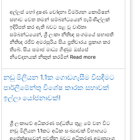
අල්ලස් හෝ දූෂණ චෝදනා විමර්ශන කොමිෂන්
සභාව වෙත තමන් සම්බන්ධයෙන් පැමිණිල්ලක්
ඉදිරිපත් කර ඇති බවට පළ වූ වාර්තා
සම්බන්ධයෙන්, ශ්‍රී ලංකා නීතිඥ සංගමයේ සභාපති
නීතිඥ රජීව් අමරසූරිය සිය ප්‍රතිචාරය ප්‍රකාශ කර
තිබේ. සිය සමාජ මාධ්‍ය ගිණුම ඔස්සේ
නිවේදනයක් නිකුත් කරමින්
Read more
නඩු මිලියන 1.1ක ගොඩගැසීම විසඳීමට
පාර්ලිමේන්තු විශේෂ කාරක සභාවක්
ඉල්ලා යෝජනාවක්!
ශ්‍රී ලංකාවේ අධිකරණ පද්ධතිය තුළ මේ වන විට
නඩු මිලියන 1.1කට අධික සංඛ්‍යාවක් විභාගයට
අපේක්ෂාවෙන් පවතින බවට අධිකරණ අමාත්‍යාංශ