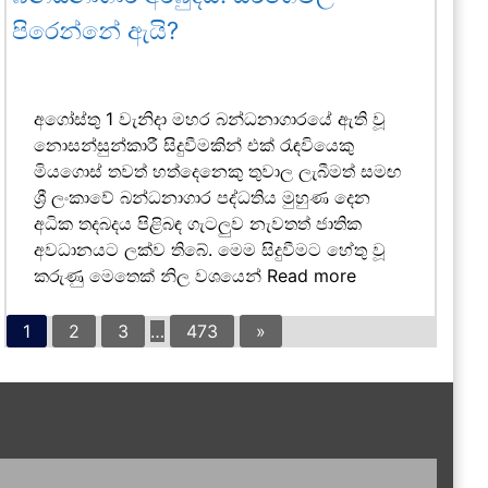
පිරෙන්නේ ඇයි?
අගෝස්තු 1 වැනිදා මහර බන්ධනාගාරයේ ඇති වූ
නොසන්සුන්කාරී සිදුවීමකින් එක් රැඳවියෙකු
මියගොස් තවත් හත්දෙනෙකු තුවාල ලැබීමත් සමඟ
ශ්‍රී ලංකාවේ බන්ධනාගාර පද්ධතිය මුහුණ දෙන
අධික තදබදය පිළිබඳ ගැටලුව නැවතත් ජාතික
අවධානයට ලක්ව තිබේ. මෙම සිදුවීමට හේතු වූ
කරුණු මෙතෙක් නිල වශයෙන්
Read more
1
2
3
…
473
»