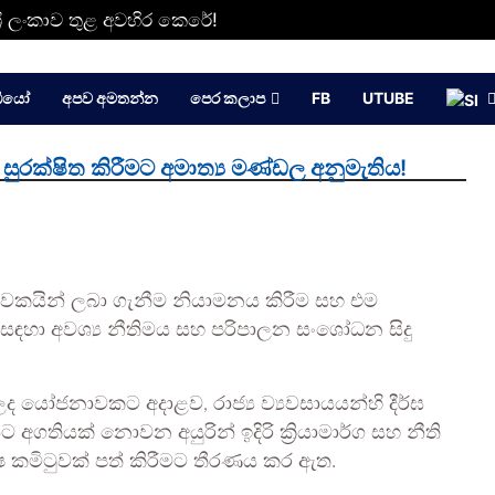
්‍රී ලංකාව තුළ අවහිර කෙරේ!
ඩියෝ
අපව අමතන්න
පෙර කලාප
FB
UTUBE
සුරක්ෂිත කිරීමට අමාත්‍ය මණ්ඩල අනුමැතිය!
සේවකයින් ලබා ගැනීම නියාමනය කිරීම සහ එම
 සඳහා අවශ්‍ය නීතිමය සහ පරිපාලන සංශෝධන සිදු
 ලද යෝජනාවකට අදාළව, රාජ්‍ය ව්‍යවසායයන්හි දීර්ඝ
තියක් නොවන අයුරින් ඉදිරි ක්‍රියාමාර්ග සහ නීති
ේෂ කමිටුවක් පත් කිරීමට තීරණය කර ඇත.