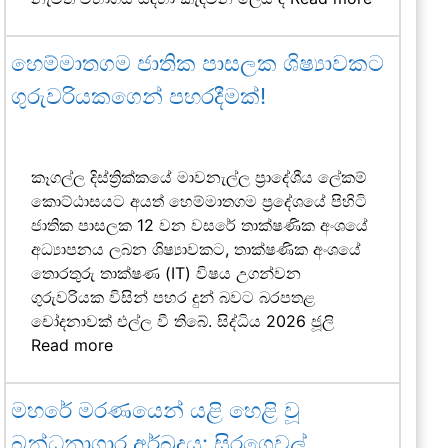
හෙම්මාතගම ජාතික පාසලක ශිෂ්‍යාවකට
ගුරුවරියකගෙන් පහරදීමක්!
කෑගල්ල දිස්ත්‍රික්කයේ මාවනැල්ල ප්‍රාදේශීය ලේකම්
කොට්ඨාසයට අයත් හෙම්මාතගම ප්‍රදේශයේ පිහිටි
ජාතික පාසලක 12 වන වසරේ තාක්ෂණික අංශයේ
අධ්‍යාපනය ලබන ශිෂ්‍යාවකට, තාක්ෂණික අංශයේ
තොරතුරු තාක්ෂණ (IT) විෂය උගන්වන
ගුරුවරියක විසින් පහර දුන් බවට බරපතළ
චෝදනාවක් එල්ල වී තිබේ. සිද්ධිය 2026 ජූලි
Read more
මහරේ මරණයෙන් යළි හෙළි වූ
බන්ධනාගාර අර්බුදය: සිරගෙවල්