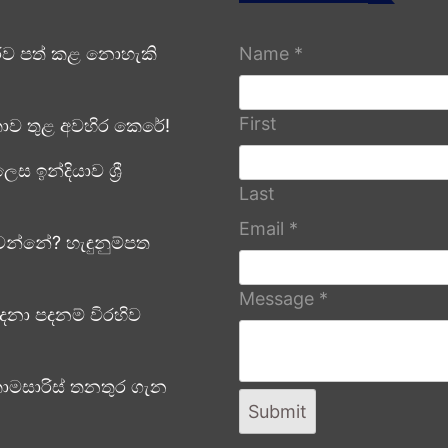
රව පත් කළ නොහැකි
Name
*
First
ලංකාව තුළ අවහිර කෙරේ!
ඉන්දියාව ශ්‍රී
Last
Email
*
න්නේ? හැඳුනුම්පත
Message
*
දනා පදනම් විරහිව
ොමසාරිස් තනතුර ගැන
Submit