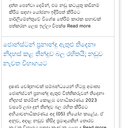
දත්ත පෙන්වා දෙමින්, එම නඩු කටයුතු කඩිනම්
කිරීම සඳහා යෝජනා ඉදිරිපත් කිරීමට
පාර්ලිමේන්තුවේ විශේෂ තේරීම් කාරක සභාවක්
පත්කරන ලෙස ඉල්ලා විපක්ෂ
Read more
ජොන්ස්ටන් ප්‍රනාන්දු ඇතුළු තිදෙනා
නිදහස් කළ තීන්දුව බල රහිතයි; නඩුව
නැවත විභාගයට
දූෂණ චෝදනාවක් සම්බන්ධයෙන් හිටපු අමාත්‍ය
ජොන්ස්ටන් ප්‍රනාන්දු ඇතුළු විත්තිකරුවන් තිදෙනා
නිදහස් කරමින් කොළඹ මහාධිකරණය 2023
වසරේ ලබා දුන් තීන්දුව බල රහිත කිරීමට
අභියාචනාධිකරණය අද (05) නියෝග කළේය. ඒ
අනුව, අදාළ නඩුව කිසිදු ප්‍රමාදයකින් තොරව
නැවත විභාගය සඳහා කැඳවන ලෙස ද
Read more