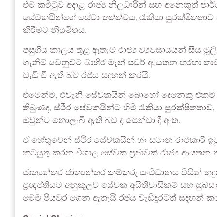
එම කමිටුව අදාළ රාජ්‍ය නිලධාරීන් සහ අනෙකුත් පා
සේවකයින්ගේ සේවා තත්ත්වය, රැකියා සුරක්ෂිතතාව ස
කිරීමට නියමිතය.
පසුගිය කාලය තුළ ඇතැම් රාජ්‍ය ව්‍යවසායයන් සිය ම
ගැනීම වෙනුවට බාහිර මෑන් පවර් ආයතන හරහා තාව
වැඩි වී ඇති බව රජය සඳහන් කරයි.
එමෙන්ම, එවැනි සේවකයින් බොහෝ දෙනෙකු එකම 
තිබුණද, ස්ථිර සේවකයින්ට හිමි රැකියා සුරක්ෂිතතාව, ව
ඔවුන්ට නොලැබී ඇති බව ද පෙන්වා දී ඇත.
ඒ හේතුවෙන් ස්ථිර සේවකයින් හා සමාන රාජකාරි ඉ
කටයුතු කරන විශාල සේවක ප්‍රජාවක් රාජ්‍ය ආයතන තු
ජාත්‍යන්තර ජාත්‍යන්තර කම්කරු සංවිධානය විසින් හ
ප්‍රඥප්තියට අනුකූලව සේවක අයිතිවාසිකම් සහ සුබස
මෙම පියවර ගෙන ඇතැයි රජය වැඩිදුරටත් සඳහන් කර