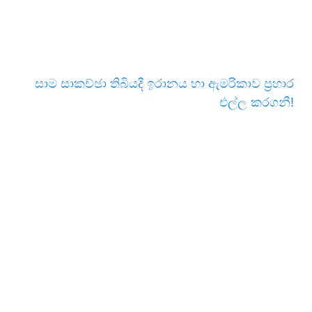
සාම සාකච්ඡා තිබියදී ඉරානය හා ඇමරිකාව ප්‍රහාර
එල්ල කරගනී!