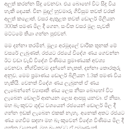
අලුත් කරන්න සිදු වෙනවා. එය බොහෝ විට සිදු විය
හැකි දෙයක්. චීන මුදල් හුවමාරු ගිවිසුම තවත් වරක්
අලුත් කළොත්, වසර ඇතුළත තවත් ඩොලර් මිලියන
300ක් පමණ මිල දී ගෙන, සංචිත වසර මුල පැවති
මට්ටමේ තියා ගන්න පුළුවන්.
මම දන්නා තරමින්, මූල්‍ය අරමුදලේ වාරික තුනක් මේ
වසරේ ලැබුණත්, රජයට රජයේ විදේශ ණය ගෙවන්න
ඊට වඩා වැඩි විදේශ විණිමය ප්‍රමාණයක් අවශ්‍ය
වෙනවා. නිශ්චිතවම දන්නේ නැතත්, දන්නා තොරතුරු
අනුව, මෙම ප්‍රමාණය ඩොලර් බිලියන 1.3ක් පමණ විය
හැකියි. වෙනත් විදේශ ණය ලැබුනත් ඒ ණය
ලැබෙන්නේ ව්‍යාපෘති ණය ලෙස නිසා බොහෝ විට
ලැබෙන ඩොලර් ආනයන ලෙස ආපසු යනවා. ඒ නිසා,
මහ බැංකුවට ශුද්ධ වශයෙන් රජයෙන් ඩොලර් මිල දී
ගන්න ඉඩක් ලැබෙන එකක් නැහැ. අනෙක් අතට රජයට
ණය ගෙවීම සඳහා මහ බැංකුවෙන් විදේශ විණිමය මිල දී
ගන්න වුනොත්, මහ බැංකුවට ඒ ප්‍රමාණයත්