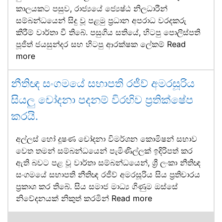
කාලයකට පසුව, රාජ්‍යයේ ජ්‍යෙෂ්ඨ නිලධාරීන්
සම්බන්ධයෙන් සිදු වූ පළමු ප්‍රධාන අපරාධ වරදකරු
කිරීම් වාර්තා වී තිබේ. පසුගිය සතියේ, හිටපු පොලිස්පති
පූජිත් ජයසුන්දර සහ හිටපු ආරක්ෂක ලේකම්
Read
more
නීතිඥ සංගමයේ සභාපති රජීව් අමරසූරිය
සියලු චෝදනා පදනම් විරහිව ප්‍රතික්ෂේප
කරයි.
අල්ලස් හෝ දූෂණ චෝදනා විමර්ශන කොමිෂන් සභාව
වෙත තමන් සම්බන්ධයෙන් පැමිණිල්ලක් ඉදිරිපත් කර
ඇති බවට පළ වූ වාර්තා සම්බන්ධයෙන්, ශ්‍රී ලංකා නීතිඥ
සංගමයේ සභාපති නීතිඥ රජීව් අමරසූරිය සිය ප්‍රතිචාරය
ප්‍රකාශ කර තිබේ. සිය සමාජ මාධ්‍ය ගිණුම ඔස්සේ
නිවේදනයක් නිකුත් කරමින්
Read more