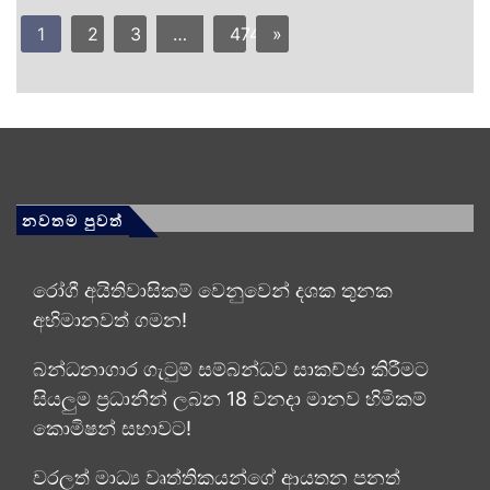
1
2
3
…
474
»
නවතම පුවත්
රෝගී අයිතිවාසිකම් වෙනුවෙන් දශක තුනක
අභිමානවත් ගමන!
බන්ධනාගාර ගැටුම් සම්බන්ධව සාකච්ඡා කිරීමට
සියලුම ප්‍රධානීන් ලබන 18 වනදා මානව හිමිකම්
කොමිෂන් සභාවට!
වරලත් මාධ්‍ය වෘත්තිකයන්ගේ ආයතන පනත්