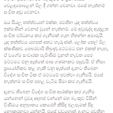
වෙළඳපොළෙන් මිල දී ගන්න වෙනවා. එසේ නැත්නම්
සංචිත අඩු වෙනවා.
ඔය සියලු තත්ත්වයන් එක්ක, පවතින යුද තත්ත්වය
ඉක්මණින් වෙනස් වුනේ නැත්නම්, මේ අවුරුද්ද ඇතුළත
සංචිත වර්ධනය කර ගැනීමක් ගැන හිතන්න අමාරුයි.
යුද තත්ත්වය යහපත් අතට හැරුණත්, ලෝක තෙල් මිල
ක්ෂණිකව පෙබරවාරි තිබුණු මට්ටමට එන එකක් නැහැ.
ඒ වගේම සංචාරක පැමිණීම් වුනත් නැවත පෙර
මට්ටමට එනු ඇත්තේ මාස ගණනකට පසුවයි. ඒ නිසා,
ප්‍රායෝගිකව කළ හැකි වනු ඇත්තේ දැනට තිබෙන
විදේශ සංචිත ටික ඒ මට්ටමේ පවත්වා ගැනීමයි. එසේ
නැත්නම් සංචිත පහළ වැටීම සීමා කර ගැනීමයි.
දැනට තිබෙන විදේශ සංචිත ආරක්ෂා කර ගැනීම
යන්නෙන් වුවද අදහස් වන්නේ මහ බැංකුව විසින්
විණිමය අනුපාතය කෙරෙහි කිසිදු බලපෑමක් සිදු
නොකරනවා යන්නයි. එසේ වුවහොත්, දැනට පවතින