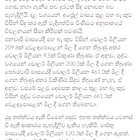
ගොඩ නගා ගැනීම තව දුරටත් සිදු නොවන බව
පැහැදිලියි. දළ වශයෙන්, අප්‍රේල් මාසය තුළ මහ බැංකුව
විසින් සිදු කර ඇති මැදිහත්වීම විණිමය අනුපාතයේ
විචලනයන් සීමා කිරීමක් පමණයි.
ජනවාරි මාසයේදී මහ බැංකුව විසින් ඩොලර් මිලියන
209.8ක් වෙළඳපොළෙන් මිල දී ගෙන තිබුණු අතර
ඩොලර් මිලියන 9.5ක් විකුණා තිබුණා. ඒ අනුව, ශුද්ධ
වශයෙන් ඩොලර් මිලියන 200.3ක් මිල දී ගෙන තිබුණා.
පෙබරවාරි මාසයේදී ඩොලර් මිලියන 461.0ක් මිල දී
ගෙන තිබුණු අතර විකිණීම් සිදුව තිබුණේ නැහැ. ඒ
අනුව, වසරේ පළමු දෙමසක කාලය තුළ මහ බැංකුව
විසින් ශුද්ධ වශයෙන් ඩොලර් මිලියන 661.3ක්
වෙළඳපොළෙන් මිල දී ගෙන තිබෙනවා.
යුද තත්ත්වය ඇති වීමෙන් පසුව ඉහත තත්ත්වය වෙනස්
වී ඇති ආකාරය පැහැදිලිව දැකිය හැකියි. මාර්තු
මාසයේදී ඩොලර් මිලියන 120.3ක් මිල දී ගෙන ඇතත්,