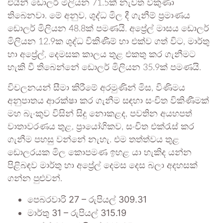
එයින් ඩොලර් මිලියන 71.5ක් නැවත විකුණා
තිබෙනවා. මේ අනුව, ශුද්ධ මිල දී ගැනීම් ප්‍රමාණය
ඩොලර් මිලියන 48.8ක් පමණයි. අප්‍රේල් මාසය ඩොලර්
මිලියන 12.9ක ශුද්ධ විකිණීම් හා එක්ව ගත් විට, මාර්තු
හා අප්‍රේල්, දෙමසක කාලය තුළ එකතු කර ගැනීමට
හැකි වී තිබෙන්නේ ඩොලර් මිලියන 35.9ක් පමණයි.
විචලනයන් සීමා කිරීමේ අරමුණින් මිස, විණිමය
අනුපාතය ආරක්ෂා කර ගැනීම සඳහා සංචිත විකිණීමක්
මහ බැංකුව විසින් සිදු නොකළද, පවතින අයහපත්
වාතාවරණය තුළ, ප්‍රායෝගිකව, සංචිත එක්රැස් කර
ගැනීම පහසු වන්නේ නැහැ. එම තත්ත්වය තුළ
ඩොලරයක මිල කොපමණ ඉහළ යා හැකිද යන්න
පිළිබඳව මාර්තු හා අප්‍රේල් දෙමස දෙස බලා අදහසක්
ගන්න පුළුවන්.
පෙබරවාරි 27 – රුපියල් 309.31
මාර්තු 31 – රුපියල් 315.19