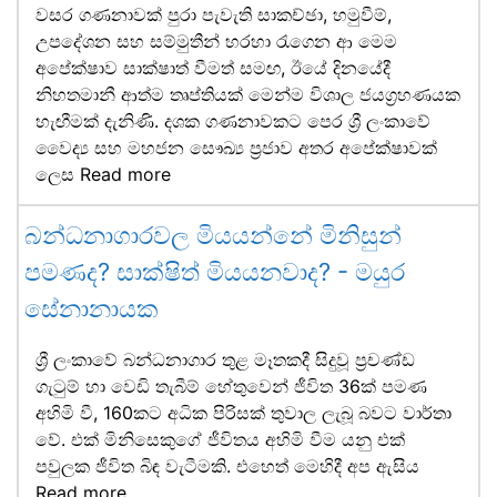
වසර ගණනාවක් පුරා පැවැති සාකච්ඡා, හමුවීම්,
උපදේශන සහ සම්මුතීන් හරහා රැගෙන ආ මෙම
අපේක්ෂාව සාක්ෂාත් වීමත් සමඟ, ඊයේ දිනයේදී
නිහතමානී ආත්ම තෘප්තියක් මෙන්ම විශාල ජයග්‍රහණයක
හැඟීමක් දැනිණි. දශක ගණනාවකට පෙර ශ්‍රී ලංකාවේ
වෛද්‍ය සහ මහජන සෞඛ්‍ය ප්‍රජාව අතර අපේක්ෂාවක්
ලෙස
Read more
බන්ධනාගාරවල මියයන්නේ මිනිසුන්
පමණද? සාක්ෂිත් මියයනවාද? - මයුර
සේනානායක
ශ්‍රී ලංකාවේ බන්ධනාගාර තුළ මෑතකදී සිදුවූ ප්‍රචණ්ඩ
ගැටුම් හා වෙඩි තැබීම් හේතුවෙන් ජීවිත 36ක් පමණ
අහිමි වී, 160කට අධික පිරිසක් තුවාල ලැබූ බවට වාර්තා
වේ. එක් මිනිසෙකුගේ ජීවිතය අහිමි වීම යනු එක්
පවුලක ජීවිත බිඳ වැටීමකි. එහෙත් මෙහිදී අප ඇසිය
Read more