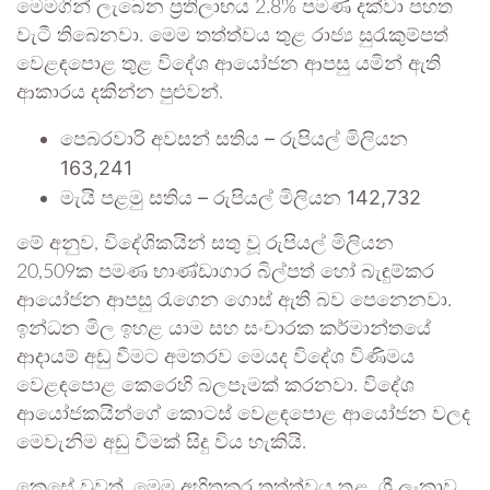
මෙමගින් ලැබෙන ප්‍රතිලාභය 2.8% පමණ දක්වා පහත
වැටී තිබෙනවා. මෙම තත්ත්වය තුළ රාජ්‍ය සුරැකුම්පත්
වෙළඳපොළ තුළ විදේශ ආයෝජන ආපසු යමින් ඇති
ආකාරය දකින්න පුළුවන්.
පෙබරවාරි අවසන් සතිය – රුපියල් මිලියන
163,241
මැයි පළමු සතිය – රුපියල් මිලියන 142,732
මේ අනුව, විදේශිකයින් සතු වූ රුපියල් මිලියන
20,509ක පමණ භාණ්ඩාගාර බිල්පත් හෝ බැඳුම්කර
ආයෝජන ආපසු රැගෙන ගොස් ඇති බව පෙනෙනවා.
ඉන්ධන මිල ඉහළ යාම සහ සංචාරක කර්මාන්තයේ
ආදායම් අඩු වීමට අමතරව මෙයද විදේශ විණිමය
වෙළඳපොළ කෙරෙහි බලපෑමක් කරනවා. විදේශ
ආයෝජකයින්ගේ කොටස් වෙළඳපොළ ආයෝජන වලද
මෙවැනිම අඩු වීමක් සිදු විය හැකියි.
කෙසේ වුවත්, මෙම අහිතකර තත්ත්වය තුළ, ශ්‍රී ලංකාව