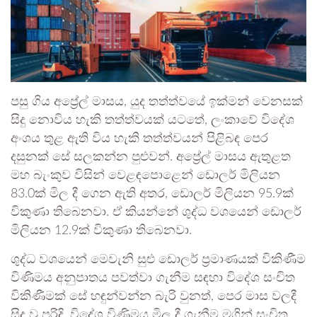
පසු ගිය අප්‍රේල් මාසය, යුද තත්ත්වයේ ඉක්මන් වෙනසක්
සිදු නොවිය හැකි තත්ත්වයක් යටතේ, ලංකාවේ විදේශ
අංශය තුළ ඇති විය හැකි තත්ත්වයන් පිළිබඳ පෙර
දසුනක් සේ සලකන්න පුළුවන්. අප්‍රේල් මාසය ඇතුළත
මහ බැංකුව විසින් වෙළඳපොළෙන් ඩොලර් මිලියන
83.0ක් මිල දී ගෙන ඇති අතර, ඩොලර් මිලියන 95.9ක්
විකුණා තිබෙනවා. ඒ කියන්නේ ශුද්ධ වශයෙන් ඩොලර්
මිලියන 12.9ක් විකුණා තිබෙනවා.
ශුද්ධ වශයෙන් මෙවැනි සුළු ඩොලර් ප්‍රමාණයක් විකිණීම
විණිමය අනුපාතය පවත්වා ගැනීම සඳහා විදේශ සංචිත
විකිණීමක් සේ හඳුන්වන්න බැරි වුනත්, පෙර මාස වලදී
සිදු වූ පරිදි, විදේශ විණිමය මිල දී ගැනීම මගින් සංචිත