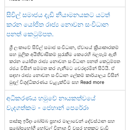
සිවිල් සමාජය දැඩි නියාමනයකට යටත්
කරන යෝජිත රාජ්‍ය නොවන සංවිධාන
පනත් කෙටුම්පත.
ශ්‍රී ලංකාවේ සිවිල් සමාජ සංවිධාන, ඒවායේ ක්‍රියාකාරකම්
සහ මූලික අයිතිවාසිකම් සුරැකීම කෙරෙහි බලපෑම් ඇති
කරන යෝජිත රාජ්‍ය නොවන සංවිධාන පනත් කෙටුම්පත
රජය විසින් සම්මත කර ගැනීමට වෙරදරමින් සිටියි. ඒ
සඳහා රාජ්‍ය නොවන සංවිධාන ලේකම් කාර්යාලය විසින්
මුදල් විශුද්ධිකරණය වැළැක්වීම සහ
Read more
අධිකරණය හමුවේ නායකත්වයේ
වැදගත්කම - ජෙහාන් පෙරේරා
පාස්කු ඉරිදා බෝම්බ ප්‍රහාර මාලාවෙන් දේවස්ථාන සහ
සුඛෝපභෝගී හෝටල් විනාශ වී වසර හතකට වැඩි