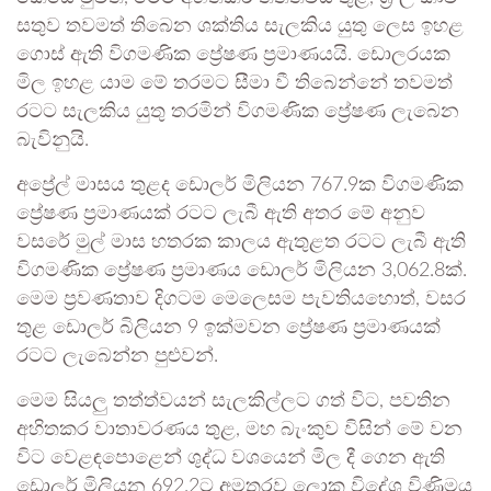
සතුව තවමත් තිබෙන ශක්තිය සැලකිය යුතු ලෙස ඉහළ
ගොස් ඇති විගමණික ප්‍රේෂණ ප්‍රමාණයයි. ඩොලරයක
මිල ඉහළ යාම මේ තරමට සීමා වී තිබෙන්නේ තවමත්
රටට සැලකිය යුතු තරමින් විගමණික ප්‍රේෂණ ලැබෙන
බැවිනුයි.
අප්‍රේල් මාසය තුළද ඩොලර් මිලියන 767.9ක විගමණික
ප්‍රේෂණ ප්‍රමාණයක් රටට ලැබී ඇති අතර මේ අනුව
වසරේ මුල් මාස හතරක කාලය ඇතුළත රටට ලැබී ඇති
විගමණික ප්‍රේෂණ ප්‍රමාණය ඩොලර් මිලියන 3,062.8ක්.
මෙම ප්‍රවණතාව දිගටම මෙලෙසම පැවතියහොත්, වසර
තුළ ඩොලර් බිලියන 9 ඉක්මවන ප්‍රේෂණ ප්‍රමාණයක්
රටට ලැබෙන්න පුළුවන්.
මෙම සියලු තත්ත්වයන් සැලකිල්ලට ගත් විට, පවතින
අහිතකර වාතාවරණය තුළ, මහ බැංකුව විසින් මේ වන
විට වෙළඳපොළෙන් ශුද්ධ වශයෙන් මිල දී ගෙන ඇති
ඩොලර් මිලියන 692.2ට අමතරව ලොකු විදේශ විණිමය