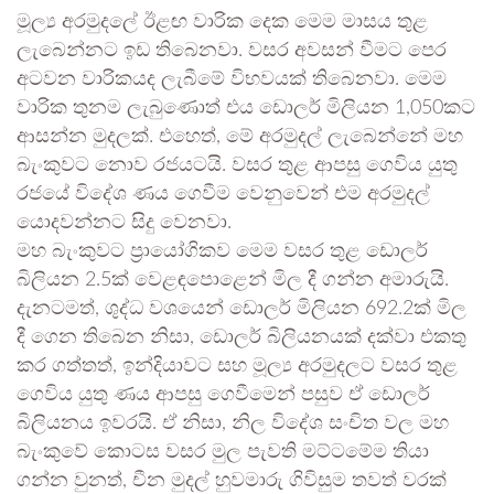
මූල්‍ය අරමුදලේ ඊළඟ වාරික දෙක මෙම මාසය තුළ
ලැබෙන්නට ඉඩ තිබෙනවා. වසර අවසන් වීමට පෙර
අටවන වාරිකයද ලැබීමේ විභවයක් තිබෙනවා. මෙම
වාරික තුනම ලැබුණොත් එය ඩොලර් මිලියන 1,050කට
ආසන්න මුදලක්. එහෙත්, මේ අරමුදල් ලැබෙන්නේ මහ
බැංකුවට නොව රජයටයි. වසර තුළ ආපසු ගෙවිය යුතු
රජයේ විදේශ ණය ගෙවීම වෙනුවෙන් එම අරමුදල්
යොදවන්නට සිදු වෙනවා.
මහ බැංකුවට ප්‍රායෝගිකව මෙම වසර තුළ ඩොලර්
බිලියන 2.5ක් වෙළඳපොළෙන් මිල දී ගන්න අමාරුයි.
දැනටමත්, ශුද්ධ වශයෙන් ඩොලර් මිලියන 692.2ක් මිල
දී ගෙන තිබෙන නිසා, ඩොලර් බිලියනයක් දක්වා එකතු
කර ගත්තත්, ඉන්දියාවට සහ මූල්‍ය අරමුදලට වසර තුළ
ගෙවිය යුතු ණය ආපසු ගෙවීමෙන් පසුව ඒ ඩොලර්
බිලියනය ඉවරයි. ඒ නිසා, නිල විදේශ සංචිත වල මහ
බැංකුවේ කොටස වසර මුල පැවති මට්ටමේම තියා
ගන්න වුනත්, චීන මුදල් හුවමාරු ගිවිසුම තවත් වරක්