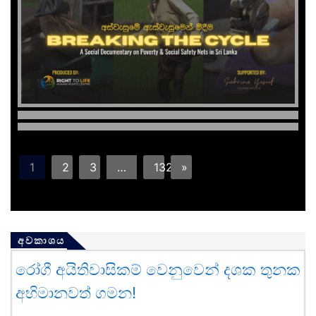
1
2
3
…
132
»
අවකාශය
රෝගී අයිතිවාසිකම් වෙනුවෙන් දශක තුනක
අභිමානවත් ගමන!