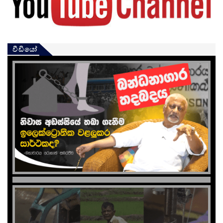
වීඩියෝ