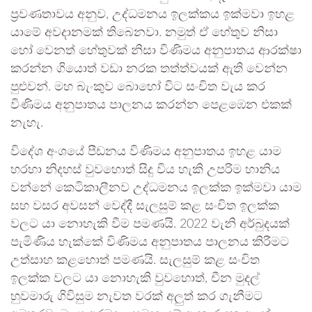
ප්‍රවණතාවය අනුව, උද්ධමනය ඉලක්කය ඉක්මවා ඉහළ
යාමේ අවදානමක් තිබෙනවා. නමුත් ඒ හේතුව නිසා
හෝ වෙනත් හේතුවක් නිසා විණිමය අනුපාතය ආරක්ෂා
කරන්න ගියොත් වඩා නරක තත්ත්වයක් ඇති වෙන්න
පුළුවන්. මහ බැංකුව බොහෝ විට සංචිත වැය කර
විණිමය අනුපාතය පාලනය කරන්න පෙළඹෙන එකක්
නැහැ.
විදේශ අංශයේ පීඩනය විණිමය අනුපාතය ඉහළ යාම
හරහා නිදහස් වුවහොත් සිදු විය හැකි උපරිම හානිය
වන්නේ කෙටිකාලීනව උද්ධමනය ඉලක්ක ඉක්මවා යාම
සහ වසර අවසන් වෙද්දී සැලසුම් කළ සංචිත ඉලක්ක
වලට යා නොහැකි වීම පමණයි. 2022 වැනි අර්බුදයක්
පැමිණිය හැක්කේ විණිමය අනුපාතය පාලනය කිරීමට
උත්සාහ කළහොත් පමණයි. සැලසුම් කළ සංචිත
ඉලක්ක වලට යා නොහැකි වුවහොත්, චීන මුදල්
හුවමාරු ගිවිසුම නැවත වරක් අලුත් කර ගැනීමට