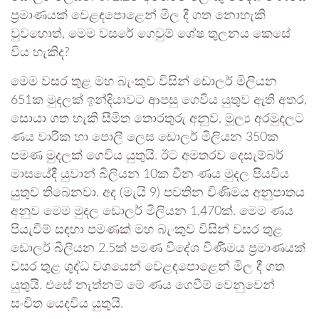
ප්‍රමාණයක් වෙළඳපොළෙන් මිල දී ගත නොහැකි
වුවහොත්, මෙම වස‍රේ ගෙවුම් ශේෂ තුලනය කෙසේ
විය හැකිද?
මෙම වසර තුළ මහ බැංකුව විසින් ඩොලර් මිලියන
651ක මුදලක් ඉන්දියාවට ආපසු ගෙවිය යුතුව ඇති අතර,
සොයා ගත හැකි සීමිත තොරතුරු අනුව, මූල්‍ය අරමුදලට
ණය වාරික හා පොලී ලෙස ඩොලර් මිලියන 350ක
පමණ මුදලක් ගෙවිය යුතුයි. ඊට අමතරව දෙසැම්බර්
මාසයේදී යුවාන් බිලියන 10ක චීන ණය මුදල පියවිය
යුතුව තිබෙනවා. අද (මැයි 9) පවතින විණිමය අනුපාතය
අනුව මෙම මුදල ඩොලර් මිලියන 1,470ක්. මෙම ණය
පියැවීම් සඳහා පමණක් මහ බැංකුව විසින් වසර තුළ
ඩොලර් බිලියන 2.5ක් පමණ විදේශ විණිමය ප්‍රමාණයක්
වසර තුළ ශුද්ධ වශයෙන් වෙළඳපොළෙන් මිල දී ගත
යුතුයි. එසේ නැත්නම් මේ ණය ගෙවීම් වෙනුවෙන්
සංචිත යෙදවිය යුතුයි.