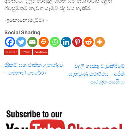
අමතරව, මූල්‍ය අරමුදල සමඟ යම් ආකාරයක අලුත්
ගිවිසුමකට නැවත යෑමට සිදු විය හැකියි.
-ඉකොනොමැට්ටා –
Social Sharing
අවකාශය
නවතම
විශේෂාංග
ක්‍රිකට් සහ ජාතික උනන්දුව
විදුලි ගාස්තු වැඩිකිරීමේ
– ජෙහාන් පෙරේරා
සැඟවුණු යථාර්ථය – අජිත්
පැරකුම් ජයසිංහ