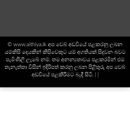
© www.aithiya.lk අප වෙබ් අඩවියේ පළකරනු ලබන
යම්කිසි දෙයකින් කිසිවෙකුට යම් අගතියක් සිදුවන බවට
පැමිණිලි ලැබේ නම්. තම අනන්‍යතාවය පළකරමින් එම
තැනැත්තා විසින් ඉදිරිපත් කරනු ලබන පිළිතුරු අප වෙබ්
අඩවියේ පළකිරීමට බැදී සිටී. | |