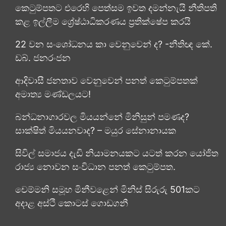
කෙටුම්පතට එරෙහි පෙත්සම ඉවත දමන්නැයි නීතිපති
කළ ඉල්ලීම ශ්‍රේෂ්ඨාධිකරණය ප්‍රතික්ෂේප කරයි
22 වන සංශෝධනය කා වෙනුවෙන් ද? -නීතිඥ කේ.
ඩබ්. ජනරංජන
ආදිවාසී ජනතාව වෙනුවෙන් පනත් කෙටුම්පතක්
අමාත්‍ය මණ්ඩලයට!
බන්ධනාගාරවල මියයන්නේ මිනිසුන් පමණද?
සාක්ෂිත් මියයනවාද? – මයුර සේනානායක
සිවිල් සමාජය දැඩි නියාමනයකට යටත් කරන යෝජිත
රාජ්‍ය නොවන සංවිධාන පනත් කෙටුම්පත.
චෙම්මනි සමූහ මිනීවළෙන් මිනිස් සිරුරු 501කට
අදාළ අස්ථි කොටස් ගොඩගනී