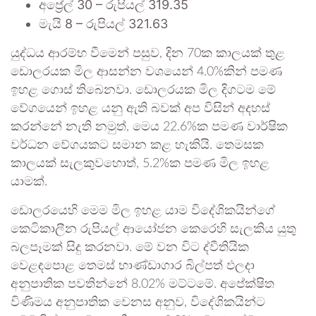
අප්‍රේල් 30 – රුපියල් 319.35
මැයි 8 – රුපියල් 321.63
යුද්ධය ආරම්භ වීමෙන් පසුව, දින 70ක කාලයක් තුළ
ඩොලරයක මිල ආසන්න වශයෙන් 4.0%කින් පමණ
ඉහළ ගොස් තිබෙනවා. ඩොලරයක මිල දිගටම මේ
වේගයෙන් ඉහළ යනු ඇති බවක් අප විසින් අදහස්
කරන්නේ නැති නමුත්, මෙය 22.6%ක පමණ වාර්ෂික
වර්ධන වේගයකට සමාන කළ හැකියි. තෙමසක
කාලයක් සැලකුවහොත්, 5.2%ක පමණ මිල ඉහළ
යාමක්.
ඩොලරයෙහි මෙම මිල ඉහළ යාම විදේශිකයින්ගේ
කෙටිකාලීන රුපියල් ආයෝජන කෙරෙහි සැලකිය යුතු
බලපෑමක් සිදු කරනවා. මේ වන විට ද්වීතියික
වෙළඳපොළ තෙමස් භාණ්ඩාගාර බිල්පත් ඵලදා
අනුපාතික පවතින්නේ 8.02% මට්ටමේ. අපේක්ෂිත
විණිමය අනුපාතික වෙනස අනුව, විදේශිකයින්ට