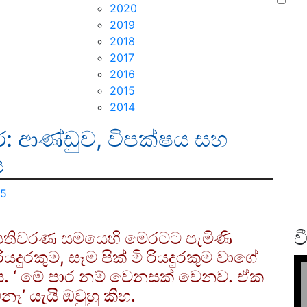
2020
2019
2018
2017
2016
2015
2014
ර: ආණ්ඩුව, විපක්ෂය සහ
ය
25
ව
ිපතිවරණ සමයෙහි මෙරටට පැමිණි
ියදුරකුම, සෑම පික් මී රියදුරකුම වාගේ
 ‘ මේ පාර නම් වෙනසක් වෙනව. ඒක
ෑ’ යැයි ඔවුහු කීහ.