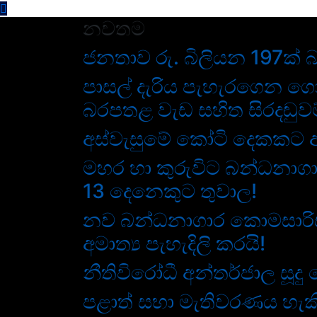
Skip
නවතම
to
content
ජනතාව රු. බිලියන 197ක් බ
පාසල් දැරිය පැහැරගෙන 
බරපතළ වැඩ සහිත සිරදඬුවම
අස්වැසුමේ කෝටි දෙකකට ආ
මහර හා කුරුවිට බන්ධනාගා
13 දෙනෙකුට තුවාල!
නව බන්ධනාගාර කොමසාරිස
අමාත්‍ය පැහැදිලි කරයි!
නීතිවිරෝධී අන්තර්ජාල සූදු 
පළාත් සභා මැතිවරණය හැකි 