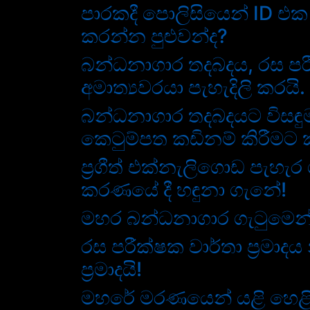
පාරකදී පොලිසියෙන් ID එක
කරන්න පුළුවන්ද?
බන්ධනාගාර තදබදය, රස පර
අමාත්‍යවරයා පැහැදිලි කරයි.
බන්ධනාගාර තදබදයට විසඳු
කෙටුම්පත කඩිනම් කිරීමට 
ප්‍රගීත් එක්නැලිගොඩ පැහැර
ක­ර­ණ­යේ දී හඳුනා ගැනේ!
මහර බන්ධනාගාර ගැටුමෙන් ස
රස පරීක්ෂක වාර්තා ප්‍රමා
ප්‍රමාදයි!
මහරේ මරණයෙන් යළි හෙළි ව