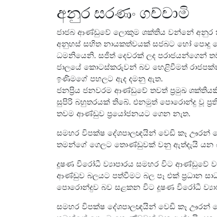
අනුර සරණං ගච්චාමි
ජාජබ ආණ්ඩුවේ ලොකුම ශක්තිය වන්නේ අනුර 
අනුහස් සහිත නායකත්වයක් සජබට හෝ පොදු පෙර
ධමනියෙනි. සජිත් දෙවරක් ලද පරාජයන්ගෙන් තවම 
ජාලයේ කොටස්කරුවන් බව හෙළිවීමත් රාජපක්ෂ
ඉණිමගේ පහලට ඇද දමනු ඇත.
ජනප්‍රිය ජනවරම ආණ්ඩුවේ තවත් ප්‍රමුඛ ශක්තිය
සුපිරි බහුතරයක් තිබේ. එනමුත් පොරොන්දු වූ ප්‍ර
තවම ආණ්ඩුව ප්‍රයෝජනයට ගෙන නැත.
සමහර විපක්ෂ දේශපාලඥයින් වෙඩි කෑ ඌරන් මෙ
තමන්ගේ ගෙලට තොණ්ඩුවක් වනු ඇත්දැයි යන බ
දූෂණ විරෝධී ව්‍යාපාරය සමහර විට ආණ්ඩුව
ආණ්ඩුව බලයට පත්වීමට බල පෑ එක් ප්‍රධාන සා
පොරොන්දුව බව සළකන විට දූෂණ විරෝධී ව්‍
සමහර විපක්ෂ දේශපාලඥයින් වෙඩි කෑ ඌරන් මෙ