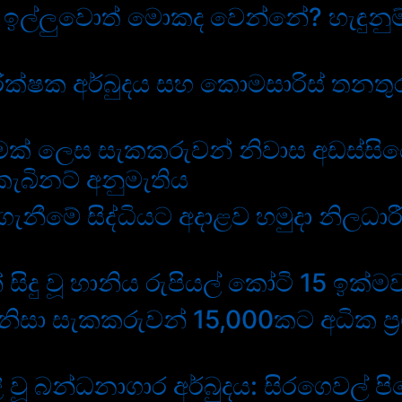
 ඉල්ලුවොත් මොකද වෙන්නේ? හැඳුනුම
ීක්ෂක අර්බුදය සහ කොමසාරිස් තනත
මක් ලෙස සැකකරුවන් නිවාස අඩස්සිය
කැබිනට් අනුමැතිය
 ගැනීමේ සිද්ධියට අදාළව හමුදා නිලධාරී
ිදු වූ හානිය රුපියල් කෝටි 15 ඉක්මව
දය නිසා සැකකරුවන් 15,000කට අධික 
ූ බන්ධනාගාර අර්බුදය: සිරගෙවල් ප