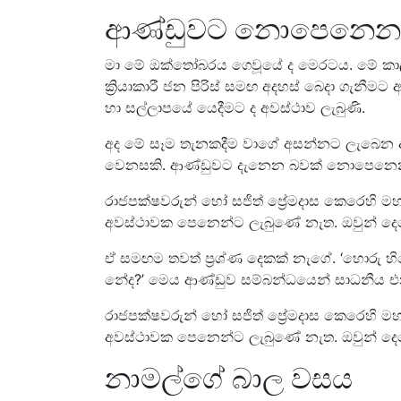
ආණ්ඩුවට නොපෙනෙන 
මා මේ ඔක්තෝබරය ගෙවූයේ ද මෙරටය. මේ ක
ක්‍රියාකාරී ජන පිරිස් සමඟ අදහස් බෙදා ගැනීමට අ
හා සල්ලාපයේ යෙදීමට ද අවස්ථාව ලැබුණි.
අද මේ සෑම තැනකදීම වාගේ අසන්නට ලැබෙන අ
වෙනසකි. ආණ්ඩුවට දැනෙන බවක් නොපෙනෙ
රාජපක්ෂවරුන් හෝ සජිත් ප්‍රේමදාස කෙරෙහි මහජ
අවස්ථාවක පෙනෙන්ට ලැබුණේ නැත. ඔවුන් දෙද
ඒ සමඟම තවත් ප්‍රශ්ණ දෙකක් නැගේ. ‘හොරු හි
නේද?’ මෙය ආණ්ඩුව සම්බන්ධයෙන් සාධනීය එනමු
රාජපක්ෂවරුන් හෝ සජිත් ප්‍රේමදාස කෙරෙහි මහජ
අවස්ථාවක පෙනෙන්ට ලැබුණේ නැත. ඔවුන් දෙද
නාමල්ගේ බාල වසය