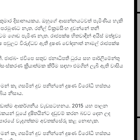
කුමාර දිසානායකය. ඔහුගේ ආසන්නයටවත් පැමිණිය හැකි
මුණට නැත. රනිල් වික්‍රමසිංහ දුවන්නේ තනි
ගොඩ පැමිණ නැත. රාජපක්ෂ හිතවාදීන් අයිස් මත්ද්‍රව්‍ය
 පවුලට විරුද්ධව ඇති දූෂණ චෝදනාත් නාමල් රාජපක්ෂ
කි. ජාජබ- ජවිපෙ සතුව ජනාධිපති ධුරය සහ පාර්ලිමේන්තු
තිසංස්කරණ ක්‍රියාත්මක කිරීම සඳහා එමගින් ලැබී ඇති වාසිය
න් කැ ගසමින් දුව පනින්නේ දූෂණ විරෝධී හස්තය
ිය නිසාය.
ේ වඩාත්ම ආකර්ශනීය වැඩසටහනය. 2015 යහ පාලන
ධකයන් වූයේ දූෂිතයින්ට දඩුවම් කරන බවට දෙන ලද
යාපාරයේ වැදගත්කම අවතක්සේරු කළ නොහැක.
න් කැ ගසමින් දුව පනින්නේ දූෂණ විරෝධී හස්තය