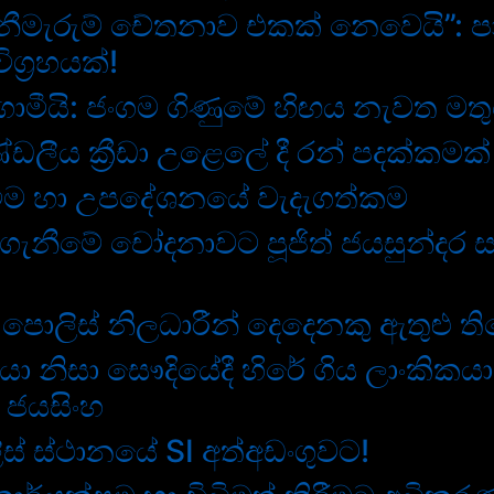
ීමැරුම් චේතනාව එකක් නෙවෙයි”: පා
ග්‍රහයක්!
ගාමීයි: ජංගම ගිණුමේ හිඟය නැවත මතු
ඩලීය ක්‍රීඩා උළෙලේ දී රන් පදක්කමක් 
ක්වීම හා උපදේශනයේ වැදැගත්කම
ොගැනීමේ චෝදනාවට පූජිත් ජයසුන්දර ස
 පොලිස් නිලධාරීන් දෙදෙනකු ඇතුළු ති
යා නිසා සෞදියේදී හිරේ ගිය ලාංකිකය
් ජයසිංහ
ලිස් ස්ථානයේ SI අත්අඩංගුවට!