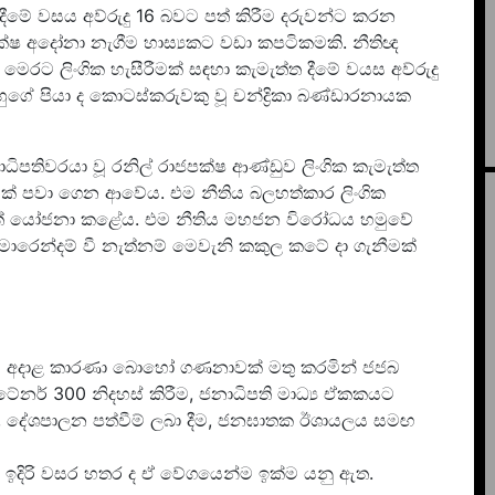
 දීමේ වසය අව්රුදු 16 බවට පත් කිරීම දරුවන්ට කරන
ක්ෂ අදෝනා නැගීම හාස්‍යකට වඩා කපටිකමකි. නීතිඥ
ෙරට ලිංගික හැසීරීමක් සඳහා කැමැත්ත දීමේ වයස අව්රුදු
හුගේ පියා ද කොටස්කරුවකු වූ චන්ද්‍රිකා බණ්ඩාරනායක
ාධිපතිවරයා වූ රනිල් රාජපක්ෂ ආණ්ඩුව ලිංගික කැමැත්ත
ධනයක් පවා ගෙන ආවේය. එම නීතිය බලහත්කාර ලිංගික
මටත් යෝජනා කළේය. එම නීතිය මහජන විරෝධය හමුවේ
්මොරෙන්දම් වී නැත්නම් මෙවැනි කකුල කටේ දා ගැනීමක්
ියට අදාළ කාරණා බොහෝ ගණනාවක් මතු කරමින් ජජබ
ටේනර් 300 නිදහස් කිරීම, ජනාධිපති මාධ්‍ය ඒකකයට
ීම, දේශපාලන පත්වීම් ලබා දීම, ජනඝාතක ඊශායලය සමඟ
ඉදිරි වසර හතර ද ඒ වේගයෙන්ම ඉක්ම යනු ඇත.