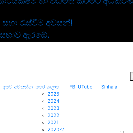
 කාර්යක්ෂම හා විධිමත් කිරීමට අධි
සභා රැස්වීම අවසන්!
 සභාව ඇරඹේ.
අපව අමතන්න
පෙර කලාප
FB
UTube
Sinhala
2025
2024
2023
2022
2021
2020-2