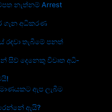
්පත නැත්නම් Arrest
ුර ගැන අධිකරණ
ේ රඳවා තැබීමේ පනත්
න් සිව් දෙනෙකු විවෘත අධි­
යි!
ප්‍රමාණයකට ඇප ලැබීම
ිරෙන්නේ ඇයි?