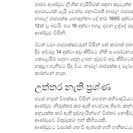
ජාජබ ආණ්ඩුව ලිංගික හැසිරීමක් සඳහා කැමැත්ත
අපරාධයක් යැයි වෙන්ඩ ජනාධිපති නාමල් රාජප
නාමල් රාජපක්ෂ නොදන්නා දේ නම් 1995 දක්වා ම
12ක් වූ බවයි. එය 16 දක්වා ඉහළ දමන ලද්දේ ඔ
ආණ්ඩුව විසිනි.
ඊටත් වඩා රාජපක්ෂවරුන් විසින් පත් කරගත් ජන
දීම අව්රුදු 14 දක්වා අඩු කිරීමට නීති සංසෝ
කෙළෙසීම් සදහා දෙනු ලබන දඩුවම් අඩු කිරී
හකුළා ගැනීමට සිදු විය. නාමල් රාජපක්ෂ ද ඔල
කරන්නේ නැත.
උත්තර නැති ප්‍රශ්ණ
එසේ නමුත් විපක්ෂය විසින් මහජන අභිවෘද්ධ
ආණ්ඩුව නිරුත්තර කර ඇති අවස්ථාද තිබේ. කන්
අනුයුක්ත කර ඇති පුද්ගලයින්ගේ විස්තර නොද
ආණ්ඩුවේ මිතුරුකම ඉන් කිහිපයකි.
ආණ්ඩුවට වසරක් ගත වී ඇත්තේ හනි හනිකටය. 