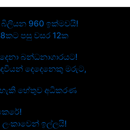
. බිලියන 960 ඉක්මවයි!
18කට පසු වසර 12ක
ෙදෙනා බන්ධනාගාරයට!
ඳවියන් දෙදෙනෙකු මරුට,
ොහැකි හේතුව අධිකරණ
 කෙරේ!
ී ලංකාවෙන් ඉල්ලයි!