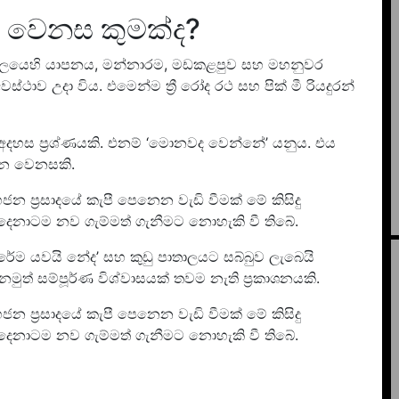
වෙනස කුමක්ද?
ාලයෙහි යාපනය, මන්නාරම, මඩකළපුව සහ මහනුවර
වස්ථාව උදා විය. එමෙන්ම ත්‍රී රෝද රථ සහ පික් මී රියදුරන්
දහස ප්‍රශ්ණයකි. එනම් ‘මොනවද වෙන්නේ’ යනුය. එය
න වෙනසකි.
න ප්‍රසාදයේ කැපී පෙනෙන වැඩි වීමක් මේ කිසිදු
ෙනාටම නව ගැම්මත් ගැනීමට නොහැකි වී තිබේ.
රේම යවයි නේද’ සහ කුඩු පාතාලයට සබ්බුව ලැබෙයි
ත් සම්පූර්ණ විශ්වාසයක් තවම නැති ප්‍රකාශනයකි.
න ප්‍රසාදයේ කැපී පෙනෙන වැඩි වීමක් මේ කිසිදු
ෙනාටම නව ගැම්මත් ගැනීමට නොහැකි වී තිබේ.