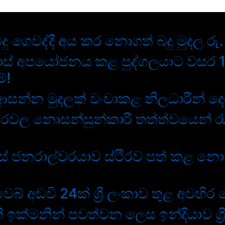
දු ගෙවද්දී අය කර නොගත් බදු මුදල රු
ගොස් අපයෝජනය කළ පුද්ගලයාට වසර 
්!
සන්න මුදලක් වංචාකළ නිලධාරීන් ද
රවල නොසන්සුන්කාරී තත්ත්වයෙන් රැ
් ජනරාල්වරයාව ස්ථිරව පත් කළ න
වෙබ් අඩවි 24ක් ශ්‍රී ලංකාව තුළ අවහිර
ඉක්මනින් පවත්වන ලෙස ඉන්දියාව ශ්‍ර