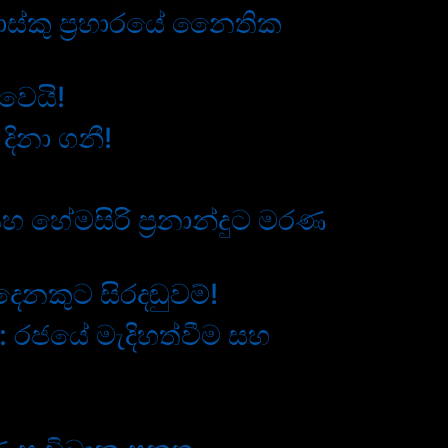
ස්කු ප්‍රහාරයේ නෛතික
වෙයි!
දිනා ගනී!
හ හේමසිරි ප්‍රනාන්දුට මරණ
දෙනකුට සිරදඬුවම්!
ා: රජයේ මැදිහත්වීම සහ