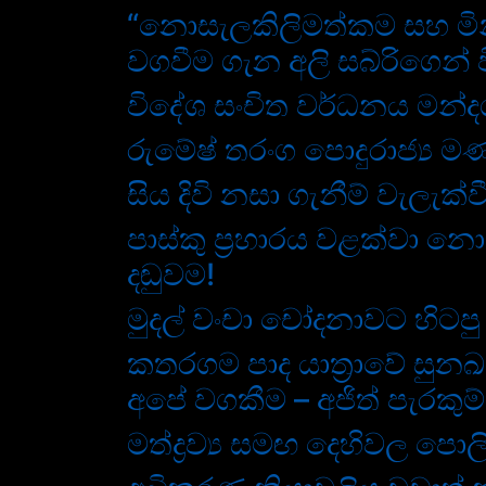
“නොසැලකිලිමත්කම සහ මින
වගවීම ගැන අලි සබ්රිගෙන් වි
විදේශ සංචිත වර්ධනය මන්ද
රුමේෂ් තරංග පොදුරාජ්‍ය මණ්
සිය දිවි නසා ගැනීම් වැලැ
පාස්කු ප්‍රහාරය වළක්වා න
දඬුවම!
මුදල් වංචා චෝදනාවට හිටපු
කතරගම පාද යාත්‍රාවේ සුනඛ
අපේ වගකීම – අජිත් පැරකුම
මත්ද්‍රව්‍ය සමඟ දෙහිවල පො