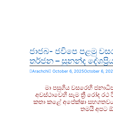
ජාජබ- ජවිපෙ පළමු වස
තර්ජන – සුනන්ද දේශප්‍රි
Arachchi
October 6, 2025
October 6, 20
මා පසුගිය වසරෙහි ජනාධ
අවස්ථාවෙහි සෑම ත්‍රී රෝද රථ ර
කතා කළේ අපේක්ෂා සහගතවය.
තමයි අපට ඕන