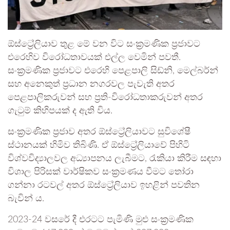
ඕස්ට්‍රේලියාව තුළ මේ වන විට සංක්‍රමණික ප්‍රජාවට
එරෙහිව විරෝධතාවයක් එල්ල වෙමින් පවතී.
සංක්‍රමණික ප්‍රජාවට එරෙහි පෙළපාලි සිඩ්නි, මෙල්බර්න්
සහ අනෙකුත් ප්‍රධාන නගරවල පැවැති අතර
පෙළපාලිකරුවන් සහ ප්‍රති-විරෝධතාකරුවන් අතර
ගැටුම් කිහිපයක් ද ඇති විය.
සංක්‍රමණික ප්‍රජාව අතර ඕස්ට්‍රේලියාවට සුවිශේෂී
ස්ථානයක් හිමිව තිබිණි. ඒ ඕස්ට්‍රේලියාවේ පිහිටි
විශ්වවිද්‍යාලවල අධ්‍යාපනය ලැබීමට, රැකියා කිරීම සඳහා
විශාල පිරිසක් වාර්ෂිකව සංක්‍රමණය වීමට තෝරා
ගන්නා රටවල් අතර ඕස්ට්‍රේලියාව ඉහළින් පවතින
බැවින් ය.
2023-24 වසරේ දී එරටට පැමිණි මුළු සංක්‍රමණික