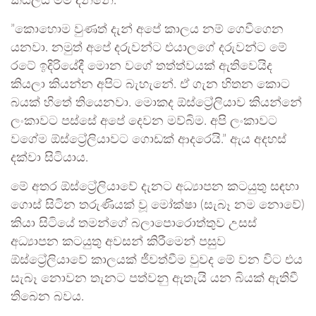
කියලයි මම දන්නේ.”
”කොහොම වුණත් දැන් අපේ කාලය නම් ගෙවීගෙන
යනවා. නමුත් අපේ දරුවන්ට එයාලගේ දරුවන්ට මේ
රටේ ඉදිරියේදී මොන වගේ තත්ත්වයක් ඇතිවෙයිද
කියලා කියන්න අපිට බැහැනේ. ඒ ගැන හිතන කොට
බයක් හිතේ තියෙනවා. මොකද ඕස්ට්‍රේලියාව කියන්නේ
ලංකාවට පස්සේ අපේ දෙවන මව්බිම. අපි ලංකාවට
වගේම ඕස්ට්‍රේලියාවට ගොඩක් ආදරෙයි.” ඇය අදහස්
දක්වා සිටියාය.
මේ අතර ඕස්ට්‍රේලියාවේ දැනට අධ්‍යාපන කටයුතු සඳහා
ගොස් සිටින තරුණියක් වූ මෝක්ෂා (සැබෑ නම නොවේ)
කියා සිටියේ තමන්ගේ බලාපොරොත්තුව උසස්
අධ්‍යාපන කටයුතු අවසන් කිරීමෙන් පසුව
ඕස්ට්‍රේලියාවේ කාලයක් ජීවත්වීම වුවද මේ වන විට එය
සැබෑ නොවන තැනට පත්වනු ඇතැයි යන බියක් ඇතිවී
තිබෙන බවය.