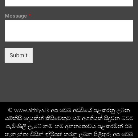
Message
*
Submit
© www.aithiya.lk අප වෙබ් අඩවියේ පළකරනු ලබන
යම්කිසි දෙයකින් කිසිවෙකුට යම් අගතියක් සිදුවන බවට
පැමිණිලි ලැබේ නම්. තම අනන්‍යතාවය පළකරමින් එම
තැනැත්තා විසින් ඉදිරිපත් කරනු ලබන පිළිතුරු අප වෙබ්