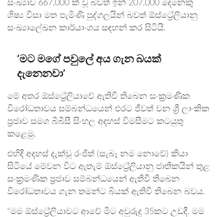
සංඛ්‍යාව 667,000 ක් වූ බවත් ඉන් 207,000 දෙනෙකු
ශිෂ්‍ය වීසා මත පැමිණි පුද්ගලයින් බවත් ඕස්ට්‍රේලියානු
සංඛ්‍යාලේඛන කාර්යාංශය සඳහන් කර සිටියි.
‘මට මගේ පවුලේ අය ගැන බයක්
දැනෙනවා’
මේ අතර ඕස්ට්‍රේලියාවේ ඇතිවී තිබෙන සංක්‍රමණික
විරෝධතාවය සම්බන්ධයෙන් එරට ජීවත් වන ශ්‍රී ලාංකික
ප්‍රජාව සමග බීබීසී සිංහල අදහස් විමසීමට කටයුතු
කළෙමු.
එහිදී අදහස් දැක්වූ රංජිත් (සැබෑ නම නොවේ) කියා
සිටියේ මේවන විට ඇතැම් ඕස්ට්‍රේලියානු ජාතිකයින් තුළ
සංක්‍රමණික ප්‍රජාව සම්බන්ධයෙන් ඇතිවී තිබෙන
විරෝධතාවය ගැන තමන්ට බියක් ඇතිවී තිබෙන බවය.
“මම ඕස්ට්‍රේලියාවට ආවේ මීට අවුරුදු 35කට උඩදී. මම