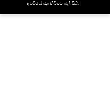
අඩවියේ පළකිරීමට බැදී සිටී. | |