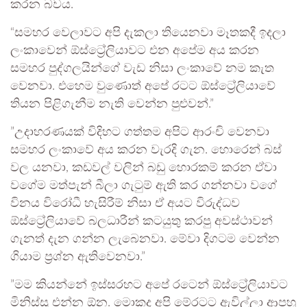
කරන බවය.
“සමහර වෙලාවට අපි දැකලා තියෙනවා මෑතකදී ඉදලා
ලංකාවෙන් ඕස්ට්‍රේලියාවට එන අපේම අය කරන
සමහර පුද්ගලයින්ගේ වැඩ නිසා ලංකාවේ නම කැත
වෙනවා. එහෙම වුණොත් අපේ රටට ඕස්ට්‍රේලියාවේ
තියන පිළිගැනීම නැති වෙන්න පුළුවන්.”
”උදාහරණයක් විදිහට ගත්තම අපිට ආරංචි වෙනවා
සමහර ලංකාවේ අය කරන වැරදි ගැන. හොරෙන් බස්
වල යනවා, කඩවල් වලින් බඩු හොරකම් කරන ඒවා
වගේම මත්පැන් බීලා ගැටුම් ඇති කර ගන්නවා වගේ
විනය විරෝධී හැසිරීම් නිසා ඒ අයට විරුද්ධව
ඕස්ට්‍රේලියාවේ බලධාරීන් කටයුතු කරපු අවස්ථාවන්
ගැනත් දැන ගන්න ලැබෙනවා. මේවා දිගටම වෙන්න
ගියාම ප්‍රශ්න ඇතිවෙනවා.”
”මම කියන්නේ ඉස්සරහට අපේ රටෙන් ඕස්ට්‍රේලියාවට
මිනිස්සු එන්න ඕන. මොකද අපි මේරටට ඇවිල්ලා ආපහු