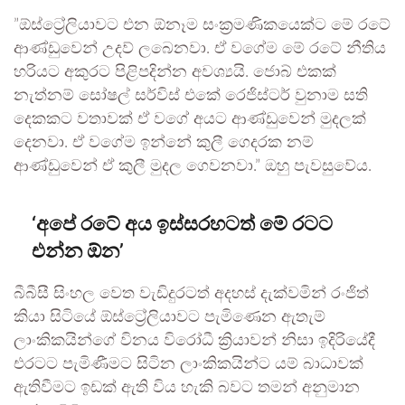
”ඕස්ට්‍රේලියාවට එන ඕනෑම සංක්‍රමණිකයෙක්ට මේ රටේ
ආණ්ඩුවෙන් උදව් ලබෙනවා. ඒ වගේම මේ රටේ නීතිය
හරියට අකුරට පිළිපදින්න අවශ්‍යයි. ජොබ් එකක්
නැත්නම් සෝෂල් සර්විස් එකේ රෙජිස්ටර් වුනාම සති
දෙකකට වතාවක් ඒ වගේ අයට ආණ්ඩුවෙන් මුදලක්
දෙනවා. ඒ වගේම ඉන්නේ කුලී ගෙදරක නම්
ආණ්ඩුවෙන් ඒ කුලී මුදල ගෙවනවා.” ඔහු පැවසුවේය.
‘අපේ රටේ අය ඉස්සරහටත් මේ රටට
එන්න ඕන’
බීබීසී සිංහල වෙත වැඩිදුරටත් අදහස් දැක්වමින් රංජිත්
කියා සිටියේ ඕස්ට්‍රේලියාවට පැමිණෙන ඇතැම්
ලාංකිකයින්ගේ විනය විරෝධී ක්‍රියාවන් නිසා ඉදිරියේදී
එරටට පැමිණීමට සිටින ලාංකිකයින්ට යම් බාධාවක්
ඇතිවීමට ඉඩක් ඇති විය හැකි බවට තමන් අනුමාන