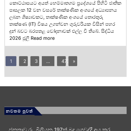
කොට්ඨාසයට අයත් හෙම්මාතගම ප්‍රදේශයේ පිහිටි ජාතික
පාසලක 12 වන වසරේ තාක්ෂණික අංශයේ අධ්‍යාපනය
ලබන ශිෂ්‍යාවකට, තාක්ෂණික අංශයේ තොරතුරු
තාක්ෂණ (IT) විෂය උගන්වන ගුරුවරියක විසින් පහර
දුන් බවට බරපතළ චෝදනාවක් එල්ල වී තිබේ. සිද්ධිය
2026 ජූලි
Read more
1
2
3
…
473
»
නවතම පුවත්
ජනතාව රු. බිලියන 197ක් බදු ගෙවද්දී අය කර