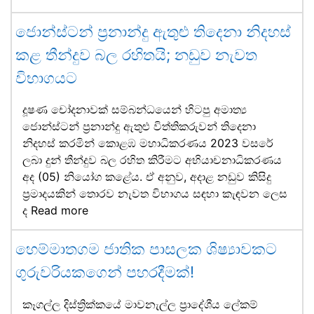
ජොන්ස්ටන් ප්‍රනාන්දු ඇතුළු තිදෙනා නිදහස්
කළ තීන්දුව බල රහිතයි; නඩුව නැවත
විභාගයට
දූෂණ චෝදනාවක් සම්බන්ධයෙන් හිටපු අමාත්‍ය
ජොන්ස්ටන් ප්‍රනාන්දු ඇතුළු විත්තිකරුවන් තිදෙනා
නිදහස් කරමින් කොළඹ මහාධිකරණය 2023 වසරේ
ලබා දුන් තීන්දුව බල රහිත කිරීමට අභියාචනාධිකරණය
අද (05) නියෝග කළේය. ඒ අනුව, අදාළ නඩුව කිසිදු
ප්‍රමාදයකින් තොරව නැවත විභාගය සඳහා කැඳවන ලෙස
ද
Read more
හෙම්මාතගම ජාතික පාසලක ශිෂ්‍යාවකට
ගුරුවරියකගෙන් පහරදීමක්!
කෑගල්ල දිස්ත්‍රික්කයේ මාවනැල්ල ප්‍රාදේශීය ලේකම්