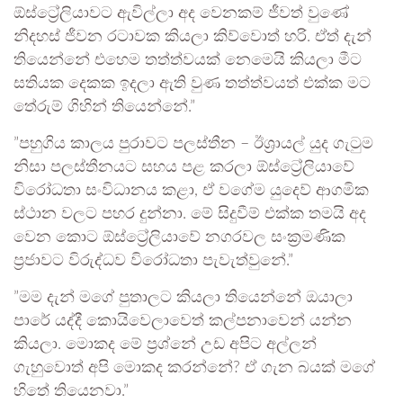
ඕස්ට්‍රේලියාවට ඇවිල්ලා අද වෙනකම් ජීවත් වුණේ
නිදහස් ජීවන රටාවක කියලා කිව්වොත් හරි. ඒත් දැන්
තියෙන්නේ එහෙම තත්ත්වයක් නෙමෙයි කියලා මීට
සතියක දෙකක ඉදලා ඇති වුණ තත්ත්වයත් එක්ක මට
තේරුම් ගිහින් තියෙන්නේ.”
”පහුගිය කාලය පුරාවට පලස්තීන – ඊශ්‍රායල් යුද ගැටුම
නිසා පලස්තීනයට සහය පළ කරලා ඕස්ට්‍රේලියාවේ
විරෝධතා සංවිධානය කළා, ඒ වගේම යුදෙව් ආගමික
ස්ථාන වලට පහර දුන්නා. මේ සිදුවීම් එක්ක තමයි අද
වෙන කොට ඕස්ට්‍රේලියාවේ නගරවල සංක්‍රමණික
ප්‍රජාවට විරුද්ධව විරෝධතා පැවැත්වුනේ.”
”මම දැන් මගේ පුතාලට කියලා තියෙන්නේ ඔයාලා
පාරේ යද්දී කොයිවෙලාවෙත් කල්පනාවෙන් යන්න
කියලා. මොකද මේ ප්‍රශ්නේ උඩ අපිට අල්ලන්
ගැහුවොත් අපි මොකද කරන්නේ? ඒ ගැන බයක් මගේ
හිතේ තියෙනවා.”