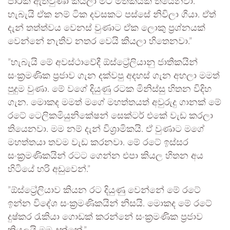
පාරක් ඇතිවුණා කියලා මට මතකයක් තියෙනවා.
හැබැයි ඒක නම් ටික දවසකට පස්සේ නිවිලා ගියා. ඒත්
දැන් තත්ත්වය වෙනස් වුණාට ඒක ලොකු ප්‍රශ්නයක්
වෙන්නේ නැතිව නතර වෙයි කියලා හිතෙනවා.”
”හැබැයි මේ අවස්ථාවේදී ඕස්ට්‍රේලියානු ජාතිකයින්
සංක්‍රමණික ප්‍රජාව ගැන දක්වපු අදහස් ගැන අහලා මමත්
පුදුම වුණා. මේ වගේ දියුණු රටක මිනිස්සු හිතන විදිහ
ගැන. මොකද මමත් මගේ මහත්තයත් අවුරුදු ගානක් මේ
රටේ ටෙලිකමියුනිකේෂන් සෙක්ටර් එකේ වැඩ කරලා
තියෙනවා. මම නම් දැන් විශ්‍රාමිකයි. ඒ වුණාට මගේ
මහත්තයා තවම වැඩ කරනවා. මේ රටේ ඉස්සර
සංක්‍රමණිකයින් රටට ගෙන්න එපා කියල හිතන අය
හිටියේ හරි අඩුවෙන්.”
”ඕස්ට්‍රේලියාව කියන රට දියුණු වෙන්නේ මේ රටේ
ඉන්න විදේශ සංක්‍රමණිකයින් නිසයි. මොකද මේ රටේ
දුෂ්කර රැකියා ගොඩක් කරන්නේ සංක්‍රමණික ප්‍රජාව