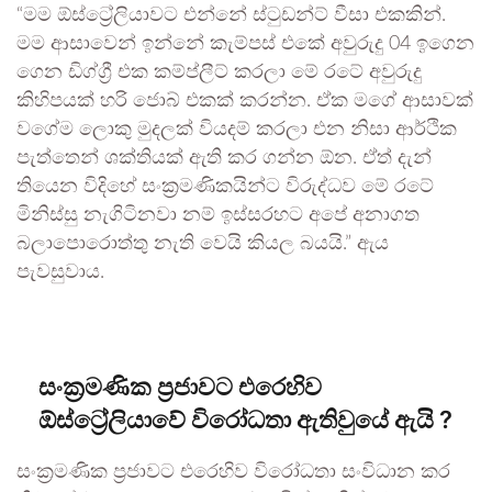
“මම ඕස්ට්‍රේලියාවට එන්නේ ස්ටුඩන්ට් වීසා එකකින්.
මම ආසාවෙන් ඉන්නේ කැම්පස් එකේ අවුරුදු 04 ඉගෙන
ගෙන ඩිග්ග්‍රී එක කම්ප්ලීට් කරලා මේ රටේ අවුරුදු
කිහිපයක් හරි ජොබ් එකක් කරන්න. ඒක මගේ ආසාවක්
වගේම ලොකු මුදලක් වියදම් කරලා එන නිසා ආර්ථික
පැත්තෙන් ශක්තියක් ඇති කර ගන්න ඕන. ඒත් දැන්
තියෙන විදිහේ සංක්‍රමණිකයින්ට විරුද්ධව මේ රටේ
මිනිස්සු නැගිටිනවා නම් ඉස්සරහට අපේ අනාගත
බලාපොරොත්තු නැති වෙයි කියල බයයි.” ඇය
පැවසුවාය.
සංක්‍රමණික ප්‍රජාවට එරෙහිව
ඕස්ට්‍රේලියාවේ විරෝධතා ඇතිවුයේ ඇයි ?
සංක්‍රමණික ප්‍රජාවට එරෙහිව විරෝධතා සංවිධාන කර