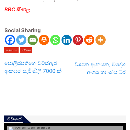
BBC සිංහල
Social Sharing
අවකාශය
නවතම
පොලිස්පතිගේ වට්ස්ඇප්
වාහන ආනයන, විදේශ
අංකයට පැමිණිලි 7000 ක්
අංශය හා ණය බර
වීඩියෝ