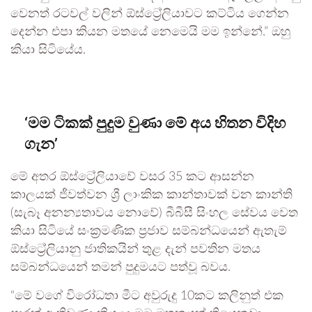
වෙනත් රටවල් වලින් ඕස්ට්‍රේලියාවට කට්ටිය ගෙන්න
දෙන්න එපා කියන මතයේ නෙමෙයි මම ඉන්නේ.” ඔහු
කියා සිටියේය.
‘මම ටිකක් පුදුම වුණා මේ අය හිතන විදිහ
ගැන’
මේ අතර ඕස්ට්‍රේලියාවේ වසර 35 කට ආසන්න
කාලයක් ජීවත්වන ශ්‍රී ලාංකික කාන්තාවක් වන කාන්ති
(සැබෑ අනන්‍යතාවය නොවේ) බීබීසී සිංහල සේවය වෙත
කියා සිටියේ සංක්‍රමණික ප්‍රජාව සම්බන්ධයෙන් ඇතැම්
ඕස්ට්‍රේලියානු ජාතිකයින් තුළ දැන් පවතින මතය
සම්බන්ධයෙන් තමන් පුදුමයට පත්වූ බවය.
“මේ වගේ විරෝධතා මීට අවුරුදු 10කට කලිනුත් එක