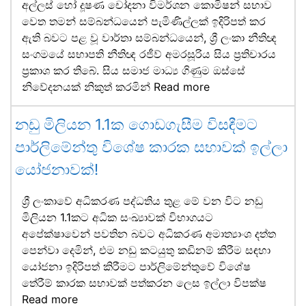
අල්ලස් හෝ දූෂණ චෝදනා විමර්ශන කොමිෂන් සභාව
වෙත තමන් සම්බන්ධයෙන් පැමිණිල්ලක් ඉදිරිපත් කර
ඇති බවට පළ වූ වාර්තා සම්බන්ධයෙන්, ශ්‍රී ලංකා නීතිඥ
සංගමයේ සභාපති නීතිඥ රජීව් අමරසූරිය සිය ප්‍රතිචාරය
ප්‍රකාශ කර තිබේ. සිය සමාජ මාධ්‍ය ගිණුම ඔස්සේ
නිවේදනයක් නිකුත් කරමින්
Read more
නඩු මිලියන 1.1ක ගොඩගැසීම විසඳීමට
පාර්ලිමේන්තු විශේෂ කාරක සභාවක් ඉල්ලා
යෝජනාවක්!
ශ්‍රී ලංකාවේ අධිකරණ පද්ධතිය තුළ මේ වන විට නඩු
මිලියන 1.1කට අධික සංඛ්‍යාවක් විභාගයට
අපේක්ෂාවෙන් පවතින බවට අධිකරණ අමාත්‍යාංශ දත්ත
පෙන්වා දෙමින්, එම නඩු කටයුතු කඩිනම් කිරීම සඳහා
යෝජනා ඉදිරිපත් කිරීමට පාර්ලිමේන්තුවේ විශේෂ
තේරීම් කාරක සභාවක් පත්කරන ලෙස ඉල්ලා විපක්ෂ
Read more