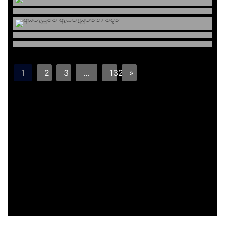
1
2
3
…
132
»