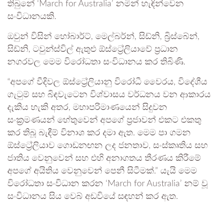
තිබුනේ ‘March for Australia’ නමින් හැඳින්වෙන
සංවිධානයකි.
ඔවුන් විසින් හෝබාර්ට්, මෙල්බර්න්, සිඩ්නි, බ්‍රිස්බේන්,
සිඩ්නි, ටවුන්ස්විල් ඇතුළු ඕස්ට්‍රේලියාවේ ප්‍රධාන
නගරවල මෙම විරෝධතා සංවිධානය කර තිබිණි.
“අපගේ වීදිවල ඕස්ට්‍රේලියානු විරෝධී වෛරය, විදේශීය
ගැටුම් සහ බිඳවැටෙන විශ්වාසය වර්ධනය වන ආකාරය
දැකිය හැකි අතර, මහාපරිමාණයෙන් සිදුවන
සංක්‍රමණයන් හේතුවෙන් අපගේ ප්‍රජාවන් එකට එකතු
කර තිබූ බැඳීම් විනාශ කර දමා ඇත. මෙම පා ගමන
ඕස්ට්‍රේලියාව ගොඩනඟන ලද ජනතාව, සංස්කෘතිය සහ
ජාතිය වෙනුවෙන් සහ එහි අනාගතය තීරණය කිරීමේ
අපගේ අයිතිය වෙනුවෙන් පෙනී සිටීමක්.” යැයි මෙම
විරෝධතා සංවිධාන කරන ‘March for Australia’ නම් වූ
සංවිධානය සිය වෙබ් අඩවියේ සඳහන් කර ඇත.