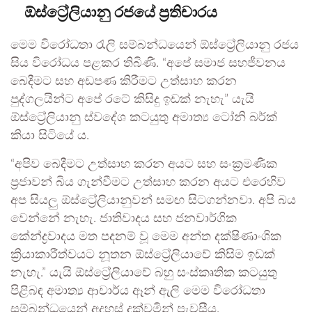
ඕස්ට්‍රේලියානු රජයේ ප්‍රතිචාරය
මෙම විරෝධතා රැලි සම්බන්ධයෙන් ඕස්ට්‍රේලියානු රජය
සිය විරෝධය පළකර තිබිණි. “අපේ සමාජ සහජීවනය
බෙදීමට සහ අඩපණ කිරීමට උත්සාහ කරන
පුද්ගලයින්ට අපේ රටේ කිසිදු ඉඩක් නැහැ” යැයි
ඕස්ට්‍රේලියානු ස්වදේශ කටයුතු අමාත්‍ය ටෝනි බර්ක්
කියා සිටියේ ය.
“අපිව බෙදීමට උත්සාහ කරන අයට සහ සංක්‍රමණික
ප්‍රජාවන් බිය ගැන්වීමට උත්සාහ කරන අයට එරෙහිව
අප සියලු ඕස්ට්‍රේලියානුවන් සමඟ සිටගන්නවා. අපි බය
වෙන්නේ නැහැ. ජාතිවාදය සහ ජනවාර්ගික
කේන්ද්‍රවාදය මත පදනම් වූ මෙම අන්ත දක්ෂිණාංශික
ක්‍රියාකාරීත්වයට නූතන ඕස්ට්‍රේලියාවේ කිසිම ඉඩක්
නැහැ.” යැයි ඕස්ට්‍රේලියාවේ බහු සංස්කෘතික කටයුතු
පිළිබඳ අමාත්‍ය ආචාර්ය ඈන් ඇලි මෙම විරෝධතා
සම්බන්ධයෙන් අදහස් දක්වමින් පැවසීය.