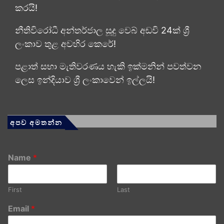
කරයි!
නීතිවිරෝධී අන්තර්ජාල සූදු වෙබ් අඩවි 24ක් ශ්‍රී
ලංකාව තුළ අවහිර කෙරේ!
පළාත් සභා මැතිවරණය හැකි ඉක්මනින් පවත්වන
ලෙස ඉන්දියාව ශ්‍රී ලංකාවෙන් ඉල්ලයි!
අපව අමතන්න
Name
*
First
Last
Email
*