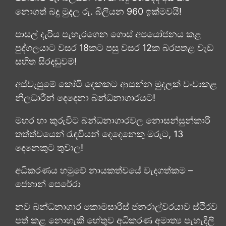
නොගත් බදු මුදල රු. බිලියන 960 ඉක්මවයි!
පාසල් දැරිය පැහැරගෙන ගොස් අපයෝජනය කළ
පුද්ගලයාට වසර 18කට පසු වසර 12ක බරපතළ වැඩ
සහිත සිරදඬුවම්!
අස්වැසුමේ කෝටි දෙකකට ආසන්න මුදලක් වංචාකළ
නිලධාරීන් දෙදෙනා බන්ධනාගාරයට!
මහර හා කුරුවිට බන්ධනාගාරවල නොසන්සුන්කාරී
තත්ත්වයෙන් රැඳවියන් දෙදෙනෙකු මරුට, 13
දෙනෙකුට තුවාල!
අධිකරණය හමුවේ නායකත්වයේ වැදගත්කම –
ජෙහාන් පෙරේරා
නව බන්ධනාගාර කොමසාරිස් ජනරාල්වරයාව ස්ථිරව
පත් කළ නොහැකි හේතුව අධිකරණ අමාත්‍ය පැහැදිලි