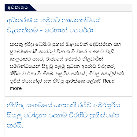
අවකාශය
අධිකරණය හමුවේ නායකත්වයේ
වැදගත්කම - ජෙහාන් පෙරේරා
පාස්කු ඉරිදා බෝම්බ ප්‍රහාර මාලාවෙන් දේවස්ථාන සහ
සුඛෝපභෝගී හෝටල් විනාශ වී වසර හතකට වැඩි
කාලයකට පසුව, රාජ්‍යයේ ජ්‍යෙෂ්ඨ නිලධාරීන්
සම්බන්ධයෙන් සිදු වූ පළමු ප්‍රධාන අපරාධ වරදකරු
කිරීම් වාර්තා වී තිබේ. පසුගිය සතියේ, හිටපු පොලිස්පති
පූජිත් ජයසුන්දර සහ හිටපු ආරක්ෂක ලේකම්
Read
more
නීතිඥ සංගමයේ සභාපති රජීව් අමරසූරිය
සියලු චෝදනා පදනම් විරහිව ප්‍රතික්ෂේප
කරයි.