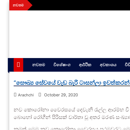
Skip
නවතම
to
content
aithiya
Human Rights News
නවතම
විශේෂාංග
ආර්ථික
අවකාශය
වී
“සෞඛ්‍ය සේවයේ වැඩ බැරි ටාසන්ලා ඉවත්කරන්න
October 29, 2020
Arachchi
නව කොරෝනා වෛරසයේ දෙවැනි රැල්ල ආරම්භ වී දැ
බොහෝ රෝගීන් පිරිසක් වාර්තා වූ අතර මරණ සංඛ්‍ය
නමුත් මෙම නව කොරෝනා වෛරසය ප්‍රථමවරට මෙරට ව