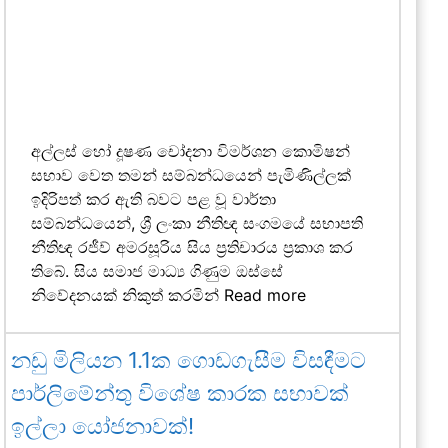
අල්ලස් හෝ දූෂණ චෝදනා විමර්ශන කොමිෂන්
සභාව වෙත තමන් සම්බන්ධයෙන් පැමිණිල්ලක්
ඉදිරිපත් කර ඇති බවට පළ වූ වාර්තා
සම්බන්ධයෙන්, ශ්‍රී ලංකා නීතිඥ සංගමයේ සභාපති
නීතිඥ රජීව් අමරසූරිය සිය ප්‍රතිචාරය ප්‍රකාශ කර
තිබේ. සිය සමාජ මාධ්‍ය ගිණුම ඔස්සේ
නිවේදනයක් නිකුත් කරමින්
Read more
නඩු මිලියන 1.1ක ගොඩගැසීම විසඳීමට
පාර්ලිමේන්තු විශේෂ කාරක සභාවක්
ඉල්ලා යෝජනාවක්!