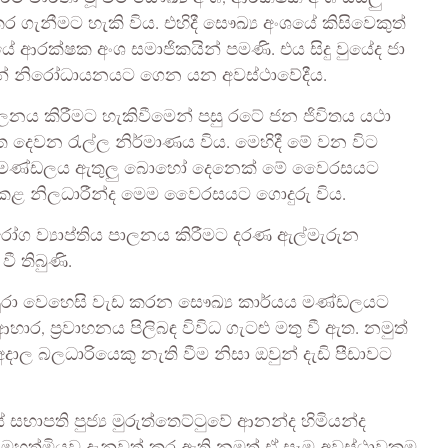
 ගැනීමට හැකි විය. එහිදී සෞඛ්‍ය අංශයේ කිසිවෙකුත්
ආරක්ෂක අංශ සමාජිකයින් පමණි. එය සිදු වුයේද ජා
ද්ගලයින් නිරෝධායනයට ගෙන යන අවස්ථාවේදීය.
ය කිරීමට හැකිවීමෙන් පසු රටේ ජන ජිවිතය යථා
දෙවන රැල්ල නිර්මාණය විය. මෙහිදී මේ වන විට
ාර්යය මණ්ඩලය ඇතුලු බොහෝ දෙනෙක් මේ වෛරසයට
ු කළ නිලධාරීන්ද මෙම වෛරසයට ගොදුරු විය.
රෝග ව්‍යාප්තිය පාලනය කිරීමට දරණ ඇල්මැරුන
 තිබුණි.
පුරා වෙහෙසි වැඩ කරන සෞඛ්‍ය කාර්යය මණ්ඩලයට
ර, ප්‍රවාහනය පිලිබඳ විවිධ ගැටළු මතු වී ඇත. නමුත්
ාල බලධාරියෙකු නැති වීම නිසා ඔවුන් දැඩි පීඩාවට
භාපති පුජ්‍ය මුරුත්තෙට්ටුවේ ආනන්ද හිමියන්ද