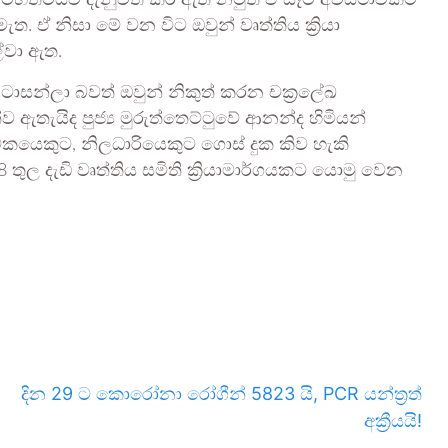
්චි මහත්මියව දැනුවත් කර ඇති නමුත් ඒ සෑම අවස්ථාවකම
මැත. ඒ නිසා මේ වන විට ඔවුන් වෘත්තිය ක්‍රියා
්වා ඇත.
ටාසන්ලා බවත් ඔවුන් නිකුත් කරන චක්‍රලේඛ
ඇතැයිද පුජ්‍ය මුරුත්තෙට්ටුවේ ආනන්ද හිමියන්
වකයෙකුට, නිලධාරියෙකුට ගොස් දුක කිව හැකි
 තුල දැඩි වෘත්තිය සමිති ක්‍රියාමාර්ගයකට යොමු වෙන
දින 29 ට කොරෝනා රෝගීන් 5823 යි, PCR යන්ත්‍රත්
අක්‍රීයයි!