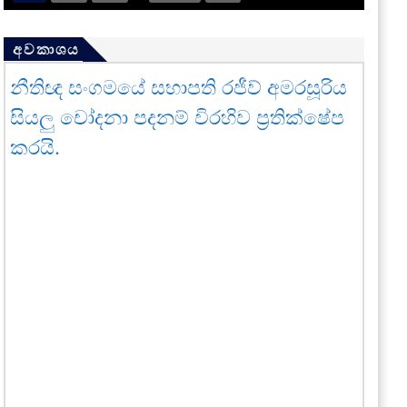
අවකාශය
නීතිඥ සංගමයේ සභාපති රජීව් අමරසූරිය
සියලු චෝදනා පදනම් විරහිව ප්‍රතික්ෂේප
කරයි.