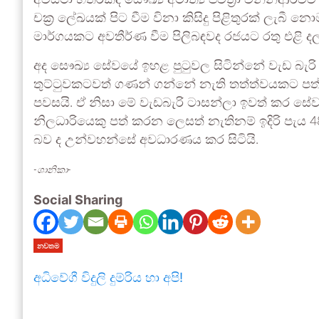
අවස්ථා හතරකදී සෞඛ්‍ය අමාත්‍ය පවිත්‍රා වන්නිආරච
චක්‍ර ලේඛයක් පිට වීම විනා කිසිදු පිළිතුරක් ලැබී නො
මාර්ගයකට අවතීර්ණ වීම පිලිබඳවද රජයට රතු එළි දල
අද සෞඛ්‍ය සේවයේ ඉහළ පුටුවල සිටින්නේ වැඩ බැරි 
තුට්ටුවකටවත් ගණන් ගන්නේ නැති තත්ත්වයකට පත්ව 
පවසයි. ඒ නිසා මේ වැඩබැරි ටාසන්ලා ඉවත් කර සේ
නිලධාරියෙකු පත් කරන ලෙසත් නැතිනම් ඉදිරි පැය 48
බව ද උන්වහන්සේ අවධාරණය කර සිටියි.
-ශානිකා-
Social Sharing
නවතම
අධිවේගී විදුලි දුම්රිය හා අපි!