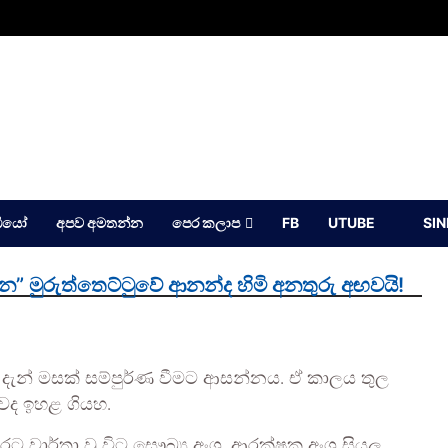
ඩියෝ
අපව අමතන්න
පෙර කලාප
FB
UTUBE
SI
” මුරුත්තෙට්ටුවේ ආනන්ද හිමි අනතුරු අඟවයි!
න් මසක් සම්පුර්ණ වීමට ආසන්නය. ඒ කාලය තුල
ාවද ඉහළ ගියහ.
ාර්තා වූ විට සෞඛ්‍ය අංශ, ආරක්ෂක අංශ සියලු