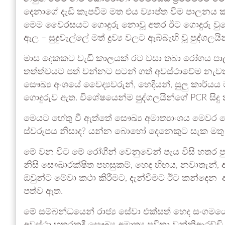
දෙනාගේ දැඩි කැපවීම මත එය ව්‍යාප්ත වීම පාලනය කර
මෙම වෛරසයට ගොදුරු නොවූ අතර ඊට ගොදුරු වුයේ 
ඇල – සුදුවැල්ලේ මත් ද්‍රව්‍ය වලට ඇබ්බැහි වූ පු
මාස දෙකකට වැඩි කාලයක් රට වසා තබා රෝගය පාලන
තත්ත්වයට පත් වන්නට පටන් ගත් අවස්ථාවේම නැවත 
සෞඛ්‍ය අංශයේ වෛද්‍යවරුන්, හෙදියන්, සුලු ක
ගොදුරුව ඇත. විශේෂයෙන්ම පුද්ගලයින්ගේ PCR සිද
මෙයට හේතු වී ඇත්තේ සෞඛ්‍ය අමාත්‍යාංශය මෙවර 
ස්වරූපය නිසාද? යන්න බොහෝ දෙනෙකුට සැක මතු වී
මේ වන විට මේ රෝගීන් වෙනුවෙන් පැය විසි හතර 
නිසි සෞඛාරක්ෂිත පහසුකම්, හෙද හිඟය, නවාතැන්, ආහා
ඔවුන්ට මේවා කථා කිරීමට, දැන්වීමට ඊට කන්දෙන අද
පත්ව ඇත.
මේ සම්බන්ධයෙන් රාජ්‍ය සේවා එක්සත් හෙද සංගමයේ ස