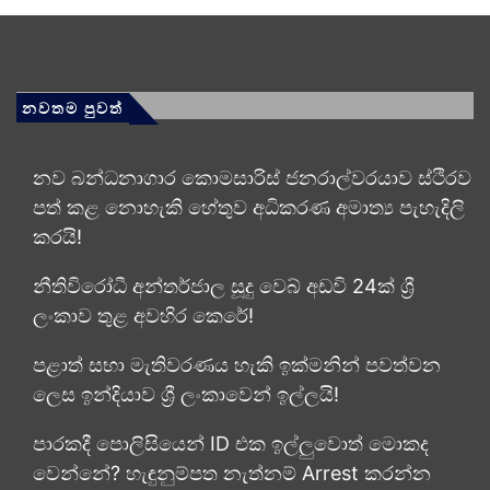
නවතම පුවත්
නව බන්ධනාගාර කොමසාරිස් ජනරාල්වරයාව ස්ථිරව
පත් කළ නොහැකි හේතුව අධිකරණ අමාත්‍ය පැහැදිලි
කරයි!
නීතිවිරෝධී අන්තර්ජාල සූදු වෙබ් අඩවි 24ක් ශ්‍රී
ලංකාව තුළ අවහිර කෙරේ!
පළාත් සභා මැතිවරණය හැකි ඉක්මනින් පවත්වන
ලෙස ඉන්දියාව ශ්‍රී ලංකාවෙන් ඉල්ලයි!
පාරකදී පොලිසියෙන් ID එක ඉල්ලුවොත් මොකද
වෙන්නේ? හැඳුනුම්පත නැත්නම් Arrest කරන්න