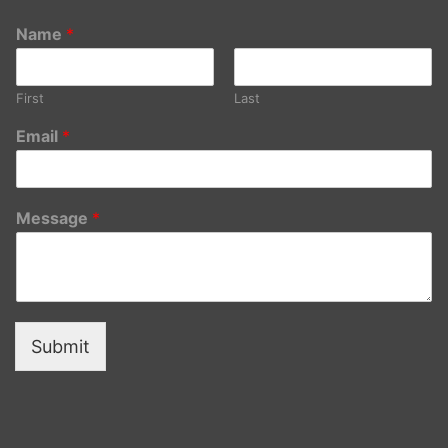
Name
*
First
Last
Email
*
Message
*
Submit