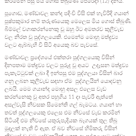
කිරීමෙන් පසු මිය ‌ගොස් තිබුණේ පෙරේදා (12) දිනය.
පූගොඩ, මණ්ඩාවල කන්ද පදිංචි වීසි එක් හැවිරිදි ගයාන්
පුෂ්පකුමාර නම් තරුණයෙකු මෙලෙස මිය ගොස් තිබුණි.
බිම්මල් වගාකරන්නෙකු වූ ඔහු ඊට අමතරව කුලීවැඩ
වල නිරත වු පුද්ගලයෙකි. එමෙන්ම මොහු මත්ද්‍රව්‍ය
වලට ඇබ්බැහි වී සිටි අයෙකු බව පැවසේ.
මණ්ඩාවල ප්‍රදේශයේ එක්තරා පුද්ගලයෙකු විසින්
දිනපතාම මත්ද්‍රව්‍ය වලට පුරුදු වූ අයට උදෑසන මත්ද්‍රව්‍ය
පැකැට්ටුවක් ලබා දී ඉන්පසු එම පුද්ගලයා විසින් බාර
ගනු ලබන කුලීවැඩ සඳහා ඒම පුද්ගලයින් යොදවනු
ලබයි. මෙම ගයාන්ද මොහු අසල එලෙස වැඩ
කරන්නෙකු වු අතර පහුගිය 11 දා පැවරී ඇත්තේ
අසල්වැසි නිවසක සිමෙන්ති ගල් බෑමටය. ගයාන් හා
තවත් පුද්ගලයෙකු එලෙස එම නිවසේ වැඩ කරමින්
සිටියදි එම නිවසේ යතුරුපැදියක බෑගයක් තුල තිබු
මුදලක් නැති වී ඇත. ඒ බව නිවසේ හිමිකරු විසින්