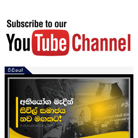
වීඩියෝ