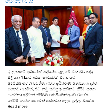
යෝජනාවක්!
ශ්‍රී ලංකාවේ අධිකරණ පද්ධතිය තුළ මේ වන විට නඩු
මිලියන 1.1කට අධික සංඛ්‍යාවක් විභාගයට
අපේක්ෂාවෙන් පවතින බවට අධිකරණ අමාත්‍යාංශ දත්ත
පෙන්වා දෙමින්, එම නඩු කටයුතු කඩිනම් කිරීම සඳහා
යෝජනා ඉදිරිපත් කිරීමට පාර්ලිමේන්තුවේ විශේෂ
තේරීම් කාරක සභාවක් පත්කරන ලෙස ඉල්ලා විපක්ෂ
Read more