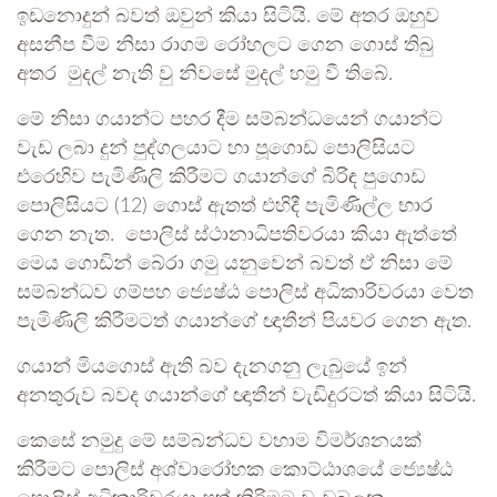
ඉඩනොදුන් බවත් ඔවුන් කියා සිටියි. මේ අතර ඔහුව
අසනීප වීම නිසා රාගම රෝහලට ගෙන ගොස් තිබු
අතර මුදල් නැති වු නිවසේ මුදල් හමු වී තිබේ.
මේ නිසා ගයාන්ට පහර දීම සම්බන්ධයෙන් ගයාන්ට
වැඩ ලබා දුන් පුද්ගලයාට හා පූගොඩ පොලිසියට
එරෙහිව පැමිණිලි කිරීමට ගයාන්ගේ බිරිඳ පුගොඩ
පොලිසියට (12) ගොස් ඇතත් එහිදී පැමිණිල්ල භාර
ගෙන නැත. පොලිස් ස්ථානාධිපතිවරයා කියා ඇත්තේ
මෙය ගොඩින් බේරා ගමු යනුවෙන් බවත් ඒ නිසා මේ
සම්බන්ධව ගම්පහ ජ්‍යෙෂ්ඨ පොලිස් අධිකාරිවරයා වෙත
පැමිණිලි කිරීමටත් ගයාන්ගේ ඥාතීන් පියවර ගෙන ඇත.
ගයාන් මියගොස් ඇති බව දැනගනු ලැබුයේ ඉන්
අනතුරුව බවද ගයාන්ගේ ඥාතීන් වැඩිදුරටත් කියා සිටියි.
කෙසේ නමුදු මේ සම්බන්ධව වහාම විමර්ශනයක්
කිරීමට පොලිස් අශ්වාරෝහක කොට්ඨාශයේ ජ්‍යෙෂ්ඨ