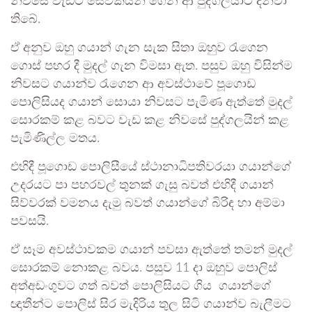
නිවසේ වැඩට සේවකයින් ගෙන ආ පුද්ගලයාට දන්වා
තිබේ.
ඒ අනුව ඔහු ගයාන් ගැන සැක සිතා ඔහුව රැගෙන
ගොස් පහර දී මුදල් ගැන විමසා ඇත. පසුව ඔහු විසින්ම
නිවසට ගයාන්ව රැගෙන ආ අවස්ථාවේ පූගොඩ
පොලිසියද ගයාන් සොයා නිවසට පැමිණ ඇත්තේ මුදල්
සොරකම් කළ බවට වැඩ කළ නිවසේ පුද්ගලයින් කළ
පැමිණිල්ල මතය.
එහිදී පූගොඩ පොලිසීයේ ස්ථානාධිපතිවරයා ගයාන්ගේ
උදරයට පා පහරවල් තුනක් ගැසු බවත් එහිදී ගයාන්
සිව්වරක් වමනය දැමු බවත් ගයාන්ගේ බිරිඳ හා අම්මා
පවසයි.
ඒ සෑම අවස්ථාවකම ගයාන් පවසා ඇත්තේ තමන් මුදල්
සොරකම් නොකළ බවය. පසුව 11 දා ඔහුව පොලිස්
අත්අඩංගුවට ගත් බවත් පොලිසියට ගිය ගයාන්ගේ
ඥාතීන්ට පොලිස් සිර මැදිරිය තුල සිටි ගයාන්ව බැලීමට