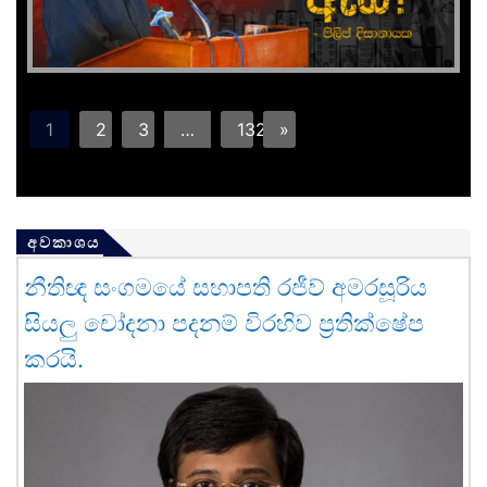
1
2
3
…
132
»
අවකාශය
නීතිඥ සංගමයේ සභාපති රජීව් අමරසූරිය
සියලු චෝදනා පදනම් විරහිව ප්‍රතික්ෂේප
කරයි.