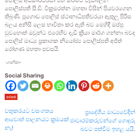
පොලිස් අධිකාරිවරයා පත් කිරිමට වැඩබලන
පොලිස්පති සී.ඩී. වික්‍රමරත්න මහතා විසින් පියවරගෙන
තිබුණි. පූගොඩ පොලිස් ස්ථානාධිපතිවරයා ඇතුලු පිරිස
බලය අනිසි ලෙස භාවිතා කර ඇති බව මෙහිදී ඔප්පු
වුවහොත් ඔවුන්ට එරෙහිව දැඩි ක්‍රියා මාර්ග ගන්නා බවද
පොලිස් මාධ්‍ය ප්‍රකාශක නියෝජ්‍ය පොලිස්පති අජිත්
රෝහණ මහතා පවසයි.
-ශානිකා-
Social Sharing
නවතම
වතුකරයට වසංගතය
ප්‍රාදේශීය මාධ්‍යවේදීන්
ආවොත් පාලනයට ක්‍රමයක්
ජාවාරම්කරුවන්ගේ ගොදුරු
නෑ!
බවට පත්වීම ඉහළ යයි.