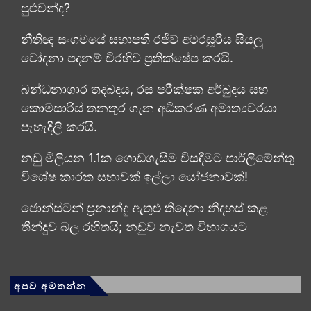
පුළුවන්ද?
නීතිඥ සංගමයේ සභාපති රජීව් අමරසූරිය සියලු
චෝදනා පදනම් විරහිව ප්‍රතික්ෂේප කරයි.
බන්ධනාගාර තදබදය, රස පරීක්ෂක අර්බුදය සහ
කොමසාරිස් තනතුර ගැන අධිකරණ අමාත්‍යවරයා
පැහැදිලි කරයි.
නඩු මිලියන 1.1ක ගොඩගැසීම විසඳීමට පාර්ලිමේන්තු
විශේෂ කාරක සභාවක් ඉල්ලා යෝජනාවක්!
ජොන්ස්ටන් ප්‍රනාන්දු ඇතුළු තිදෙනා නිදහස් කළ
තීන්දුව බල රහිතයි; නඩුව නැවත විභාගයට
අපව අමතන්න