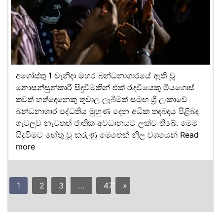
අගෝස්තු 1 වැනිදා මහර බන්ධනාගාරයේ ඇති වූ
නොසන්සුන්කාරී සිදුවීමකින් එක් රැඳවියෙකු මියගොස්
තවත් හත්දෙනෙකු තුවාල ලැබීමත් සමඟ ශ්‍රී ලංකාවේ
බන්ධනාගාර පද්ධතිය මුහුණ දෙන අධික තදබදය පිළිබඳ
ගැටලුව නැවතත් ජාතික අවධානයට ලක්ව තිබේ. මෙම
සිදුවීමට හේතු වූ කරුණු මෙතෙක් නිල වශයෙන්
Read
more
1
2
3
…
473
»