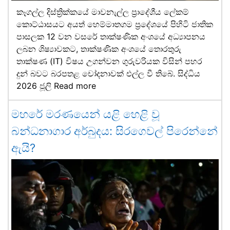
කෑගල්ල දිස්ත්‍රික්කයේ මාවනැල්ල ප්‍රාදේශීය ලේකම්
කොට්ඨාසයට අයත් හෙම්මාතගම ප්‍රදේශයේ පිහිටි ජාතික
පාසලක 12 වන වසරේ තාක්ෂණික අංශයේ අධ්‍යාපනය
ලබන ශිෂ්‍යාවකට, තාක්ෂණික අංශයේ තොරතුරු
තාක්ෂණ (IT) විෂය උගන්වන ගුරුවරියක විසින් පහර
දුන් බවට බරපතළ චෝදනාවක් එල්ල වී තිබේ. සිද්ධිය
2026 ජූලි
Read more
මහරේ මරණයෙන් යළි හෙළි වූ
බන්ධනාගාර අර්බුදය: සිරගෙවල් පිරෙන්නේ
ඇයි?