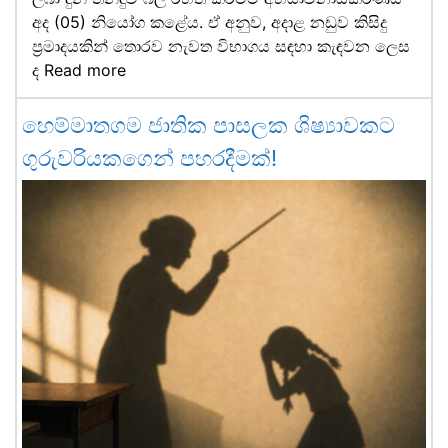
අද (05) නියෝග කළේය. ඒ අනුව, අදාළ නඩුව කිසිදු
ප්‍රමාදයකින් තොරව නැවත විභාගය සඳහා කැඳවන ලෙස
ද
Read more
හෙම්මාතගම ජාතික පාසලක ශිෂ්‍යාවකට
ගුරුවරියකගෙන් පහරදීමක්!