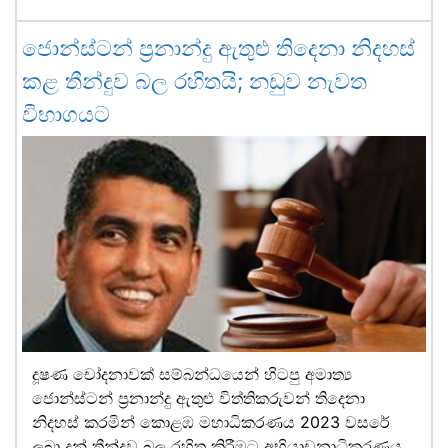
ජොන්ස්ටන් ප්‍රනාන්දු ඇතුළු තිදෙනා නිදහස්
කළ තීන්දුව බල රහිතයි; නඩුව නැවත
විභාගයට
දූෂණ චෝදනාවක් සම්බන්ධයෙන් හිටපු අමාත්‍ය
ජොන්ස්ටන් ප්‍රනාන්දු ඇතුළු විත්තිකරුවන් තිදෙනා
නිදහස් කරමින් කොළඹ මහාධිකරණය 2023 වසරේ
ලබා දුන් තීන්දුව බල රහිත කිරීමට අභියාචනාධිකරණය