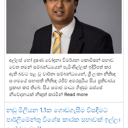
අල්ලස් හෝ දූෂණ චෝදනා විමර්ශන කොමිෂන් සභාව
වෙත තමන් සම්බන්ධයෙන් පැමිණිල්ලක් ඉදිරිපත් කර
ඇති බවට පළ වූ වාර්තා සම්බන්ධයෙන්, ශ්‍රී ලංකා නීතිඥ
සංගමයේ සභාපති නීතිඥ රජීව් අමරසූරිය සිය ප්‍රතිචාරය
ප්‍රකාශ කර තිබේ. සිය සමාජ මාධ්‍ය ගිණුම ඔස්සේ
නිවේදනයක් නිකුත් කරමින්
Read more
නඩු මිලියන 1.1ක ගොඩගැසීම විසඳීමට
පාර්ලිමේන්තු විශේෂ කාරක සභාවක් ඉල්ලා