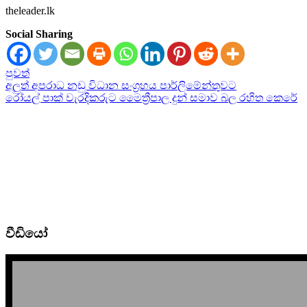
theleader.lk
Social Sharing
පුවත්
Post
අලුත් අපරාධ නඩු විධාන සංග්‍රහය පාර්ලිමේන්තුවට
රෝයල් පාක් වැරදිකරුට මෛත්‍රීපාල දුන් සමාව බල රහිත කෙරේ
navigation
වීඩියෝ