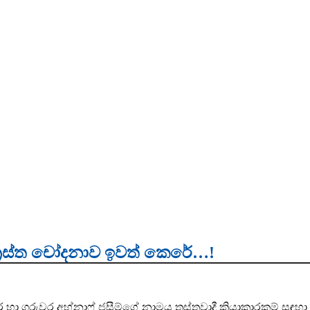
 ත්‍රස්ත චෝදනාව ඉවත් කෙරේ…!
 හා ගුරුවර අහ්නාෆ් ජසීම්ගේ නාමය ත්‍රස්තවාදී ක්‍රියාකාරකම් සඳහා 