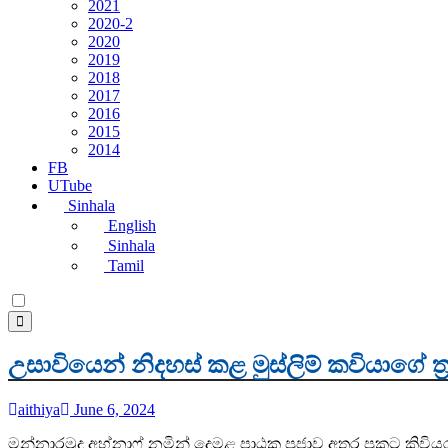
2021
2020-2
2020
2019
2018
2017
2016
2015
2014
FB
UTube
Sinhala
English
Sinhala
Tamil
උසාවියෙන් නිදහස් කළ මුස්ලිම් කවියාගේ
aithiya
June 6, 2024
මන්නාරමුදු අහ්නාෆ් නමින් දෙමළ පාඨක ප්‍රජාව අතර ප්‍රකට කිවියර