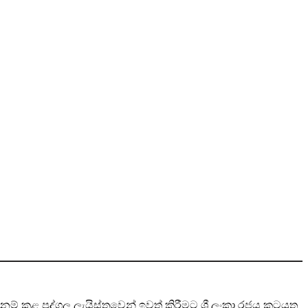
නම් කළ පුද්ගල ලැයිස්තුවෙන් ඉවත් කිරීමට ශ්‍රී ලංකා රජය කටයුතු