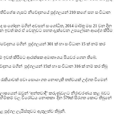
ණ අතිවිශේෂ ගැසට් නිවේදනයේ පුද්ගලයන් 210 කගේ සහ සංවිධාන
ලද සංශෝදන මගින් අවසන් සංශෝධිත, 2014 මාර්තු මස 21 වන දින
උපලේඛන ඉවත් කර ඒ වෙනුවට පහත දැක්වෙන උපලේඛන ආදේශ කිරීම
වේදනය මගින් පුද්ගලයන් 301 ක් හා සංවිධාන 15 ක් නම් කර
ගේ නම් ඉවත් කිරීමට ආරක්ෂක අමාතාංශය පියවර ගෙන තිබේ.
ය මගින් පුද්ගලයන් 15ක් හා සංවිධාන 316 ක් නම් කර තිබු
 ඔහුට රැකියාවක් පවා සොයා ගත නොහැකි තත්වයක් උද්ගත වීමෙන්
මේ අභිලාෂයෙන් ඔවුන් ‘අන්තවාදී’ කරුණුවලට නිරාවරණය කළ බවට
ානව හිමිකම් වල විරෝධය නොතකා දින 579ක් සිරගත කොට තිබුනේ
පුද්ගල ලැයිස්තුවට ඇතුලත්ව තිබුනි.