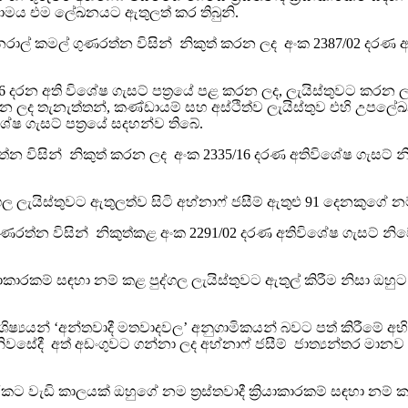
ාමය එම ලේඛනයට ඇතුලත් කර තිබුනි.
ජෙනරාල් කමල් ගුණරත්න විසින් නිකුත් කරන ලද අංක 2387/02 දර
16 දරන අති විශේෂ ගැසට් පත්‍රයේ පළ කරන ලද, ලැයිස්තුවට කරන 
 කරන ලද තැනැත්තන්, කණ්ඩායම් සහ අස්ථිත්ව ලැයිස්තුව එහි 
ෂ ගැසට් පත්‍රයේ සදහන්ව තිබේ.
න විසින් නිකුත් කරන ලද අංක 2335/16 දරණ අතිවිශේෂ ගැසට් නි
පුද්ගල ලැයිස්තුවට ඇතුලත්ව සිටි අහ්නාෆ් ජසීම් ඇතුළු 91 දෙනකු
්න විසින් නිකුත්කළ අංක 2291/02 දරණ අතිවිශේෂ ගැසට් නිවේදන
්‍රියාකාරකම් සඳහා නම් කළ පුද්ගල ලැයිස්තුවට ඇතුල් කිරීම නිසා
සිය ශිෂ්‍යයන් ‘අන්තවාදී මතවාදවල’ අනුගාමිකයන් බවට පත් කිරී
 නිවසේදී අත් අඩංගුවට ගන්නා ලද අහ්නාෆ් ජසීම් ජාත්‍යන්තර ම
ැඩි කාලයක් ඔහුගේ නම ත්‍රස්තවාදී ක්‍රියාකාරකම් සඳහා නම් කළ 