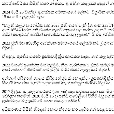
කර තිබේ. රජය විසින් වසර දෙකකට ආසන්න කාලයක් ඔහුගේ න
2024 මැයි 25 වැනිදා ආරක්ෂක අමාතාංශයේ ලේකම්, විශ්‍රාමික 
15 ක නම් ඇතුලත්ව ඇත.
“කලින් කලට සංශෝධිත සහ 2023 ජුනි මස 8 වැනි දින අංක 2335/
අංක 1854/41දරන අති විශේෂ ගැසට් පත්‍රයේ පළ කරන ලද නම්
මගින් තවදුරටත් මෙයින් සංශෝධනය කරනු ලැබේ,” යි එම අතිවිශේ
2023 ජුනි මස 8වැනිදා ආරක්ෂක අමාතාංශයේ ලේකම් කමල් ගුණරත්
තිබුනි.
ඒ අනුව පසුගිය වසරේ ත්‍රස්තවාදී ක්‍රියාකාරකම් සඳහා නම් කළ 
2022 වසරේ අගෝස්තු මස පළමුවැනිදා ආරක්ෂක ලේකම් කමල් ගුණරත
අතර අහ්නාෆ් ජසීම්ගේ නම මුල්ම වරට එයට ඇතුල කර තිබුනි.
අහ්නාෆ් ජසීම්ගේ නාමය කිසිදු හේතුවක් නොදක්වා ත්‍රස්තවාදී ක
සිය ජීවිතය රැක ගැනීම සදහා ගොවිතැන් කටයුතු කිරීමට සිදු විය.
2017 දී ලියා පලකළ නවරසම් (நவரசம்) පද්‍ය සංග්‍රහය ගැන සහ 
චෝදනා කරමින් 2020 මැයි 16 දා පන්ඩාරවේලියේ පිහිටි ඔහුගේ
ත්‍රස්තවාදය වැලැක්වීමේ පනත යොදා ගනිමිනි.
අධිකරණය විසින් නිදොස් කොට නිදහස් කර යැවීමෙන් පසුද වසරකට ව