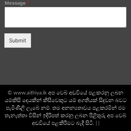
Message
*
Submit
© www.aithiya.lk අප වෙබ් අඩවියේ පළකරනු ලබන
යම්කිසි දෙයකින් කිසිවෙකුට යම් අගතියක් සිදුවන බවට
පැමිණිලි ලැබේ නම්. තම අනන්‍යතාවය පළකරමින් එම
තැනැත්තා විසින් ඉදිරිපත් කරනු ලබන පිළිතුරු අප වෙබ්
අඩවියේ පළකිරීමට බැදී සිටී. | |