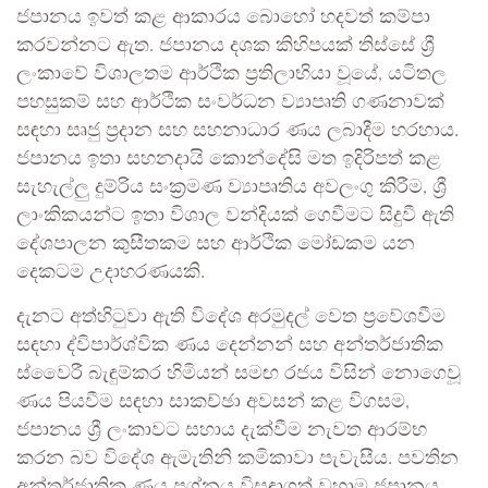
ජපානය ඉවත් කළ ආකාරය බොහෝ හදවත් කම්පා
කරවන්නට ඇත. ජපානය දශක කිහිපයක් තිස්සේ ශ්‍රී
ලංකාවේ විශාලතම ආර්ථික ප්‍රතිලාභියා වූයේ, යටිතල
පහසුකම් සහ ආර්ථික සංවර්ධන ව්‍යාපෘති ගණනාවක්
සඳහා සෘජු ප්‍රදාන සහ සහනාධාර ණය ලබාදීම හරහාය.
ජපානය ඉතා සහනදායි කොන්දේසි මත ඉදිරිපත් කළ
සැහැල්ලු දුම්රිය සංක්‍රමණ ව්‍යාපෘතිය අවලංගු කිරීම, ශ්‍රී
ලාංකිකයන්ට ඉතා විශාල වන්දියක් ගෙවීමට සිදුවී ඇති
දේශපාලන කුසීතකම සහ ආර්ථික මෝඩකම යන
දෙකටම උදාහරණයකි.
දැනට අත්හිටුවා ඇති විදේශ අරමුදල් වෙත ප්‍රවේශවීම
සඳහා ද්විපාර්ශ්වික ණය දෙන්නන් සහ අන්තර්ජාතික
ස්වෛරී බැඳුම්කර හිමියන් සමඟ රජය විසින් නොගෙවූ
ණය පියවීම සඳහා සාකච්ඡා අවසන් කළ විගසම,
ජපානය ශ්‍රී ලංකාවට සහාය දැක්වීම නැවත ආරම්භ
කරන බව විදේශ ඇමැතිනි කමිකාවා පැවැසීය. පවතින
අන්තර්ජාතික ණය ප්‍රශ්නය විසඳාගත් වහාම ජපානය