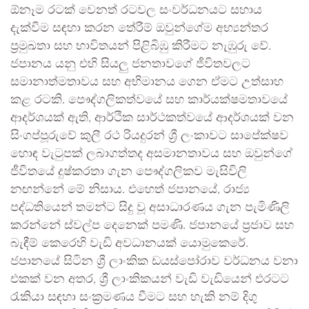
ඕනෑම රටක් වෙනත් රටවල සංවර්ධනයට සහාය
දැක්වීම සඳහා කරන තේරීම් ඔවුන්ගේම අභ්‍යන්තර
ප්‍රමුඛතා සහ භාවිතයන් පිළිබිඹු කිරීමට නැඹුරු වේ.
ජපානය යනු එහි සියලු ජනතාවගේ ජීවිතවලට
සමානාත්මතාවය සහ අභිමානය ගෙන ඒමට උත්සාහ
කළ රටකි. පෞද්ගලිකත්වයේ සහ කාර්යක්ෂමතාවයේ
ආදර්ශයක් ඇති, ආර්ථික සාර්ථකත්වයේ ආදර්ශයක් වන
සිංගප්පූරුවේ කුලී රථ රියදුරන් ශ්‍රී ලංකාවට සාපේක්ෂව
හොඳ වැටුපක් ලබාගත්තද අසමානතාවය සහ ඔවුන්ගේ
ජීවිතයේ දුෂ්කරතා ගැන පෞද්ගලිකව මැසිවිලි
නඟන්නේ මේ නිසාය. එහෙත් ජපානයේ, රාජ්‍ය
පද්ධතියෙන් තමන්ට සිදු වූ අසාධාරණය ගැන පැමිණිලි
කරන්නේ ස්වල්ප දෙනෙක් පමණි. ජපානයේ ප්‍රජාව සහ
බැඳීම් කෙරෙහි වැඩි අවධානයක් යොමුකෙරේ.
ජපානයේ සිටින ශ්‍රී ලාංකික ඩයස්පෝරාව වර්ධනය වනා
එකක් වන අතර, ශ්‍රී ලාංකිකයන් වැඩි වැඩියෙන් එරටට
රැකියා සඳහා සංක්‍රමණය වීමට සහ හැකි නම් දිගු