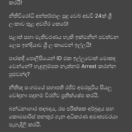
කරයි!
නීතිවිරෝධී අන්තර්ජාල සූදු වෙබ් අඩවි 24ක් ශ්‍රී
ලංකාව තුළ අවහිර කෙරේ!
පළාත් සභා මැතිවරණය හැකි ඉක්මනින් පවත්වන
ලෙස ඉන්දියාව ශ්‍රී ලංකාවෙන් ඉල්ලයි!
පාරකදී පොලිසියෙන් ID එක ඉල්ලුවොත් මොකද
වෙන්නේ? හැඳුනුම්පත නැත්නම් Arrest කරන්න
පුළුවන්ද?
නීතිඥ සංගමයේ සභාපති රජීව් අමරසූරිය සියලු
චෝදනා පදනම් විරහිව ප්‍රතික්ෂේප කරයි.
බන්ධනාගාර තදබදය, රස පරීක්ෂක අර්බුදය සහ
කොමසාරිස් තනතුර ගැන අධිකරණ අමාත්‍යවරයා
පැහැදිලි කරයි.