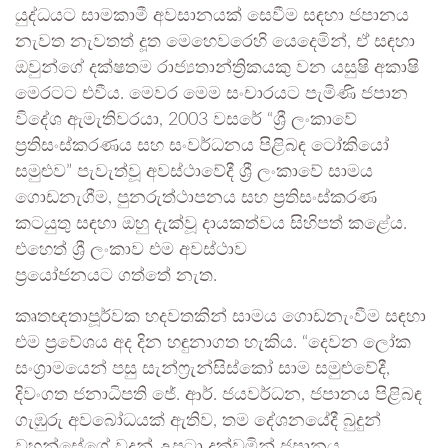
යුද්ධයට සාමකාමී අවසානයක් සෙවීම සඳහා ජපානය
නැවත නැවතත් දූත මෙහෙවරෙහි යෙදෙමින්, ඒ සඳහා
ඔවුන්ගේ දක්ෂතම රාජ්‍යතාන්ත්‍රිකයකු වන යසුෂි අකාෂි
මෙරටට එවීය. මෙවර මෙම සංචාරයට පැමිණි ජපාන
විදේශ ඇමැතිවරයා, 2003 වසරේ “ශ්‍රී ලංකාවේ
ප්‍රතිසංස්කරණය සහ සංවර්ධනය පිළිබඳ ටෝකියෝ
සමුළුව” පැවැත්වූ අවස්ථාවේදී ශ්‍රී ලංකාවේ සාමය
ගොඩනැගීම, පුනරුත්ථාපනය සහ ප්‍රතිසංස්කරණ
කටයුතු සඳහා ඔහු දැක්වූ දායකත්වය සිහිපත් කළේය.
එහෙත් ශ්‍රී ලංකාව එම අවස්ථාව
ප්‍රයෝජනයට ගත්තේ නැත.
කෘතඥතාපූර්වක හදවතකින් සාමය ගොඩනැංවීම සඳහා
එම ප්‍රවේශය අද දින හඳුනාගත හැකිය. “දෙවන ලෝක
සංග්‍රාමයෙන් පසු සැන්ෆ්‍රැන්සිස්කෝ සාම සමුළුවේදී,
දිවංගත ජනාධිපති ජේ. ආර්. ජයවර්ධන, ජපානය පිළිබඳ
ගැඹුරු අවබෝධයක් ඇතිව, තම දේශනයේදී බුදුන්
වහන්සේගේ වදන් උපුටා දක්වමින් ජපානය