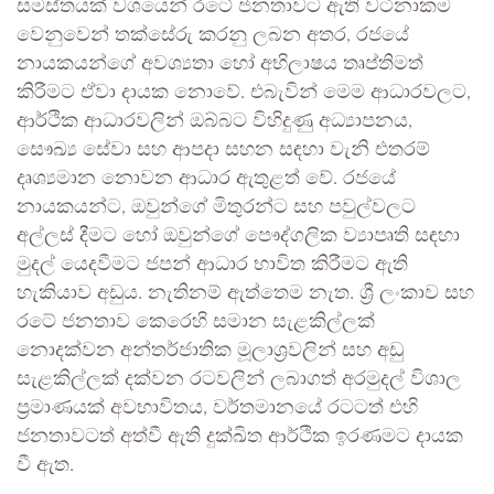
සමස්තයක් වශයෙන් රටේ ජනතාවට ඇති වටිනාකම
වෙනුවෙන් තක්සේරු කරනු ලබන අතර, රජයේ
නායකයන්ගේ අවශ්‍යතා හෝ අභිලාෂය තෘප්තිමත්
කිරීමට ඒවා දායක නොවේ. එබැවින් මෙම ආධාරවලට,
ආර්ථික ආධාරවලින් ඔබ්බට විහිදුණු අධ්‍යාපනය,
සෞඛ්‍ය සේවා සහ ආපදා සහන සඳහා වැනි එතරම්
දෘශ්‍යමාන නොවන ආධාර ඇතුළත් වේ. රජයේ
නායකයන්ට, ඔවුන්ගේ මිතුරන්ට සහ පවුල්වලට
අල්ලස් දීමට හෝ ඔවුන්ගේ පෞද්ගලික ව්‍යාපෘති සඳහා
මුදල් යෙදවීමට ජපන් ආධාර භාවිත කිරීමට ඇති
හැකියාව අඩුය. නැතිනම් ඇත්තෙම නැත. ශ්‍රී ලංකාව සහ
රටේ ජනතාව කෙරෙහි සමාන සැළකිල්ලක්
නොදක්වන අන්තර්ජාතික මූලාශ්‍රවලින් සහ අඩු
සැළකිල්ලක් දක්වන රටවලින් ලබාගත් අරමුදල් විශාල
ප්‍රමාණයක් අවභාවිතය, වර්තමානයේ රටටත් එහි
ජනතාවටත් අත්වී ඇති දුක්ඛිත ආර්ථික ඉරණමට දායක
වී ඇත.