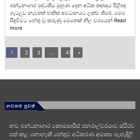
බන්ධනාගාර පද්ධතිය මුහුණ දෙන අධික තදබදය පිළිබඳ
ගැටලුව නැවතත් ජාතික අවධානයට ලක්ව තිබේ. මෙම
සිදුවීමට හේතු වූ කරුණු මෙතෙක් නිල වශයෙන්
Read
more
1
2
3
…
473
»
නවතම පුවත්
නව බන්ධනාගාර කොමසාරිස් ජනරාල්වරයාව ස්ථිරව
පත් කළ නොහැකි හේතුව අධිකරණ අමාත්‍ය පැහැදිලි