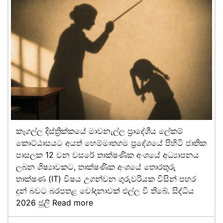
කෑගල්ල දිස්ත්‍රික්කයේ මාවනැල්ල ප්‍රාදේශීය ලේකම්
කොට්ඨාසයට අයත් හෙම්මාතගම ප්‍රදේශයේ පිහිටි ජාතික
පාසලක 12 වන වසරේ තාක්ෂණික අංශයේ අධ්‍යාපනය
ලබන ශිෂ්‍යාවකට, තාක්ෂණික අංශයේ තොරතුරු
තාක්ෂණ (IT) විෂය උගන්වන ගුරුවරියක විසින් පහර
දුන් බවට බරපතළ චෝදනාවක් එල්ල වී තිබේ. සිද්ධිය
2026 ජූලි
Read more