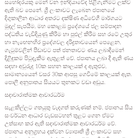
සහෝදරයකු මෙන් වන ඉන්දියාවේද පිළිගැනීමට ලක්ව
ඇති බව පෙනේ. ශ්‍රී ලංකාවට ලැබෙන ජපානයේ
දිගුකාලීන ආධාර අතරට දක්ෂිණ අධිවේගී මාර්ගයට
මුදල් සැපයීම, මහ කොළඹ ප්‍රදේශයේ ජල සම්පාදන
පද්ධතිය වැඩිදියුණු කිරීම හා පුළුල් කිරීම සහ රටේ උතුර
හා නැඟෙනහිර ප්‍රදේශවල දරිද්‍රතාවයෙන් පෙළෙන,
ගැටුම්වලින් පීඩාවට පත් ජනතාවට ණය ලබාදීමෙන්
දිළිඳුකම පිටුදැකීම ඇතුළත් වේ. ජපානය ලබා දී ඇති ණය
සඳහා අවුරුදු 10ක සහන කාලයක් ද ඇතුළුව,
සාමාන්‍යයෙන් වසර 30ක ආපසු ගෙවීමේ කාලයක් ඇත.
පොලී අනුපාතය සියයට තුනකට වඩා අඩුය.
සදාචාරාත්මක ආචාරධර්ම
සැළකිල්ලට ගතයුතු වැදගත් කරුණක් නම්, ජපානය සිය
සංවර්ධන ආධාර වැඩසටහන් තුළට ගෙන ඒමට
උත්සාහ කර ඇති සදාචාරාත්මක ආචාරධර්ම වේ.
ජපානය අනුග්‍රහය දක්වන ව්‍යාපෘති ශ්‍රී ලංකාවට සහ