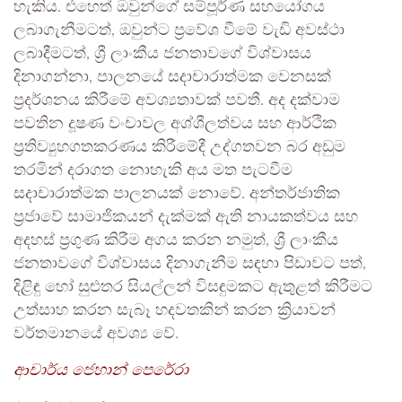
හැකිය. එහෙත් ඔවුන්ගේ සම්පූර්ණ සහයෝගය
ලබාගැනීමටත්, ඔවුන්ට ප්‍රවේශ වීමේ වැඩි අවස්ථා
ලබාදීමටත්, ශ්‍රී ලාංකීය ජනතාවගේ විශ්වාසය
දිනාගන්නා, පාලනයේ සදාචාරාත්මක වෙනසක්
ප්‍රදර්ශනය කිරීමේ අවශ්‍යතාවක් පවතී. අද දක්වාම
පවතින දූෂණ වංචාවල අශ්ශීලත්වය සහ ආර්ථික
ප්‍රතිව්‍යුහගතකරණය කිරීමේදී උද්ගතවන බර අඩුම
තරමින් දරාගත නොහැකි අය මත පැටවීම
සදාචාරාත්මක පාලනයක් නොවේ. අන්තර්ජාතික
ප්‍රජාවේ සාමාජිකයන් දැක්මක් ඇති නායකත්වය සහ
අදහස් ප්‍රගුණ කිරීම අගය කරන නමුත්, ශ්‍රී ලාංකීය
ජනතාවගේ විශ්වාසය දිනාගැනීම සඳහා පිඩාවට පත්,
දිළිඳු හෝ සුළුතර සියල්ලන් විසඳුමකට ඇතුළත් කිරීමට
උත්සාහ කරන සැබෑ හදවතකින් කරන ක්‍රියාවන්
වර්තමානයේ අවශ්‍ය වේ.
ආචාර්ය ජෙහාන් පෙරේරා