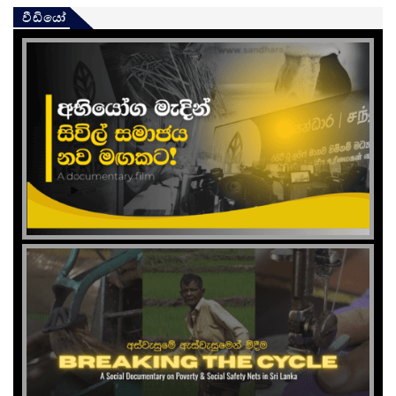
වීඩියෝ