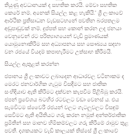
තියුණු අවධානයක් ද සහතික කරයි. මේවා සහතික
කෙරේ නම්, අනෙක් සියල්ල කළ හැකියි.” ශ්‍රී ලංකාවේ
ආර්ථික ප්‍රතිසාධන වැඩසටහනේ පවතින බරපතලම
අඩුපාඩුවක් නම්, දුප්පත් සහ කොන් කරන ලද ජනයා
වෙනුවෙන් රට පරිත්‍යාගයෙන් වැඩි ප්‍රමාණයක්
යොමුනොකිරීම සහ අධ්‍යාපනය සහ සෞඛ්‍යය සඳහා
වන රජයේ වියදම් කපාහැරීමට උත්සාහ කිරීමයි.
සියල්ල ඇතුළත් කරන්න
ජපානය ශ්‍රී ලංකාවට ලබාදෙන ආධාරවල වටිනාකම ද
මෙරට ජනවාර්ගික ගැටුම විසඳීමට සහ ජාතික
සංහිඳියාව ඇති කිරීමට දක්වන කැපවීම පිළිබිඹු කරයි.
ජපන් ප්‍රවේශය බටහිර රටවලට වඩා වෙනස් ය. එය
සැමවිටම ස්වෛරී රජයන් වලට ගැටලුවලට විසඳුම්
සෙවීමට ඇති අයිතියට ගරු කරන නමුත් අන්තර්ජාතික
ප්‍රමිතීන් සහ මානව හිමිකම්වලට ගරු කිරීමේ රාමුව තුළ
පවතී. දශකයකට වැඩි කාලයක් තිස්සේ ශ්‍රී ලංකාවේ