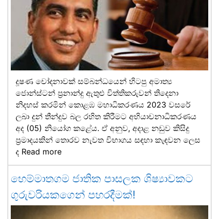
දූෂණ චෝදනාවක් සම්බන්ධයෙන් හිටපු අමාත්‍ය
ජොන්ස්ටන් ප්‍රනාන්දු ඇතුළු විත්තිකරුවන් තිදෙනා
නිදහස් කරමින් කොළඹ මහාධිකරණය 2023 වසරේ
ලබා දුන් තීන්දුව බල රහිත කිරීමට අභියාචනාධිකරණය
අද (05) නියෝග කළේය. ඒ අනුව, අදාළ නඩුව කිසිදු
ප්‍රමාදයකින් තොරව නැවත විභාගය සඳහා කැඳවන ලෙස
ද
Read more
හෙම්මාතගම ජාතික පාසලක ශිෂ්‍යාවකට
ගුරුවරියකගෙන් පහරදීමක්!