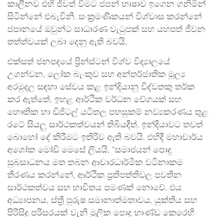
කාලීනව එහි ජීවත් වීමට ජපන් භාෂාව ඉගෙන ගනිමින්
සිටින්නේ එබැවිනි. සංක්‍රමණිකයන් විශ්වාස කරන්නේ
ජපානයේ ඔවුන්ට සාධාරණ වැටුපක් සහ යහපත් ජීවන
තත්ත්වයක් ලබා දෙනු ඇති බවයි.
එක්සත් ජනපදයේ ප්‍රින්ස්ටන් විශ්ව විද්‍යාලයේ
උගන්වන, ලෝක බැංකුව සහ අන්තර්ජාතික මූල්‍ය
අරමුදල සඳහා සේවය කළ ඉන්දියානු විද්වතකු තර්ක
කර ඇත්තේ, ඉහළ ආර්ථික වර්ධන වේගයක් සහ
භෞතික හා ඩිජිටල් යටිතල පහසුකම් නව්‍යකරණය තුළ
රටේ සියලු සාර්ථකත්වයන් තිබියදීත්, ඉන්දියාවට තවත්
බොහෝ දේ කිරීමට ඉතිරිව ඇති බවයි. එහිදී මහාචාර්ය
අශෝක මෝඩි මෙසේ ලියයි, “සමාජයන් පොදු
සුබසාධනය මත තබන ආචාරධාර්මික වටිනාකම
තීරණය කරන්නේ, ආර්ථික ප්‍රතිපත්තිවල පවතින
සාර්ථකත්වය සහ භාවිතය පමණක් නොවේ. එය
අධ්‍යාපනය, ස්ත්‍රී පුරුෂ සමානාත්මතාවය, යුක්තිය සහ
පිරිසිදු පරිසරයක් වැනි මූලික පොදු භාණ්ඩ කෙරෙහි