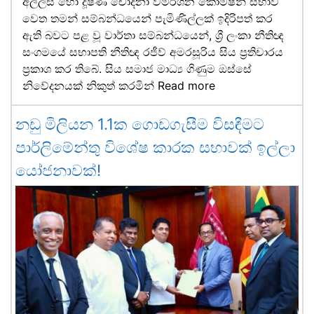
අල්ලස් හෝ දූෂණ චෝදනා විමර්ශන කොමිෂන් සභාව
වෙත තමන් සම්බන්ධයෙන් පැමිණිල්ලක් ඉදිරිපත් කර
ඇති බවට පළ වූ වාර්තා සම්බන්ධයෙන්, ශ්‍රී ලංකා නීතිඥ
සංගමයේ සභාපති නීතිඥ රජීව් අමරසූරිය සිය ප්‍රතිචාරය
ප්‍රකාශ කර තිබේ. සිය සමාජ මාධ්‍ය ගිණුම ඔස්සේ
නිවේදනයක් නිකුත් කරමින්
Read more
නඩු මිලියන 1.1ක ගොඩගැසීම විසඳීමට
පාර්ලිමේන්තු විශේෂ කාරක සභාවක් ඉල්ලා
යෝජනාවක්!