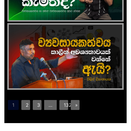
1
2
3
…
132
»