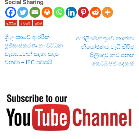
Social Sharing
ආර්ථික
නවතම
පුවත්
ශ්‍රී ලංකාවේ ආර්ථික
පාර්ලිමේන්තුවේ කාන්තා
ප්‍රතිසංස්කරණ හා වර්ධන
නියෝජනය වැඩි කිරීම
වැඩසටහන් සඳහා කැප
පිලිබඳව නව පනත්
වනවා – IFC පවසයි
කෙටුම්පත් දෙකක්