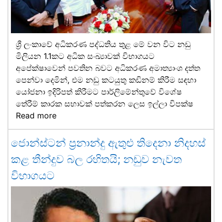
ශ්‍රී ලංකාවේ අධිකරණ පද්ධතිය තුළ මේ වන විට නඩු
මිලියන 1.1කට අධික සංඛ්‍යාවක් විභාගයට
අපේක්ෂාවෙන් පවතින බවට අධිකරණ අමාත්‍යාංශ දත්ත
පෙන්වා දෙමින්, එම නඩු කටයුතු කඩිනම් කිරීම සඳහා
යෝජනා ඉදිරිපත් කිරීමට පාර්ලිමේන්තුවේ විශේෂ
තේරීම් කාරක සභාවක් පත්කරන ලෙස ඉල්ලා විපක්ෂ
Read more
ජොන්ස්ටන් ප්‍රනාන්දු ඇතුළු තිදෙනා නිදහස්
කළ තීන්දුව බල රහිතයි; නඩුව නැවත
විභාගයට