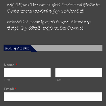
නඩු මිලියන 1.1ක ගොඩගැසීම විසඳීමට පාර්ලිමේන්තු
විශේෂ කාරක සභාවක් ඉල්ලා යෝජනාවක්!
ජොන්ස්ටන් ප්‍රනාන්දු ඇතුළු තිදෙනා නිදහස් කළ
තීන්දුව බල රහිතයි; නඩුව නැවත විභාගයට
අපව අමතන්න
Name
*
First
Last
Email
*