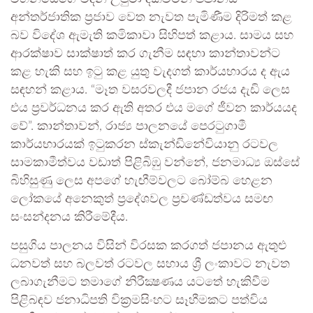
අන්තර්ජාතික ප්‍රජාව වෙත නැවත පැමිණීම දිරිමත් කළ
බව විදේශ ඇමැති කමිකාවා සිහිපත් කළාය. සාමය සහ
ආරක්ෂාව සාක්ෂාත් කර ගැනීම සඳහා කාන්තාවන්ට
කළ හැකි සහ ඉටු කළ යුතු වැදගත් කාර්යභාරය ද ඇය
සඳහන් කළාය. “මෑත වසරවලදී ජපාන රජය දැඩි ලෙස
එය ප්‍රවර්ධනය කර ඇති අතර එය මගේ ජීවන කාර්යයද
වේ”. කාන්තාවන්, රාජ්‍ය පාලනයේ පෙරටුගාමී
කාර්යභාරයක් ඉටුකරන ස්කැන්ඩිනේවියානු රටවල
සාමකාමීත්වය වඩාත් පිළිබිඹු වන්නේ, ජනමාධ්‍ය ඔස්සේ
බිහිසුණු ලෙස අපගේ හැඟීම්වලට බෝම්බ හෙළන
ලෝකයේ අනෙකුත් ප්‍රදේශවල ප්‍රචණ්ඩත්වය සමඟ
සංසන්දනය කිරීමේදීය.
පසුගිය පාලනය විසින් විරසක කරගත් ජපානය ඇතුළු
ධනවත් සහ බලවත් රටවල සහාය ශ්‍රී ලංකාවට නැවත
ලබාගැනීමට තමාගේ නිරීක්‍ෂණය යටතේ හැකිවීම
පිළිබඳව ජනාධිපති වික්‍රමසිංහට සෑහීමකට පත්විය