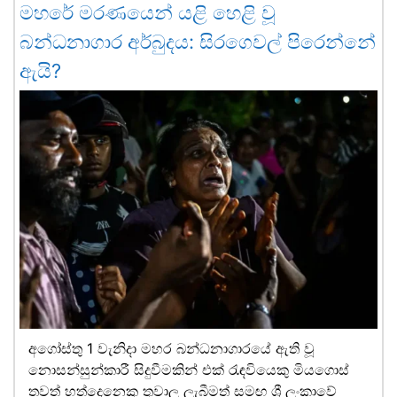
මහරේ මරණයෙන් යළි හෙළි වූ
බන්ධනාගාර අර්බුදය: සිරගෙවල් පිරෙන්නේ
ඇයි?
අගෝස්තු 1 වැනිදා මහර බන්ධනාගාරයේ ඇති වූ
නොසන්සුන්කාරී සිදුවීමකින් එක් රැඳවියෙකු මියගොස්
තවත් හත්දෙනෙකු තුවාල ලැබීමත් සමඟ ශ්‍රී ලංකාවේ