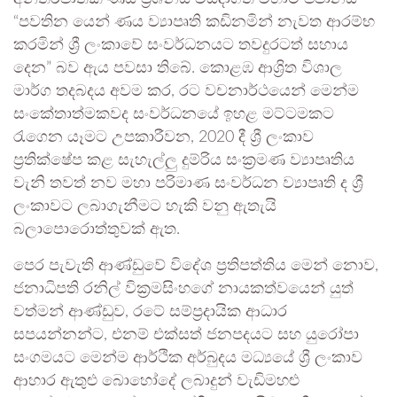
“පවතින යෙන් ණය ව්‍යාපෘති කඩිනමින් නැවත ආරම්භ
කරමින් ශ්‍රී ලංකාවේ සංවර්ධනයට තවදුරටත් සහාය
දෙන” බව ඇය පවසා තිබේ. කොළඹ ආශ්‍රිත විශාල
මාර්ග තදබදය අවම කර, රට වචනාර්ථයෙන් මෙන්ම
සංකේතාත්මකවද සංවර්ධනයේ ඉහළ මට්ටමකට
රැගෙන යෑමට උපකාරීවන, 2020 දී ශ්‍රී ලංකාව
ප්‍රතික්ෂේප කළ සැහැල්ලු දුම්රිය සංක්‍රමණ ව්‍යාපෘතිය
වැනි තවත් නව මහා පරිමාණ සංවර්ධන ව්‍යාපෘති ද ශ්‍රී
ලංකාවට ලබාගැනීමට හැකි වනු ඇතැයි
බලාපොරොත්තුවක් ඇත.
පෙර පැවැති ආණ්ඩුවේ විදේශ ප්‍රතිපත්තිය මෙන් නොව,
ජනාධිපති රනිල් වික්‍රමසිංහගේ නායකත්වයෙන් යුත්
වත්මන් ආණ්ඩුව, රටේ සම්ප්‍රදායික ආධාර
සපයන්නන්ට, එනම් එක්සත් ජනපදයට සහ යුරෝපා
සංගමයට මෙන්ම ආර්ථික අර්බුදය මධ්‍යයේ ශ්‍රී ලංකාව
ආහාර ඇතුළු බොහෝදේ ලබාදුන් වැඩිමහළු