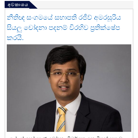
අවකාශය
නීතිඥ සංගමයේ සභාපති රජීව් අමරසූරිය
සියලු චෝදනා පදනම් විරහිව ප්‍රතික්ෂේප
කරයි.