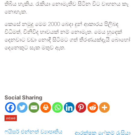
තිබිය හැකිය. රැකියා නොමැතිව සිටින විට වාහනය කෑ
නොහැක.
කෙසේ නමුදු මෙම 2000 බෙදා දුන් ආකාරය පිලිබඳ
විධිමත්, විනිවිද භාවයක් නම් නොමැත. මෙය හුදෙක්
දෙනවාට වඩා නොදී සිටිමට ගත් තීරණයක්දැයි බොහෝ
දෙනෙකුට සැක මතුව ඇත.
Social Sharing
නවතම
ෆයිසර් එන්නත් ව්‍යාපෘතිය
ආරක්ෂක ලේකම් රුසියා