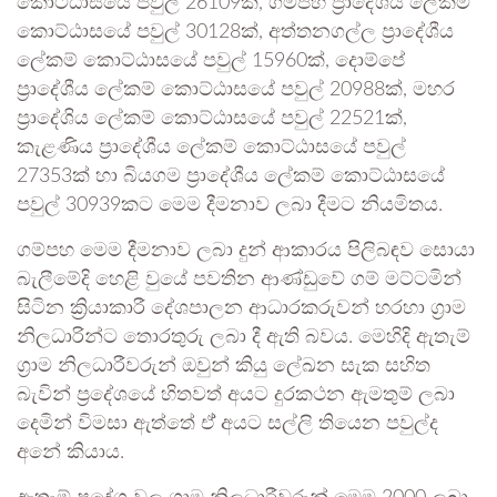
කොට්ඨාසයේ පවුල් 26109ක්, ගම්පහ ප්‍රාදේශීය ලේකම්
කොට්ඨාසයේ පවුල් 30128ක්, අත්තනගල්ල ප්‍රාදේශීය
ලේකම් කොට්ඨාසයේ පවුල් 15960ක්, දොම්පේ
ප්‍රාදේශීය ලේකම් කොට්ඨාසයේ පවුල් 20988ක්, මහර
ප්‍රාදේශිය ලේකම් කොට්ඨාසයේ පවුල් 22521ක්,
කැළණිය ප්‍රාදේශීය ලේකම් කොට්ඨාසයේ පවුල්
27353ක් හා බියගම ප්‍රාදේශීය ලේකම් කොට්ඨාසයේ
පවුල් 30939කට මෙම දීමනාව ලබා දීමට නියමිතය.
ගම්පහ මෙම දීමනාව ලබා දුන් ආකාරය පිලිබඳව සොයා
බැලීමේදි හෙළි වුයේ පවතින ආණ්ඩුවේ ගම් මට්ටමින්
සිටින ක්‍රියාකාරී දේශපාලන ආධාරකරුවන් හරහා ග්‍රාම
නිලධාරින්ට තොරතුරු ලබා දී ඇති බවය. මෙහිදි ඇතැම්
ග්‍රාම නිලධාරීවරුන් ඔවුන් කියු ලේඛන සැක සහිත
බැවින් ප්‍රදේශයේ හිතවත් අයට දුරකථන ඇමතුම් ලබා
දෙමින් විමසා ඇත්තේ ඒ් අයට සල්ලි තියෙන පවුල්ද
අනේ කියාය.