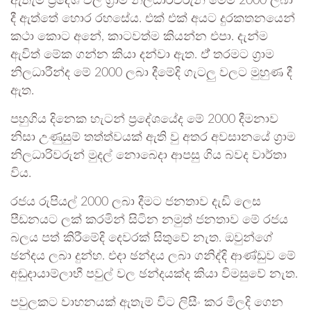
ඇතැම් ප්‍රදේශ වල ග්‍රාම නිලධාරීවරුන් මෙම 2000 ලබා
දී ඇත්තේ හොර රහසේය. එක් එක් අයට දුරකතනයෙන්
කථා කොට අනේ, කාටවත්ම කියන්න එපා. දැන්ම
ඇවිත් මේක ගන්න කියා දන්වා ඇත. ඒ් තරමට ග්‍රාම
නිලධාරීන්ද මේ 2000 ලබා දීමේදි ගැටලු වලට මුහුණ දී
ඇත.
පහුගිය දිනෙක හැටන් ප්‍රදේශයේද මේ 2000 දීමනාව
නිසා උණුසුම් තත්ත්වයක් ඇති වු අතර අවසානයේ ග්‍රාම
නිලධාරිවරුන් මුදල් නොබෙදා ආපසු ගිය බවද වාර්තා
විය.
රජය රුපියල් 2000 ලබා දීමට ජනතාව දැඩි ලෙස
පීඩනයට ලක් කරමින් සිටින නමුත් ජනතාව මේ රජය
බලය පත් කිරීමේදි දෙවරක් සිතුවේ නැත. ඔවුන්ගේ
ඡන්දය ලබා දුන්හ. එදා ඡන්දය ලබා ගනිද්දි ආණ්ඩුව මේ
අඩුදායාම්ලාභී පවුල් වල ඡන්දයක්ද කියා විමසුවේ නැත.
පවුලකට වාහනයක් ඇතැම් විට ලිසීං කර මිලදි ගෙන