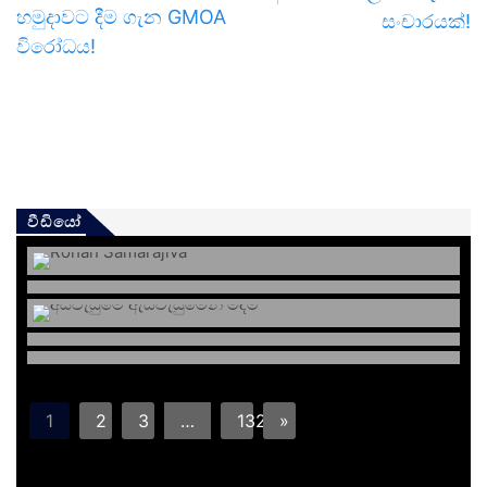
හමුදාවට දීම ගැන GMOA
සංචාරයක්!
විරෝධය!
වීඩියෝ
1
2
3
…
132
»