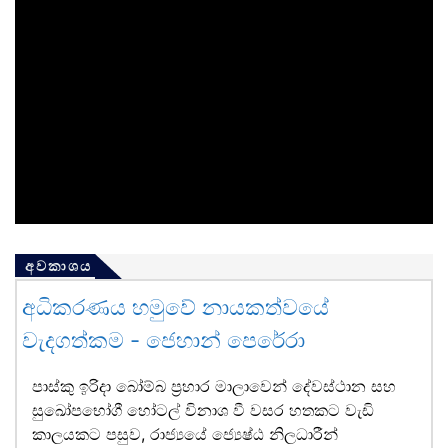
අවකාශය
අධිකරණය හමුවේ නායකත්වයේ
වැදගත්කම - ජෙහාන් පෙරේරා
පාස්කු ඉරිදා බෝම්බ ප්‍රහාර මාලාවෙන් දේවස්ථාන සහ
සුඛෝපභෝගී හෝටල් විනාශ වී වසර හතකට වැඩි
කාලයකට පසුව, රාජ්‍යයේ ජ්‍යෙෂ්ඨ නිලධාරීන්