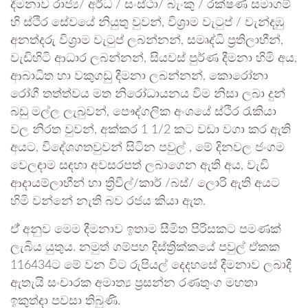
දීමනාව රාජ්‍ය/ අර්ධ / සංස්ථා/ බැංකු / රක්ෂණ සමාගම්
හි ස්ථිර සේවයේ නියුතු වුවන්, විශ්‍රාම වැටුප් / වැන්දඹු
අනත්දරු විශ්‍රාම වැටුප් ලබන්නන්, සමෘද්ධි ප්‍රතිලාභීන්,
වැඩිහිටි ආධාර ලබන්නන්, සියවස් පුර්ණ දීමනා හිමි අය,
ආබාධිත හා වකුගඩු දීමනා ලබන්නන්, කොරෝනා
රෝගී තත්ත්වය මත නිරෝධායනය විම නිසා ලබා දුන්
බඩු මල්ල ලැබුවන්, පෞද්ගලික අංශයේ ස්ථිර රැකියා
වල නිරත වුවන්, අක්කර 1 1/2 කට වඩා වගා කර ඇති
අයට, විදේශගතවුවන් සිටින පවුල් , මේ දිනවල ජංගම
වෙලඳාම සඳහා අවසරපත් ලබාගෙන ඇති අය, වැඩි
ආදායම්ලාභීන් හා ත්‍රිවීල්/කාර් /බස්/ ලොරි ඇති අයට
හිමි වන්නේ නැති බව රජය කියා ඇත.
ඒ් අනුව මෙම දීමනාව ඉතාම සීමිත පිරිසකට පමණක්
ලැබිය යුතුය. නමුත් ගම්පහ දිස්ත්‍රික්කයේ පවුල් ඒකක
116434ට මේ වන විට රුපියල් දෙදහසේ දීමනාව ලබාදී
ඇතැයි සංචාරක අමාත්‍ය ප්‍රසන්න රණතුංග මහතා
ඉකුත්දා පවසා තිබුණි.