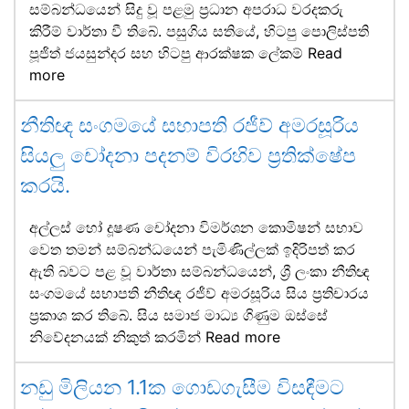
සම්බන්ධයෙන් සිදු වූ පළමු ප්‍රධාන අපරාධ වරදකරු
කිරීම් වාර්තා වී තිබේ. පසුගිය සතියේ, හිටපු පොලිස්පති
පූජිත් ජයසුන්දර සහ හිටපු ආරක්ෂක ලේකම්
Read
more
නීතිඥ සංගමයේ සභාපති රජීව් අමරසූරිය
සියලු චෝදනා පදනම් විරහිව ප්‍රතික්ෂේප
කරයි.
අල්ලස් හෝ දූෂණ චෝදනා විමර්ශන කොමිෂන් සභාව
වෙත තමන් සම්බන්ධයෙන් පැමිණිල්ලක් ඉදිරිපත් කර
ඇති බවට පළ වූ වාර්තා සම්බන්ධයෙන්, ශ්‍රී ලංකා නීතිඥ
සංගමයේ සභාපති නීතිඥ රජීව් අමරසූරිය සිය ප්‍රතිචාරය
ප්‍රකාශ කර තිබේ. සිය සමාජ මාධ්‍ය ගිණුම ඔස්සේ
නිවේදනයක් නිකුත් කරමින්
Read more
නඩු මිලියන 1.1ක ගොඩගැසීම විසඳීමට