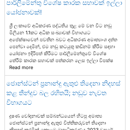
පාර්ලිමේන්තු විශේෂ කාරක සභාවක් ඉල්ලා
යෝජනාවක්!
ශ්‍රී ලංකාවේ අධිකරණ පද්ධතිය තුළ මේ වන විට නඩු
මිලියන 1.1කට අධික සංඛ්‍යාවක් විභාගයට
අපේක්ෂාවෙන් පවතින බවට අධිකරණ අමාත්‍යාංශ දත්ත
පෙන්වා දෙමින්, එම නඩු කටයුතු කඩිනම් කිරීම සඳහා
යෝජනා ඉදිරිපත් කිරීමට පාර්ලිමේන්තුවේ විශේෂ
තේරීම් කාරක සභාවක් පත්කරන ලෙස ඉල්ලා විපක්ෂ
Read more
ජොන්ස්ටන් ප්‍රනාන්දු ඇතුළු තිදෙනා නිදහස්
කළ තීන්දුව බල රහිතයි; නඩුව නැවත
විභාගයට
දූෂණ චෝදනාවක් සම්බන්ධයෙන් හිටපු අමාත්‍ය
ජොන්ස්ටන් ප්‍රනාන්දු ඇතුළු විත්තිකරුවන් තිදෙනා
නිදහස් කරමින් කොළඹ මහාධිකරණය 2023 වසරේ