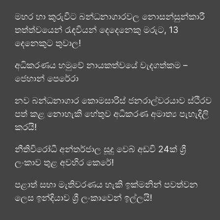
මහර හා කුරුවිට බන්ධනාගාරවල නොසන්සුන්කාරී
තත්ත්වයෙන් රැඳවියන් දෙදෙනෙකු මරුට, 13
දෙනෙකුට තුවාල!
අධිකරණය හමුවේ නායකත්වයේ වැදගත්කම –
ජෙහාන් පෙරේරා
නව බන්ධනාගාර කොමසාරිස් ජනරාල්වරයාව ස්ථිරව
පත් කළ නොහැකි හේතුව අධිකරණ අමාත්‍ය පැහැදිලි
කරයි!
නීතිවිරෝධී අන්තර්ජාල සූදු වෙබ් අඩවි 24ක් ශ්‍රී
ලංකාව තුළ අවහිර කෙරේ!
පළාත් සභා මැතිවරණය හැකි ඉක්මනින් පවත්වන
ලෙස ඉන්දියාව ශ්‍රී ලංකාවෙන් ඉල්ලයි!