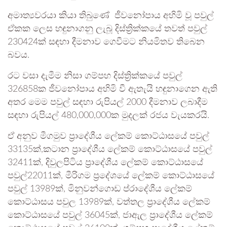
අමාත්‍යවරයා කියා තිබුණේ ජීවනෝපාය අහිමි වූ පවුල්
ඒකක ලෙස හඳුනාගනු ලැබූ දිස්ත්‍රික්කයේ තවත් පවුල්
230424ක් සඳහා දීමනාව ගෙවීමට නියමිතව තිබෙන
බවය.
රට වසා දැමීම නිසා ගම්පහ දිස්ත්‍රික්කයේ පවුල්
326858ක ජීවනෝපාය අහිමි වී ඇතැයි හඳුනාගෙන ඇති
අතර මෙම පවුල් සඳහා රුපියල් 2000 දීමනාව ලබාදීම
සඳහා රුපියල් 480,000,000ක මුදලක් රජය වැයකරයි.
ඒ අනුව මීගමුව ප්‍රාදේශීය ලේකම් කොට්ඨාසයේ පවුල්
33135ක්,කටාන ප්‍රාදේශීය ලේකම් කොට්ඨාසයේ පවුල්
32411ක්, දිවුලපිටිය ප්‍රාදේශීය ලේකම් කොට්ඨාසයේ
පවුල්22011ක්, මීරිගම ප්‍රදේශයේ ලේකම් කොට්ඨාසයේ
පවුල් 13989ක්, මිනුවන්ගොඩ ප්රාදේශීය ලේකම්
කොට්ඨාසය පවුල 13989ක්, වත්තල ප්‍රාදේශීය ලේකම්
කොට්ඨාසයේ පවුල් 36045ක්, ජාඇල ප්‍රාදේශීය ලේකම්