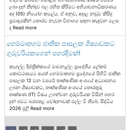
ලබා දුන් තීන්දුව බල රහිත කිරීමට අභියාචනාධිකරණය
අද (05) නියෝග කළේය. ඒ අනුව, අදාළ නඩුව කිසිදු
ප්‍රමාදයකින් තොරව නැවත විභාගය සඳහා කැඳවන ලෙස
ද
Read more
හෙම්මාතගම ජාතික පාසලක ශිෂ්‍යාවකට
ගුරුවරියකගෙන් පහරදීමක්!
කෑගල්ල දිස්ත්‍රික්කයේ මාවනැල්ල ප්‍රාදේශීය ලේකම්
කොට්ඨාසයට අයත් හෙම්මාතගම ප්‍රදේශයේ පිහිටි ජාතික
පාසලක 12 වන වසරේ තාක්ෂණික අංශයේ අධ්‍යාපනය
ලබන ශිෂ්‍යාවකට, තාක්ෂණික අංශයේ තොරතුරු
තාක්ෂණ (IT) විෂය උගන්වන ගුරුවරියක විසින් පහර
දුන් බවට බරපතළ චෝදනාවක් එල්ල වී තිබේ. සිද්ධිය
2026 ජූලි
Read more