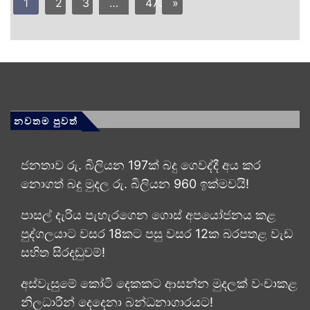
1
2
3
…
473
»
නවතම පුවත්
ජනතාව රු. බිලියන 197ක් බදු ගෙවද්දී අය කර
නොගත් බදු මුදල රු. බිලියන 960 ඉක්මවයි!
පාසල් දැරිය පැහැරගෙන ගොස් අපයෝජනය කළ
පුද්ගලයාට වසර 18කට පසු වසර 12ක බරපතළ වැඩ
සහිත සිරදඬුවම්!
අස්වැසුමේ කෝටි දෙකකට ආසන්න මුදලක් වංචාකළ
නිලධාරීන් දෙදෙනා බන්ධනාගාරයට!