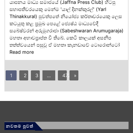
යාපනය මාධ්‍ය සමාජයේ (Jaffna Press Club) හිටපු
සභාපතිවරයෙකු මෙන්ම 'යාල් දිනක්කුරල්' (Yarl
Thinakkural) පුවත්පතේ නියෝජ්‍ය කර්තෘවරයෙකු ලෙස
කටයුතු කළ ප්‍රමුඛ පෙළේ ජ්‍යෙෂ්ඨ මාධ්‍යවේදී
සබේෂ්වරන් අරුමුගරාජා (Sabeshwaran Arumugaraja)
මහතා අභාවප්‍රාප්ත වී තිබේ. කෙටි කාලයක් අසනීප
තත්ත්වයෙන් පසුවූ ඒ මහතා කැනඩාවේ ටොරොන්ටෝ
Read more
1
2
3
…
472
»
නවතම පුවත්