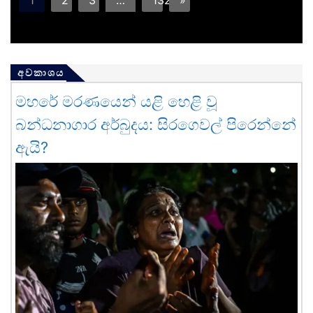
අවකාශය
මහරේ මරණයෙන් යළි හෙළි වූ
බන්ධනාගාර අර්බුදය: සිරගෙවල් පිරෙන්නේ
ඇයි?