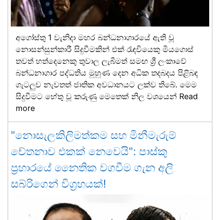
අගෝස්තු 1 වැනිදා මහර බන්ධනාගාරයේ ඇති වූ
නොසන්සුන්කාරී සිදුවීමකින් එක් රැඳවියෙකු මියගොස්
තවත් හත්දෙනෙකු තුවාල ලැබීමත් සමඟ ශ්‍රී ලංකාවේ
බන්ධනාගාර පද්ධතිය මුහුණ දෙන අධික තදබදය පිළිබඳ
ගැටලුව නැවතත් ජාතික අවධානයට ලක්ව තිබේ. මෙම
සිදුවීමට හේතු වූ කරුණු මෙතෙක් නිල වශයෙන්
Read
more
"නොසැලකිලිමත්කම සහ මිනීමැරුම්
චේතනාව එකක් නෙවෙයි": පාස්කු
ප්‍රහාරයේ නෛතික වගවීම ගැන අලි
සබ්රිගෙන් විග්‍රහයක්!