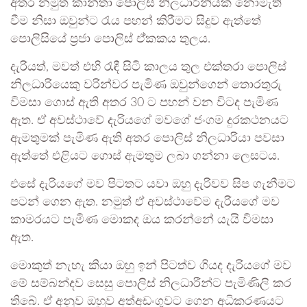
අතර නමුත් කාන්තා පොලිස් නිලධාරිනියක් නොමැති
වීම නිසා ඔවුන්ට රැය පහන් කිරීමට සිදුව ඇත්තේ
පොලිසියේ ප්‍රජා පොලිස් ඒ්කකය තුලය.
දැරියත්, මවත් එහි රැඳී සිටි කාලය තුල එක්තරා පොලිස්
නිලධාරියෙකු වරින්වර පැමිණ ඔවුන්ගෙන් තොරතුරු
විමසා ගොස් ඇති අතර 30 ට පහන් වන විටද පැමිණ
ඇත. ඒ අවස්ථාවේ දැරියගේ මවගේ ජංගම දුරකථනයට
ඇමතුමක් පැමිණ ඇති අතර පොලිස් නිලධාරියා පවසා
ඇත්තේ එළියට ගොස් ඇමතුම ලබා ගන්නා ලෙසටය.
එසේ දැරියගේ මව පිටතට යවා ඔහු දැරිවව සිප ගැනීමට
පටන් ගෙන ඇත. නමුත් ඒ අවස්ථාවේම දැරියගේ මව
කාමරයට පැමිණ මොකද ඔය කරන්නේ යැයි විමසා
ඇත.
මොකුත් නැහැ කියා ඔහු ඉන් පිටත්ව ගියද දැරියගේ මව
මේ සම්බන්දව සෙසු පොලිස් නිලධාරීන්ට පැමිණිලි කර
තිබේ. ඒ අනුව ඔහුව අත්අඩංගුවට ගෙන අධිකරණයට