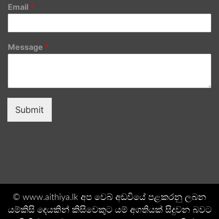
Email
*
Message
*
Submit
© www.aithiya.lk අප වෙබ් අඩවියේ පළකරනු ලබන
යම්කිසි දෙයකින් කිසිවෙකුට යම් අගතියක් සිදුවන බවට