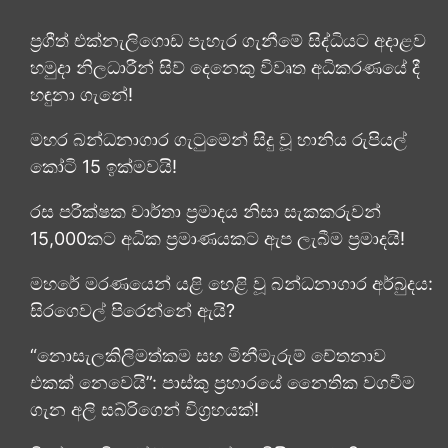
ප්‍රගීත් එක්නැලිගොඩ පැහැර ගැනීමේ සිද්ධියට අදාළව
හමුදා නිලධාරීන් සිව් දෙනෙකු විවෘත අධි­ක­ර­ණ­යේ දී
හඳුනා ගැනේ!
මහර බන්ධනාගාර ගැටුමෙන් සිදු වූ හානිය රුපියල්
කෝටි 15 ඉක්මවයි!
රස පරීක්ෂක වාර්තා ප්‍රමාදය නිසා සැකකරුවන්
15,000කට අධික ප්‍රමාණයකට ඇප ලැබීම ප්‍රමාදයි!
මහරේ මරණයෙන් යළි හෙළි වූ බන්ධනාගාර අර්බුදය:
සිරගෙවල් පිරෙන්නේ ඇයි?
“නොසැලකිලිමත්කම සහ මිනීමැරුම් චේතනාව
එකක් නෙවෙයි”: පාස්කු ප්‍රහාරයේ නෛතික වගවීම
ගැන අලි සබ්රිගෙන් විග්‍රහයක්!