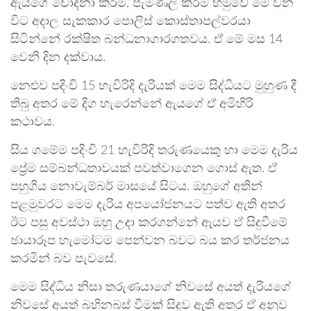
ඇයගේ චෝදනා කිරීම, පැමිණිලි කිරීම හමුවේ මේ වන
විට අදාල සැකකාර පොලිස් කොස්තාපල්වරයා
සිටින්නේ රක්ෂිත බන්ධනාගාරගතවය. ඒ මේ මස 14
වෙනි දින දක්වාය.
නෙළුව පදිංචි 15 හැවිරිදි දැරියක් මෙම සිද්ධියට මුහුණ දී
තිබු අතර මේ දිග හැරෙන්නේ ඇයගේ ඒ අමිහිරි
කථාවය.
සිය ගමේම පදිංචි 21 හැවිරිදි තරුණයෙකු හා මෙම දැරිය
ප්‍රේම සම්බන්ධතාවයක් පවත්වාගෙන ගොස් ඇත. ඒ
පහුගිය නොවැම්බර් මාසයේ සිටය. ඔහුගේ අතින්
පළමුවරට මෙම දැරිය අපයෝජනයට පත්ව ඇති අතර
ඊට පසු අවස්ථා ඔහු උදා කරගන්නේ ඇයව ඒ සිදුවීමේ
ඡායාරූප හැමෝටම පෙන්වන බවට බය කර තර්ජනය
කරමින් බව පැවසේ.
මෙම සිද්ධිය නිසා තරුණයාගේ නිවසේ අයත් දැරියගේ
නිවසේ අයත් බහිනබස් වීමක් සිදුව ඇති අතර ඒ අනුව