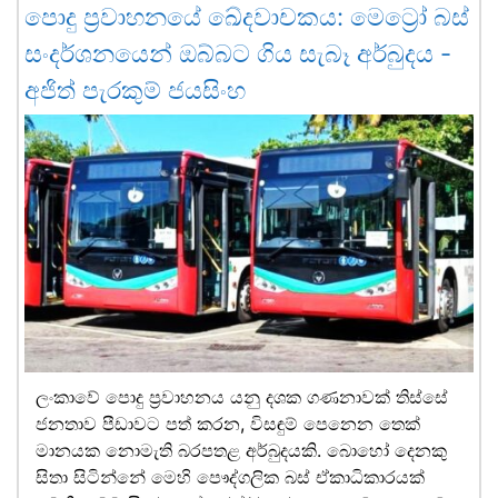
පොදු ප්‍රවාහනයේ ඛේදවාචකය: මෙට්‍රෝ බස්
සංදර්ශනයෙන් ඔබ්බට ගිය සැබෑ අර්බුදය -
අජිත් පැරකුම් ජයසිංහ
ලංකාවේ පොදු ප්‍රවාහනය යනු දශක ගණනාවක් තිස්සේ
ජනතාව පීඩාවට පත් කරන, විසඳුම් පෙනෙන තෙක්
මානයක නොමැති බරපතළ අර්බුදයකි. බොහෝ දෙනකු
සිතා සිටින්නේ මෙහි පෞද්ගලික බස් ඒකාධිකාරයක්