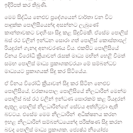
ඉදිරිපත් කර තිබුණි.
මෙම සිද්ධිය නෙළුව ප්‍රදේශයෙන් වාර්තා වන විට
පාදුක්ක පොලිසීයෙන්ද අසන්නට ලැබුණේ
කාන්තාවකට වදහිංසා සිදු කළ සිදුවීමකි. ඒසේම පොලිස්
බස් රථ වලින් ඉන්ධන සොරා ගත් පොලිස් කොස්තාපල්
රියදුරන් ගැනද අනාවරණය විය. එකපිට පොලිසියේ
විනය වි‌රෝධී ක්‍රියාවන් රැසක් මාධ්‍ය මඟින් හෙළි වීමත්
සමඟ පොලිස් මාධ්‍ය ප්‍රකාශකවරයා මේ සම්බන්ධව
මාධ්‍යයට ප්‍රකාශයක් සිදු කර සිටියේය.
ඒ විනය විරෝධි ක්‍රියාවන් සිදු කර සිටින නෙළුව
පොලිසියේ, වරකාපොල පොලිසියේ නිලධාරීන් මෙන්ම
පොලිස් බස් රථ වලින් ඉන්ධණ සොරකම් කළ රියදුරන්
ඇතුලු පොලිස් නිලධාරීන්ගේ සේවය අත්හිටුවා ඇති
බවටය. එසේම මෙම නිලධාරින් අධීක්ෂනය කරන
ඉහළ නිලධාරින් සම්බන්ධයෙන්ද පරීක්ෂණ සිදු කරන
බවද පොලිස් මාධ්‍ය ප්‍රකාශක, ජ්‍යෙෂ්ඨ නියෝජ්‍ය