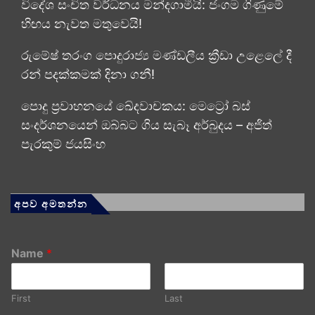
විදේශ සංචිත වර්ධනය මන්දගාමීයි: ජංගම ගිණුමේ
හිඟය නැවත මතුවෙයි!
රුමේෂ් තරංග පොදුරාජ්‍ය මණ්ඩලීය ක්‍රීඩා උළෙලේ දී
රන් පදක්කමක් දිනා ගනී!
පොදු ප්‍රවාහනයේ ඛේදවාචකය: මෙට්‍රෝ බස්
සංදර්ශනයෙන් ඔබ්බට ගිය සැබෑ අර්බුදය – අජිත්
පැරකුම් ජයසිංහ
අපව අමතන්න
Name
*
First
Last