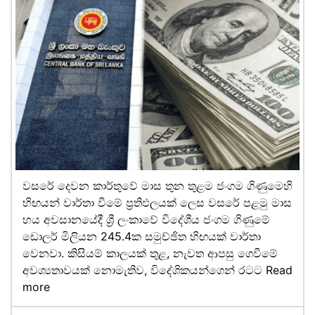
වසරේ දෙවන කාර්තුවේ මාස තුන තුළම ජංගම ගිණුමෙහි
හිඟයන් වාර්තා වීමේ ප්‍රතිඵලයක් ලෙස වසරේ පළමු මාස
හය අවසානයේදී ශ්‍රී ලංකාවේ විදේශීය ජංගම ගිණුමේ
ඩොලර් මිලියන 245.4ක සමුච්ඡිත හිඟයක් වාර්තා
වෙනවා. කිසියම් කාලයක් තුළ, නැවත ආපසු ගෙවීමේ
අවශ්‍යතාවයක් නොමැතිව, විදේශිකයන්ගෙන් රටට
Read
more