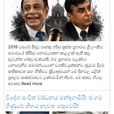
2019 වසරේ සිදුවූ පාස්කු ඉරිදා ත්‍රස්ත ප්‍රහාරය ශ්‍රී ලාංකීය
සමාජයේ කිසිදා නොමැකෙන කැලලක් ඇති කළ
දැවැන්ත ඛේදවාචකයකි. එම ප්‍රහාරය වළක්වා
නොගැනීම සම්බන්ධයෙන් වගකිවයුත්තන්ට දඬුවම් දීමේ
කතිකාවත සහ නීතිමය ක්‍රියාදාමයන් මේ දිනවල යළිත්
ප්‍රබලව සාකච්ඡාවට ලක්වෙමින් තිබේ. මේ අතර, හිටපු
අමාත්‍ය
Read more
විදේශ සංචිත වර්ධනය මන්දගාමීයි: ජංගම
ගිණුමේ හිඟය නැවත මතුවෙයි!