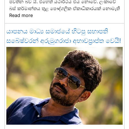
පවතින බව යි. එහෙත් යථාර්ථය එය නොවේ. ලංකාවේ
බස් කර්මාන්තය තුළ පෞද්ගලික ඒකාධිකාරයක් නොමැති
Read more
යාපනය මාධ්‍ය සමාජයේ හිටපු සභාපති
සබේෂ්වරන් අරුමුගරාජා අභාවප්‍රාප්ත වෙයි!