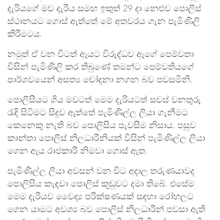
දැරියගේ මව දැරිය සමඟ ඉකුත් 29 දා නෙළුව පොලිස්
ස්ථානයට ගොස් ඇත්තේ මේ අතවරය ගැන පැමිණිලි
කිරීමටය.
නමුත් ඒ වන විටත් ඇයට විරුද්ධව ඇගේ පෙම්වතා
විසින් පැමිණිලි කර තිබුණේ තමන්ට පෙම්වතියගේ
පාර්ශවයෙන් අසත්‍ය චෝදනා නගන බව පවසමිනි.
පොලිසීයට ගිය මවටත් මෙම දැරියටත් සවස් වනතුරු
රැඳි සිටිමට සිදුව ඇත්තේ පැමිණිල්ල ලියා ගැනීමට
කෙනෙකු නැති බව පොලිසිය පැවසීම නිසාය. පසුව
කාන්තා පොලිස් නිලධාරීනියක් විසින් පැමිණිල්ල ලියා
ගෙන ඇය රාජකාරී නිමවා ගොස් ඇත.
පැමිණිල්ල ලියා අවසන් වන විට අදාල තරුණයාවද
පොලිසිය කැඳවා පොලිස් කූඩුවට දමා තිබේ. එසේම
මෙම දැරියව වෛද්‍ය පරික්ෂණයක් සඳහා රෝහලට
ගෙන යාමට අවශ්‍ය බව පොලිස් නිලධාරීන් පවසා ඇති