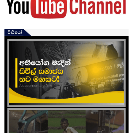
වීඩියෝ