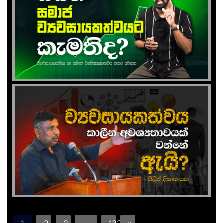
1
2
3
…
132
»