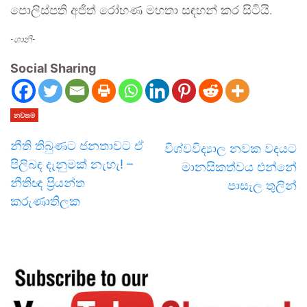
පොලිස්පති අජිත් රෝහණ මහතා සඳහන් කර සිටියි.
-ශානි-
Social Sharing
නවතම
නීති තිබුණට ජනතාවට ඒ
විශ්වවිද්‍යාල නවක වදයට
පිලිබඳ දැනුමක් නැහැ! –
මානසිකත්වය එන්නේ
නීතිඥ ප්‍රියන්ත
පාසැල තුලින්
කරුණාතිලක