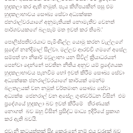
හුදකලා කර ඇති නමුත්, පැය කිහිපයකින් පසු එම
හුදකලාභාවය සෞඛ්‍ය සේවා අධ්‍යක්ෂක
ජනරාල්වරයාගේ අනුමැතියක් නොමැතිව වෙනත්
පාර්ශවයකගේ බලපෑම් මත ඉවත් කර තිබේ.”
පොලිස්පතිවරයාට පැමිණිල්ල යොමු කරන වැල්ලගේ
සුදේශ් නන්දිමාල් සිල්වා, මල්ලව ආරච්චි ගමගේ අසේල
සම්පත් හා නිෂාර් මවුලානා යන සිවිල් ක්‍රියාධරයන්
පෙන්වා දෙන්නේ පවතින නීතිය අනුව යම් ප්‍රදේශයක
හුදකලාභාවය පැනවීම හෝ ඉවත් කිරීම සෞඛ්‍ය සේවා
අධ්‍යක්ෂක ජනරාල්වරයාගේ කාර්යක් මෙන්ම
බලතලයක් වන නමුත් වර්තමාන සෞඛ්‍ය සේවා
අධ්‍යක්ෂ ජෙනරාල් වන අසේල ගුණවර්ධන විසින් එම
ප්‍රදේශයේ හුදකලා බව ඉවත් කිරීමේ තිරණයක්
නොගත් බව ඔහු විසින් ප්‍රසිද්ධ මාධ්‍ය ඉදිරියේ ප්‍රකාශ
කර ඇති බවයි.
එවැනි කටයුත්තක් සිදු කෙරුනේ නම් එය වරදක් බව