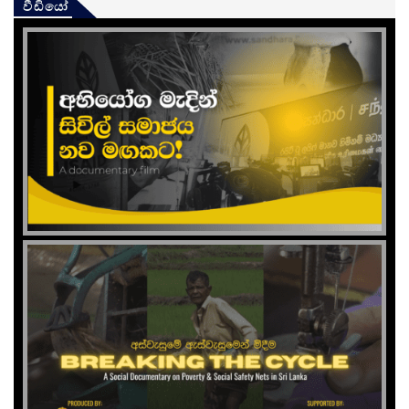
වීඩියෝ