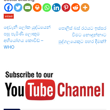
නවතම
දෙවැනි ලෝක යුද්ධයෙන්
පොලිස් බස් රථයට ඉස්සර
පසු පැමිණි ලොකුම
වීමට නොදුන්නාට
අභියෝගය කොවිඩ් –
පුද්ගලයෙකුට පහර දීමක්?
WHO