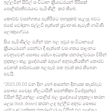
ඉල්ලමින් සිවිල් සංවිධාන ක්‍රියාධරයන් පිරිසක්
පොලිස්පතිවරයාට පැමිණිලි කර තිබේ.
කොව්ඩ් වසන්ගතය පැතිරීමට පහසුකම් සැලසූ බවට
එසේ චෝදනා එල්ලවී ඇත්තේ ප්‍රවාහණ ඇමැති ගාමිණී
ලොකුගේටය.
සිය පැමිණිල්ල මගින් ජන බල පවුර සංවිධානයේ
ක්‍රියාධරයන් පෙන්වා දී ඇත්තේ වසංගතය පාලනය
වෙනුවෙන් සෞඛ්‍ය සේවා අධ්‍යක්ෂ ජනරාල්වරයා විසින්
හුදකලා කළ ප්‍රදේශයක් ඔහුගේ අනුමැතියකින් තොරව
වෙනත් පාර්ශවයක බලපෑම් මත ඉවත් කර තිබෙන
බවයි.
“2021.05.03 වන දින හෝ ආසන්න දිනයක කැස්බෑව
සෞඛ්‍ය වෛද්‍ය නිලධාරිනී සමන්තිකා විජේසුන්දර
විසින් පිළියන්දල පොලිස් බල ප්‍රදේශයේ හුදකලා කරන
ලෙස (lock down) කරන ලද ඉල්ලීම අනුව සෞඛ්‍ය
සේවා අධ්‍යක්ෂක ජනරාල්වරයා විසින් එම ප්‍රදේශය