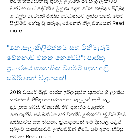
තවත් හත්දෙනෙකු තුවාල ලැබීමත් සමඟ ශ්‍රී ලංකාවේ
බන්ධනාගාර පද්ධතිය මුහුණ දෙන අධික තදබදය පිළිබඳ
ගැටලුව නැවතත් ජාතික අවධානයට ලක්ව තිබේ. මෙම
සිදුවීමට හේතු වූ කරුණු මෙතෙක් නිල වශයෙන්
Read
more
"නොසැලකිලිමත්කම සහ මිනීමැරුම්
චේතනාව එකක් නෙවෙයි": පාස්කු
ප්‍රහාරයේ නෛතික වගවීම ගැන අලි
සබ්රිගෙන් විග්‍රහයක්!
2019 වසරේ සිදුවූ පාස්කු ඉරිදා ත්‍රස්ත ප්‍රහාරය ශ්‍රී ලාංකීය
සමාජයේ කිසිදා නොමැකෙන කැලලක් ඇති කළ
දැවැන්ත ඛේදවාචකයකි. එම ප්‍රහාරය වළක්වා
නොගැනීම සම්බන්ධයෙන් වගකිවයුත්තන්ට දඬුවම් දීමේ
කතිකාවත සහ නීතිමය ක්‍රියාදාමයන් මේ දිනවල යළිත්
ප්‍රබලව සාකච්ඡාවට ලක්වෙමින් තිබේ. මේ අතර, හිටපු
අමාත්‍ය
Read more