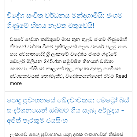
විදේශ සංචිත වර්ධනය මන්දගාමීයි: ජංගම
ගිණුමේ හිඟය නැවත මතුවෙයි!
වසරේ දෙවන කාර්තුවේ මාස තුන තුළම ජංගම ගිණුමෙහි
හිඟයන් වාර්තා වීමේ ප්‍රතිඵලයක් ලෙස වසරේ පළමු මාස
හය අවසානයේදී ශ්‍රී ලංකාවේ විදේශීය ජංගම ගිණුමේ
ඩොලර් මිලියන 245.4ක සමුච්ඡිත හිඟයක් වාර්තා
වෙනවා. කිසියම් කාලයක් තුළ, නැවත ආපසු ගෙවීමේ
අවශ්‍යතාවයක් නොමැතිව, විදේශිකයන්ගෙන් රටට
Read
more
පොදු ප්‍රවාහනයේ ඛේදවාචකය: මෙට්‍රෝ බස්
සංදර්ශනයෙන් ඔබ්බට ගිය සැබෑ අර්බුදය -
අජිත් පැරකුම් ජයසිංහ
ලංකාවේ පොදු ප්‍රවාහනය යනු දශක ගණනාවක් තිස්සේ