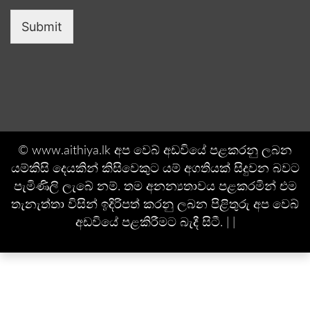
Submit
© www.aithiya.lk අප වෙබ් අඩවියේ පළකරනු ලබන
යම්කිසි දෙයකින් කිසිවෙකුට යම් අගතියක් සිදුවන බවට
පැමිණිලි ලැබේ නම්. තම අනන්‍යතාවය පළකරමින් එම
තැනැත්තා විසින් ඉදිරිපත් කරනු ලබන පිළිතුරු අප වෙබ්
අඩවියේ පළකිරීමට බැදී සිටී. | |