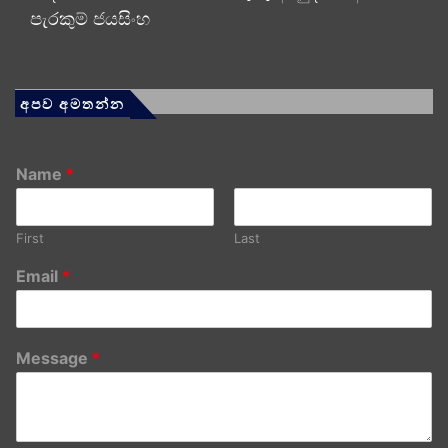
පැරකුම් ජයසිංහ
අපව අමතන්න
Name
*
First
Last
Email
*
Message
*