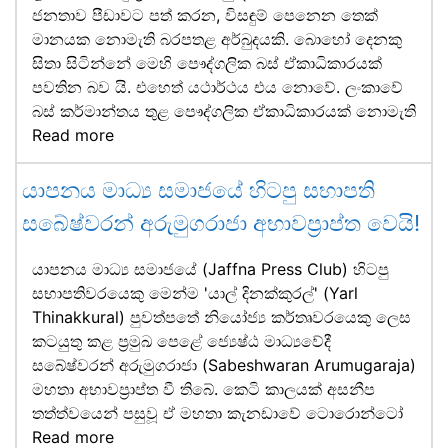
ජනතාව පීඩාවට පත් කරන, විසඳුම් පෙනෙන තෙක්
මානයක නොමැති බරපතළ අර්බුදයකි. බොහෝ දෙනකු
සිතා සිටින්නේ මෙහි පෞද්ගලික බස් ඒකාධිකාරයක්
පවතින බව යි. එහෙත් යථාර්ථය එය නොවේ. ලංකාවේ
බස් කර්මාන්තය තුළ පෞද්ගලික ඒකාධිකාරයක් නොමැති
Read more
යාපනය මාධ්‍ය සමාජයේ හිටපු සභාපති
සබේෂ්වරන් අරුමුගරාජා අභාවප්‍රාප්ත වෙයි!
යාපනය මාධ්‍ය සමාජයේ (Jaffna Press Club) හිටපු
සභාපතිවරයෙකු මෙන්ම 'යාල් දිනක්කුරල්' (Yarl
Thinakkural) පුවත්පතේ නියෝජ්‍ය කර්තෘවරයෙකු ලෙස
කටයුතු කළ ප්‍රමුඛ පෙළේ ජ්‍යෙෂ්ඨ මාධ්‍යවේදී
සබේෂ්වරන් අරුමුගරාජා (Sabeshwaran Arumugaraja)
මහතා අභාවප්‍රාප්ත වී තිබේ. කෙටි කාලයක් අසනීප
තත්ත්වයෙන් පසුවූ ඒ මහතා කැනඩාවේ ටොරොන්ටෝ
Read more