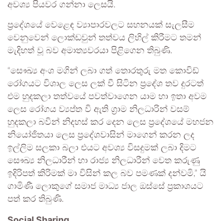
අවශ්‍ය පියවර ගන්නා ලෙසයි.
ප්‍රදේශයේ වෙළෙඳ ව්‍යාපාරවලට සහනයක් සැලසීම
වෙනුවෙන් ලොක්ඩවුන් තත්වය ලිහිල් කිරීමට තමන්
මැදිහත් වූ බව අමාත්‍යවරයා පිළිගෙන තිබුණි.
“සෞඛ්‍ය අංශ මගින් ලබා ගත් තොරතුරු මත කොවිඩ්
රෝගයට විශාල ලෙස ලක් වී සිටින ප්‍රදේශ තව දුරටත්
එම හුදකලා තත්වයේ පවත්වාගෙන යාම හා ඉතා අවම
ලෙස රෝගය ව්‍යප්ත වි ඇති ග්‍රාම නිලධාරින් වසම්
හුදකලා බවින් නිදහස් කර දෙන ලෙස ප්‍රදේශයේ මහජන
නියෝජිතයා ලෙස ප්‍රදේශවාසින් මාගෙන් කරන ලද
ඉල්ලිම සලකා බලා එයට අවශ්‍ය විසදුමක් ලබා දිමට
සෞඛ්‍ය නිලධාරීන් හා රාජ්‍ය නිලධාරීන් වෙත කරුණු
ඉදිරිපත් කිරිමක් මා විසින් කල බව පමණක් දන්වමි,” යි
ගාමිණී ලොකුගේ සමාජ මාධ්‍ය ජාල ඔස්සේ ප්‍රකාශයට
පත් කර තිබුණි.
Social Sharing