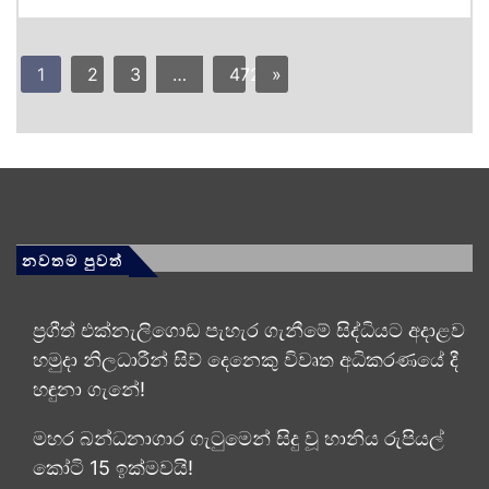
1
2
3
…
472
»
නවතම පුවත්
ප්‍රගීත් එක්නැලිගොඩ පැහැර ගැනීමේ සිද්ධියට අදාළව
හමුදා නිලධාරීන් සිව් දෙනෙකු විවෘත අධි­ක­ර­ණ­යේ දී
හඳුනා ගැනේ!
මහර බන්ධනාගාර ගැටුමෙන් සිදු වූ හානිය රුපියල්
කෝටි 15 ඉක්මවයි!