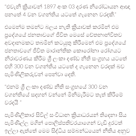
“එවැනි ක්‍රියාවන් 1897 අංක 03 දරණ නිරෝධායන ආඥා
පනතේ 4 වන වගන්තිය යටතේ ගැනෙන වරදකි.”
එමෙන්ම තමන්ට බලය නැති ක්‍රියාවක් කරමින් එම
ප්‍රදේශයේ ජනතාවගේ ජීවිත මෙසේ චේතනාන්විතව
අවදානමකට තබමින් කටයුතු කිරීමෙන් එම ප්‍රදේශයේ
ජනතාවගේ ජීවිත මාරාන්තික කොරෝනා රෝගයට
නිරාවරණය කිරීම ශ්‍රී ලංකා දණ්ඩ නීති සංග්‍රහය යටතේ
එහි 300 වන වගන්තිය යටතේ ද ගැනෙන වරදක් බව
පැමිණිලිකරුවන් පෙන්වා දෙති.
“එනම් ශ්‍රී ලංකා දණ්ඩ නීති සංග්‍රහයේ 300 වන
වගන්තියේ සදහන් වන්නේ මිනිමැරීමට තැත් කිරීමේ
වරදයි ”
පැමිණිලිකාර සිවිල් සංවිධාන ක්‍රියාධරයන් තිදෙනා සිය
පැමිණිල්ල මගින් පොලිස්පතිවරයාගෙන් වැඩි දුරටත්
ඉල්ලා ඇත්තේ මෙම සිද්ධිය සම්බන්ධයෙන් නීතිය අනුව