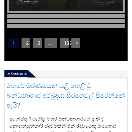
1
2
3
…
132
»
අවකාශය
මහරේ මරණයෙන් යළි හෙළි වූ
බන්ධනාගාර අර්බුදය: සිරගෙවල් පිරෙන්නේ
ඇයි?
අගෝස්තු 1 වැනිදා මහර බන්ධනාගාරයේ ඇති වූ
නොසන්සුන්කාරී සිදුවීමකින් එක් රැඳවියෙකු මියගොස්