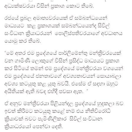
අධ්‍යක්ෂවරයා විසින් ප්‍රකාශ කොට තිබේ.
රජයේ ප්‍රබල අමාත්‍යවරයෙක් ඒ සම්බන්ධයෙන්
මාධ්‍යයට කළ ප්‍රකාශයක් සම්බන්ධයෙන්ද සිවිල්
සංවිධාන ක්‍රියාධරයන් පොලිස්පතිවරයාගේ අවධානය
යොමු කර තිබේ.
“මේ අතර එම ප්‍රදේශයේ පාර්ලිමේන්තු මන්ත්‍රීවරයෙක්
වන ගාමිණී ලොකුගේ විසින් ප්‍රසිද්ධ මාධ්‍යයට ප්‍රකාශ
කර සිටියේ තමන් එම ප්‍රදේශයේ මන්ත්‍රීවරයා වශයෙන්
එම ප්‍රදේශයේ ජනතාවගේ අවශ්‍යතාවයන් සොයාබලා
අවශ්‍ය කටයුතු කළ යුතු බවයි. එසේම ඒ සදහා ඔහුට
අයිතියක් ඇති බවද එහිදී පවසා ඇත. ”
ඒ අනුව මන්ත්‍රීවරයා පිළියන්දල ප්‍රදේශයේ හුදකලා බව
ඉවත් කිරීමට කටයුතු කළේ නම් එය නීතිවිරෝධි
ක්‍රියාවක් බවට පැමිණිලිකාර සිවිල් සංවිධාන
ක්‍රියාධරයෝ පෙන්වා දෙති.