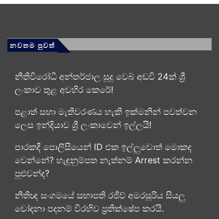
නවතම පුවත්
නීතිවිරෝධී අන්තර්ජාල සූදු වෙබ් අඩවි 24ක් ශ්‍රී
ලංකාව තුළ අවහිර කෙරේ!
පළාත් සභා මැතිවරණය හැකි ඉක්මනින් පවත්වන
ලෙස ඉන්දියාව ශ්‍රී ලංකාවෙන් ඉල්ලයි!
පාරකදී පොලිසියෙන් ID එක ඉල්ලුවොත් මොකද
වෙන්නේ? හැඳුනුම්පත නැත්නම් Arrest කරන්න
පුළුවන්ද?
නීතිඥ සංගමයේ සභාපති රජීව් අමරසූරිය සියලු
චෝදනා පදනම් විරහිව ප්‍රතික්ෂේප කරයි.