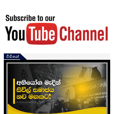
වීඩියෝ