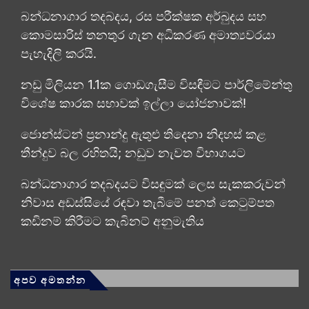
බන්ධනාගාර තදබදය, රස පරීක්ෂක අර්බුදය සහ
කොමසාරිස් තනතුර ගැන අධිකරණ අමාත්‍යවරයා
පැහැදිලි කරයි.
නඩු මිලියන 1.1ක ගොඩගැසීම විසඳීමට පාර්ලිමේන්තු
විශේෂ කාරක සභාවක් ඉල්ලා යෝජනාවක්!
ජොන්ස්ටන් ප්‍රනාන්දු ඇතුළු තිදෙනා නිදහස් කළ
තීන්දුව බල රහිතයි; නඩුව නැවත විභාගයට
බන්ධනාගාර තදබදයට විසඳුමක් ලෙස සැකකරුවන්
නිවාස අඩස්සියේ රඳවා තැබීමේ පනත් කෙටුම්පත
කඩිනම් කිරීමට කැබිනට් අනුමැතිය
අපව අමතන්න