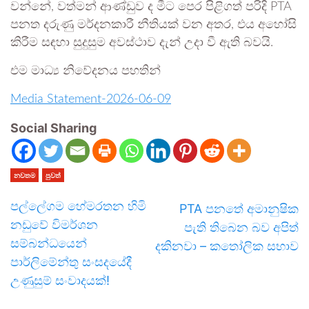
වන්නේ, වත්මන් ආණ්ඩුව ද මීට පෙර පිළිගත් පරිදි PTA
පනත දරුණු මර්දනකාරී නීතියක් වන අතර, එය අහෝසි
කිරීම සඳහා සුදුසුම අවස්ථාව දැන් උදා වී ඇති බවයි.
එම මාධ්‍ය නිවේදනය පහතින්
Media Statement-2026-06-09
Social Sharing
නවතම
පුවත්
පල්ලේගම හේමරතන හිමි
PTA පනතේ අමානුෂික
නඩුවේ විමර්ශන
පැති තිබෙන බව අපිත්
සම්බන්ධයෙන්
දකිනවා – කතෝලික සභාව
පාර්ලිමේන්තු සංසදයේදී
උණුසුම් සංවාදයක්!