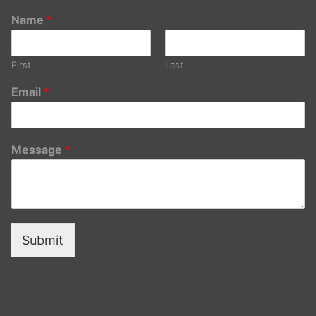
Name
*
First
Last
Email
*
Message
*
Submit