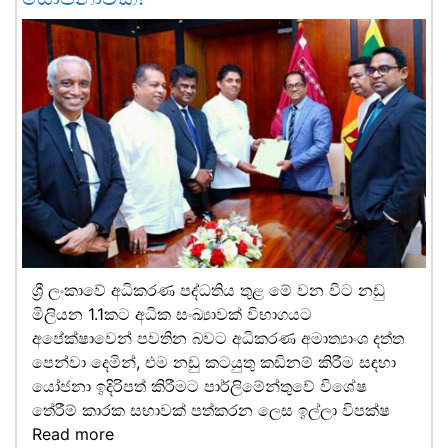
ශ්‍රී ලංකාවේ අධිකරණ පද්ධතිය තුළ මේ වන විට නඩු
මිලියන 1.1කට අධික සංඛ්‍යාවක් විභාගයට
අපේක්ෂාවෙන් පවතින බවට අධිකරණ අමාත්‍යාංශ දත්ත
පෙන්වා දෙමින්, එම නඩු කටයුතු කඩිනම් කිරීම සඳහා
යෝජනා ඉදිරිපත් කිරීමට පාර්ලිමේන්තුවේ විශේෂ
තේරීම් කාරක සභාවක් පත්කරන ලෙස ඉල්ලා විපක්ෂ
Read more