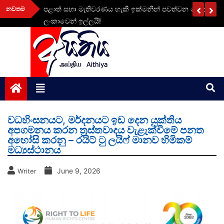
Skip
අවහිර
පළාත් සභා මැතිවරණය හැකි ඉක්මනින් පවත්වන ලෙස ඉන්දියාව
නවතම
to
ලංකාවෙන් ඉල්ලයි!
content
aithiya
Human Rights News
වධහිංසනයට, මර්දනයට ඉඩ දෙන යුක්තිය
අපගමනය කරන ත්‍රස්තවාදය වැළැක්වීමේ පනත
අහෝසි කරනු – රයිට් ටු ලයිෆ් මානව හිමිකම්
මධ්‍යස්ථානය
June 9, 2026
Writer