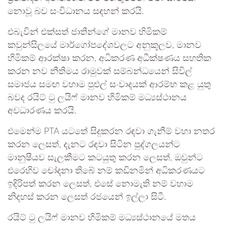
නොවූ බව සංවිධානය සඳහන් කරයි.
එබැවින් එක්සත් ජාතීන්ගේ මානව හිමිකම්
කවුන්සිලයේ මාර්ගෝපදේශවලට අනුකූලව, මානව
හිමිකම් ආරක්ෂා කරන, අධිකරණ අධීක්ෂණය සහතික
කරන නව නීතිමය රාමුවක් සම්බන්ධයෙන් සිවිල්
සමාජය සමඟ වහාම පුළුල් සංවාදයක් ආරම්භ කළ යුතු
බවද රයිට් ටු ලයිෆ් මානව හිමිකම් මධ්‍යස්ථානය
අවධාරණය කරයි.
එමෙන්ම PTA යටතේ සිදුකරන රඳවා ගැනීම් වහා නතර
කරන ලෙසත්, දැනට රඳවා සිටින පුද්ගලයන්ට
මානුෂීයව සැලකීමට කටයුතු කරන ලෙසත්, ඔවුන්ට
එරෙහිව චෝදනා තිබේ නම් කඩිනමින් අධිකරණයට
ඉදිරිපත් කරන ලෙසත්, එසේ නොමැති නම් වහාම
නිදහස් කරන ලෙසත් රජයෙන් ඉල්ලා සිටී.
රයිට් ටු ලයිෆ් මානව හිමිකම් මධ්‍යස්ථානයේ මතය