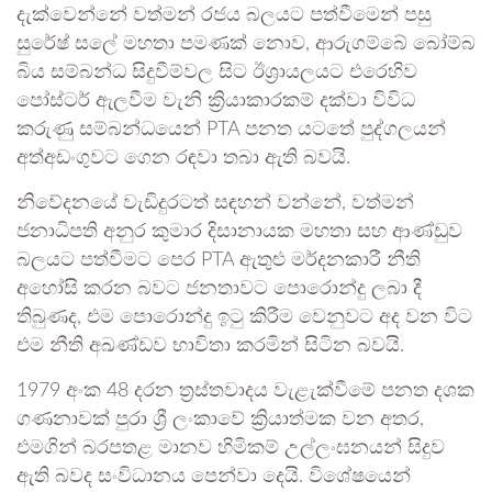
දැක්වෙන්නේ වත්මන් රජය බලයට පත්වීමෙන් පසු
සුරේෂ් සලේ මහතා පමණක් නොව, ආරුගම්බේ බෝම්බ
බිය සම්බන්ධ සිදුවීම්වල සිට ඊශ්‍රායලයට එරෙහිව
පෝස්ටර් ඇලවීම වැනි ක්‍රියාකාරකම් දක්වා විවිධ
කරුණු සම්බන්ධයෙන් PTA පනත යටතේ පුද්ගලයන්
අත්අඩංගුවට ගෙන රඳවා තබා ඇති බවයි.
නිවේදනයේ වැඩිදුරටත් සඳහන් වන්නේ, වත්මන්
ජනාධිපති අනුර කුමාර දිසානායක මහතා සහ ආණ්ඩුව
බලයට පත්වීමට පෙර PTA ඇතුළු මර්දනකාරී නීති
අහෝසි කරන බවට ජනතාවට පොරොන්දු ලබා දී
තිබුණද, එම පොරොන්දු ඉටු කිරීම වෙනුවට අද වන විට
එම නීති අඛණ්ඩව භාවිතා කරමින් සිටින බවයි.
1979 අංක 48 දරන ත්‍රස්තවාදය වැළැක්වීමේ පනත දශක
ගණනාවක් පුරා ශ්‍රී ලංකාවේ ක්‍රියාත්මක වන අතර,
එමගින් බරපතළ මානව හිමිකම් උල්ලංඝනයන් සිදුව
ඇති බවද සංවිධානය පෙන්වා දෙයි. විශේෂයෙන්