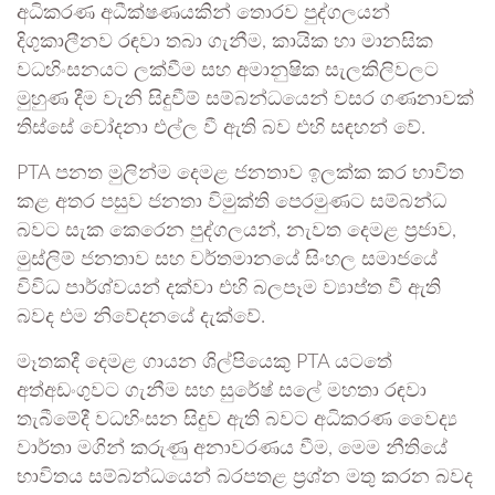
අධිකරණ අධීක්ෂණයකින් තොරව පුද්ගලයන්
දිගුකාලීනව රඳවා තබා ගැනීම, කායික හා මානසික
වධහිංසනයට ලක්වීම සහ අමානුෂික සැලකිලිවලට
මුහුණ දීම වැනි සිදුවීම් සම්බන්ධයෙන් වසර ගණනාවක්
තිස්සේ චෝදනා එල්ල වී ඇති බව එහි සඳහන් වේ.
PTA පනත මුලින්ම දෙමළ ජනතාව ඉලක්ක කර භාවිත
කළ අතර පසුව ජනතා විමුක්ති පෙරමුණට සම්බන්ධ
බවට සැක කෙරෙන පුද්ගලයන්, නැවත දෙමළ ප්‍රජාව,
මුස්ලිම් ජනතාව සහ වර්තමානයේ සිංහල සමාජයේ
විවිධ පාර්ශ්වයන් දක්වා එහි බලපෑම ව්‍යාප්ත වී ඇති
බවද එම නිවේදනයේ දැක්වේ.
මෑතකදී දෙමළ ගායන ශිල්පියෙකු PTA යටතේ
අත්අඩංගුවට ගැනීම සහ සුරේෂ් සලේ මහතා රඳවා
තැබීමේදී වධහිංසන සිදුව ඇති බවට අධිකරණ වෛද්‍ය
වාර්තා මගින් කරුණු අනාවරණය වීම, මෙම නීතියේ
භාවිතය සම්බන්ධයෙන් බරපතළ ප්‍රශ්න මතු කරන බවද