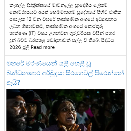
කෑගල්ල දිස්ත්‍රික්කයේ මාවනැල්ල ප්‍රාදේශීය ලේකම්
කොට්ඨාසයට අයත් හෙම්මාතගම ප්‍රදේශයේ පිහිටි ජාතික
පාසලක 12 වන වසරේ තාක්ෂණික අංශයේ අධ්‍යාපනය
ලබන ශිෂ්‍යාවකට, තාක්ෂණික අංශයේ තොරතුරු
තාක්ෂණ (IT) විෂය උගන්වන ගුරුවරියක විසින් පහර
දුන් බවට බරපතළ චෝදනාවක් එල්ල වී තිබේ. සිද්ධිය
2026 ජූලි
Read more
මහරේ මරණයෙන් යළි හෙළි වූ
බන්ධනාගාර අර්බුදය: සිරගෙවල් පිරෙන්නේ
ඇයි?