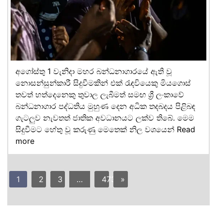
අගෝස්තු 1 වැනිදා මහර බන්ධනාගාරයේ ඇති වූ
නොසන්සුන්කාරී සිදුවීමකින් එක් රැඳවියෙකු මියගොස්
තවත් හත්දෙනෙකු තුවාල ලැබීමත් සමඟ ශ්‍රී ලංකාවේ
බන්ධනාගාර පද්ධතිය මුහුණ දෙන අධික තදබදය පිළිබඳ
ගැටලුව නැවතත් ජාතික අවධානයට ලක්ව තිබේ. මෙම
සිදුවීමට හේතු වූ කරුණු මෙතෙක් නිල වශයෙන්
Read
more
1
2
3
…
473
»