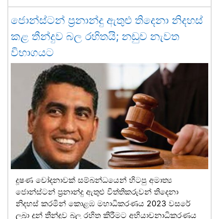
ජොන්ස්ටන් ප්‍රනාන්දු ඇතුළු තිදෙනා නිදහස්
කළ තීන්දුව බල රහිතයි; නඩුව නැවත
විභාගයට
දූෂණ චෝදනාවක් සම්බන්ධයෙන් හිටපු අමාත්‍ය
ජොන්ස්ටන් ප්‍රනාන්දු ඇතුළු විත්තිකරුවන් තිදෙනා
නිදහස් කරමින් කොළඹ මහාධිකරණය 2023 වසරේ
ලබා දුන් තීන්දුව බල රහිත කිරීමට අභියාචනාධිකරණය