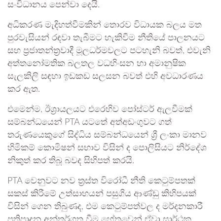
සංවිධානය පෙන්වා දෙයි.
අධිකරණ මැදිහත්වීමකින් තොරව විධායක බලය මත
පුරවැසියන් රඳවා තැබීමට හැකිවීම නීතියේ පාලනයට
සහ ප්‍රජාතන්ත්‍රවාදී මූලධර්මවලට පටහැනි බවත්, එවැනි
අත්තනෝමතික බලතල වධහිංසන හා අමානුෂික
සැලකිලි සඳහා ඉඩකඩ සලසන බවත් එහි අවධාරණය
කර ඇත.
එමෙන්ම, ඊශ්‍රායලයට එරෙහිව පෝස්ටර් ඇලවීමක්
සම්බන්ධයෙන් PTA යටතේ අත්අඩංගුවට ගත්
තරුණයෙකුගේ සිද්ධිය සම්බන්ධයෙන් ශ්‍රී ලංකා මානව
හිමිකම් කොමිෂන් සභාව විසින් ද පොලිසියට නිර්දේශ
නිකුත් කර තිබූ බවද සිහිපත් කරයි.
PTA වෙනුවට නව ත්‍රස්ත විරෝධී නීති කෙටුම්පතක්
සකස් කිරීමේ උත්සාහයන් පසුගිය ආණ්ඩු කිහිපයක්
විසින් ගෙන තිබුණද, එම කෙටුම්පත්වල ද මර්දනකාරී
ප්‍රතිපාදන අන්තර්ගත වීම හේතුවෙන් ඒවා සාර්ථක