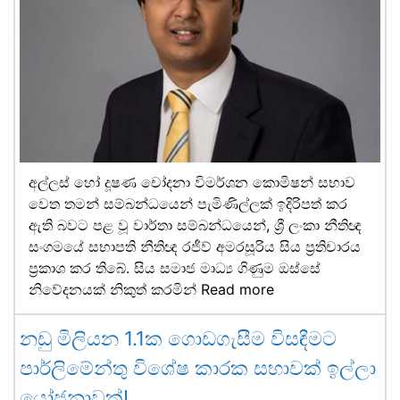
අල්ලස් හෝ දූෂණ චෝදනා විමර්ශන කොමිෂන් සභාව
වෙත තමන් සම්බන්ධයෙන් පැමිණිල්ලක් ඉදිරිපත් කර
ඇති බවට පළ වූ වාර්තා සම්බන්ධයෙන්, ශ්‍රී ලංකා නීතිඥ
සංගමයේ සභාපති නීතිඥ රජීව් අමරසූරිය සිය ප්‍රතිචාරය
ප්‍රකාශ කර තිබේ. සිය සමාජ මාධ්‍ය ගිණුම ඔස්සේ
නිවේදනයක් නිකුත් කරමින්
Read more
නඩු මිලියන 1.1ක ගොඩගැසීම විසඳීමට
පාර්ලිමේන්තු විශේෂ කාරක සභාවක් ඉල්ලා
යෝජනාවක්!