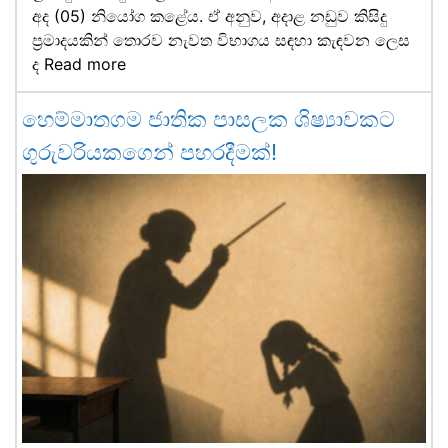
අද (05) නියෝග කළේය. ඒ අනුව, අදාළ නඩුව කිසිදු
ප්‍රමාදයකින් තොරව නැවත විභාගය සඳහා කැඳවන ලෙස
ද
Read more
හෙම්මාතගම ජාතික පාසලක ශිෂ්‍යාවකට
ගුරුවරියකගෙන් පහරදීමක්!