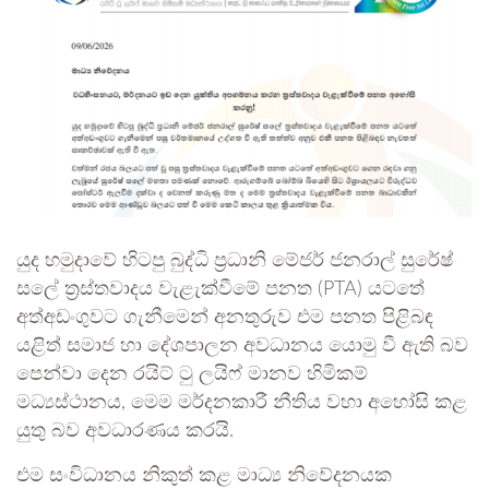
යුද හමුදාවේ හිටපු බුද්ධි ප්‍රධානි මේජර් ජනරාල් සුරේෂ්
සලේ ත්‍රස්තවාදය වැළැක්වීමේ පනත (PTA) යටතේ
අත්අඩංගුවට ගැනීමෙන් අනතුරුව එම පනත පිළිබඳ
යළිත් සමාජ හා දේශපාලන අවධානය යොමු වී ඇති බව
පෙන්වා දෙන රයිට් ටු ලයිෆ් මානව හිමිකම්
මධ්‍යස්ථානය, මෙම මර්දනකාරී නීතිය වහා අහෝසි කළ
යුතු බව අවධාරණය කරයි.
එම සංවිධානය නිකුත් කළ මාධ්‍ය නිවේදනයක