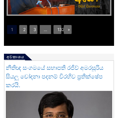
1
2
3
…
132
»
අවකාශය
නීතිඥ සංගමයේ සභාපති රජීව් අමරසූරිය
සියලු චෝදනා පදනම් විරහිව ප්‍රතික්ෂේප
කරයි.