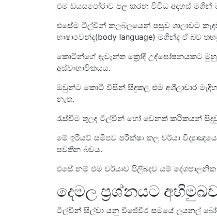
එම ඩයසපෝරාව පල කරන විවිධ අදහස් මගින් 
එසේම ටිල්වින් කලබලයෙන් පසුව ශාලාවට කැදව
භාෂාවෙන්ද(body language) මගින්ද ඒ බව තහ
කොටින්ගේ දැවැන්ත ක්‍රෝදී උද්ඝෝෂනයකට මුහු
අස්වාභාවිකයය.
ඔවුන්ට කොටි විසින් සිදුකල එම අශීලාචාර මැද
නැත.
රැස්වීම තුලද ටිල්වින් හෝ වෙනත් කථිකයන් සිද
මේ ඉරියව් සමීපව පරීක්ෂා කල චර්යා විද්‍යාඤයෙක
පවතින බවය.
එසේ නම් එම චර්යාව පිලිබදව යම් දේශපාලනික
දෙමල ප්‍රශ්නයට අභිමුඛව
ටිල්වින් සිල්වා යනු විජේවීර සමයේ ලයනල් 