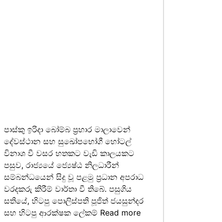
පාස්කු ඉරිදා බෝම්බ ප්‍රහාර මාලාවෙන්
දේවස්ථාන සහ සුඛෝපභෝගී හෝටල්
විනාශ වී වසර හතකට වැඩි කාලයකට
පසුව, රාජ්‍යයේ ජ්‍යෙෂ්ඨ නිලධාරීන්
සම්බන්ධයෙන් සිදු වූ පළමු ප්‍රධාන අපරාධ
වරදකරු කිරීම් වාර්තා වී තිබේ. පසුගිය
සතියේ, හිටපු පොලිස්පති පූජිත් ජයසුන්දර
සහ හිටපු ආරක්ෂක ලේකම්
Read more