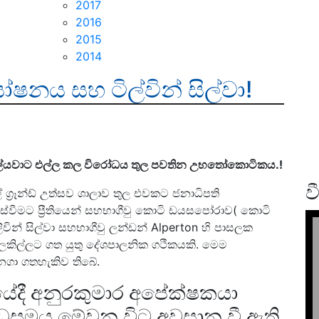
2017
2016
2015
2014
නය සහ ටිල්වින් සිල්වා!
් සිල්යවාට එල්ල කල විරෝධය තුල පවතින උභතෝකොටිකය.!
ව
ල් ග්‍රෑන්ඩ් උත්සව ශාලාව තුල එවකට ජනාධිපති
ස්වීමට ප්‍රීතියෙන් සහභාගීවු කොටි ඩයසපෝරාව( කොටි
න් සිල්වා සහභාගීවු ලන්ඩන් Alperton හි පාසලක
සැලකිල්ලට ගත යුතු දේශපාලනික ගථිකයකි. මෙම
ගා ගතහැකිව තිබේ.
යේදී අනුරකුමාර අපේක්ෂකයා
ධුසමය මේවන විට අවසාන වී ඇති