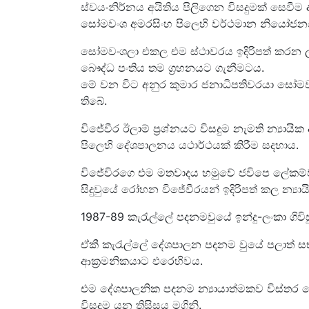
ස්වයංනිර්නය අයිතිය පිලිගෙන විසදුමක් සෙව
සෝමවංශ අමරසිංහ පිලෙහි වර්ථමාන නියෝජනය
සෝමවංශලා එකල එම ස්ථාවරය ඉදිරිපත් කරන ලද
බෞද්ධ පංතිය තම ග්‍රහනයට ගැනීමටය.
මේ වන විට අනුර කුමාර ජනාධිපතිවරයා සෝම
තිබේ.
විජේවීර ඊලාම් ප්‍රශ්නයට විසදුම නැමති න්‍යා
පිලෙහි දේශපාලනය යථාර්ථයක් කිරීම සදහාය.
විජේවිරගෙ එම මතවාදය හමුවේ ජවිපෙ ලේකම
සිදුවුයේ රෝහන විජේවීරයන් ඉදිරිපත් කල න්‍යා
1987-89 කැරැල්ලේ පදනමවුයේ ඉන්දු-ලංකා ගිවිස
ඒකී කැරැල්ලේ දේශපාලන පදනම වුයේ පලාත් සභා 
ආක්‍රමනිකයාට එරෙහිවය.
එම දේශපාලනික පදනම න්‍යායාත්මකව විස්තර ක
විසදුම යන තිසිසය මගිනි.