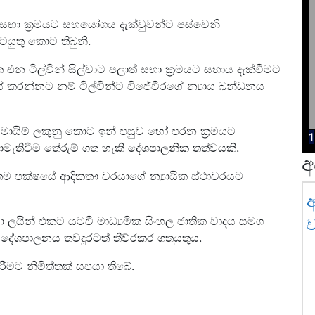
ත් සභා ක්‍රමයට සහයෝගය දැක්වුවන්ට පස්වෙනි
ුතු කොට තිබුනි.
එන ටිල්වින් සිල්වාට පලාත් සභා ක්‍රමයට සහාය දැක්වීමට
සේ කරන්නට නම් ටිල්වින්ට විජේවීරගේ න්‍යාය ඛන්ඩනය
මායිම් ලකුනු කොට ඉන් පසුව හෝ පරන ක්‍රමයට
1
මැතිවීම තේරුම් ගත හැකි දේශපාලනික තත්වයකි.
අ
තම පක්ෂයේ ආදිකතෟ වරයාගේ න්‍යායික ස්ථාවරයට
ා ලයින් එකට යටවී මාධ්‍යමික සිංහල ජාතික වාදය සමග
ව
 දේශපාලනය තවදුරටත් තීව්රකර ගතයුතුය.
රීමට නිමිත්තක් සපයා තිබේ.