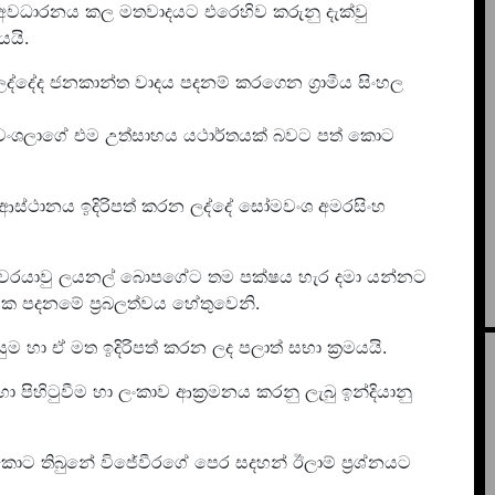
ීම අවධාරනය කල මතවාදයට එරෙහිව කරුනු දැක්වු
යි.
්දේද ජනකාන්ත වාදය පදනම් කරගෙන ග්‍රාමීය සිංහල
වංශලාගේ එම උත්සාහය යථාර්තයක් බවට පත් කොට
යික ආස්ථානය ඉදිරිපත් කරන ලද්දේ සෝමවංශ අමරසිංහ
්වරයාවු ලයනල් බොපගේට තම පක්ෂය හැර දමා යන්නට
යික පදනමේ ප්‍රබලත්වය හේතුවෙනි.
ුම හා ඒ මත ඉදිරිපත් කරන ලද පලාත් සභා ක්‍රමයයි.
පිහිටුවීම හා ලංකාව ආක්‍රමනය කරනු ලැබු ඉන්දියානු
ොට තිබුනේ විජේවීරගේ පෙර සදහන් ඊලාම් ප්‍රශ්නයට