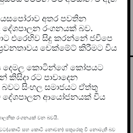
 ඩයසපෝරාව අතර පවතින
 දේශපාලන රංගනයක් බව.
්වාට එරෙහිව සිදු කරන්නේ ජවිපෙ
 ප්‍රවනතාවය චෙක්මේට් කිරීමට විය
පය දෙමල කොටින්ගේ කෝපයට
න් කිසිදා රට පාවාදෙන
ට සිංහල සමාජයට ඒත්තු
ුර්ව දේශපාලන ආයෝජනයක් විය
ාලනික රංගනයක් වන බවයි.
ාවට(කොටි සහ කොටි නොවන) සතුරෙකු වී නොමැති බව