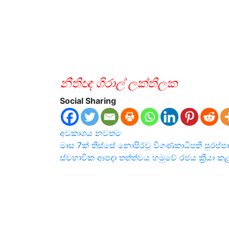
නීතිඥ ශිරාල් ලක්තිලක
Social Sharing
අවකාශය
නවතම
Post
මාස 7ක් තිස්සේ නොපිරවූ විගණකාධිපති පුරප්පා
ස්වභාවික ආපදා තත්ත්වය හමුවේ රජය ක්‍රියා 
navigation