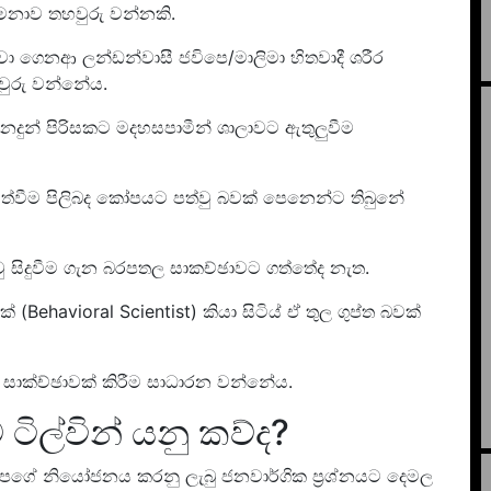
මනාව තහවුරු වන්නකි.
ා ගෙනආ ලන්ඩන්වාසී ජවිපෙ/මාලිමා හිතවාදී ශරීර
වුරු වන්නේය.
නදුන් පිරිසකට මදහසපාමීන් ශාලාවට ඇතුලුවීම
ිහත්වීම පිලිබද කෝපයට පත්වු බවක් පෙනෙන්ට තිබුනේ
ුවු සිදුවීම ගැන බරපතල සාකච්ඡාවට ගත්තේද නැත.
් (Behavioral Scientist) කියා සිටිය් ඒ තුල ගුප්ත බවක්
 සාක්ච්ඡාවක් කිරීම සාධාරන වන්නේය.
 ටිල්වින් යනු කව්ද?
බෝපගේ නියෝජනය කරනු ලැබු ජනවාර්ගික ප්‍රශ්නයට දෙමල