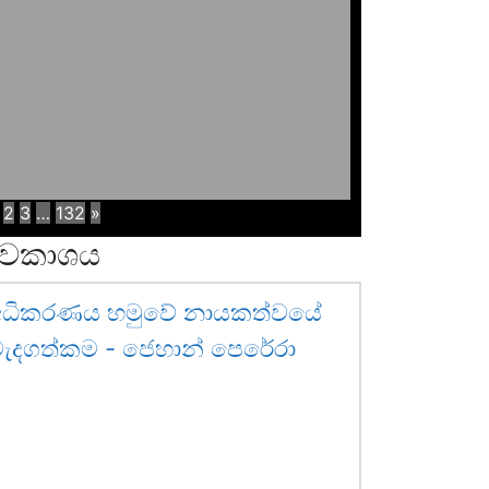
2
3
…
132
»
වකාශය
අධිකරණය හමුවේ නායකත්වයේ
ැදගත්කම - ජෙහාන් පෙරේරා