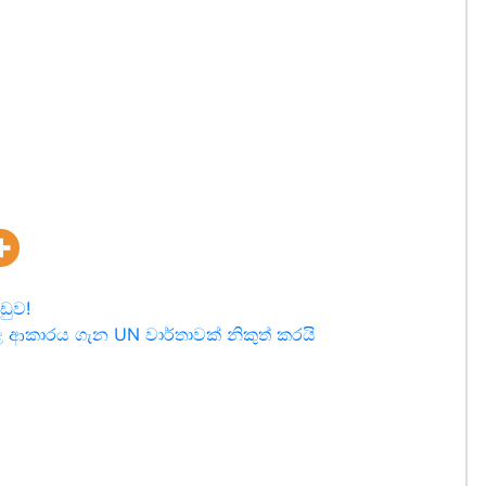
ඩුව!
කළ ආකාරය ගැන UN වාර්තාවක් නිකුත් කරයි