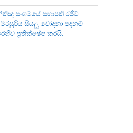
ීතිඥ සංගමයේ සභාපති රජීව්
මරසූරිය සියලු චෝදනා පදනම්
ිරහිව ප්‍රතික්ෂේප කරයි.