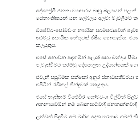
දේශප්‍රේමී ජනතා ව්‍යාපාරය බාහු බලයෙන් පලා
සේනාංකිකයන් යන ලේබලය අලවා මැඩලීමට කටය
විජේවීර-සෝමවංශ න්‍යායික පරම්පරාවෙන් පැවත 
තරම්වු න්‍යායික හේතුවක් තිබිය නොහැකිය. එ
කලයුතුය.
එසේ නොවන පදනමින් පලාත් සභා චන්දය සීමා 
පැවැත්වීමට තරම්වු දේශපාලන උද්යෝගයක් නො
එවැනි පසුබිමක එක්කෝ අනුර ජනාධිපතිවරයා 
එපිටින් රැඩිකල් තීන්දුවක් ගතයුතුය.
එසේ නැතිනම් විජේවීර-සෝමවංශ-ටිල්වින් සිල්ව
අනන්‍යවෙමින් තම බොනපාට්වාදී ජනකාන්තවාදී
ලන්ඩන් සිදුවීම මේ මාර්ග දෙක හරහාම ගමන් කි