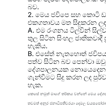
බව.
2. මෙය ජවිපෙ සහ කොටි
එකගතාවය මත සිදුකරන ලද
A. එම රංගනය ටිල්වින් සිල
තුල සිටින සිංහල ජාතිකවාදී
හැකිය.
B. එසේත් නැතහොත් ජවි
පත්ව සිටින බව පෙන්වා ඔවු
දේශපාලනයක නොයෙදෙන බව
ගැන්වීමට සිදු කරන ලද ප
හැක.
කෙසේ නමුත් මාගේ තර්කය වන්නේ මෙය දේශප
තවමත් අනුර ජනාධිපතිවරයා දෙමල ඩයසපෝර