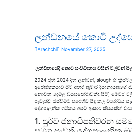
ලන්ඩනයේ කොටි උද්ඝෝෂ
Arachchi
November 27, 2025
ලන්ඩනයේදී කොටි සංවිධානය විසින් ටිල්වින
2024 ජුනි 2024 දින ලන්ඩන්, slough හි ක්‍රිස්ට
අපේක්ෂකයාව සිටි අනුර කුමාර දිසානායකගේ රැ
නොවන දෙමල ඩයසපෝරාවක්ද සිටී) මෙවර ටිලිවි
පැවැත්වු රැස්විමට එරෙහිව සිදු කල විරෝධය 
දේශපාලනික ගථිකය අපට ආකාර කීපයකින් වරන
1. පුර්ව ජනාධිපතිවරන සම
සමග පැවති දේශපාලනික ම