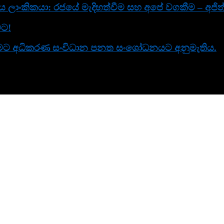
ිය ලාංකිකයා: රජයේ මැදිහත්වීම සහ අපේ වගකීම – අජිත්
වට!
 කිරීමට අධිකරණ සංවිධාන පනත සංශෝධනයට අනුමැතිය.