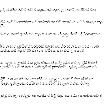
තුරු පවතින බවට කිසිම සැකයක් නැත. ලංකාවේ අද ජීවත් වන
විවිධ සංවිධානාත්මක වෙනස්කම් හා වටිනාකම්ය. මෙම කාලය තුල
යි.
ඇත්තේ ඉන්දියාව තුල අධ්‍යාපනය දියුණු කිරිෙම්දී බි‍්‍රතාන්‍යය
ති වන නව බුද්ධිමත් පරපුරක් තුලින් බටහිර ඥාන සම්බාරය යටත්
ර ගියේය. මේ අනුව 20 වන ශත වර්ශය වන විට ලංකාෙව්
.
සැලකීමට සංක‍්‍රමණිකයන් පුරුදු වූවා සේ, ඉංග‍්‍රීසි බසින්
ැලකීමට පටන් ගත්හ. මේ තුලින් ඉතාමත්ම ගැඹුරු බේදයක් රට
සි භාෂාවෙන් කටයුතු කිරීමට පුරුදු වූ යටත් විජිතවාදීන්ගේ
දෙන ප‍්‍රති උපකාරයක් සේ බොහෝ දේ ලබා ගත්හ. විශාල
 ඇති වූ විශාල ගැටලුව අද අපේකම පිළිබදව කෙරෙන සාකච්ඡාවේ දී