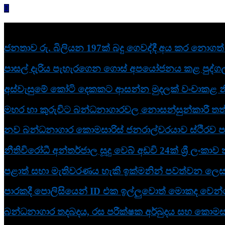
Skip
to
content
නවතම
ජනතාව රු. බිලියන 197ක් බදු ගෙවද්දී අය කර නොගත් බ
පාසල් දැරිය පැහැරගෙන ගොස් අපයෝජනය කළ පුද්ගල
අස්වැසුමේ කෝටි දෙකකට ආසන්න මුදලක් වංචාකළ න
මහර හා කුරුවිට බන්ධනාගාරවල නොසන්සුන්කාරී තත්
නව බන්ධනාගාර කොමසාරිස් ජනරාල්වරයාව ස්ථිරව පත
නීතිවිරෝධී අන්තර්ජාල සූදු වෙබ් අඩවි 24ක් ශ්‍රී ලංකා
පළාත් සභා මැතිවරණය හැකි ඉක්මනින් පවත්වන ලෙස ඉන්
පාරකදී පොලිසියෙන් ID එක ඉල්ලුවොත් මොකද වෙන්නේ
බන්ධනාගාර තදබදය, රස පරීක්ෂක අර්බුදය සහ කොමසාර