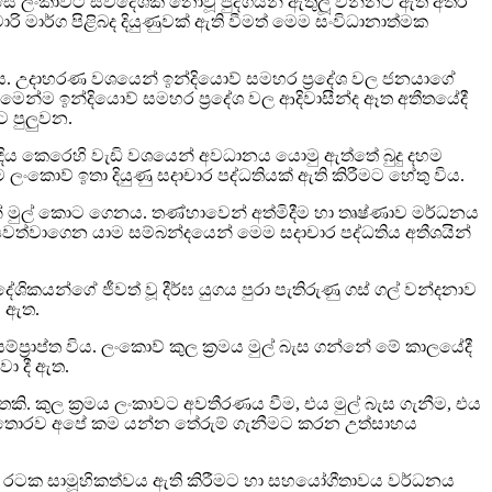
්සේ ලංකාවට ස්වදේශික නොවූ පුද්ගයන් ඇතුලූ වන්නට ඇති අතර
රි මාර්ග පිළිබද දියුණුවක් ඇති වීමත් මෙම සංවිධානාත්මක
කිය. උදාහරණ වශයෙන් ඉන්දියාෙව් සමහර ප‍්‍රදේශ වල ජනයාගේ
්ම ඉන්දියාෙව් සමහර ප‍්‍රදේශ වල ආදිවාසීන්ද ඈත අතීතයේදී
ට පුලුවන.
වදිය කෙරෙහි වැඩි වශයෙන් අවධානය යොමු ඇත්තේ බුදු දහම
 ලංකාෙව් ඉතා දියුණු සදාචාර පද්ධතියක් ඇති කිරීමට හේතු විය.
න් මුල් කොට ගෙනය. තණ්හාවෙන් අත්මිදීම හා තෘෂ්ණාව මර්ධනය
 පවත්වාගෙන යාම සම්බන්දයෙන් මෙම සදාචාර පද්ධතිය අතීශයින්
කයන්ගේ ජීවත් වූ දීර්ඝ යුගය පුරා පැතිරුණු ගස් ගල් වන්දනාව
ට ඇත.
‍්‍රාප්ත විය. ලංකාෙව් කුල ක‍්‍රමය මුල් බැස ගන්නේ මේ කාලයේදී
ා දී ඇත.
තකි. කුල ක‍්‍රමය ලංකාවට අවතීරණය වීම, එය මුල් බැස ගැනීම, එය
කින් තොරව අපේ කම යන්න තේරුම් ගැනීමට කරන උත්සාහය
ීම ම රටක සාමූහිකත්වය ඇති කිරීමට හා සහයෝගීතාවය වර්ධනය