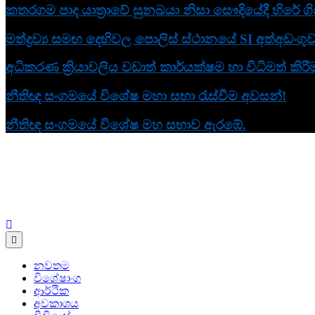
කතරගම පාද යාත්‍රාවේ සුනඛයා නිසා සෞදියේදී හිරේ ග
මත්ද්‍රව්‍ය සමඟ දෙහිවල පොලිස් ස්ථානයේ SI අත්අඩංගු
අධිකරණ ක්‍රියාවලිය වඩාත් කාර්යක්ෂම හා විධිමත්
නීතිඥ සංගමයේ විශේෂ මහා සභා රැස්වීම අවසන්!
නීතිඥ සංගමයේ විශේෂ මහ සභාව ඇරඹේ.
Human Rights News
aithiya
නවතම
විශේෂාංග
ආර්ථික
අවකාශය