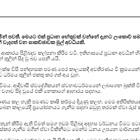
් පවතී. මෙයට එක් ප‍්‍රධාන හේතුවක් වන්නේ දැනට ලංකාෙව් සමස්
 වැදගත් වන සාකච්ඡාවක මුල් අවධියකි.
කාරය පිළිබදව කල්පනා කිරීම වටී. ඉතිහාසයේ ප‍්‍රධාන අවධීන් 
ලින් සිදු වූ බව පෙනී යයි.
ක්ෂ විසි පන්දහසක පමණ පෙර කාලයකදී අවතීරණය වී ක‍්‍රමයෙන් ඔවු
ධර්මය තුලින් එකතු කර ගත් අය වූහ.
ය. ආදිවාසී ස්වදේශිකයන් ස්වභාවධර්මයෙන් ලබාගෙන බුක්ති විදි 
ී වගාව සිදු වූයේ එකි නෙකාගේ ආහාරය සදහාය.
මාණය කල හැකි පමණට කෘෂි කර්මය දියුණු කලහ. මෙම අතිරික්තය
 කාලයේදී ප‍්‍රයෝජනයට ගැනීම සදහා ඔවුහු තරමක් ඒවා රුස් කර 
ැන් කිරීම ඇති වීමත් සමග ඉඩම් පිළිබද අදහස වර්ධනය වීමට පටන් 
 රුස්කර ගැනීම මගින් ඒවා විකිනීමට මෙන්ම ධනය උපයන මාර්ගය