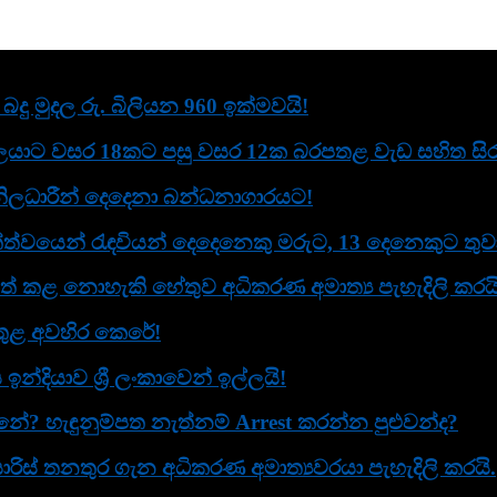
දු මුදල රු. බිලියන 960 ඉක්මවයි!
යාට වසර 18කට පසු වසර 12ක බරපතළ වැඩ සහිත සිරද
ිලධාරීන් දෙදෙනා බන්ධනාගාරයට!
ත්වයෙන් රැඳවියන් දෙදෙනෙකු මරුට, 13 දෙනෙකුට තුව
් කළ නොහැකි හේතුව අධිකරණ අමාත්‍ය පැහැදිලි කරයි
ව තුළ අවහිර කෙරේ!
දියාව ශ්‍රී ලංකාවෙන් ඉල්ලයි!
? හැඳුනුම්පත නැත්නම් Arrest කරන්න පුළුවන්ද?
ිස් තනතුර ගැන අධිකරණ අමාත්‍යවරයා පැහැදිලි කරයි.