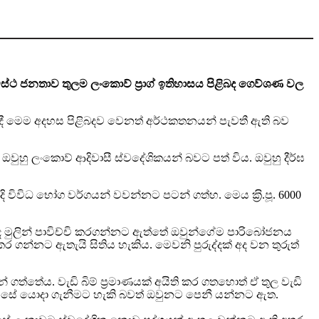
ථ ජනතාව තුලම ලංකාෙව් ප‍්‍රාග් ඉතිහාසය පිළිබද ගෙව්ශණ වල
හිදී මෙම අදහස පිළිබදව වෙනත් අර්ථකතනයන් පැවතී ඇති බව
හු ලංකාෙව් ආදිවාසී ස්වදේශිකයන් බවට පත් විය. ඔවුහු දීර්ඝ
විවිධ භෝග වර්ගයන් වවන්නට පටන් ගත්හ. මෙය ක‍්‍රි.පූ. 6000
ද මුලින් පාවිච්චි කරගන්නට ඇත්තේ ඔවුන්ගේම පාරිබෝජනය
ගන්නට ඇතැයි සිතිය හැකිය. මෙවනි පුරුද්දක් අද වන තුරුත්
ගත්තේය. වැඩි බිම් ප‍්‍රමාණයක් අයිති කර ගතහොත් ඒ තුල වැඩි
ක් සේ යොදා ගැනීමට හැකි බවත් ඔවුනට පෙනී යන්නට ඇත.