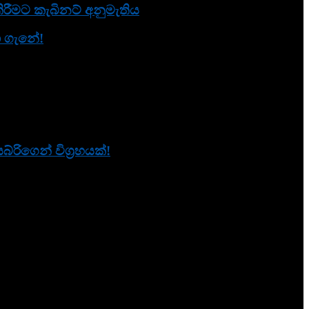
රීමට කැබිනට් අනුමැතිය
නා ගැනේ!
ිගෙන් විග්‍රහයක්!