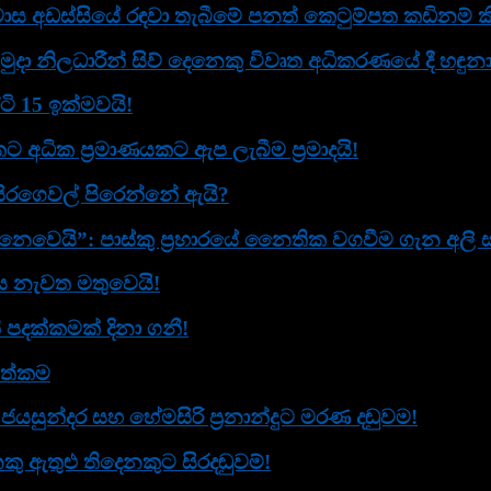
ස අඩස්සියේ රඳවා තැබීමේ පනත් කෙටුම්පත කඩිනම් කි
ුදා නිලධාරීන් සිව් දෙනෙකු විවෘත අධි­ක­ර­ණ­යේ දී හඳු
ටි 15 ඉක්මවයි!
ට අධික ප්‍රමාණයකට ඇප ලැබීම ප්‍රමාදයි!
සිරගෙවල් පිරෙන්නේ ඇයි?
ෙයි”: පාස්කු ප්‍රහාරයේ නෛතික වගවීම ගැන අලි සබ්ර
ඟය නැවත මතුවෙයි!
් පදක්කමක් දිනා ගනී!
ගත්කම
ජයසුන්දර සහ හේමසිරි ප්‍රනාන්දුට මරණ දඬුවම!
ු ඇතුළු තිදෙනකුට සිරදඬුවම්!