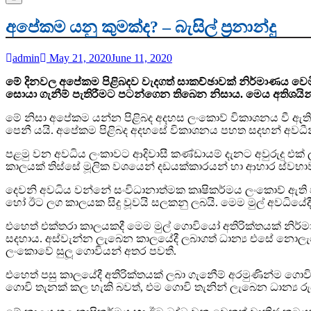
අපේකම යනු කුමක්ද? – බැසිල් ප‍්‍රනාන්දු
admin
May 21, 2020
June 11, 2020
මේ දිනවල අපේකම පිළිබදව වැදගත් සාකච්ඡාවක් නිර්මාණය වෙමින
සොයා ගැනීම් පැතිරීමට පටන්ගෙන තිබෙන නිසාය. මෙය අතිශයින්
මේ නිසා අපේකම යන්න පිළිබද අදහස ලංකාෙව් විකාශනය වී ඇති ආ
පෙනී යයි. අපේකම පිළිබද අදහසේ විකාශනය පහත සදහන් අවධීන් තු
පළමු වන අවධිය ලංකාවට ආදිවාසී කණ්ඩායම් දැනට අවුරුදු එක් ල
කාලයක් තිස්සේ මූලික වශයෙන් දඩයක්කාරයන් හා ආහාර ස්වභාව 
දෙවනි අවධිය වන්නේ සංවිධානාත්මක කෘෂිකර්මය ලංකාෙව් ඇති වීම
හෝ ඊට ලග කාලයක සිදු වූවයි සලකනු ලබයි. මෙම මුල් අවධියේද
එහෙත් එක්තරා කාලයකදී මෙම මුල් ගොවියෝ අතිරික්තයක් නිර්
සදහාය. අස්වැන්න ලැබෙන කාලයේදී ලබාගත් ධාන්‍ය එසේ නොලැබෙන
ලංකාෙවේ සුලූ ගොවියන් අතර පවතී.
එහෙත් පසු කාලයේදී අතිරික්තයක් ලබා ගැනීෙම් අරමුණින්ම ගොවිත
ගොවි තැනක් කල හැකි බවත්, එම ගොවි තැනින් ලැබෙන ධාන්‍ය