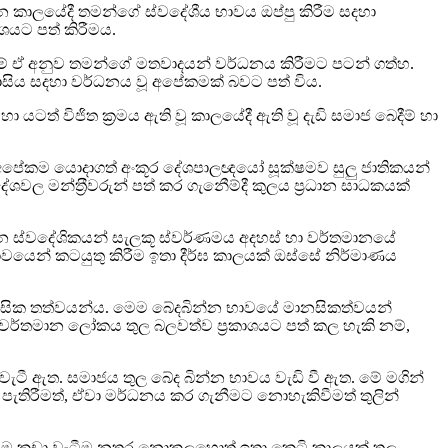
ටුවන කාලයේදී තමන්ගේ ස්වදේශීය භාවය ඔප්පු කිරීම සදහා
ාශයට පත් කිරීමය.
යම් ඒ අනුව තමන්ගේ මතවාදයන් වර්ධනය කිරීමට පටන් ගත්හ.
සිය සදහා වර්ධනය වූ අපේකමක් බවට පත් විය.
ත් විජිත ක‍්‍රමය ඇති වූ කාලයේදී ඇති වූ දැඩි සමාජ බෙදීම් හා
ා අපේකම යොදාගත් අංකූර දේශපාලඥයෝ සූක්ෂමව සුලු ජාතිකයන්
 මන්ත‍්‍රීවරුන් පත් කර ගැනීෙම්දී කුලය ප‍්‍රධාන සාධකයක්
ීන ස්වදේශිකයන් සැලකූ ස්වර්ණමය අදහස් හා වර්තමානයේ
යෙන් කටයුතු කිරීම ඉතා දීර්ඝ කාලයක් ඔස්සේ නිර්මාණය
ානසික තත්වයන්ය. මෙම බේදබින්න භාවයේ මානසිකත්වයන්
 වර්තමාන ලෝකය තුල බලවත්ව ප‍්‍රකාශයට පත් කල හැකි නම්,
ිදවැටී ඇත. සමාජය තුල බේද බින්න භාවය වැඩි වී ඇත. මේ මගින්
පැතිරීමත්, ඒවා මර්ධනය කර ගැනීමට නොහැකිවීමත් තුලින්
ත. මෙම කඩා වැටීම නතර නොකලහොත් ඉතා කෙටි කාලයක් තුල