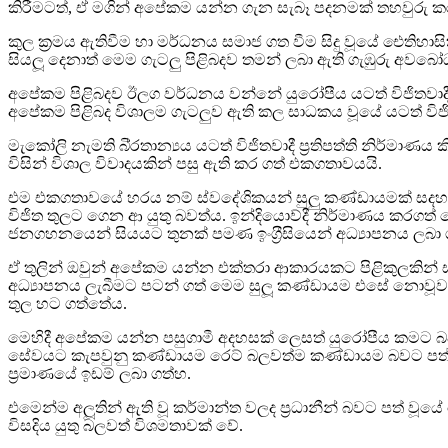
කිරීමටත්, ඒ මගින් අපේකම යන්න ගැන සැබෑ පදනමක් තහවුරු ක
කුල ක‍්‍රමය ඇතිවීම හා මර්ධනය සමාජ ගත වීම සිදු වූයේ ඓති
සියලූ දෙනාත් මෙම ගැටලු පිළිබදව තමන් ලබා ඇති ගැඹුරු අවබ
අපේකම පිළිබදව ඊලග වර්ධනය වන්නේ යුරෝපීය යටත් විජිතවාදීන
අපේකම පිළිබද විශාලම ගැටලුව ඇති කල සාධකය වූයේ යටත් විජිත
මැකෝලි නැමති බි‍්‍රතාන්‍යය යටත් විජිතවාදී ප‍්‍රතිපත්ති නිර්ම
විසින් විශාල විවාදයකින් පසු ඇති කර ගත් එකගතාවයයි.
එම එකගතාවයේ හරය නම් ස්වදේශිකයන් සුලු කණ්ඩායමක් සදහා ඉංග‍්
විජිත තුලට ගෙන ආ යුතු බවත්ය. ඉන්දියාෙව්දී නිර්මාණය කරගත
ජනගහනයෙන් සියයට තුනක් පමණ ඉංග‍්‍රීසියෙන් අධ්‍යාපනය ලබා
ඒ තුලින් ඔවුන් අපේකම යන්න එක්තරා ආකාරයකට පිළිකුලකින් සැලකී
අධ්‍යාපනය ලැබීමට පටන් ගත් මෙම සුලූ කණ්ඩායම එසේ නොවූවන්
තුල හට ගත්තේය.
මෙහිදී අපේකම යන්න පසුගාමී අදහසක් ලෙසත් යුරෝපීය කමට බද්ධවීම 
සේවයට කැපවුනු කණ්ඩායම රෙට් බලවත්ම කණ්ඩායම බවට පත් විය
ප‍්‍රමාණයේ ඉඩම් ලබා ගත්හ.
එමෙන්ම අලූතින් ඇති වූ කර්මාන්ත වලද ප‍්‍රධානීන් බවට පත් 
විසදිය යුතු බලවත් විශමතාවක් වේ.