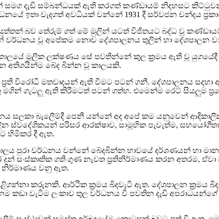
ිතවාදීන් සමග දැඩි සම්බන්ධයක් ඇති කරගත් කණ්ඩායම් නිදහසට කිට්
ර්ධනයේ ඉතා වැදගත් අවධියක් වන්නේ 1931 දී සර්වජන චන්දය ප‍්‍රක
්තන් බව තේරුම් ගත් මේ මුලින් යටත් විජිතයට බද්ධ වූ කණ්ඩා
යෙන් වර්ධනය වූ අපේකම නොව දේශපාලනය තුලින් හා දේශපාලන වා
ේ මූලික ලක්ෂණය සේ පවතින්නේ කුල ක‍්‍රමය ඇති වූ යුගයේදී හා යට
 අතිශයින්ම බේද බින්න වූ කාලයකි.
ප‍්‍රති විරෝධී මතවාදයන් ඇති වීමට පටන් ගනී. දේශපාලනය සදහ
ගැටලු ඇති කිරීමටත් පටන් ගත්හ. එමෙන්ම රෙට් සියලුම ප‍්‍රදේශවල
නය සලකා බැලීෙම්දී පෙනී යන්නේ අද අපේ කම යනුවෙන් ආදිකාල
න ස්වදේශිකයන් පරිසර ආරක්ෂාව, සාමූහික පැවැත්ම, සහයෝගීතාව
ාට හිමිකර දී ඇත.
ිත කාලය පුරා වර්ධනය වන්නේ බේදබින්න භාවයේ දර්ශණයන් හා ම
ුන් සංස්කෘතික ගති ගුණ නැවත ප‍්‍රතිනිර්මාණය කරන අතරම, ඒවා
් නිර්මාණය වනු ඇත.
ිගන්නා කරුනකි. ආර්ථික ක‍්‍රමය බිදවැටී ඇත. දේශපාලන ක‍්‍රමය බ
දනම කඩා වැටීම ලංකාව තුල වර්ධනය වී පවතින දැඩි අපරාධයන්ගේ 
 පසදලීෙම් සංස්ථාවන් සමස්ත අර්බුදයේම කොටසක් බවට පත් වී ඇ