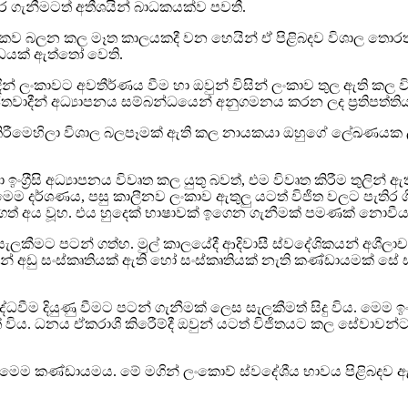
ර ගැනීමටත් අතීශයින් බාධකයක්ව පවතී.
හාසිකව බලන කල මෑත කාලයකදී වන හෙයින් ඒ පිළිබදව විශාල තොර
ෝධයක් ඇත්තෝ වෙති.
් ලංකාවට අවතීර්ණය වීම හා ඔවුන් විසින් ලංකාව තුල ඇති කල 
වාදීන් අධ්‍යාපනය සම්බන්ධයෙන් අනුගමනය කරන ලද ප‍්‍රතිපත්තිය
ාණය කිරීමෙහිලා විශාල බලපෑමක් ඇති කල නායකයා ඔහුගේ ලේඛණයක ලියා 
‍රීසි අධ්‍යාපනය විවෘත කල යුතු බවත්, එම විවෘත කිරීම තුලින් ඇ
් මෙම දර්ශණය, පසු කාලීනව ලංකාව ඇතුලු යටත් විජිත වලට පැති
 ගත් අය වූහ. එය හුදෙක් භාෂාවක් ඉගෙන ගැනීමක් පමණක් නොවීය
මට පටන් ගත්හ. මුල් කාලයේදී ආදිවාසී ස්වදේශිකයන් අශීලාචාර ලෙස 
 අඩු සංස්කෘතියක් ඇති හෝ සංස්කෘතියක් නැති කණ්ඩායමක් සේ ස
දියුණු වීමට පටන් ගැනීමක් ලෙස සැලකීමත් සිදු විය. මෙම ඉංග‍්‍රී
. ධනය ඒකරාශී කිරීෙම්දී ඔවුන් යටත් විජිතයට කල සේවාවන්ට 
වූයේ මෙම කණ්ඩායමය. මේ මගින් ලංකාෙව් ස්වදේශීය භාවය පිළිබදව