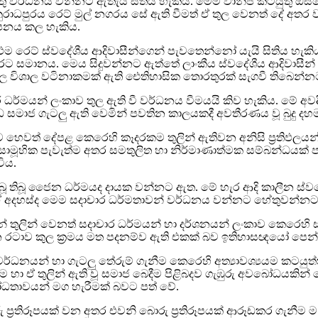
ුතු වර්ධනය වන්නට ඇතැයි සිතිය හැකිය. මෙම වානිජ කටයුතු ඔස
නුරාධපුරය රෙට් මුල් නගරය සේ ඇති වීමත් ඒ තුල වෙනත් දේ අතර වා
්පනය කල හැකිය.
ූ එම රෙට් ස්වදේශීය ආදිවාසීන්ගෙන් පැවතෙන්නෝ යැයි සිතිය හැ
සමානය. මෙය සිදුවන්නට ඇත්තේ ලාංකීය ස්වදේශීය ආදිවාසීන් මෙන
තුල විශාල වටිනාකමක් ඇති ඓතිහාසික තොරතුරක් සැගවී තිබෙන්න
ධර්මයන් ලංකාව තුල ඇති වී වර්ධනය වීමයයි කිව හැකිය. මේ අ
ිවිධ සමාජ ගැටලු ඇති වෙමින් පවතින කාලයකදී අවතීරණය වූ බුදු දහම
 හෙවත් දේපළ කෙරෙහි කෑදරකම තුලින් ඇතිවන අනිසි ප‍්‍රතිඵලය
ා සාමූහික පැවැත්ම අතර සමතුලිත හා නිර්මාණාත්මක සම්බන්ධයක්
ිය.
ූ තිබූ ජෛන ධර්මයද දායක වන්නට ඇත. මේ හැර ආදි කාලීන ස්වදේශි
වති ඒ අදහස්ද මෙම සදාචාර ධර්මතාවන් වර්ධනය වන්නට හේතුවන්න
න් තුලින් වෙනත් සදාචාර ධර්මයන් හා දර්ශනයන් ලංකාව කෙරෙහි සම්ප
ටාව කුල ක‍්‍රමය මත පදනම්ව ඇති එකක් බව ඉතිහාසඥයෝ පෙන්ව
 වර්ධනයන් හා ගැටලු තේරුම් ගැනීම කෙරෙහි අත්‍යාවශ්‍යයම කටයුත්
වීම හා ඒ තුලින් ඇති වූ සමාජ බෙදීම පිළිබදව ගැඹුරු අවබෝධය
ධතාවයන් මග හැරීමක් බවට පත් වේ.
ප‍්‍රතිරූපයක් වන අතර එවනි බොරු ප‍්‍රතිරූපයක් ආරූඩකර ගැන