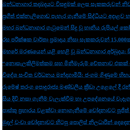
බන්ධනාගාර තදබදයට විසඳුමක් ලෙස සැකකරුවන් නිවා
ප්‍රගීත් එක්නැලිගොඩ පැහැර ගැනීමේ සිද්ධියට අදාළව හම
මහර බන්ධනාගාර ගැටුමෙන් සිදු වූ හානිය රුපියල් කෝ
රස පරීක්ෂක වාර්තා ප්‍රමාදය නිසා සැකකරුවන් 15,000ක
මහරේ මරණයෙන් යළි හෙළි වූ බන්ධනාගාර අර්බුදය: 
“නොසැලකිලිමත්කම සහ මිනීමැරුම් චේතනාව එකක් නෙව
විදේශ සංචිත වර්ධනය මන්දගාමීයි: ජංගම ගිණුමේ හි
රුමේෂ් තරංග පොදුරාජ්‍ය මණ්ඩලීය ක්‍රීඩා උළෙලේ දී රන
සිය දිවි නසා ගැනීම් වැලැක්වීම හා උපදේශනයේ වැදැ
පාස්කු ප්‍රහාරය වළක්වා නොගැනීමේ චෝදනාවට පූජිත් 
මුදල් වංචා චෝදනාවට හිටපු පොලිස් නිලධාරීන් දෙදෙනක