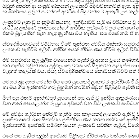
මේ කාලය තුල කෘෂිකර්මය හා ඊට බද්ධ වුනු වෙනත් වානිජ කටය
ඔවුන් අතරින් ආ සංක‍්‍රමණිකයන් ලංකාෙව් පදිංචිවන්නටත් ඇත. අ
කෘෂිකර්මය මුලින් පටන්ගත් අවධියේ සිදු වන්නට ඇතැයි උප කල
ලංකාවට ලගා වූ සංක‍්‍රමණිකයන්ද, ඉන්දියාවට පැමිණ වර්ධනය ව
ශාරීරික ලක්ෂණ ලාංකිකයන්ගේ ශාරීරික ලක්ෂණ වලට බොහෝ දුරට 
එකම මූලයකින් පැන නැගුණු නිසා විය හැකිය. එය එසේ නම් ඒ 
ස්වදේශීයභාවයේ වර්ධනය වීමේ තුන්වන අවධිය එක්තරා සදාචාර 
ලංකාෙව් පැතිරීම තුලිනි. අතිරිකතයක් නිර්මාණය කිරීම තුලින් ව
එම සදාචාරය තුල මූලික වශයෙන්ම පැතිර වූ අදහස වූයේ තණ්හාව
කර ගැනීම තුලින් තමා පුද්ගලයකු වශයෙන් සිදු කරන පැවැත්ම හ
වැදගත් කාලයක් විය. එයද ස්වදේශීකත්වයේ කොටසක් බවට පත් ව
මෙයට බුදු දහම මෙන්ම ඊට පෙර යුගයකදී ලංකාවට අවතීර්ණ වීතිබ
හා මිය ගිය ඇත්තන්ට ගරු බුහුමන් කරමින් ඔවුන් පිළිබදව පැ
මින් පසු එනම් අනුරාධපුර යුගයෙන් පසු ඇති වූ ඉන්දීය ආක‍්‍රමණය
වන අතර පොළොන්නරු යුගය අවසන් වන විට ලංකාෙව් සංවිධාන ර
මේ අවදිය ගැඹුරින් තේරුම් ගැනීම පසු කාලයකදී ලංකාෙව් ඇති වූ
ලාංකිකයාගේ මානසිකත්වය ප‍්‍රතිනිර්මාණය කරන තත්වයක් ඇති
ඇත්තෙන්ම අපේකම සම්බන්දයෙන් ලංකාවේ පවතින ගැඹුරු විරෝ
එසේ මග හැරීම තුලින් අපේකම පිළිබදව නිර්මාණය වන්නේ බොරු 