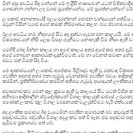
මින් පසු අවධිය සිදු වන්නේ මේ ඉංග‍්‍රීසි භාෂාවෙන් යටත් විජ
ගොඩනගා ගන්නා ලද ව්‍යාජ ප‍්‍රයත්නයන්ය. මේ ප‍්‍රයත්නයන්ගේ ව
ලංකාෙව් අනාගතයේදී බලය දරන්නන් මහජන චන්දයෙන් පත්විය යුත
ඔවුන් විසින් ව්‍යාජ අපේ කමක් නිර්මාණය කලහ. එය ස්වභාව
ඊලග අවධිය නම් නිදහසේ සිට අද දක්වා පැවත එන කාලයයි. මේ කාලය
විෂමතාවයන් නිසි ලෙස විසදා ගැනීමට නොහැකි වීම නිසා ඇති වන
මෙහිදී බේද බින්න කාලය හා අපේ කාලය අතර අපේ කම අතර දැඩි 
අපේ නොවන ආකාරයක් දැක්වීමටත්, මේ හා වෙනත් සමාන හේතු මගින් 
බවට පත් වීමත් සිදු විය.
මේ ආකාරයෙන් ලංකාෙව් අපේකම පිළිබදව ඇති වූ මතවාද විකාශ
පවතින අදහස් අතර ඉතා ගැඹුරු වෙනස්කම් පවතින බවය. ආදිකාලී
කරමින්, ප‍්‍රතිනිර්මාණය කරමින් අතිශය ගැඹුරු දායාදයක් ලාංකිකය
අවාසනාවකට මෙන් කුල ක‍්‍රමය ඇති වූ කාලයේ සිට යටත් විජ
අභිබවා ආදිකාලීන ස්වදේශකයන් විශාල කාලයක් ඔස්සේ උරුමකර ද
පමණක් ලංකාව තුල විශාල ව්‍යසනයක් වැලැක්වීමට බැරි තත්වයක
අද ලාංකික සමාජය බිද වැටෙමින් පවතින සමාජයක් බව කවුරුත් පිළ
සදාචාරධර්ම පද්ධතිය විශාල අවුලකට පත් වී ඇත. එම සදාචාර ප
දැඩිවම ප‍්‍රකාශයට පත් වේ.
සමාජය තුල පිළිවෙලක් ඇති කිරීම සදහා ප‍්‍රධාන වන යුක්තිය