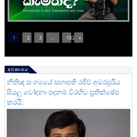
1
2
3
…
132
»
අවකාශය
නීතිඥ සංගමයේ සභාපති රජීව් අමරසූරිය
සියලු චෝදනා පදනම් විරහිව ප්‍රතික්ෂේප
කරයි.