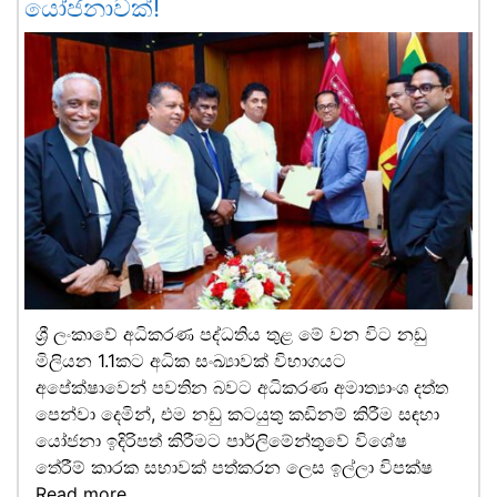
යෝජනාවක්!
ශ්‍රී ලංකාවේ අධිකරණ පද්ධතිය තුළ මේ වන විට නඩු
මිලියන 1.1කට අධික සංඛ්‍යාවක් විභාගයට
අපේක්ෂාවෙන් පවතින බවට අධිකරණ අමාත්‍යාංශ දත්ත
පෙන්වා දෙමින්, එම නඩු කටයුතු කඩිනම් කිරීම සඳහා
යෝජනා ඉදිරිපත් කිරීමට පාර්ලිමේන්තුවේ විශේෂ
තේරීම් කාරක සභාවක් පත්කරන ලෙස ඉල්ලා විපක්ෂ
Read more