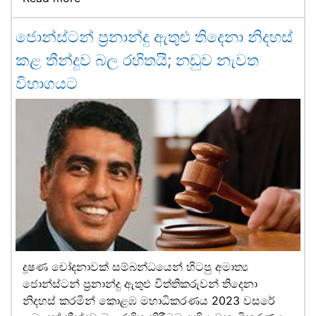
ජොන්ස්ටන් ප්‍රනාන්දු ඇතුළු තිදෙනා නිදහස්
කළ තීන්දුව බල රහිතයි; නඩුව නැවත
විභාගයට
දූෂණ චෝදනාවක් සම්බන්ධයෙන් හිටපු අමාත්‍ය
ජොන්ස්ටන් ප්‍රනාන්දු ඇතුළු විත්තිකරුවන් තිදෙනා
නිදහස් කරමින් කොළඹ මහාධිකරණය 2023 වසරේ