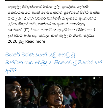
කෑගල්ල දිස්ත්‍රික්කයේ මාවනැල්ල ප්‍රාදේශීය ලේකම්
කොට්ඨාසයට අයත් හෙම්මාතගම ප්‍රදේශයේ පිහිටි ජාතික
පාසලක 12 වන වසරේ තාක්ෂණික අංශයේ අධ්‍යාපනය
ලබන ශිෂ්‍යාවකට, තාක්ෂණික අංශයේ තොරතුරු
තාක්ෂණ (IT) විෂය උගන්වන ගුරුවරියක විසින් පහර
දුන් බවට බරපතළ චෝදනාවක් එල්ල වී තිබේ. සිද්ධිය
2026 ජූලි
Read more
මහරේ මරණයෙන් යළි හෙළි වූ
බන්ධනාගාර අර්බුදය: සිරගෙවල් පිරෙන්නේ
ඇයි?