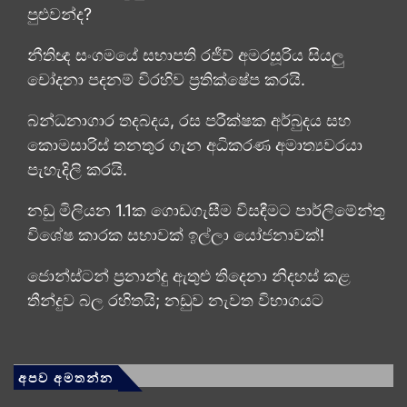
පුළුවන්ද?
නීතිඥ සංගමයේ සභාපති රජීව් අමරසූරිය සියලු
චෝදනා පදනම් විරහිව ප්‍රතික්ෂේප කරයි.
බන්ධනාගාර තදබදය, රස පරීක්ෂක අර්බුදය සහ
කොමසාරිස් තනතුර ගැන අධිකරණ අමාත්‍යවරයා
පැහැදිලි කරයි.
නඩු මිලියන 1.1ක ගොඩගැසීම විසඳීමට පාර්ලිමේන්තු
විශේෂ කාරක සභාවක් ඉල්ලා යෝජනාවක්!
ජොන්ස්ටන් ප්‍රනාන්දු ඇතුළු තිදෙනා නිදහස් කළ
තීන්දුව බල රහිතයි; නඩුව නැවත විභාගයට
අපව අමතන්න