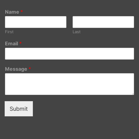
Name
*
First
Last
Email
*
Message
*
Submit