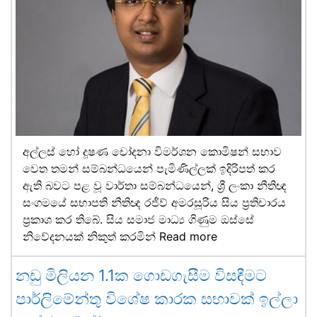
අල්ලස් හෝ දූෂණ චෝදනා විමර්ශන කොමිෂන් සභාව
වෙත තමන් සම්බන්ධයෙන් පැමිණිල්ලක් ඉදිරිපත් කර
ඇති බවට පළ වූ වාර්තා සම්බන්ධයෙන්, ශ්‍රී ලංකා නීතිඥ
සංගමයේ සභාපති නීතිඥ රජීව් අමරසූරිය සිය ප්‍රතිචාරය
ප්‍රකාශ කර තිබේ. සිය සමාජ මාධ්‍ය ගිණුම ඔස්සේ
නිවේදනයක් නිකුත් කරමින්
Read more
නඩු මිලියන 1.1ක ගොඩගැසීම විසඳීමට
පාර්ලිමේන්තු විශේෂ කාරක සභාවක් ඉල්ලා