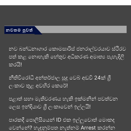
නවතම පුවත්
නව බන්ධනාගාර කොමසාරිස් ජනරාල්වරයාව ස්ථිරව
පත් කළ නොහැකි හේතුව අධිකරණ අමාත්‍ය පැහැදිලි
කරයි!
නීතිවිරෝධී අන්තර්ජාල සූදු වෙබ් අඩවි 24ක් ශ්‍රී
ලංකාව තුළ අවහිර කෙරේ!
පළාත් සභා මැතිවරණය හැකි ඉක්මනින් පවත්වන
ලෙස ඉන්දියාව ශ්‍රී ලංකාවෙන් ඉල්ලයි!
පාරකදී පොලිසියෙන් ID එක ඉල්ලුවොත් මොකද
වෙන්නේ? හැඳුනුම්පත නැත්නම් Arrest කරන්න