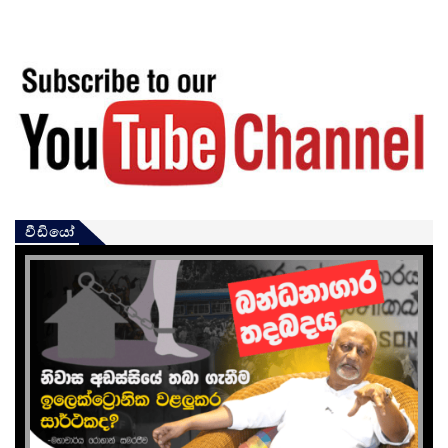
වීඩියෝ