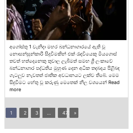
අගෝස්තු 1 වැනිදා මහර බන්ධනාගාරයේ ඇති වූ
නොසන්සුන්කාරී සිදුවීමකින් එක් රැඳවියෙකු මියගොස්
තවත් හත්දෙනෙකු තුවාල ලැබීමත් සමඟ ශ්‍රී ලංකාවේ
බන්ධනාගාර පද්ධතිය මුහුණ දෙන අධික තදබදය පිළිබඳ
ගැටලුව නැවතත් ජාතික අවධානයට ලක්ව තිබේ. මෙම
සිදුවීමට හේතු වූ කරුණු මෙතෙක් නිල වශයෙන්
Read
more
1
2
3
…
473
»