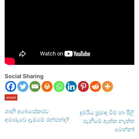
Social Sharing
නවතම
ශානි අබේසේකරව
දුම්රිය ප්‍රමාද වීම් හා පීලි
අමාරුවෙ දැම්මේ රන්ජන්ද?
පැනීමේ ඇත්ත නැත්ත
මෙන්න!