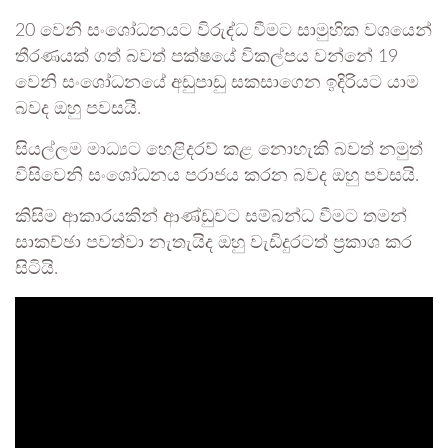
20 වෙනි සංශෝධනයට විරුද්ධ වීමට සාමුහික වශයෙන්
තීරණයක් ගත් බවත් පක්ෂයේ විකල්පය වන්නේ 19
වෙනි සංශෝධනයේ අඩුපාඩු සකසාගෙන ඉදිරියට යාම
බවද ඔහු පවසයි.
සියල්ලම මාධ්‍යට හෙළිදරව් කළ නොහැකි බවත් නමුත්
විසිවෙනි සංශෝධනය පරාජය කරන බවද ඔහු පවසයි.
කිසිම ආකාරයකින් ආණ්ඩුවට සම්බන්ධ වීමට තමන්
සාකච්ඡා පවත්වා නැතැයිද ඔහු වැඩිදුරටත් ප්‍රකාශ කර
සිටියි.