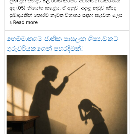
ලබා දුන් තීන්දුව බල රහිත කිරීමට අභියාචනාධිකරණය
අද (05) නියෝග කළේය. ඒ අනුව, අදාළ නඩුව කිසිදු
ප්‍රමාදයකින් තොරව නැවත විභාගය සඳහා කැඳවන ලෙස
ද
Read more
හෙම්මාතගම ජාතික පාසලක ශිෂ්‍යාවකට
ගුරුවරියකගෙන් පහරදීමක්!