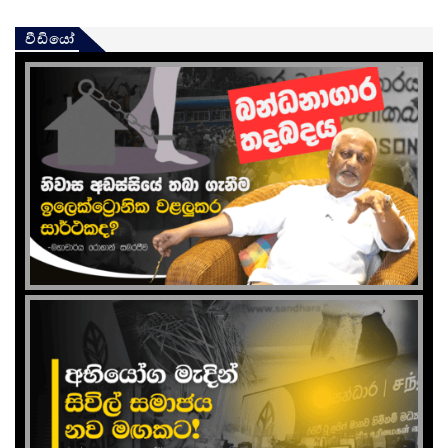
වීඩියෝ