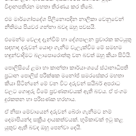
විදානපතිරන මහතා තීරණය කර තිබේ.
එම මාර්ගෝපදේශ පිලිනොපදින නාලිකා වෙනුවෙන්
නීතිමය පියවර ගන්නා බවද ඔහු පවසයි.
එමෙන්ම වෙලඳ දැන්වීම් හා දේශපාලන ප්‍රචාරක කටයුතු
සඳහාද දරුවන් යොදා ගැනීම වැලැක්වීම මේ සමඟම
හඳුන්වාදිමට බලාපොරොත්තු වන බවත් ඔහු කියා සිටියි.
පොලිසියේ ළමා හා කාන්තා කාර්යාංශයේ ස්ථානාධිපති
ප්‍රධාන පොලිස් පරීක්ෂක මනෝජ් සමරසේකර මහතා
කියා සිටින්නේ මේ වන විට දරුවන් සයිබර් අපරාධ
වලට ගොදුරු වීමේ ප්‍රවණතාවයක් ඇති බවය. ඒ ජංගම
දුරකතන හා පරිඝණක හරහාය.
ඒ නිසා මේවායෙන් දරුවන් බේරා ගැනීමට නම්
දෙමාපියන්ද සක්‍රීය දායකත්වයක්, භූමිකාවක් ඉටු කළ
යුතුව ඇති බවද ඔහු පෙන්වා දෙයි.