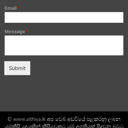
Email
*
Message
*
Submit
© www.aithiya.lk අප වෙබ් අඩවියේ පළකරනු ලබන
යම්කිසි දෙයකින් කිසිවෙකුට යම් අගතියක් සිදුවන බවට