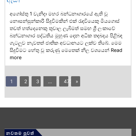
අගෝස්තු 1 වැනිදා මහර බන්ධනාගාරයේ ඇති වූ
නොසන්සුන්කාරී සිදුවීමකින් එක් රැඳවියෙකු මියගොස්
තවත් හත්දෙනෙකු තුවාල ලැබීමත් සමඟ ශ්‍රී ලංකාවේ
බන්ධනාගාර පද්ධතිය මුහුණ දෙන අධික තදබදය පිළිබඳ
ගැටලුව නැවතත් ජාතික අවධානයට ලක්ව තිබේ. මෙම
සිදුවීමට හේතු වූ කරුණු මෙතෙක් නිල වශයෙන්
Read
more
1
2
3
…
473
»
නවතම පුවත්