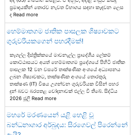
අද (05) නියෝග කළේය. ඒ අනුව, අදාළ නඩුව කිසිදු
ප්‍රමාදයකින් තොරව නැවත විභාගය සඳහා කැඳවන ලෙස
ද
Read more
හෙම්මාතගම ජාතික පාසලක ශිෂ්‍යාවකට
ගුරුවරියකගෙන් පහරදීමක්!
කෑගල්ල දිස්ත්‍රික්කයේ මාවනැල්ල ප්‍රාදේශීය ලේකම්
කොට්ඨාසයට අයත් හෙම්මාතගම ප්‍රදේශයේ පිහිටි ජාතික
පාසලක 12 වන වසරේ තාක්ෂණික අංශයේ අධ්‍යාපනය
ලබන ශිෂ්‍යාවකට, තාක්ෂණික අංශයේ තොරතුරු
තාක්ෂණ (IT) විෂය උගන්වන ගුරුවරියක විසින් පහර
දුන් බවට බරපතළ චෝදනාවක් එල්ල වී තිබේ. සිද්ධිය
2026 ජූලි
Read more
මහරේ මරණයෙන් යළි හෙළි වූ
බන්ධනාගාර අර්බුදය: සිරගෙවල් පිරෙන්නේ
ඇයි?