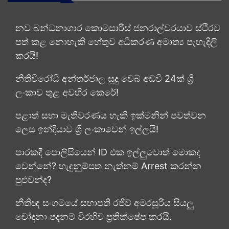
නව බන්ධනාගාර කොමසාරිස් ජනරාල්වරයාව ස්ථිරව
පත් කළ නොහැකි හේතුව අධිකරණ අමාත්‍ය පැහැදිලි
කරයි!
නීතිවිරෝධී අන්තර්ජාල සූදු වෙබ් අඩවි 24ක් ශ්‍රී
ලංකාව තුළ අවහිර කෙරේ!
පළාත් සභා මැතිවරණය හැකි ඉක්මනින් පවත්වන
ලෙස ඉන්දියාව ශ්‍රී ලංකාවෙන් ඉල්ලයි!
පාරකදී පොලිසියෙන් ID එක ඉල්ලුවොත් මොකද
වෙන්නේ? හැඳුනුම්පත නැත්නම් Arrest කරන්න
පුළුවන්ද?
නීතිඥ සංගමයේ සභාපති රජීව් අමරසූරිය සියලු
චෝදනා පදනම් විරහිව ප්‍රතික්ෂේප කරයි.