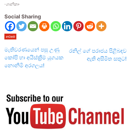
-ශානිකා-
Social Sharing
නවතම
මැතිවරණයෙන් පසු උණු
රනිල් ගේ පරාජය පිළිබඳව
කෝපි හා අයිස්ක්‍රීම් යුගයක
ඇති අසීමිත සතුට!
නොනිමි අරගලය!