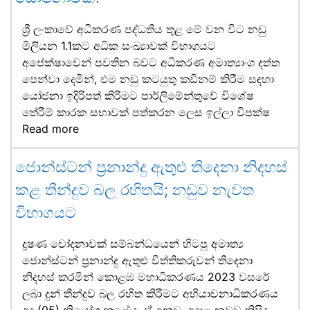
ශ්‍රී ලංකාවේ අධිකරණ පද්ධතිය තුළ මේ වන විට නඩු
මිලියන 1.1කට අධික සංඛ්‍යාවක් විභාගයට
අපේක්ෂාවෙන් පවතින බවට අධිකරණ අමාත්‍යාංශ දත්ත
පෙන්වා දෙමින්, එම නඩු කටයුතු කඩිනම් කිරීම සඳහා
යෝජනා ඉදිරිපත් කිරීමට පාර්ලිමේන්තුවේ විශේෂ
තේරීම් කාරක සභාවක් පත්කරන ලෙස ඉල්ලා විපක්ෂ
Read more
ජොන්ස්ටන් ප්‍රනාන්දු ඇතුළු තිදෙනා නිදහස්
කළ තීන්දුව බල රහිතයි; නඩුව නැවත
විභාගයට
දූෂණ චෝදනාවක් සම්බන්ධයෙන් හිටපු අමාත්‍ය
ජොන්ස්ටන් ප්‍රනාන්දු ඇතුළු විත්තිකරුවන් තිදෙනා
නිදහස් කරමින් කොළඹ මහාධිකරණය 2023 වසරේ
ලබා දුන් තීන්දුව බල රහිත කිරීමට අභියාචනාධිකරණය