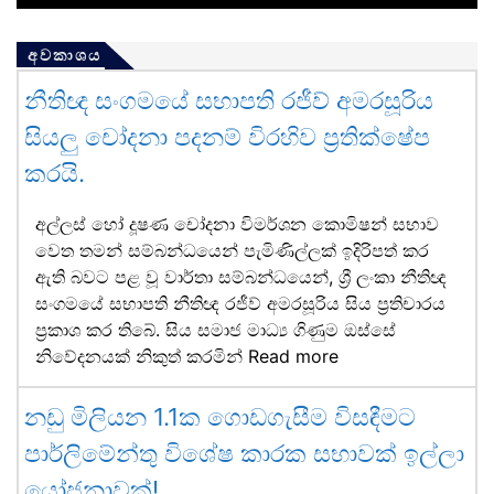
අවකාශය
නීතිඥ සංගමයේ සභාපති රජීව් අමරසූරිය
සියලු චෝදනා පදනම් විරහිව ප්‍රතික්ෂේප
කරයි.
අල්ලස් හෝ දූෂණ චෝදනා විමර්ශන කොමිෂන් සභාව
වෙත තමන් සම්බන්ධයෙන් පැමිණිල්ලක් ඉදිරිපත් කර
ඇති බවට පළ වූ වාර්තා සම්බන්ධයෙන්, ශ්‍රී ලංකා නීතිඥ
සංගමයේ සභාපති නීතිඥ රජීව් අමරසූරිය සිය ප්‍රතිචාරය
ප්‍රකාශ කර තිබේ. සිය සමාජ මාධ්‍ය ගිණුම ඔස්සේ
නිවේදනයක් නිකුත් කරමින්
Read more
නඩු මිලියන 1.1ක ගොඩගැසීම විසඳීමට
පාර්ලිමේන්තු විශේෂ කාරක සභාවක් ඉල්ලා
යෝජනාවක්!