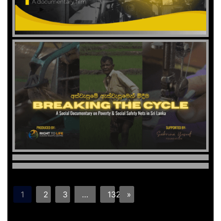
1
2
3
…
132
»