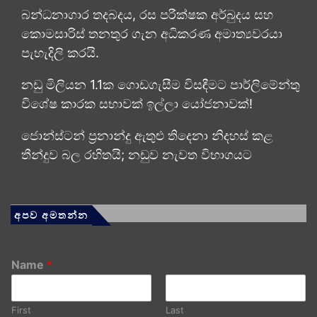
බන්ධනාගාර තදබදය, රස පරීක්ෂක අර්බුදය සහ
කොමසාරිස් තනතුර ගැන අධිකරණ අමාත්‍යවරයා
පැහැදිලි කරයි.
නඩු මිලියන 1.1ක ගොඩගැසීම විසඳීමට පාර්ලිමේන්තු
විශේෂ කාරක සභාවක් ඉල්ලා යෝජනාවක්!
ජොන්ස්ටන් ප්‍රනාන්දු ඇතුළු තිදෙනා නිදහස් කළ
තීන්දුව බල රහිතයි; නඩුව නැවත විභාගයට
අපව අමතන්න
Name
*
First
Last