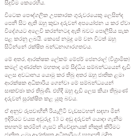
සිදුවීම කෙරෙහිය.
විටෙක පෞද්ගලික උපකාරක ගුරුවරයෙකු ලෙසින්ද
පෙනී සිට ඇති ඔහු කුඩා දරුවන් අපයෝජන ය කර ඒවා
විදේශයට අලෙවි කරන්නටද ඇති බවට පොලීසිය සැක
පළ කරනු ලබයි. කෙසේ නමුදු මේ වන විටත් ඔහු
සිටින්නේ රක්ෂිත බන්ධනාගාරගතවය.
මේ අතර, ආරක්ෂක ලේකම් මේජර් ජෙනරාල් (විශ්‍රාමික)
කමල් ගුණරත්න මහතාද මේ සිද්ධිය සම්බන්ධයෙන් දැඩි
ලෙස අවධානය යොමු කර තිබු අතර ඔහු ජාතික ළමා
ආරක්ෂක අධිකාරිය ගෙන්වා මේ සම්බන්ධයෙන්
සාකච්ඡා කර තිබුණි. එහිදී ඔහු දැඩි ලෙස කියා තිබුණේ
දරුවන් සුරක්ෂිත කළ යුතු බවය.
ඒ අනුව රූපවාහීනී රියැලිටි වැඩසටහන් සඳහා මින්
ඉදිරියට වයස අවුරුදු 13 ට අඩු දරුවන් යොදා ගැනීම
තහනම් කරමින් ගැසට් නිවේදනයක් නිකුත් කිරීමට
ජාතික ළමා ආරක්ෂක අධිකාරියේ සභාපති මුදිත