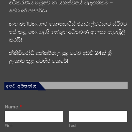
අධිකරණය හමුවේ නායකත්වයේ වැදගත්කම –
ජෙහාන් පෙරේරා
නව බන්ධනාගාර කොමසාරිස් ජනරාල්වරයාව ස්ථිරව
පත් කළ නොහැකි හේතුව අධිකරණ අමාත්‍ය පැහැදිලි
කරයි!
නීතිවිරෝධී අන්තර්ජාල සූදු වෙබ් අඩවි 24ක් ශ්‍රී
ලංකාව තුළ අවහිර කෙරේ!
අපව අමතන්න
Name
*
First
Last