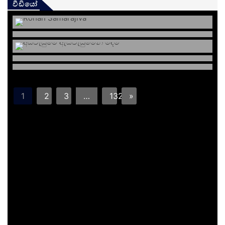
වීඩියෝ
1
2
3
…
132
»