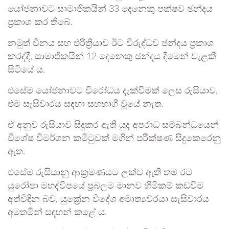
යෝජනාවට සාමාජිකයින් 33 දෙනෙකු පක්ෂව ඡන්දය
ප්‍රකාශ කර තිබේ.
නමුත් චීනය සහ එරිත්‍රියාව ඊට විරුද්ධව ඡන්දය ප්‍රකාශ
කරද්දී, සාමාජිකයින් 12 දෙනෙකු ඡන්දය දීමෙන් වැළකී
සිටියේ ය.
එසේම යෝජනාවට විරෝධය දැක්වීමක් ලෙස රුසියාව,
එම සැසිවාරය සඳහා සහභාගී වූයේ නැත.
ඒ අනුව රුසියාව සිදුකර ඇති යුද අපරාධ සම්බන්ධයෙන්
විශේෂ විමර්ශන කමිටුවක් මගින් පරීක්ෂණ සිදුකෙරෙනු
ඇත.
එසේම රුසියානු ආක්‍රමණයට ලක්ව ඇති තම රට
යුරෝපා මහද්වීපයේ ප්‍රබලම මානව හිමිකම් කඩවීම
අත්විඳින බව, යුක්‍රේන විදේශ අමාත්‍යවරයා සැසිවාරය
අමතමින් සඳහන් කළේ ය.