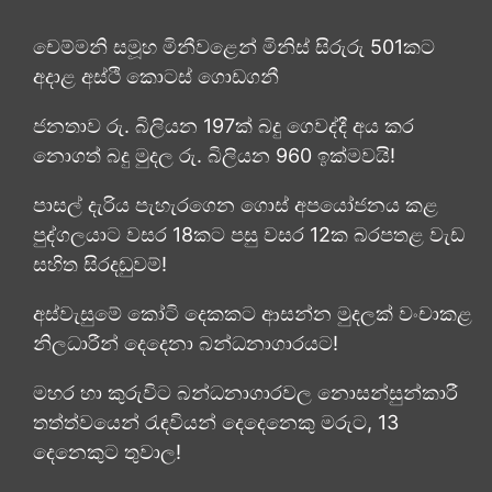
චෙම්මනි සමූහ මිනීවළෙන් මිනිස් සිරුරු 501කට
අදාළ අස්ථි කොටස් ගොඩගනී
ජනතාව රු. බිලියන 197ක් බදු ගෙවද්දී අය කර
නොගත් බදු මුදල රු. බිලියන 960 ඉක්මවයි!
පාසල් දැරිය පැහැරගෙන ගොස් අපයෝජනය කළ
පුද්ගලයාට වසර 18කට පසු වසර 12ක බරපතළ වැඩ
සහිත සිරදඬුවම්!
අස්වැසුමේ කෝටි දෙකකට ආසන්න මුදලක් වංචාකළ
නිලධාරීන් දෙදෙනා බන්ධනාගාරයට!
මහර හා කුරුවිට බන්ධනාගාරවල නොසන්සුන්කාරී
තත්ත්වයෙන් රැඳවියන් දෙදෙනෙකු මරුට, 13
දෙනෙකුට තුවාල!