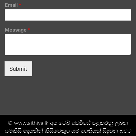
Email
*
Message
*
Submit
© www.aithiya.lk අප වෙබ් අඩවියේ පළකරනු ලබන
යම්කිසි දෙයකින් කිසිවෙකුට යම් අගතියක් සිදුවන බවට