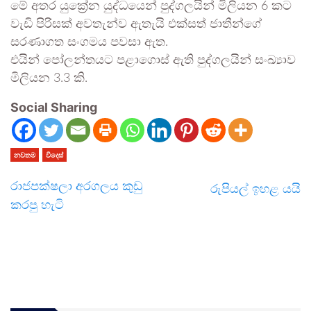
මේ අතර යුක්‍රේන යුද්ධයෙන් පුද්ගලයින් මිලියන 6 කට
වැඩි පිරිසක් අවතැන්ව ඇතැයි එක්සත් ජාතීන්ගේ
සරණාගත සංගමය පවසා ඇත.
එයින් පෝලන්තයට පළාගොස් ඇති පුද්ගලයින් සංඛ්‍යාව
මිලියන 3.3 කි.
Social Sharing
නවතම
විදෙස්
රාජපක්ෂලා අරගලය කුඩු
රුපියල් ඉහළ යයි
කරපු හැටි