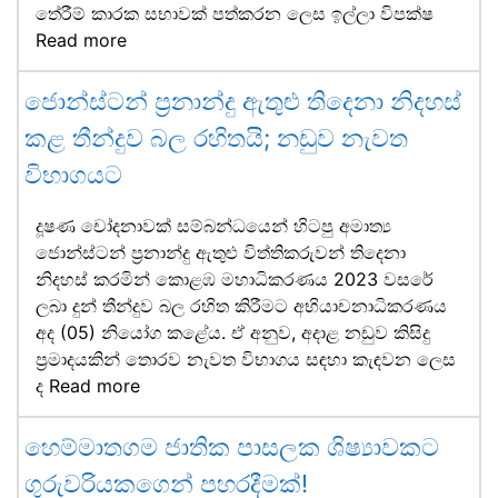
තේරීම් කාරක සභාවක් පත්කරන ලෙස ඉල්ලා විපක්ෂ
Read more
ජොන්ස්ටන් ප්‍රනාන්දු ඇතුළු තිදෙනා නිදහස්
කළ තීන්දුව බල රහිතයි; නඩුව නැවත
විභාගයට
දූෂණ චෝදනාවක් සම්බන්ධයෙන් හිටපු අමාත්‍ය
ජොන්ස්ටන් ප්‍රනාන්දු ඇතුළු විත්තිකරුවන් තිදෙනා
නිදහස් කරමින් කොළඹ මහාධිකරණය 2023 වසරේ
ලබා දුන් තීන්දුව බල රහිත කිරීමට අභියාචනාධිකරණය
අද (05) නියෝග කළේය. ඒ අනුව, අදාළ නඩුව කිසිදු
ප්‍රමාදයකින් තොරව නැවත විභාගය සඳහා කැඳවන ලෙස
ද
Read more
හෙම්මාතගම ජාතික පාසලක ශිෂ්‍යාවකට
ගුරුවරියකගෙන් පහරදීමක්!