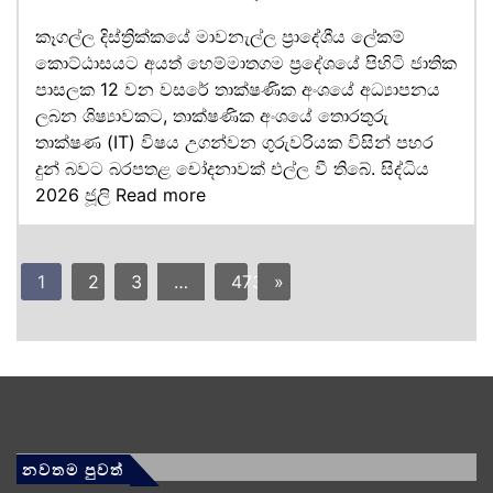
කෑගල්ල දිස්ත්‍රික්කයේ මාවනැල්ල ප්‍රාදේශීය ලේකම්
කොට්ඨාසයට අයත් හෙම්මාතගම ප්‍රදේශයේ පිහිටි ජාතික
පාසලක 12 වන වසරේ තාක්ෂණික අංශයේ අධ්‍යාපනය
ලබන ශිෂ්‍යාවකට, තාක්ෂණික අංශයේ තොරතුරු
තාක්ෂණ (IT) විෂය උගන්වන ගුරුවරියක විසින් පහර
දුන් බවට බරපතළ චෝදනාවක් එල්ල වී තිබේ. සිද්ධිය
2026 ජූලි
Read more
1
2
3
…
473
»
නවතම පුවත්