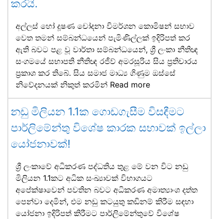
කරයි.
අල්ලස් හෝ දූෂණ චෝදනා විමර්ශන කොමිෂන් සභාව
වෙත තමන් සම්බන්ධයෙන් පැමිණිල්ලක් ඉදිරිපත් කර
ඇති බවට පළ වූ වාර්තා සම්බන්ධයෙන්, ශ්‍රී ලංකා නීතිඥ
සංගමයේ සභාපති නීතිඥ රජීව් අමරසූරිය සිය ප්‍රතිචාරය
ප්‍රකාශ කර තිබේ. සිය සමාජ මාධ්‍ය ගිණුම ඔස්සේ
නිවේදනයක් නිකුත් කරමින්
Read more
නඩු මිලියන 1.1ක ගොඩගැසීම විසඳීමට
පාර්ලිමේන්තු විශේෂ කාරක සභාවක් ඉල්ලා
යෝජනාවක්!
ශ්‍රී ලංකාවේ අධිකරණ පද්ධතිය තුළ මේ වන විට නඩු
මිලියන 1.1කට අධික සංඛ්‍යාවක් විභාගයට
අපේක්ෂාවෙන් පවතින බවට අධිකරණ අමාත්‍යාංශ දත්ත
පෙන්වා දෙමින්, එම නඩු කටයුතු කඩිනම් කිරීම සඳහා
යෝජනා ඉදිරිපත් කිරීමට පාර්ලිමේන්තුවේ විශේෂ