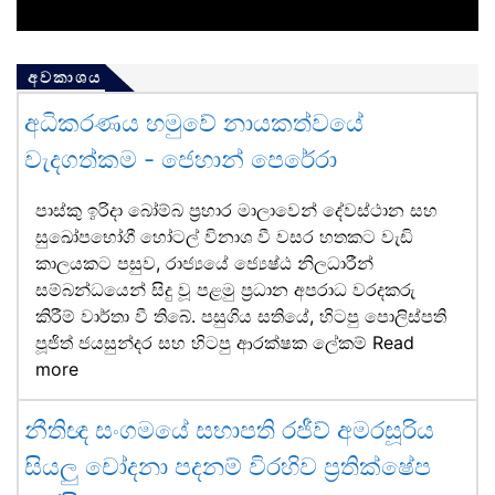
අවකාශය
අධිකරණය හමුවේ නායකත්වයේ
වැදගත්කම - ජෙහාන් පෙරේරා
පාස්කු ඉරිදා බෝම්බ ප්‍රහාර මාලාවෙන් දේවස්ථාන සහ
සුඛෝපභෝගී හෝටල් විනාශ වී වසර හතකට වැඩි
කාලයකට පසුව, රාජ්‍යයේ ජ්‍යෙෂ්ඨ නිලධාරීන්
සම්බන්ධයෙන් සිදු වූ පළමු ප්‍රධාන අපරාධ වරදකරු
කිරීම් වාර්තා වී තිබේ. පසුගිය සතියේ, හිටපු පොලිස්පති
පූජිත් ජයසුන්දර සහ හිටපු ආරක්ෂක ලේකම්
Read
more
නීතිඥ සංගමයේ සභාපති රජීව් අමරසූරිය
සියලු චෝදනා පදනම් විරහිව ප්‍රතික්ෂේප