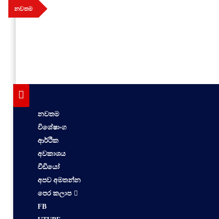
Skip
නවතම
to
content
aithiya
Human Rights News
නවතම
විශේෂාංග
ආර්ථික
අවකාශය
වීඩියෝ
අපව අමතන්න
පෙර කලාප
FB