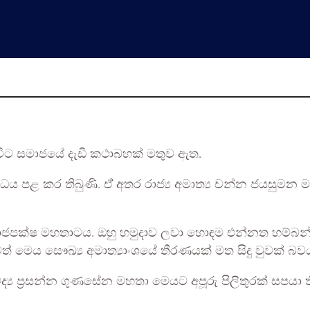
ිට සමාජයේ දැඩි කථාබහක් මතුව ඇත.
 පළ කර තිබුණි. ඒ් අතර රාජ්‍ය අමාත්‍ය චන්න ජයසුමන 
රාජපක්ෂ මහතාටය. ඔහු හමුදාව ලවා හොඳම එන්නත හම්බ
් මෙය සෞඛ්‍ය අමාත්‍යාංශයේ තීරණයක් මත සිදු වුවක් බව
 ප්‍රසන්න ගුණසේන මහතා මෙයට අපූරු පිලිතුරක් සපයා ති