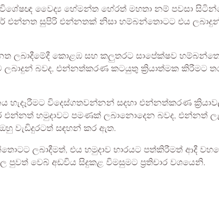
් විශේෂඥ වෛද්‍ය හේමන්ත හේරත් මහතා නම් පවසා සිටින්නේ
් එන්නත සුපිරි එන්නතක් නිසා හම්බන්තොටට එය ලබාදුන්න
ම එන්නත ලබාදීමේදී කොළඹ සහ කලුතරට සාපේක්ෂව හම්බන්ත
ුන් බවද, එන්නත්කරණ කටයුතු ක්‍රියාත්මක කිරීමට තරුණ
පනය හැදෑරීමට විදෙස්ගතවන්නන් සදහා එන්නත්කරණ ක්‍රියාව
යිසර් එන්නත් හමුදාවට පමණක් ලබානොදෙන බවද, එන්නත් ල
 ඔහු වැඩිදුරටත් සඳහන් කර ඇත.
තොටට ලබාදීමත්, එය හමුදාව භාරයට පත්කිරීමත් ආදී වහය
 පුවත් වෙබ් අඩවිය සිදුකළ විමසුමට ප්‍රතිචාර වශයෙනි.