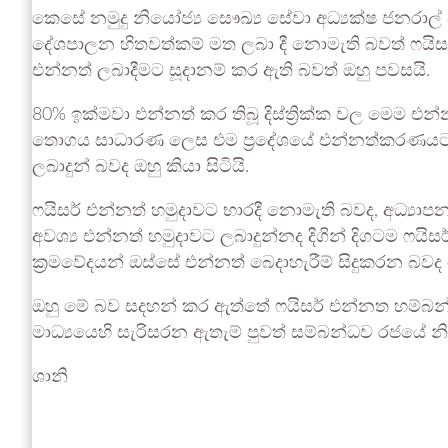
කෙසේ නමුදු නියෝජ්‍ය සෞඛ්‍ය සේවා අධ්‍යක්ෂ ජනරාල
දේශපාලන හිතවත්කම් මත ලබා දී නොමැති බවත් ෆයිසර
එන්නත් ලබාදීමට සූදානම් කර ඇති බවත් ඔහු පවසයි.
80% ඉක්මවා එන්නත් කර තිබූ දිස්ත්‍රික්ක වල මෙ
තොගය සාධාරණ ලෙස එම ප්‍රදේශයේ එන්නත්කරණයට ලබාද
ලබාදුන් බවද ඔහු කියා සිටියි.
ෆයිසර් එන්නත් හමුදාවට භාරදී නොමැති බවද, අධ්‍යා
අවශ්‍ය එන්නත් හමුදාවට ලබාදුන්නද දිගින් දිගටම ෆ
ක්‍රමවේදයන් ඔස්සේ එන්නත් බෙදාහැරීම් සිදුකරන බවද
ඔහු මේ බව සදහන් කර ඇත්තේ ෆයිසර් එන්නත හම්බන්
මාධ්‍යයෙහි සැරිසරන ඇතැම් පුවත් සම්බන්ධව රජයේ නිල
ශානි