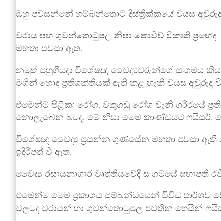
ඔහු පවසන්නේ හම්බන්තොට දිස්ත්‍රික්කයේ වයස අවුරුදු
වරාය සහ ගුවන්‌තොටුපල නිසා කොවිඩ් විකෘති ප්‍රභේද එ
මහතා පවසා ඇත.
නමුත් පහුගියදා විශේෂඥ වෛද්‍යවරුන්ගේ සංගමය කියා
මගින් හොද ප‍්‍රතිශක්තියක් ඇති කළ හැකි වයස අවුරුදු
එමෙන්ම පිළිකා රෝග, වකුගඩු රෝග වැනි ශරීරයේ ප‍්‍රති
නොලැබෙන බවද, මේ නිසා මෙම කාණ්ඩයට ෆයිසර්, මොඩර්
විශේෂඥ වෛද්‍ය ප්‍රසන්න ගුණසේන මහතා පවසා ඇති 
ඉදිරිපත් වී ඇත.
වෛද්‍ය රසායනාගාර වෘත්තියවේදී සංගමයේ සභාපති ර
එමෙන්ම මෙම ප්‍රකාශය සම්බන්ධයෙන් විවිධ පාර්ශව 
වලටද වරායන් හා ගුවන්තොටුපල පවතින හෙයින් ෆයිසර් 