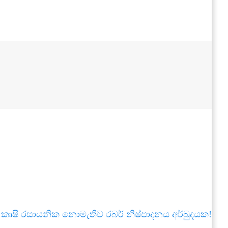
කෘෂි රසායනික නොමැතිව රබර් නිෂ්පාදනය අර්බුදයක!