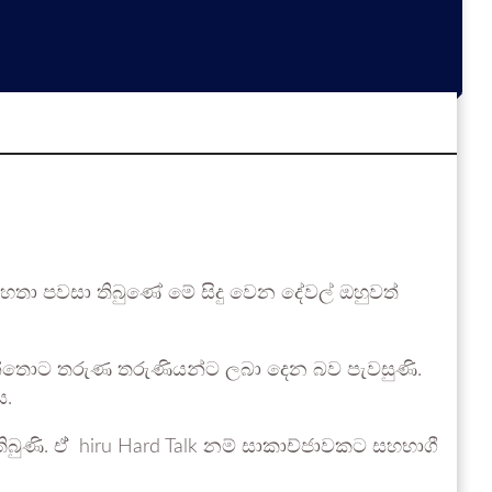
මහතා පවසා තිබුණේ මේ සිදු වෙන දේවල් ඔහුවත්
න්තොට තරුණ තරුණියන්ට ලබා දෙන බව පැවසුණි.
ය.
බුණි. ඒ් hiru Hard Talk නම් සාකාච්ජාවකට සහභාගී