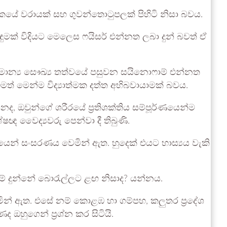
ික්කයේ වරායක් සහ ගුවන්තොටුපලක් පිහිටි නිසා බවය.
ිසඳුමක් විදියට මෙලෙස ෆයිසර් එන්නත ලබා දුන් බවත් ඒ
 සාමාන්‍ය සෞඛ්‍ය තත්වයේ පසුවන සයිනොෆාම් එන්නත
ිමත් මෙන්ම විද්‍යාත්මක දත්ත අභිබවායාමක් බවය.
නද, ඔවුන්ගේ ශරීරයේ ප‍්‍රතිශක්තිය සම්පූර්ණයෙන්ම
ඥ වෛද්‍යවරු පෙන්වා දී තිබුණි.
ෙන් සංසරණය වෙමින් ඇත. හුදෙක් එයට හාස්‍යය වැකි
ම් දුන්නේ බොරැල්ලට ළඟ නිසාද? යන්නය.
ින් ඇත. එසේ නම් කොළඹ හා ගම්පහ, කලුතර ප්‍රදේශ
ඔහුගෙන් ප්‍රශ්න කර සිටියි.