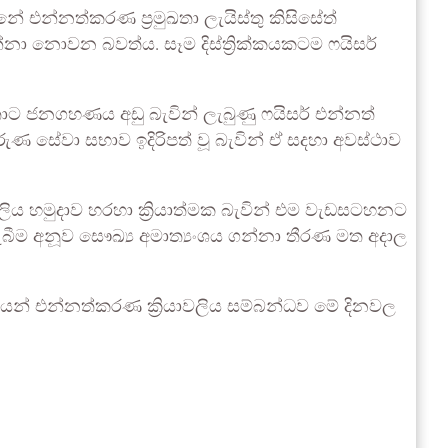
 එන්නත්කරණ ප්‍රමුඛතා ලැයිස්තු කිසිසේත්
ා නොවන බවත්ය. සෑම දිස්ත්‍රික්කයකටම ෆයිසර්
ොට ජනගහණය අඩු බැවින් ලැබුණු ෆයිසර් එන්නත්
 සේවා සභාව ඉදිරිපත් වූ බැවින් ඒ සදහා අවස්ථාව
ලිය හමුදාව හරහා ක්‍රියාත්මක බැවින් එම වැඩසටහනට
ැබීම අනූව සෞඛ්‍ය අමාත්‍යංශය ගන්නා තීරණ මත අදාල
ෙන් එන්නත්කරණ ක්‍රියාවලිය සම්බන්ධව මේ දිනවල