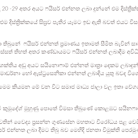
 20 -29 අතර අයට ෆයිසර් එන්නත ලබා දුන්නේ එම දිස්ත්‍ර
ම දිස්ත්‍රික්කයේ සිඝ්‍රව පැතිර යෑමට ඉඩ ඇති බවත් එයට ව
 තිබුනේ ෆයිසර් එන්නත් ප‍්‍රමාණය ඉතාමත් සීමිත බැවින්
 විස්සත් තිහත් අතර කණ්ඩායමට ෆයිසර් එන්නත් ලබාදීම අවිධ
ශක්තිය අඩු අයට සයිනොෆාම් එන්නත් මාත‍්‍රා දෙකම ලබාදුන්
නා හෝ ඇස්ට‍්‍රසෙනිකා එන්නත් ලබාදිය යුතු බවද විශේෂ
මෙම කියමන මේ වන විට සමාජ මාධ්‍ය ජාලා වල ඉතා වේගය
වී කුමුදේශ් මුහුණු පොතේ විමසා තිබුණේ කොළඹට සයිනෆා
වෙතින් වෛද්‍ය ප්‍රසන්න ගුණසේන මහතාට විරෝධය පළ වෙම
එන්නත ලබා දීමට තිබු බව මෙහිදි ජනතා විමුක්ති පෙරමුණද 