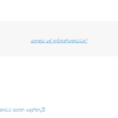
හොඳම දේ හම්බන්තොටටද?
 ජනතාවට සහන දෙන්නැයි