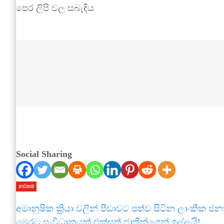
පෙර ලිපි වල සබැඳිය
Social Sharing
නවතම
අමානුෂික ක්‍රියා වලින් පීඩාවට පත්ව සිටින ලාංකීක
මෙරට සංවිධානයක් එක්සත් ජාතීන්ගෙන් ඉල්ලයි!