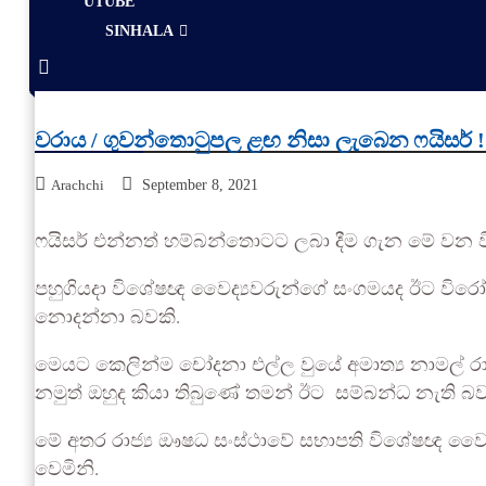
UTUBE
SINHALA
වරාය / ගුවන්තොටුපල ළඟ නිසා ලැබෙන ෆයිසර් !
Arachchi
September 8, 2021
ෆයිසර් එන්නත් හම්බන්තොටට ලබා දීම ගැන මේ වන ව
පහුගියදා විශේෂඥ වෛද්‍යවරුන්ගේ සංගමයද ඊට විරෝධය
නොදන්නා බවකි.
මෙයට කෙලින්ම චෝදනා එල්ල වුයේ අමාත්‍ය නාමල් 
නමුත් ඔහුද කියා තිබුණේ තමන් ඊට සම්බන්ධ නැති බවත
මේ අතර රාජ්‍ය ඖෂධ සංස්ථාවේ සභාපති විශේෂඥ වෛද්‍ය
වෙමිනි.