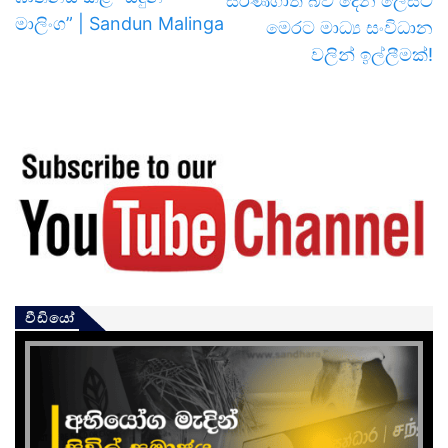
සරණගාත බව දෙන ලෙසට
මාලිංග” | Sandun Malinga
මෙරට මාධ්‍ය සංවිධාන
වලින් ඉල්ලීමක්!
වීඩියෝ