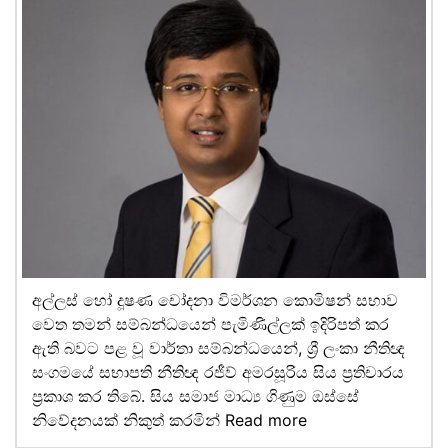
අල්ලස් හෝ දූෂණ චෝදනා විමර්ශන කොමිෂන් සභාව
වෙත තමන් සම්බන්ධයෙන් පැමිණිල්ලක් ඉදිරිපත් කර
ඇති බවට පළ වූ වාර්තා සම්බන්ධයෙන්, ශ්‍රී ලංකා නීතිඥ
සංගමයේ සභාපති නීතිඥ රජීව් අමරසූරිය සිය ප්‍රතිචාරය
ප්‍රකාශ කර තිබේ. සිය සමාජ මාධ්‍ය ගිණුම ඔස්සේ
නිවේදනයක් නිකුත් කරමින්
Read more