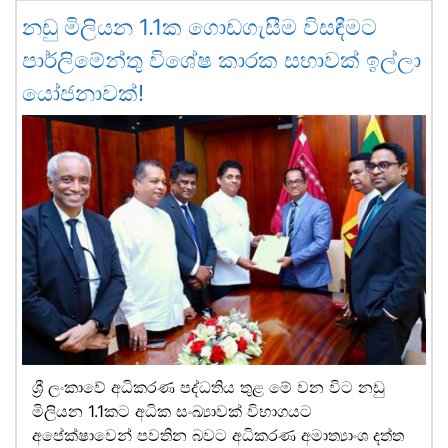
නඩු මිලියන 1.1ක ගොඩගැසීම විසඳීමට
පාර්ලිමේන්තු විශේෂ කාරක සභාවක් ඉල්ලා
යෝජනාවක්!
ශ්‍රී ලංකාවේ අධිකරණ පද්ධතිය තුළ මේ වන විට නඩු
මිලියන 1.1කට අධික සංඛ්‍යාවක් විභාගයට
අපේක්ෂාවෙන් පවතින බවට අධිකරණ අමාත්‍යාංශ දත්ත