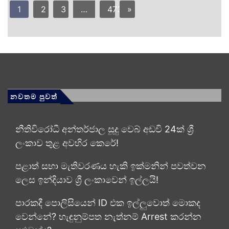
1
2
3
…
473
»
නවතම පුවත්
නීතිවිරෝධී අන්තර්ජාල සූදු වෙබ් අඩවි 24ක් ශ්‍රී
ලංකාව තුළ අවහිර කෙරේ!
පළාත් සභා මැතිවරණය හැකි ඉක්මනින් පවත්වන
ලෙස ඉන්දියාව ශ්‍රී ලංකාවෙන් ඉල්ලයි!
පාරකදී පොලිසියෙන් ID එක ඉල්ලුවොත් මොකද
වෙන්නේ? හැඳුනුම්පත නැත්නම් Arrest කරන්න