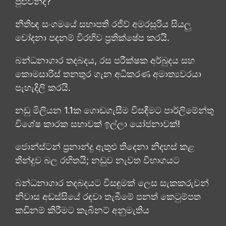
පුළුවන්ද?
නීතිඥ සංගමයේ සභාපති රජීව් අමරසූරිය සියලු
චෝදනා පදනම් විරහිව ප්‍රතික්ෂේප කරයි.
බන්ධනාගාර තදබදය, රස පරීක්ෂක අර්බුදය සහ
කොමසාරිස් තනතුර ගැන අධිකරණ අමාත්‍යවරයා
පැහැදිලි කරයි.
නඩු මිලියන 1.1ක ගොඩගැසීම විසඳීමට පාර්ලිමේන්තු
විශේෂ කාරක සභාවක් ඉල්ලා යෝජනාවක්!
ජොන්ස්ටන් ප්‍රනාන්දු ඇතුළු තිදෙනා නිදහස් කළ
තීන්දුව බල රහිතයි; නඩුව නැවත විභාගයට
බන්ධනාගාර තදබදයට විසඳුමක් ලෙස සැකකරුවන්
නිවාස අඩස්සියේ රඳවා තැබීමේ පනත් කෙටුම්පත
කඩිනම් කිරීමට කැබිනට් අනුමැතිය