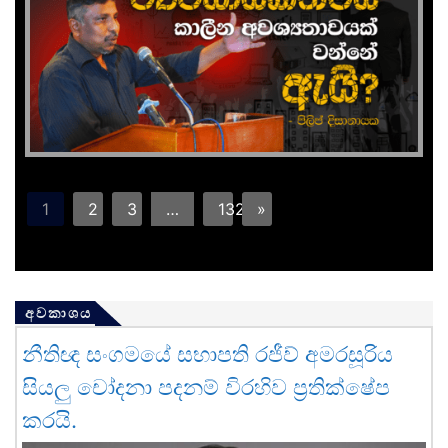
1
2
3
…
132
»
අවකාශය
නීතිඥ සංගමයේ සභාපති රජීව් අමරසූරිය
සියලු චෝදනා පදනම් විරහිව ප්‍රතික්ෂේප
කරයි.