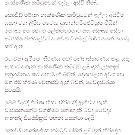
තාක්ෂණික කමිටුවෙන් ඉල්ලා අස්වී තිබේ.
කොවිඩ් මර්දන තාක්ෂණික කමිටුවෙන් ඉල්ලා අස්වීම
සදහා වන ලිපිය වෛද්‍ය ආනන්ද විජේවික‍්‍රම විසින්
සෞඛ්‍ය අමාත්‍යාංශ ලේකම්වරයාට සහ සෞඛ්‍ය සේවා
අධ්‍යක්ෂ ජනරාල්වරයා වෙත ඊ මේල් මාර්ගයෙන් යොමු
කර ඇත..
රට වසා දැමීමේ තීරණය හෝ එන්නත්කරණය කළ යුතු
ආකාරය ගැන තාක්ෂණික කමිටුව ලබාදුන් උපදෙස්
අනුගමනය කර නොමැති බවත්, දේශපාලන අවශ්‍යතා
මත එම තීරණ වෙනස්වී ඇති බවත්, වෛද්‍යවරයා
පවසයි.
මෙම වැරදි තීරණ නිසා ඉදිරියේදි ඇතිවිය හැකි
ව්‍යවසනයන්ට වගකීමට නොහැකි බවද වෛද්‍ය
ආනන්ද විජේවික‍්‍රම මහතා පෙන්වා දෙයි.
කොවිඩ් තාක්ෂණික කමිටුව විසින් ලබාදුන් නිර්දේශ