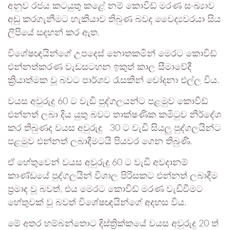
අනුව රජය කටයුතු කළේ නම් කොවිඩ් මරණ සංඛ්‍යාව
අඩු කරගැනීමට හැකියාව තිබුණ බවද වෛද්‍යවරයා සිය
ලිපියේ සදහන් කර ඇත.
විශේෂඥයින්ගේ උපදෙස් නොතකමින් මෙරට කොවිඩ්
එන්නත්කරණ වැඩසටහන ඉකුත් කාල සීමාවේදී
ක්‍රියාත්මක වූ බවට පාර්ශව රැසකින් චෝදනා එල්ල විය.
වයස අවුරුදු 60 ට වැඩි පුද්ගලයන්ට පළමුව කොවිඩ්
එන්නත් ලබා දිය යුතු බවට තාක්ෂණික කමිටුව නිර්දේශ
කර තිබුණද වයස අවුරුදු 30 ට වැඩි සියලු පුද්ගලයින්ට
පළමුව එන්නත් ලබාදීමටයි පියවර ගෙන තිබුණි.
ඒ හේතුවෙන් වයස අවුරුදු 60 ට වැඩි අවදානම්
කාණ්ඩයේ පුද්ගලයින් විශාල පිරිසකට එන්නත් ලබාදීම
ප්‍රමාද වූ බවත්, එය මෙරට කොවිඩ් මරණ වැඩිවීමට
හේතුවක් වූ බවත් විශේෂඥයින්ගේ අදහස විය.
මේ අතර හම්බන්තොට දිස්ත්‍රික්කයේ වයස අවුරුදු 20 ත්