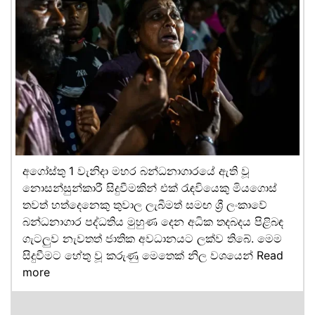
අගෝස්තු 1 වැනිදා මහර බන්ධනාගාරයේ ඇති වූ
නොසන්සුන්කාරී සිදුවීමකින් එක් රැඳවියෙකු මියගොස්
තවත් හත්දෙනෙකු තුවාල ලැබීමත් සමඟ ශ්‍රී ලංකාවේ
බන්ධනාගාර පද්ධතිය මුහුණ දෙන අධික තදබදය පිළිබඳ
ගැටලුව නැවතත් ජාතික අවධානයට ලක්ව තිබේ. මෙම
සිදුවීමට හේතු වූ කරුණු මෙතෙක් නිල වශයෙන්
Read
more