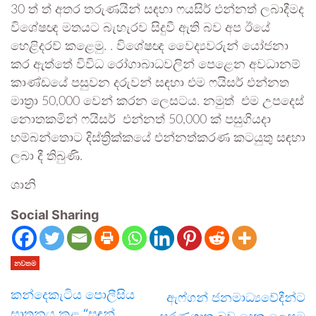
30 ත් ත් අතර තරුණයින් සඳහා ෆයසිර් එන්නත් ලබාදීමද
විශේෂඥ මතයට බැහැරව සිදුවී ඇති බව අප ඊයේ
හෙළිදරව් කළෙමු. . විශේෂඥ වෛද්‍යවරුන් යෝජනා
කර ඇත්තේ විවිධ රෝගාබාධවලින් පෙළෙන අවධානම්
කාණ්ඩයේ පසුවන දරුවන් සඳහා එම ෆයිසර් එන්නත
මාත්‍රා 50,000 වෙන් කරන ලෙසටය. නමුත් එම උපදෙස්
නොතකමින් ෆයිසර් එන්නත් 50,000 ක් පසුගියදා
හම්බන්තොට දිස්ත්‍රික්කයේ එන්නත්කරණ කටයුතු සඳහා
ලබා දී තිබුණි.
ශානි
Social Sharing
නවතම
කන්දෙකැටිය පොලීසිය
ඇෆ්ගන් ජනමාධ්‍යවේදීන්ට
ඝාතනය කළ “සඳුන්