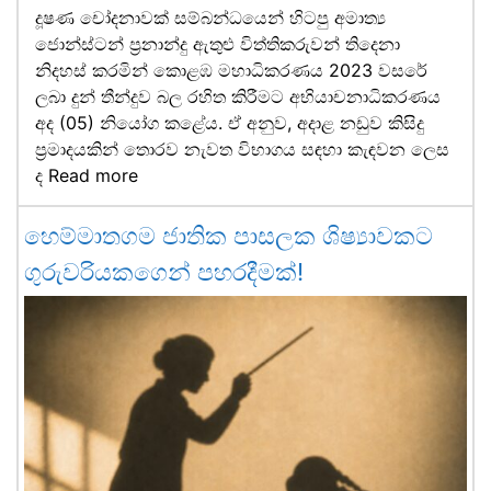
දූෂණ චෝදනාවක් සම්බන්ධයෙන් හිටපු අමාත්‍ය
ජොන්ස්ටන් ප්‍රනාන්දු ඇතුළු විත්තිකරුවන් තිදෙනා
නිදහස් කරමින් කොළඹ මහාධිකරණය 2023 වසරේ
ලබා දුන් තීන්දුව බල රහිත කිරීමට අභියාචනාධිකරණය
අද (05) නියෝග කළේය. ඒ අනුව, අදාළ නඩුව කිසිදු
ප්‍රමාදයකින් තොරව නැවත විභාගය සඳහා කැඳවන ලෙස
ද
Read more
හෙම්මාතගම ජාතික පාසලක ශිෂ්‍යාවකට
ගුරුවරියකගෙන් පහරදීමක්!