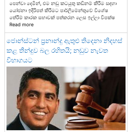
පෙන්වා දෙමින්, එම නඩු කටයුතු කඩිනම් කිරීම සඳහා
යෝජනා ඉදිරිපත් කිරීමට පාර්ලිමේන්තුවේ විශේෂ
තේරීම් කාරක සභාවක් පත්කරන ලෙස ඉල්ලා විපක්ෂ
Read more
ජොන්ස්ටන් ප්‍රනාන්දු ඇතුළු තිදෙනා නිදහස්
කළ තීන්දුව බල රහිතයි; නඩුව නැවත
විභාගයට