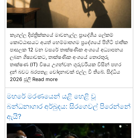
කෑගල්ල දිස්ත්‍රික්කයේ මාවනැල්ල ප්‍රාදේශීය ලේකම්
කොට්ඨාසයට අයත් හෙම්මාතගම ප්‍රදේශයේ පිහිටි ජාතික
පාසලක 12 වන වසරේ තාක්ෂණික අංශයේ අධ්‍යාපනය
ලබන ශිෂ්‍යාවකට, තාක්ෂණික අංශයේ තොරතුරු
තාක්ෂණ (IT) විෂය උගන්වන ගුරුවරියක විසින් පහර
දුන් බවට බරපතළ චෝදනාවක් එල්ල වී තිබේ. සිද්ධිය
2026 ජූලි
Read more
මහරේ මරණයෙන් යළි හෙළි වූ
බන්ධනාගාර අර්බුදය: සිරගෙවල් පිරෙන්නේ
ඇයි?