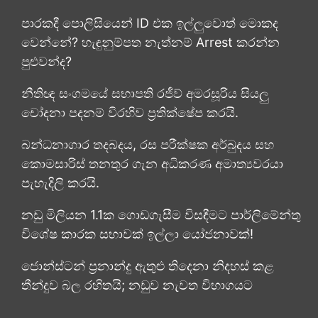
පාරකදී පොලිසියෙන් ID එක ඉල්ලුවොත් මොකද
වෙන්නේ? හැඳුනුම්පත නැත්නම් Arrest කරන්න
පුළුවන්ද?
නීතිඥ සංගමයේ සභාපති රජීව් අමරසූරිය සියලු
චෝදනා පදනම් විරහිව ප්‍රතික්ෂේප කරයි.
බන්ධනාගාර තදබදය, රස පරීක්ෂක අර්බුදය සහ
කොමසාරිස් තනතුර ගැන අධිකරණ අමාත්‍යවරයා
පැහැදිලි කරයි.
නඩු මිලියන 1.1ක ගොඩගැසීම විසඳීමට පාර්ලිමේන්තු
විශේෂ කාරක සභාවක් ඉල්ලා යෝජනාවක්!
ජොන්ස්ටන් ප්‍රනාන්දු ඇතුළු තිදෙනා නිදහස් කළ
තීන්දුව බල රහිතයි; නඩුව නැවත විභාගයට