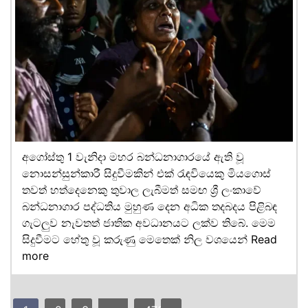
අගෝස්තු 1 වැනිදා මහර බන්ධනාගාරයේ ඇති වූ
නොසන්සුන්කාරී සිදුවීමකින් එක් රැඳවියෙකු මියගොස්
තවත් හත්දෙනෙකු තුවාල ලැබීමත් සමඟ ශ්‍රී ලංකාවේ
බන්ධනාගාර පද්ධතිය මුහුණ දෙන අධික තදබදය පිළිබඳ
ගැටලුව නැවතත් ජාතික අවධානයට ලක්ව තිබේ. මෙම
සිදුවීමට හේතු වූ කරුණු මෙතෙක් නිල වශයෙන්
Read
more