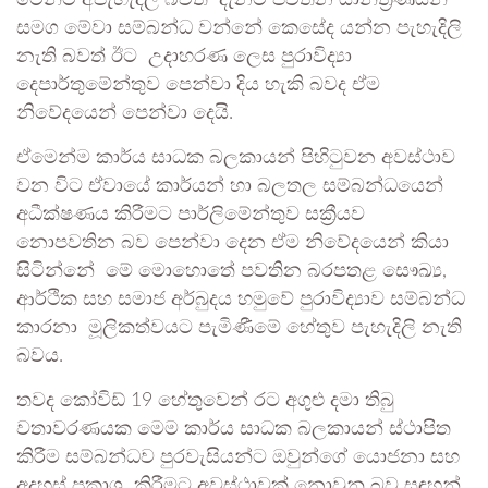
මෙන්ම අපැහැදිලි බවත් දැනට පවතින යාන්ත්‍රණයන්
සමග මේවා සම්බන්ධ වන්නේ කෙසේද යන්න පැහැදිලි
නැති බවත් ඊට උදාහරණ ලෙස පුරාවිද්‍යා
දෙපාර්තුමේන්තුව පෙන්වා දිය හැකි බවද ඒම
නිවේදයෙන් පෙන්වා දෙයි.
ඒමෙන්ම කාර්ය සාධක බලකායන් පිහිටුවන අවස්ථාව
වන විට ඒවායේ කාර්යන් හා බලතල සම්බන්ධයෙන්
අධීක්ෂණය කිරීමට පාර්ලිමේන්තුව සක්‍රීයව
නොපවතින බව පෙන්වා දෙන ඒම නිවේදයෙන් කියා
සිටින්නේ මේ මොහොතේ පවතින බරපතළ සෞඛ්‍ය,
ආර්ථික සහ සමාජ අර්බුදය හමුවේ පුරාවිද්‍යාව සම්බන්ධ
කාරනා මූලිකත්වයට පැමිණීමේ හේතුව පැහැදිලි නැති
බවය.
තවද කෝවිඩ් 19 හේතුවෙන් රට අගුළු දමා තිබු
වතාවරණයක මෙම කාර්ය සාධක බලකායන් ස්ථාපිත
කිරීම සම්බන්ධව පුරවැසියන්ට ඔවුන්ගේ යොජනා සහ
අදහස් ප්‍රකාශ කිරීමට අවස්ථාවක් නොවුනු බව සඳහන්