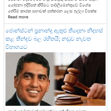
යෝජනා ඉදිරිපත් කිරීමට පාර්ලිමේන්තුවේ විශේෂ
තේරීම් කාරක සභාවක් පත්කරන ලෙස ඉල්ලා විපක්ෂ
Read more
ජොන්ස්ටන් ප්‍රනාන්දු ඇතුළු තිදෙනා නිදහස්
කළ තීන්දුව බල රහිතයි; නඩුව නැවත
විභාගයට