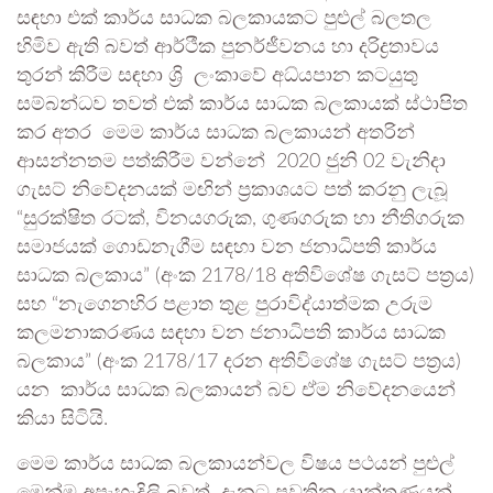
සඳහා එක් කාර්ය සාධක බලකායකට පුළුල් බලතල
හිමිව ඇති බවත් ආර්ථීක පුනර්ජීවනය හා දරිද්‍රතාවය
තුරන් කිරීම සඳහා ශ්‍රි ලංකාවේ අධ්යපාන කටයුතු
සම්බන්ධව තවත් එක් කාර්ය සාධක බලකායක් ස්ථාපිත
කර අතර මෙම කාර්ය සාධක බලකායන් අතරින්
ආසන්නතම පත්කිරීම වන්නේ 2020 ජුනි 02 වැනිදා
ගැසට් නිවේදනයක් මඟින් ප්‍රකාශයට පත් කරනු ලැබූ
“සුරක්ෂිත රටක්, විනයගරුක, ගුණගරුක හා නීතිගරුක
සමාජයක් ගොඩනැගීම සඳහා වන ජනාධිපති කාර්ය
සාධක බලකාය” (අංක 2178/18 අතිවිශේෂ ගැසට් පත්‍රය)
සහ “නැගෙනහිර පළාත තුළ පුරාවිද්යාත්මක උරුම
කලමනාකරණය සඳහා වන ජනාධිපති කාර්ය සාධක
බලකාය” (අංක 2178/17 දරන අතිවිශේෂ ගැසට් පත්‍රය)
යන කාර්ය සාධක බලකායන් බව ඒම නිවේදනයෙන්
කියා සිටියි.
මෙම කාර්ය සාධක බලකායන්වල විෂය පථයන් පුළුල්