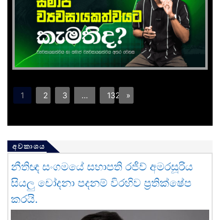
1
2
3
…
132
»
අවකාශය
නීතිඥ සංගමයේ සභාපති රජීව් අමරසූරිය
සියලු චෝදනා පදනම් විරහිව ප්‍රතික්ෂේප
කරයි.