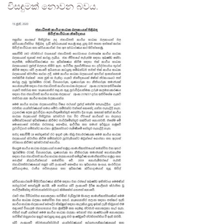
විසඳුමක් නොවන බවය.