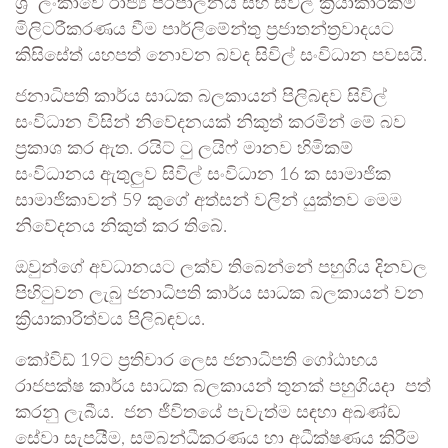
ශ්‍රී ලංකාවේ රාජ්‍ය පරිපාලනය සහ සිවිල් ක්‍රියාකාරකම්
මිලිටරීකරණය වීම පාර්ලිමේන්තු ප්‍රජාතන්ත්‍රවාදයට
කිසිසේත් යහපත් නොවන බවද සිවිල් සංවිධාන පවසයි.
ජනාධිපති කාර්ය සාධක බලකායන් පිලිබඳව සිවිල්
සංවිධාන විසින් නිවේදනයක් නිකුත් කරමින් මේ බව
ප්‍රකාශ කර ඇත. රයිට් ටු ලයිෆ් මානව හිමිකම්
සංවිධානය ඇතුලුව සිවිල් සංවිධාන 16 ක සාමාජික
සාමාජිකාවන් 59 කුගේ අත්සන් වලින් යුක්තව මෙම
නිවේදනය නිකුත් කර තිබේ.
ඔවුන්ගේ අවධානයට ලක්ව තිබෙන්නේ පහුගිය දිනවල
පිහිටුවන ලැබු ජනාධිපති කාර්ය සාධක බලකායන් වන
ක්‍රියාකාරිත්වය පිලිබඳවය.
කෝවිඩ් 19ට ප්‍රතිචාර ලෙස ජනාධිපති ගෝඨාභය
රාජපක්ෂ කාර්ය සාධක බලකායන් තුනක් පහුගියදා පත්
කරනු ලැබීය. ජන ජීවිතයේ පැවැත්ම සඳහා අඛණ්ඩ
සේවා සැපයීම, සම්බන්ධීකරණය හා අධීක්ෂණය කිරීම