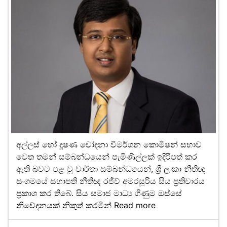
අල්ලස් හෝ දූෂණ චෝදනා විමර්ශන කොමිෂන් සභාව
වෙත තමන් සම්බන්ධයෙන් පැමිණිල්ලක් ඉදිරිපත් කර
ඇති බවට පළ වූ වාර්තා සම්බන්ධයෙන්, ශ්‍රී ලංකා නීතිඥ
සංගමයේ සභාපති නීතිඥ රජීව් අමරසූරිය සිය ප්‍රතිචාරය
ප්‍රකාශ කර තිබේ. සිය සමාජ මාධ්‍ය ගිණුම ඔස්සේ
නිවේදනයක් නිකුත් කරමින්
Read more