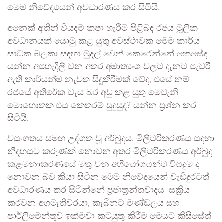
මෙම නිවේදයෙන් අවධාරණය කර සිටියි.
අනෙක් අතින් වියදම් කපා හැරීම පිළිබඳ රජය මූලික
අවධානයක් යොමු කළ යුතු අවස්ථාවක මෙම කාර්ය
සාධක බලකා සඳහා මුදල් වෙන් කෙරෙන්නේ කෙසේද
යන්න අපහැදිලි වන අතර අමාත්‍යංශ වලට දැනට පැවරී
ඇති කාර්යන්ම නැවත සිදුකිරීමක් වේද, එසේ නම්
රජයේ අතිරේක වැය බර අඩු කළ යුතු මෙවැනි
මොහොතක එය කෙතරම් සුදුසුද? යන්න ප්‍රශ්න කර
සිටියි.
වසංගතය සමඟ උද්ගත වූ අර්බුදය, මිලිටරිකරණය සඳහා
නිදහසට කරුණක් නොවන අතර මිලිටරිකරණය අර්බුද
කළමනාකරණයේ මතු වන අභියෝගයන්ට විසඳුම ද
නොවන බව කියා සිටින මෙම නිවේදයෙන් වැඩිදුරටත්
අවධාරණය කර සිටින්නේ ප්‍රජාත්‍රන්තවාදය සක්‍රීය
කරවන අගමැතිවරයා, කැබිනට් මණ්ඩලය සහ
පාර්ලිමේන්තුව ඉක්මවා කටයුතු කිරීම මෙයට කිසිසේත්