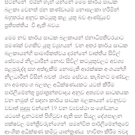
සිටින්නේ එයින් හැඟී යන්නේ මෙම කාර්ය සාධක
බලකා වෙනත් ජන කණ්ඩායම් නොසලකා හරිමින්
බහුතරය අනුව කටයුතු කළ යුතු බව ආණ්ඩුවේ
ප්‍රතිපත්තිය වී ඇති බවය.
මෙම නව කාර්ය සාධක බලකායන් ජනාධිපතිවරයාට
පමණක් වගකිව යුතු ව්‍යුහයන් වන අතර කාර්ය සාධක
බලකායන්හි සාමාජිකත්වය දරන්නේ වෘත්තීය සිවිල්
සේවයේ නිලධාරීන් නොව සිවිල් කටයුතුවලට අවශ්‍ය
පළපුරුද්ද සහ අත්දැකීම් නොමැති ආරක්ෂක අංශයන්හි
නිලධාරීන් විසින් බවත් රාජ්‍ය සේවය, කැබිනට් මණ්ඩල
හා අමාත්‍යංශ බලතල අධීක්ෂණයකට යටත් කිරීම
පාර්ලිමේන්තු ප්‍රජාත්‍රන්තවාදය අනුව අත්‍යවශ සාධකයක
වන නමුත් ඒ සඳහා කාර්ය සාධක බලකායන් වෙනුවට
වඩාත් සුදුසු වන්නේ 19 වන ව්‍යවස්ථා සංශෝධනය
යටතේ දැනටමත් පිහිටුවා ඇති සහ සියලු දේශපාලන
පක්ෂවල මන්ත්‍රීවරුන්ගෙන් සමන්විත පාර්ලිමේන්තුවේ
ආංශික අධීක්ෂණ කමිටු යාන්ත්‍රණය භාවිතා කිරීම බවද