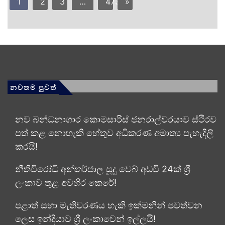
1
2
3
…
473
»
නවතම පුවත්
නව බන්ධනාගාර කොමසාරිස් ජනරාල්වරයාව ස්ථිරව
පත් කළ නොහැකි හේතුව අධිකරණ අමාත්‍ය පැහැදිලි
කරයි!
නීතිවිරෝධී අන්තර්ජාල සූදු වෙබ් අඩවි 24ක් ශ්‍රී
ලංකාව තුළ අවහිර කෙරේ!
පළාත් සභා මැතිවරණය හැකි ඉක්මනින් පවත්වන
ලෙස ඉන්දියාව ශ්‍රී ලංකාවෙන් ඉල්ලයි!