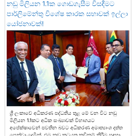
නඩු මිලියන 1.1ක ගොඩගැසීම විසඳීමට
පාර්ලිමේන්තු විශේෂ කාරක සභාවක් ඉල්ලා
යෝජනාවක්!
ශ්‍රී ලංකාවේ අධිකරණ පද්ධතිය තුළ මේ වන විට නඩු
මිලියන 1.1කට අධික සංඛ්‍යාවක් විභාගයට
අපේක්ෂාවෙන් පවතින බවට අධිකරණ අමාත්‍යාංශ දත්ත
පෙන්වා දෙමින්, එම නඩු කටයුතු කඩිනම් කිරීම සඳහා