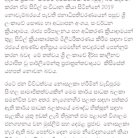
කරන ඒම සිවිල් සංවිධාන කියා සිටින්නේ 2019
නොවැම්බරයේ පැවති ජනාධිපතිවරණයෙන් පසුව ශ්‍රි
ලංකාවේ සෞඛ්‍ය හා අධ්‍යාපන අංශය, සංවර්ධන
ක්‍රියාදාමය, රාජ්‍ය පරිපාලනය සහ අධිකරණ ක්‍රියාදාමයන්
තුළ සිවිල් ක්‍රියාකාරකම් මිලිටරීකරණය කිරීම සඳහා වන
රජයේ අඛණ්ඩ අභිප්‍රාය මෙමඟින් තවදුරටත් පෙන්නුම්
කරන බවද මේ තත්වය ශ්‍රි ලංකාවේ දීර්ඝ කාලීනව
ස්ථාපිත වූ පාර්ලිමේන්තු ප්‍රජාත්‍රන්තවාදයට කිසිසේත්
යහපත් නොවන බවය.
රටේ ජන විවිධත්වය නොසලකා හරිමින් වැඩිපුරම
සිංහල සාමාජිකත්වයකින් මෙම කාර්ය සාධක බලකා
සමන්විත වන අතර. නැගෙනහිර පලාත සඳහා පත්කර
ඇති කාර්ය සාධක බලකායේ බෞද්ධ භික්ෂූන් සඳහා
සැලකිය යුතු ඉඩක් ලැබී තිබුනත් එම පළාතේ විශාලම
ජනගහනය වන මුස්ලිම් සහ දෙමළ ප්‍රජාව නොසලකා
හැර ඇති බව පෙන්වා දෙන මෙම නිවේදනයෙන් කියා