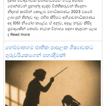
දූෂණ චෝදනාවක් සම්බන්ධයෙන් හිටපු අමාත්‍ය
ජොන්ස්ටන් ප්‍රනාන්දු ඇතුළු විත්තිකරුවන් තිදෙනා
නිදහස් කරමින් කොළඹ මහාධිකරණය 2023 වසරේ
ලබා දුන් තීන්දුව බල රහිත කිරීමට අභියාචනාධිකරණය
අද (05) නියෝග කළේය. ඒ අනුව, අදාළ නඩුව කිසිදු
ප්‍රමාදයකින් තොරව නැවත විභාගය සඳහා කැඳවන ලෙස
ද
Read more
හෙම්මාතගම ජාතික පාසලක ශිෂ්‍යාවකට
ගුරුවරියකගෙන් පහරදීමක්!