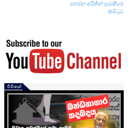
මහජන අයිතීන් සුරැකීමේ
කමිටුව
වීඩියෝ