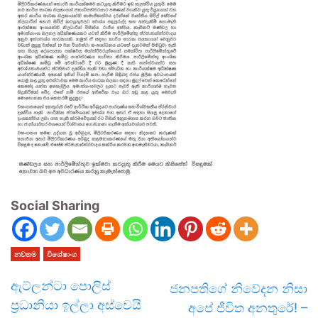
Social Sharing
නවතම
විශේෂාංග
ඇට්ලන්ටා පොලිස්
ජනපතිගේ නිවේදන නිසා
ප්‍රධානියා ඉල්ලා අස්වෙයි
අපේ ජීවිත අනතුරේ! –