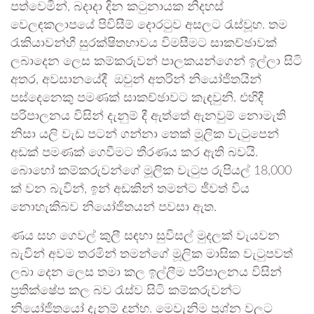
පත්වෙමින්, බදාදා දින කටුනායක නිදහස්
වෙලඳකලාපයේ පිවිසීම් දොරටුව අසලට රැස්වූහ. තම
රැකියාවන්හී සුරක්ෂිතභාවය විමසීමට සාකච්ඡාවක්
ලබාදෙන ලෙස කම්කරුවන් පාලකයන්ගෙන් ඉල්ලා සිටි
අතර, අවසානයේදී ඔවුන් අතරින් නියෝජිතයින්
පස්දෙනෙකු පමණක් සාකච්ඡාවට කැඳවුනි. එහිදී
පරිපාලනය විසින් දැනුම් දී ඇත්තේ ඇනවුම් නොමැති
නිසා යලි වැඩ පටන් ගන්නා තෙක් මූලික වැටුපෙන්
අඩක් පමණක් ගෙවීමට තීරණය කර ඇති බවයි.
බොහෝ කම්කරුවන්ගේ මූලික වැටුප රුපියල් 18,000
ක් වන බැවින්, ඉන් අඩකින් තමන්ට ජීවත් විය
නොහැකිබව නියෝජිතයන් පවසා ඇත.
ණය සහ ගෙවල් කුලී සඳහා සුවිසල් මුදලක් වැයවන
බැවින් අවම තරමින් තමන්ගේ මූලික මාසික වැටුපවත්
ලබා දෙන ලෙස තමා කල ඉල්ලීම පරිපාලනය විසින්
ප්‍රතික්ෂේප කල බව රැස්ව සිටි කම්කරුවන්ට
නියෝජිතයෝ දැනුම් දුන්හ. මෙවැනිම ප්‍රශ්න වලට