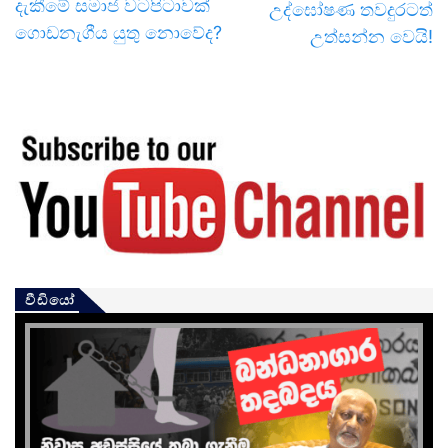
දැකීමේ සමාජ වටපිටාවක්
උද්ඝෝෂණ තවදුරටත්
ගොඩනැගීය යුතු නොවේද?
උත්සන්න වෙයි!
වීඩියෝ