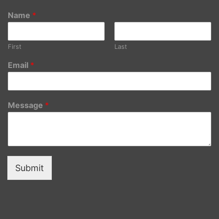
Name
*
First
Last
Email
*
Message
*
Submit