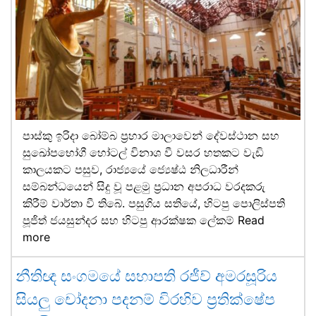
පාස්කු ඉරිදා බෝම්බ ප්‍රහාර මාලාවෙන් දේවස්ථාන සහ
සුඛෝපභෝගී හෝටල් විනාශ වී වසර හතකට වැඩි
කාලයකට පසුව, රාජ්‍යයේ ජ්‍යෙෂ්ඨ නිලධාරීන්
සම්බන්ධයෙන් සිදු වූ පළමු ප්‍රධාන අපරාධ වරදකරු
කිරීම් වාර්තා වී තිබේ. පසුගිය සතියේ, හිටපු පොලිස්පති
පූජිත් ජයසුන්දර සහ හිටපු ආරක්ෂක ලේකම්
Read
more
නීතිඥ සංගමයේ සභාපති රජීව් අමරසූරිය
සියලු චෝදනා පදනම් විරහිව ප්‍රතික්ෂේප