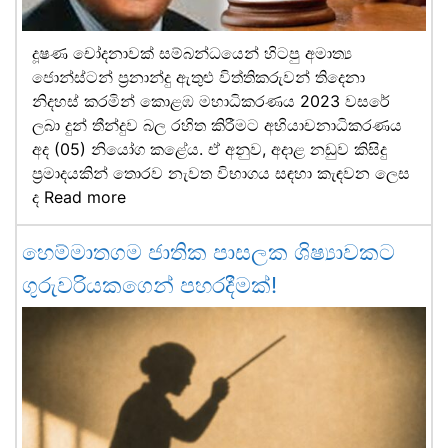
දූෂණ චෝදනාවක් සම්බන්ධයෙන් හිටපු අමාත්‍ය
ජොන්ස්ටන් ප්‍රනාන්දු ඇතුළු විත්තිකරුවන් තිදෙනා
නිදහස් කරමින් කොළඹ මහාධිකරණය 2023 වසරේ
ලබා දුන් තීන්දුව බල රහිත කිරීමට අභියාචනාධිකරණය
අද (05) නියෝග කළේය. ඒ අනුව, අදාළ නඩුව කිසිදු
ප්‍රමාදයකින් තොරව නැවත විභාගය සඳහා කැඳවන ලෙස
ද
Read more
හෙම්මාතගම ජාතික පාසලක ශිෂ්‍යාවකට
ගුරුවරියකගෙන් පහරදීමක්!