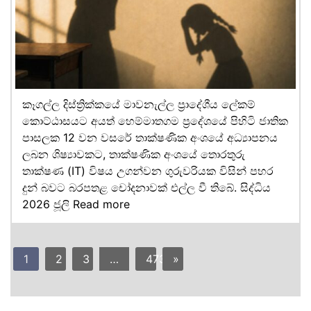
කෑගල්ල දිස්ත්‍රික්කයේ මාවනැල්ල ප්‍රාදේශීය ලේකම්
කොට්ඨාසයට අයත් හෙම්මාතගම ප්‍රදේශයේ පිහිටි ජාතික
පාසලක 12 වන වසරේ තාක්ෂණික අංශයේ අධ්‍යාපනය
ලබන ශිෂ්‍යාවකට, තාක්ෂණික අංශයේ තොරතුරු
තාක්ෂණ (IT) විෂය උගන්වන ගුරුවරියක විසින් පහර
දුන් බවට බරපතළ චෝදනාවක් එල්ල වී තිබේ. සිද්ධිය
2026 ජූලි
Read more
1
2
3
…
473
»