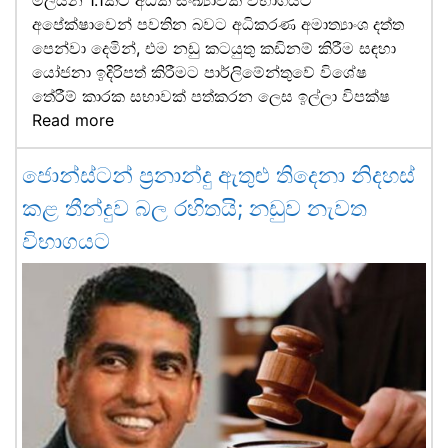
අපේක්ෂාවෙන් පවතින බවට අධිකරණ අමාත්‍යාංශ දත්ත
පෙන්වා දෙමින්, එම නඩු කටයුතු කඩිනම් කිරීම සඳහා
යෝජනා ඉදිරිපත් කිරීමට පාර්ලිමේන්තුවේ විශේෂ
තේරීම් කාරක සභාවක් පත්කරන ලෙස ඉල්ලා විපක්ෂ
Read more
ජොන්ස්ටන් ප්‍රනාන්දු ඇතුළු තිදෙනා නිදහස්
කළ තීන්දුව බල රහිතයි; නඩුව නැවත
විභාගයට