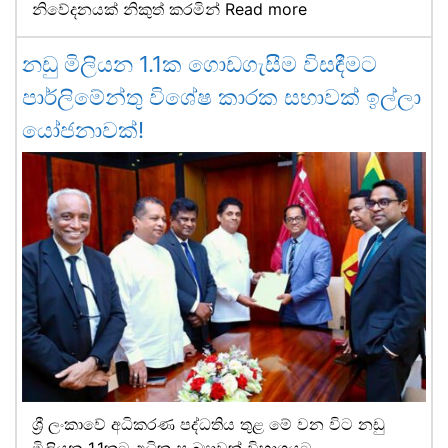
නිවේදනයක් නිකුත් කරමින්
Read more
නඩු මිලියන 1.1ක ගොඩගැසීම විසඳීමට
පාර්ලිමේන්තු විශේෂ කාරක සභාවක් ඉල්ලා
යෝජනාවක්!
ශ්‍රී ලංකාවේ අධිකරණ පද්ධතිය තුළ මේ වන විට නඩු
මිලියන 1.1කට අධික සංඛ්‍යාවක් විභාගයට