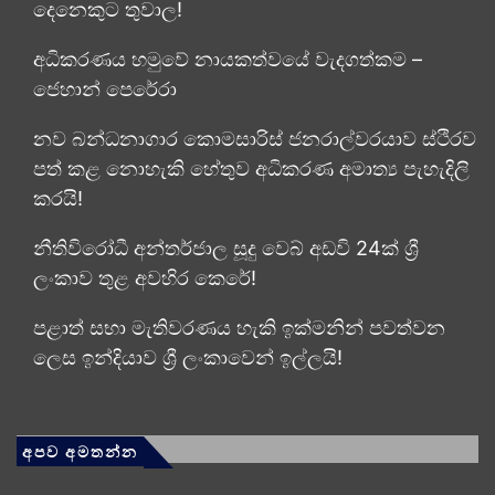
දෙනෙකුට තුවාල!
අධිකරණය හමුවේ නායකත්වයේ වැදගත්කම –
ජෙහාන් පෙරේරා
නව බන්ධනාගාර කොමසාරිස් ජනරාල්වරයාව ස්ථිරව
පත් කළ නොහැකි හේතුව අධිකරණ අමාත්‍ය පැහැදිලි
කරයි!
නීතිවිරෝධී අන්තර්ජාල සූදු වෙබ් අඩවි 24ක් ශ්‍රී
ලංකාව තුළ අවහිර කෙරේ!
පළාත් සභා මැතිවරණය හැකි ඉක්මනින් පවත්වන
ලෙස ඉන්දියාව ශ්‍රී ලංකාවෙන් ඉල්ලයි!
අපව අමතන්න