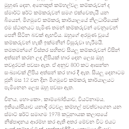
මුහුණ දෙන, අනෙකුත් කම්හල්වල කම්කරුවන් ද
ස්මාර්ට් ෂර්ට් කම්කරුවන් සමග එක්වෙතැයි යන
බියෙන්, මීගමුවේ කම්කරු කාර්යාලයේ නිලධාරියෙක්
එම ස්ථානයට පැමිණ තමන් කම්කරුවන් වෙනුවෙන්
පෙනී සිටින බවක් ඇඟවීය. ඔහුගේ අරමුණ වූයේ
කම්කරුවන් හැකි ඉක්මනින් විසුරුවා හැරීමයි.
තමතමන්ගේ විස්තර සහිතව සියලු කම්කරුවන් විසින්
අත්සන් කරන ලද ලිපියක් භාර දෙන ලෙස ඔහු
තවදුරටත් පවසා ඇත. ඒ අනුව 800 කට ආසන්න
සංඛ්‍යාවක් ලිපිය අත්සන් කර භාර දී ඇත. සියලු දෙනාටම
ජුනි මස 12 වන දින මීගමුවේ කම්කරු කාර්යාලයට
පැමිනෙන ලෙස ඔහු පවසා ඇත.
චීනය, හොංකොං, කාම්බෝජියාව, වියට්නාමය,
ඉතියෝපියාව යනාදි රටවල කම්හල් පවත්වාගෙන යන
ස්මාට් ෂර්ට් සමාගම 1978 කටුනායක කලාපයේ
නිෂ්පාදනය ආරම්භ කර ඇති අතර මේවන විට එයට