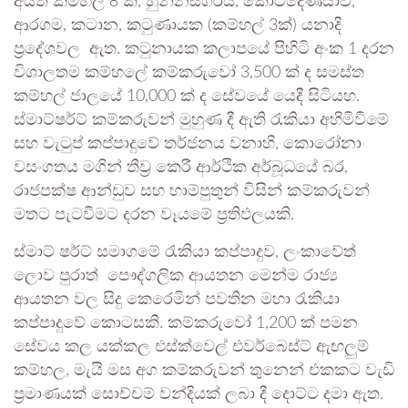
අයත් කම්හල් 8 ක්, හුන්නස්ගිරිය, කොටදෙණියාව,
ආරගම, කටාන, කටුණායක (කම්හල් 3ක්) යනාදි
ප්‍රදේශවල ඇත. කටුනායක කලාපයේ පිහිටි අංක 1 දරන
විශාලතම කම්හලේ කම්කරුවෝ 3,500 ක් ද සමස්ත
කම්හල් ජාලයේ 10,000 ක් ද සේවයේ යෙදී සිටියහ.
ස්මාට්ෂර්ට් කම්කරුවන් මුහුණ දී ඇති රැකියා අහිමිවීමේ
සහ වැටුප් කප්පාදුවේ තර්ජනය වනාහි, කොරෝනා
වසංගතය මගින් තීව්‍ර කෙරී ආර්ථික අර්බූධයේ බර,
රාජපක්ෂ ආන්ඩුව සහ හාම්පුතුන් විසින් කම්කරුවන්
මතට පැටවීමට දරන වෑයමේ ප්‍රතිඵලයකි.
ස්මාට් ෂර්ට් සමාගමේ රැකියා කප්පාදුව, ලංකාවේත්
ලොව පුරාත් පෞද්ගලික ආයතන මෙන්ම රාජ්‍ය
ආයතන වල සිදු කෙරෙමින් පවතින මහා රැකියා
කප්පාදුවේ කොටසකි. කම්කරුවෝ 1,200 ක් පමන
සේවය කල යක්කල එස්ක්වෙල් එවර්බෙස්ට් ඇඟලුම්
කම්හල, මැයි මස අග කම්කරුවන් තුනෙන් එකකට වැඩි
ප්‍රමාණයක් සොච්චම් වන්දියක් ලබා දී දොට්ට දමා ඇත.