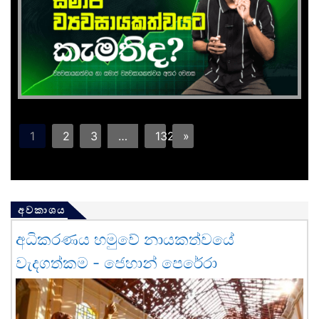
1
2
3
…
132
»
අවකාශය
අධිකරණය හමුවේ නායකත්වයේ
වැදගත්කම - ජෙහාන් පෙරේරා