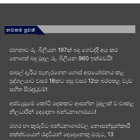
නවතම පුවත්
ජනතාව රු. බිලියන 197ක් බදු ගෙවද්දී අය කර
නොගත් බදු මුදල රු. බිලියන 960 ඉක්මවයි!
පාසල් දැරිය පැහැරගෙන ගොස් අපයෝජනය කළ
පුද්ගලයාට වසර 18කට පසු වසර 12ක බරපතළ වැඩ
සහිත සිරදඬුවම්!
අස්වැසුමේ කෝටි දෙකකට ආසන්න මුදලක් වංචාකළ
නිලධාරීන් දෙදෙනා බන්ධනාගාරයට!
මහර හා කුරුවිට බන්ධනාගාරවල නොසන්සුන්කාරී
තත්ත්වයෙන් රැඳවියන් දෙදෙනෙකු මරුට, 13