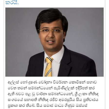
කරයි.
අල්ලස් හෝ දූෂණ චෝදනා විමර්ශන කොමිෂන් සභාව
වෙත තමන් සම්බන්ධයෙන් පැමිණිල්ලක් ඉදිරිපත් කර
ඇති බවට පළ වූ වාර්තා සම්බන්ධයෙන්, ශ්‍රී ලංකා නීතිඥ
සංගමයේ සභාපති නීතිඥ රජීව් අමරසූරිය සිය ප්‍රතිචාරය
ප්‍රකාශ කර තිබේ. සිය සමාජ මාධ්‍ය ගිණුම ඔස්සේ