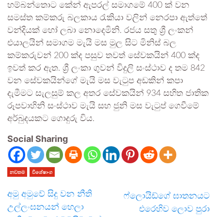
හම්බන්තොට කේන් ඇපරල් සමාගමේ 400 ක් වන
සමස්ත කම්කරු බලකාය රැකියා වලින් නෙරපා ඇත්තේ
වන්දියක් හෝ ලබා නොදෙමිනි. රජය සතු ශ්‍රී ලංකන්
එයාලයින් සමාගම මැයි මස මුල සිට මිනිස් බල
කම්කරුවන් 200 ක්ද පසුව තවත් සේවකයින් 400 ක්ද
ඉවත් කර ඇත. ශ්‍රී ලංකා ගුවන් විදුලි සංස්ථාව ද තම 842
වන සේවකයින්ගේ මැයි මස වැටුප අඩකින් කපා
දැමීමට සැලසුම් කල අතර සේවකයින් 934 සහිත ජාතික
රූපවාහිනි සංස්ථාව මැයි සහ ජුනි මස වැටුප් ගෙවීමේ
අර්බුදයකට ගොදුරු විය.
Social Sharing
නවතම
විශේෂාංග
අමු අමුවේ සිදු වන නීති
ෆ්ලොයිඩ්ගේ ඝාතනයට
උල්ලංඝනයන් හෙලා
එරෙහිව ලොව පුරා