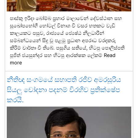
පාස්කු ඉරිදා බෝම්බ ප්‍රහාර මාලාවෙන් දේවස්ථාන සහ
සුඛෝපභෝගී හෝටල් විනාශ වී වසර හතකට වැඩි
කාලයකට පසුව, රාජ්‍යයේ ජ්‍යෙෂ්ඨ නිලධාරීන්
සම්බන්ධයෙන් සිදු වූ පළමු ප්‍රධාන අපරාධ වරදකරු
කිරීම් වාර්තා වී තිබේ. පසුගිය සතියේ, හිටපු පොලිස්පති
පූජිත් ජයසුන්දර සහ හිටපු ආරක්ෂක ලේකම්
Read
more
නීතිඥ සංගමයේ සභාපති රජීව් අමරසූරිය
සියලු චෝදනා පදනම් විරහිව ප්‍රතික්ෂේප
කරයි.