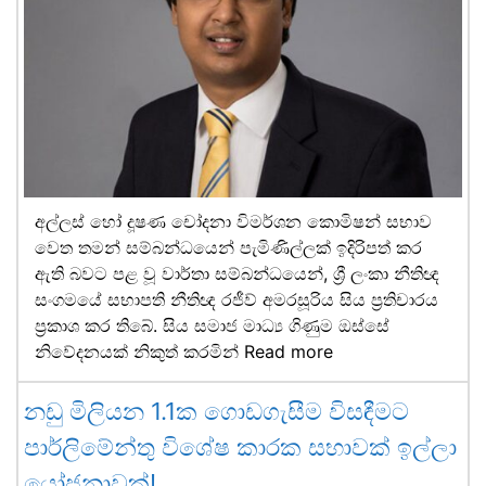
අල්ලස් හෝ දූෂණ චෝදනා විමර්ශන කොමිෂන් සභාව
වෙත තමන් සම්බන්ධයෙන් පැමිණිල්ලක් ඉදිරිපත් කර
ඇති බවට පළ වූ වාර්තා සම්බන්ධයෙන්, ශ්‍රී ලංකා නීතිඥ
සංගමයේ සභාපති නීතිඥ රජීව් අමරසූරිය සිය ප්‍රතිචාරය
ප්‍රකාශ කර තිබේ. සිය සමාජ මාධ්‍ය ගිණුම ඔස්සේ
නිවේදනයක් නිකුත් කරමින්
Read more
නඩු මිලියන 1.1ක ගොඩගැසීම විසඳීමට
පාර්ලිමේන්තු විශේෂ කාරක සභාවක් ඉල්ලා
යෝජනාවක්!