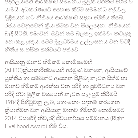
පුද්ගලයාගේ ආරක්ෂාව සම්බන්ධ මූලික වගකීම අහිමි වී
යාමයි. අධිකරණයට අපහාස කිරීම සම්බන්ධ නඩුවල
චූදිතයන් හට නීතියේ ආරක්ෂාව සඳහා අයිතිය තිබේ.
රජය වෙනුවෙන් ක්‍රියාත්මක වන සියලුදෙනා නීතියෙන්
බැඳී සිටිති. එබැවින්, ඔවුන් තම බලතල ඉක්මවා කටයුතු
නොකළ යුතුය. මෙම මූලධර්මය උල්ලංඝනය වන විටදී
නීතිය සාහසික තත්වයට පත්වේ
ආසියානු මානව හිමිකම් කොමිෂමෙහි
(AHRC)ක්‍රියාකාරීත්වයෙහි අරමුණ වන්නේ, ආසියාවේ
යුක්තිය හා සම්බන්ධ ආයතන පිළිබඳ නැවත සිතීම හා
මානව හිමිකම් ආරක්ෂා වන පරිදි හා ප්‍රවර්ධනය වන
පරිදි ඒවා මූලික වශයෙන් නැවත සැලසුම් කිරීමයි.
1984දී පිහිටුවනු ලැබ, හොංකොං පදනම් කරගෙන
ක්‍රියාත්මක වන ආසියානු මානව හිමිකම් කොමිෂමට
2014 වසරේදී නිවැරදි ජීවනෝපාය සම්මානය (Right
Livelihood Award) හිමි විය.