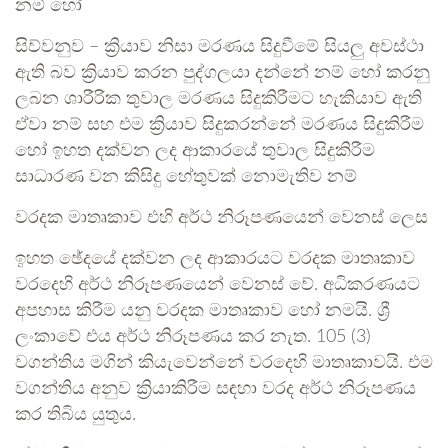
නම් හෝ
සිව්වනුව – ක්‍රියාව නිසා මරණය සිදුවීමේ සියලු අවස්ථා
ඇති බව ක්‍රියාව කරන පුද්ගලයා දන්නේ නම් හෝ කරනු
ලබන ශාරීරික තුවාල මරණය සිදුකිරීමට හැකියාව ඇති
ඒවා නම් සහ එම ක්‍රියාව සිදුකරන්නේ මරණය සිදුකිරීම
හෝ ඉහත දක්වන ලද ආකාරයේ තුවාල සිදුකිරීම
සාධාරණ වන කිසිදු හේතුවක් නොමැතිව නම්
වරදක මාතෘකාව එහි අර්ථ නිරූපණයෙන් වෙනස් ලෙස
ඉහත ඡේදයේ දක්වන ලද ආකාරයට වරදක මාතෘකාව
වරදෙහි අර්ථ නිරූපණයෙන් වෙනස් වේ. අධිකරණයට
අපහාස කිරීම යනු වරදක මාතෘකාව හෝ නමයි. ශ්‍රී
ලංකාවේ එය අර්ථ නිරූපණය කර නැත. 105 (3)
වගන්තිය මගින් කියැවෙන්නේ වරදෙහි මාතෘකාවයි. එම
වගන්තිය අනුව ක්‍රියාකිරීම සඳහා වරද අර්ථ නිරූපණය
කර තිබිය යුතුය.