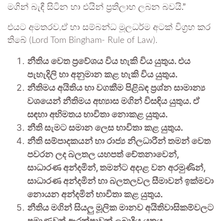
මගින් බැඳී සිටින හා එයින් ප්‍රතිලාභ ලබන බවයි.”
එයට අමතරව,ඒ හා සම්බන්ධ මූලධර්ම අටක් විග්‍රහ කර
තිබේ (Lord Tom Bingham- Rule of Law).
නීතිය වෙත ප්‍රවේශය විය හැකි විය යුතුය. එය
පැහැදිලි හා අනුමාන කළ හැකි විය යුතුය.
නීතිමය අයිතිය හා වගකීම පිළිබඳ ප්‍රශ්න සාමාන්‍ය
වශයෙන් නීතිමය අභ්‍යාස මගින් විසඳිය යුතුය. ඒ
සඳහා අභිමතය භාවිතා නොකළ යුතුය.
නීති සැමට සමාන ලෙස භාවිතා කළ යුතුය.
නීති සම්පාදකයන් හා රාජ්‍ය නිලධාරීන් තමන් වෙත
පවරන ලද බලතල යහපත් චේතනාවෙන්,
සාධාරණ අන්දමින්, තමන්ට අදාළ වන අරමුණින්,
සාධාරණ අන්දමින් හා බලතලවල සීමාවන් ඉක්මවා
නොයන අන්දමින් භාවිතා කළ යුතුය.
නීතිය මගින් සියලු මූලික මානව අයිතිවාසිකම්වලට
ප්‍රමාණවත් ආරක්ෂාවක් ලබාදිය යුතුය.