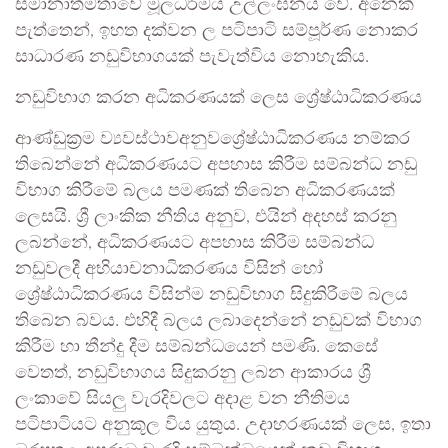
සමානාත්මතාවේ මූලධර්මය උල්ලංඝනය වේ. අනෙක්
පැත්තෙන්, ඉහත දක්වන ල පටිපාටි සම්පූර්ණ නොකර
සාධාරණ නඩුවිභාගයක් පැවැත්විය නොහැකිය.
නඩුවිභාග කරන අධිකරණයක් ලෙස ශ්‍රේෂ්ඨාධිකරණය
ආණ්ඩුක්‍රම ව්‍යවස්ථාවඅනුවශ්‍රේෂ්ඨාධිකරණය නම්කර
තිබෙන්නේ අධිකරණයට අපහාස කිරීම සම්බන්ධ නඩු
විභාග කිරීමේ බලය පමණක් තිබෙන අධිකරණයක්
ලෙසයි. ශ්‍රී ලාංකික නීතිය අනුව, එයින් අදහස් කරනු
ලබන්නේ, අධිකරණයට අපහාස කිරීම සම්බන්ධ
නඩුවලදී අභියාචනාධිකරණය විසින් හෝ
ශ්‍රේෂ්ඨාධිකරණය විසින්ම නඩුවිභාග සිදුකිරීමේ බලය
තිබෙන බවය. එහිදී බලය ලබාදෙන්නේ නඩුවක් විභාග
කිරීම හා තීන්දු දීම සම්බන්ධයෙන් පමණි. කෙසේ
වෙතත්, නඩුවිභාගය සිදුකරනු ලබන ආකාරය ශ්‍රී
ලංකාවේ සියලු වැරදිවලට අදාළ වන නීතිමය
පටිපාටියට අනුකූල විය යුතුය. උදාහරණයක් ලෙස, ඉතා