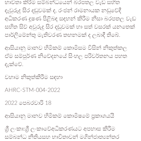
භාවිතා කිරීම සම්බන්ධයෙන් බරපතල වැඩ සහිත
දෑවුරුදු සිර දඬුවමක් ද, රංජන් රාමනායක නඩුවේදී
අධිකරණ දූෂණ පිළිබඳ සඳහන් කිරීම නිසා බරපතල වැඩ
සහිත සිව් අවුරුදු සිර දඬුවමක් හා සත් වසරක් යනතෙක්
පාර්ලිමේන්තු මැතිවරණ තහනමක් ද ලබාදී තිබේ.
ආසියානු මානව හිමිකම් කොමිසම විසින් නිකුත්කල
ඒම සම්පුර්ණ නිවේදනයේ සිංහල පරිවර්තනය පහත
දැක්වේ.
වහාම නිකුත්කිරීම සඳහා
AHRC-STM-004-2022
2022 පෙබරවාරි 18
ආසියානු මානව හිමිකම් කොමිෂමේ ප්‍රකාශයයි
ශ්‍රී ලංකා:ශ්‍රී ලංකාවේඅධිකරණයට අපහාස කිරීම
සම්බන්ධ නීතියසහ භාවිතාවන් මගින්ජාත්‍යන්තර