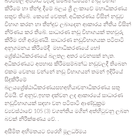
බරපතල අපරාධ වැරදි සම්බන්ධයෙන් නඩු විභාග
කිරීමේ හා තීන්දු දීමේ බලය ශ්‍රී ලංකාවේ මහාධිකරණය
සතුව තිබේ. කෙසේ වෙතත්, අධිකරණය විසින් නඩුව
විභාග කරන හා තීන්දුව ලබාදෙන ආකාරය නීතිය විසින්
නිර්ණය කර තිබේ. සාධාරණ නඩු විභාගයක් තහවුරු
කිරීම එහි අරමුණයි. සාධාරණ නඩුවිභාගයක පටිපාටි
අනුගමනය කිරීමේදී මහාධිකරණයේ හෝ
ශ්‍රේෂ්ඨාධිකරණයේ බලතල අතර වෙනසක් නැත.
අධිකරණයට අපහාස කිරීමසම්බන්ධ නඩුවලදී තිබෙන
එකම වෙනස වන්නේ නඩු විභාගයන් තමන් ඉදිරියේ
සිදුකිරීමේ
බලයශ්‍රේෂ්ඨාධිකරණයසහඅභියාචනාධිකරණය සතු
වීමයි. ඒ අනුව,ඉහත දක්වන ලද ආකාරයේ සාධාරණ
නඩුවිභාගයක් සඳහා වන පටිපාටි ආණ්ඩුක්‍රම
ව්‍යවස්ථාවේ 105 (3) වගන්තිය මගින් අත්හිටුවනු ලබන
බවක් නිරීක්ෂණය වේ. .
අසීමිත අභිමතයට එරෙහි මූලධර්මය