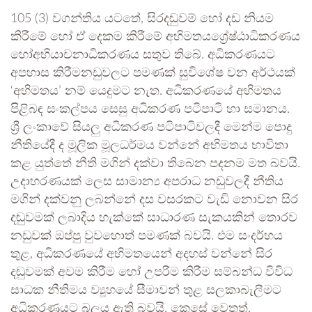
105 (3) වගන්තිය යටතේ, සිරදඬුවම් හෝ දඩ නියම
කිරීමේ හෝ ඒ දෙකම කිරීමේ අභිමතයශ්‍රේෂ්ඨාධිකරණය
හෝඅභියාචනාධිකරණය සතුව තිබේ. අධිකරණයට
අපහාස කිරීමනඩුවලට පමණක් සුවිශේෂ වන අර්ථයක්
‘අභිමතය’ නම් යෙදුමට නැත. අධිකරණයේ අභිමතය
පිළිබඳ සංකල්පය සෙසු අධිකරණ පටිපාටි හා සමානය.
ශ්‍රී ලංකාවේ සියලු අධිකරණ පටිපාටිවලදී මෙන්ම පොදු
නීතියේදී ද මූලික මූලධර්මය වන්නේ අභිමතය භාවිතා
කළ යුත්තේ නීති මගින් දක්වා තිබෙන පදනම මත බවයි.
උදාහරණයක් ලෙස සාමාන්‍ය අපරාධ නඩුවලදී නීතිය
මගින් දක්වනු ලබන්නේ දස වසරකට වැඩි නොවන සිර
දඬුවමක් ලබාදිය හැක්කේ සාධාරණ සැකයකින් තොරව
නඩුවක් ඔප්පු වුවහොත් පමණක් බවයි. එම සංදර්භය
තුළ, අධිකරණයේ අභිමතයෙන් අදහස් වන්නේ සිර
දඬුවමක් අවම කිරීම හෝ උපරිම කිරීම සම්බන්ධ විවිධ
සාධක නීතිමය ව්‍යූහයේ සීමාවන් තුළ සලකාබැලීමට
අධිකරණයට බලය ඇති බවයි. කෙසේ වෙතත්,