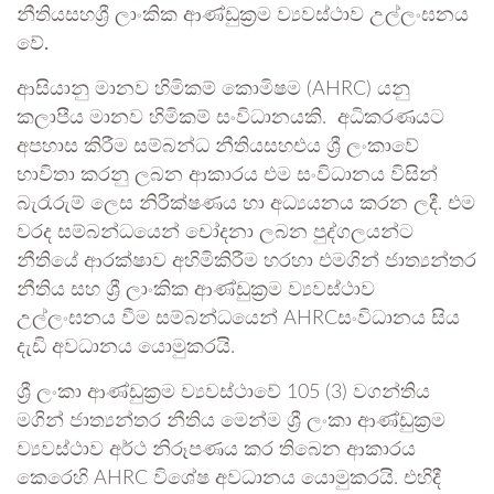
නීතියසහශ්‍රී ලාංකික ආණ්ඩුක්‍රම ව්‍යවස්ථාව උල්ලංඝනය
වේ.
ආසියානු මානව හිමිකම් කොමිෂම (AHRC) යනු
කලාපීය මානව හිමිකම් සංවිධානයකි. අධිකරණයට
අපහාස කිරීම සම්බන්ධ නීතියසහඑය ශ්‍රී ලංකාවේ
භාවිතා කරනු ලබන ආකාරය එම සංවිධානය විසින්
බැරෑරුම් ලෙස නිරීක්ෂණය හා අධ්‍යයනය කරන ලදී. එම
වරද සම්බන්ධයෙන් චෝදනා ලබන පුද්ගලයන්ට
නීතියේ ආරක්ෂාව අහිමිකිරීම හරහා එමගින් ජාත්‍යන්තර
නීතිය සහ ශ්‍රී ලාංකික ආණ්ඩුක්‍රම ව්‍යවස්ථාව
උල්ලංඝනය වීම සම්බන්ධයෙන් AHRCසංවිධානය සිය
දැඩි අවධානය යොමුකරයි.
ශ්‍රී ලංකා ආණ්ඩුක්‍රම ව්‍යවස්ථාවේ 105 (3) වගන්තිය
මගින් ජාත්‍යන්තර නීතිය මෙන්ම ශ්‍රී ලංකා ආණ්ඩුක්‍රම
ව්‍යවස්ථාව අර්ථ නිරූපණය කර තිබෙන ආකාරය
කෙරෙහි AHRC විශේෂ අවධානය යොමුකරයි. එහිදී