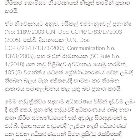
හිමිකම් කොමිසම නිවේදනයක් නිකුත් කරමින් ප්‍රකාශ
කරයි.
ඒම නිවේදනයට අනුව, මයිකල් එම්මානුවෙල් ප්‍රනාන්දු
(No: 1189/2003 U.N. Doc. CCPR/C/83/D/2003
(2005), එස්.බී. දිසානායක (U.N. Doc.
CCPR/93/D/1373/2005, Communication No.
1373/2005), සහ රංජන් රාමනායක (SC Rule No.
1/2018) යන නඩු පිළිබදව අවධානය යොමු කරමින්,
105 (3) වගන්තිය යටතේ ශ්‍රේෂ්ඨාධිකරණය වෙත ලබාදී
තිබෙන බලය මෑත අතීතයේදී භාවිතා කර තිබෙන
ආකාරය සමාලෝචනය කළ යුතු බව ප්‍රකාශ කරයි.
මෙම නඩු ත්‍රිත්වය සදහාම අධිකරණය විසින් දඩුවම් ලබා
දී ඇති අතර, ප්‍රනාන්දු නඩුවේදී අධිකරණයේ ශබ්ද නඟා
කතා කිරීම සම්බන්ධයෙන් එක් අවුරුදු සිරදඬුවමක් ද,
එස්.බී. දිසානායක නඩුවේදී ‘ලැජ්ජා නැති අධිකරණය’
යන වචන අධිකරණයෙන් පිටත ප්‍රසිද්ධ රැස්වීමකදී