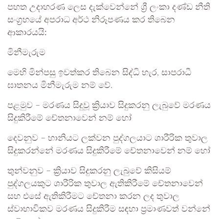
පහත උදාහරණ ලෙස දැක්වෙන්නේ ශ්‍රී ලංකා දණ්ඩ නීති
සංග්‍රහයේ අපරාධ අර්ථ නිරූපණය කර තිබෙන
ආකාරයයි:
මිනීමැරුම
මෙහි මින්පසු ඉවත්කර තිබෙන සිද්ධි හැර, සාපරාධී
ඝාතනය මිනීමැරුම නම් වේ.
පළමුව – මරණය සිදුවූ ක්‍රියාව සිදුකරනු ලැබුවේ මරණය
සිදුකිරීමේ චේතනාවෙන් නම් හෝ
දෙවනුව – හානියට ලක්වන පුද්ගලයාට ශාරීරික තුවාල
සිදුකරන්නේ මරණය සිදුකිරීමේ චේතනාවෙන් නම් හෝ
තුන්වනුව – ක්‍රියාව සිදුකරනු ලැබුවේ කිසියම්
පුද්ගලයකුට ශාරීරික තුවාල ඇතිකිරීමේ චේතනාවෙන්
සහ එසේ ඇතිකිරීමට චේතනා කරන ලද තුවාල
ස්වාභාවිකව මරණය සිදුකිරීම සඳහා ප්‍රමාණවත් වන්නේ