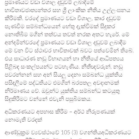
ප්‍රමාණයට වඩා විශාල දඬුවම් ලබාදීමේ
භාවිතාවජාත්‍යන්තර සහ ශ්‍රී ලාංකික නීතිය උල්ලංඝනය
කිරීමකි. වරදේ ප්‍රමාණයට වඩා විශාල, කෘර දඬුවම්
පැණවීම සම්බන්ධයෙන් හේතු දැක්වීමක් සිදුකර
නොතිබීම මගින් තත්වය තවත් නරක අතට හැරේ. මේ
අන්දමින්වරදේ ප්‍රමාණයට වඩා විශාල දඬුවම් ලබාදීම
මේ වන විට ස්ථාවර භාවිතාවක් බවට පත්වෙමින් තිබේ.
එය සාධාරණ නඩු විභාගයන් හා නීතියේ ආධිපත්‍යය
පිළිබඳ සංකල්පයන්ට පටහැණිය. නීතීඥවරුන්, නඩු
පවරන්නන් සහ අන් සියලු දෙනා සම්බන්ධ යුක්තිය
පසිඳලීමේ පද්ධතියට එමගින් බරපතල අවදානමක්
නිර්මාණය වේ. ඔවුන්ට යුක්තිය සම්බන්ධ කටයුතු
සිදුකිරීමට වන්නේ එවැනි පසුබිමකය.
අධිකරණයට අපහාස කිරීම – අර්ථ නිරූපණයක්
නොමැති වරදක්
ආණ්ඩුක්‍රම ව්‍යවස්ථාවේ 105 (3) වගන්තියඅධිකරණයට