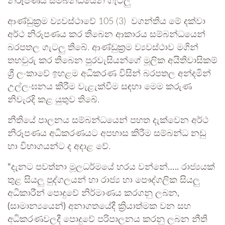
නිරූපණය සම්බන්ධයෙන් ගැටලු
ආණ්ඩුක්‍රම ව්‍යවස්ථාවේ 105 (3) වගන්තිය මේ දක්වා
අර්ථ නිරූපණය කර තිබෙන ආකාරය සම්බන්ධයෙන්
බරපතල ගැටලු තිබේ. ආණ්ඩුක්‍රම ව්‍යවස්ථාව මගින්
තහවුරු කර තිබෙන පුරවැසියන්ගේ මූලික අයිතිවාසිකම්
ශ්‍රී ලංකාවේ ඉහළම අධිකරණ විසින් බරපතල අන්දමින්
උල්ලංඝනය කිරීම වැළැක්වීම සඳහා මෙම කරුණ
නිවැරදි කළ යුතුව තිබේ.
නීතියේ පාලනය සම්බන්ධයෙන් පහත දැක්වෙන අර්ථ
නිරූපණය අධිකරණයට අපහාස කිරීම සම්බන්ධ නඩු
හා විභාගයන්ට ද අදාළ වේ.
“දැනට පවත්නා මූලධර්මයේ හරය වන්නේ….. රාජ්‍යයක්
තුළ සියලු පුද්ගලයන් හා රාජ්‍ය හා පෞද්ගලික සියලු
අධිකාරීන් පොදුවේ නිර්මාණය කරගනු ලබන,
(සාමාන්‍යයෙන්) අනාගතයේදී ක්‍රියාත්මක වන සහ
අධිකරණවලදී පොදුවේ පරිපාලනය කරනු ලබන නීති