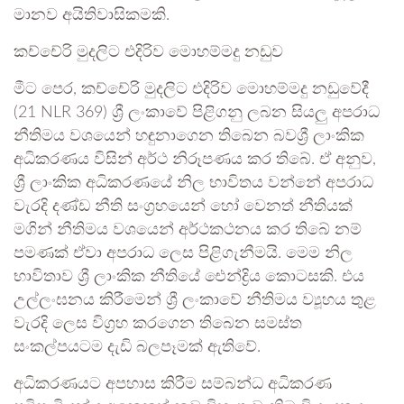
මානව අයිතිවාසිකමකි.
කච්චේරි මුදලිට එදිරිව මොහම්මදු නඩුව
මීට පෙර, කච්චේරි මුදලිට එදිරිව මොහම්මදු නඩුවේදී
(21 NLR 369) ශ්‍රී ලංකාවේ පිළිගනු ලබන සියලු අපරාධ
නීතිමය වශයෙන් හඳුනාගෙන තිබෙන බවශ්‍රී ලාංකික
අධිකරණය විසින් අර්ථ නිරූපණය කර තිබේ. ඒ අනුව,
ශ්‍රී ලාංකික අධිකරණයේ නිල භාවිතය වන්නේ අපරාධ
වැරදි දණ්ඩ නීති සංග්‍රහයෙන් හෝ වෙනත් නීතියක්
මගින් නීතිමය වශයෙන් අර්ථකථනය කර තිබේ නම්
පමණක් ඒවා අපරාධ ලෙස පිළිගැනීමයි. මෙම නිල
භාවිතාව ශ්‍රී ලාංකික නීතියේ ඓන්ද්‍රිය කොටසකි. එය
උල්ලංඝනය කිරීමෙන් ශ්‍රී ලංකාවේ නීතිමය ව්‍යූහය තුළ
වැරදි ලෙස විග්‍රහ කරගෙන තිබෙන සමස්ත
සංකල්පයටම දැඩි බලපෑමක් ඇතිවේ.
අධිකරණයට අපහාස කිරීම සම්බන්ධ අධිකරණ