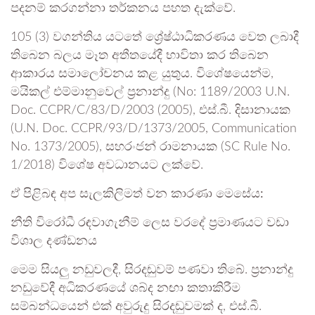
පදනම් කරගන්නා තර්කනය පහත දැක්වේ.
105 (3) වගන්තිය යටතේ ශ්‍රේෂ්ඨාධිකරණය වෙත ලබාදී
තිබෙන බලය මෑත අතීතයේදී භාවිතා කර තිබෙන
ආකාරය සමාලෝචනය කළ යුතුය. විශේෂයෙන්ම,
මයිකල් එම්මානුවෙල් ප්‍රනාන්දු (No: 1189/2003 U.N.
Doc. CCPR/C/83/D/2003 (2005), එස්.බී. දිසානායක
(U.N. Doc. CCPR/93/D/1373/2005, Communication
No. 1373/2005), සහරංජන් රාමනායක (SC Rule No.
1/2018) විශේෂ අවධානයට ලක්වේ.
ඒ පිළිබඳ අප සැලකිලිමත් වන කාරණා මෙසේය:
නීති විරෝධී රඳවාගැනීම් ලෙස වරදේ ප්‍රමාණයට වඩා
විශාල දණ්ඩනය
මෙම සියලු නඩුවලදී, සිරදඬුවම් පණවා තිබේ. ප්‍රනාන්දු
නඩුවේදී අධිකරණයේ ශබ්ද නඟා කතාකිරීම
සම්බන්ධයෙන් එක් අවුරුදු සිරදඬුවමක් ද, එස්.බී.