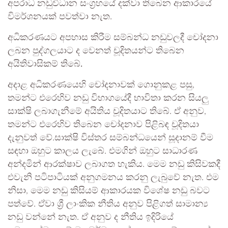
අපරාධ නඩුවිධාන සංග්‍රහයේ දක්වා තිබෙන ආකාරයේ
විමර්ශනයක් පවත්වා නැත.
අධිකරණයට අපහාස කිරීම සම්බන්ධ නඩුවලදී චෝදනා
ලබන පුද්ගලයාට ද වෙනත් චූදිතයන්ට තිබෙන
අයිතිවාසිකම් තිබේ.
අදාළ අධිකරණයෙහි චෝදනාවක් ගොනුකළ පසු,
තමන්ට එරෙහිව නඩු විභාගයේදී භාවිතා කරන සියලු
සාක්ෂි ලබාගැනීමේ අයිතිය චූදිතයාට තිබේ. ඒ අනුව,
තමන්ට එරෙහිව තිබෙන චෝදනාව පිළිබඳ චූදිතයා
දැනුවත් වේ.සාක්ෂි විස්තර සම්බන්ධයෙන් සූදානම් වීම
සඳහා ඔහුට කාලය ලැබේ. එමගින් ඔහුට සාධාරණ
අන්දමින් ආරක්ෂාව ලබාගත හැකිය. මෙම නඩු කිසිවකදී
එවැනි පටිපාටියක් අනුගමනය කරනු ලැබුවේ නැත. එම
නිසා, මෙම නඩු කිසියම් ආකාරයක විශේෂ නඩු බවට
පත්වේ. ඒවා ශ්‍රී ලාංකික නීතිය අනුව පිළිගත් සාමාන්‍ය
නඩු වන්නේ නැත. ඒ අනුව ද නීතිය ඉදිරියේ