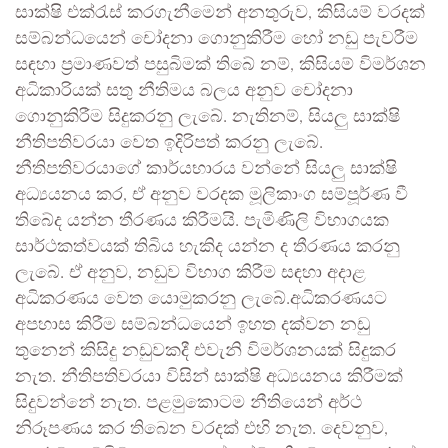
සාක්ෂි එක්රැස් කරගැනීමෙන් අනතුරුව, කිසියම් වරදක්
සම්බන්ධයෙන් චෝදනා ගොනුකිරීම හෝ නඩු පැවරීම
සඳහා ප්‍රමාණවත් පසුබිමක් තිබේ නම්, කිසියම් විමර්ශන
අධිකාරියක් සතු නීතිමය බලය අනුව චෝදනා
ගොනුකිරීම සිදුකරනු ලැබේ. නැතිනම්, සියලු සාක්ෂි
නීතිපතිවරයා වෙත ඉදිරිපත් කරනු ලැබේ.
නීතිපතිවරයාගේ කාර්යභාරය වන්නේ සියලු සාක්ෂි
අධ්‍යයනය කර, ඒ අනුව වරදක මූලිකාංග සම්පූර්ණ වී
තිබේද යන්න තීරණය කිරීමයි. පැමිණිලි විභාගයක
සාර්ථකත්වයක් තිබිය හැකිද යන්න ද තීරණය කරනු
ලැබේ. ඒ අනුව, නඩුව විභාග කිරීම සඳහා අදාළ
අධිකරණය වෙත යොමුකරනු ලැබේ.අධිකරණයට
අපහාස කිරීම සම්බන්ධයෙන් ඉහත දක්වන නඩු
තුනෙන් කිසිදු නඩුවකදී එවැනි විමර්ශනයක් සිදුකර
නැත. නීතිපතිවරයා විසින් සාක්ෂි අධ්‍යයනය කිරීමක්
සිදුවන්නේ නැත. පළමුකොටම නීතියෙන් අර්ථ
නිරූපණය කර තිබෙන වරදක් එහි නැත. දෙවනුව,