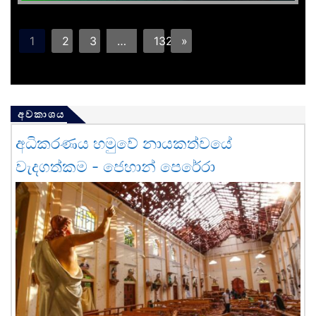
1
2
3
…
132
»
අවකාශය
අධිකරණය හමුවේ නායකත්වයේ
වැදගත්කම - ජෙහාන් පෙරේරා