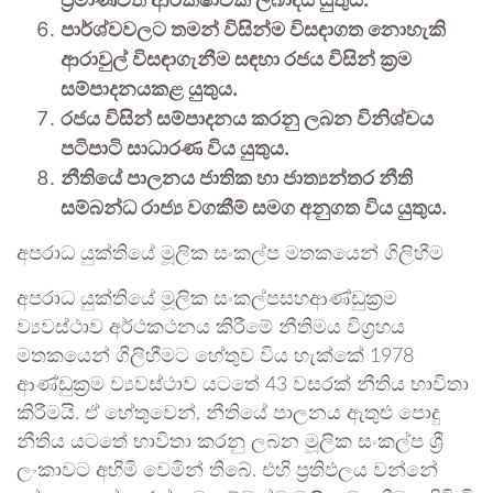
පාර්ශ්වවලට තමන් විසින්ම විසඳාගත නොහැකි
ආරාවුල් විසඳාගැනීම සඳහා රජය විසින් ක්‍රම
සම්පාදනයකළ යුතුය.
රජය විසින් සම්පාදනය කරනු ලබන විනිශ්චය
පටිපාටි සාධාරණ විය යුතුය.
නීතියේ පාලනය ජාතික හා ජාත්‍යන්තර නීති
සම්බන්ධ රාජ්‍ය වගකීම් සමග අනුගත විය යුතුය.
අපරාධ යුක්තියේ මූලික සංකල්ප මතකයෙන් ගිලිහීම
අපරාධ යුක්තියේ මූලික සංකල්පසහආණ්ඩුක්‍රම
ව්‍යවස්ථාව අර්ථකථනය කිරීමේ නීතිමය විග්‍රහය
මතකයෙන් ගිලිහීමට හේතුව විය හැක්කේ 1978
ආණ්ඩුක්‍රම ව්‍යවස්ථාව යටතේ 43 වසරක් නීතිය භාවිතා
කිරීමයි. ඒ හේතුවෙන්, නීතියේ පාලනය ඇතුළු පොදු
නීතිය යටතේ භාවිතා කරනු ලබන මූලික සංකල්ප ශ්‍රී
ලංකාවට අහිමි වෙමින් තිබේ. එහි ප්‍රතිඵලය වන්නේ