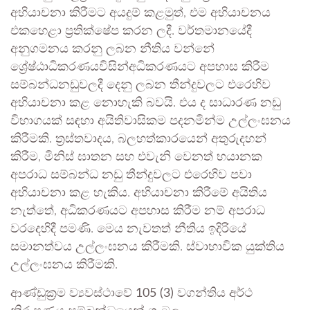
අභියාචනා කිරීමට අයදුම් කළමුත්, එම අභියාචනය
එකහෙළා ප්‍රතික්ෂේප කරන ලදී. වර්තමානයේදී
අනුගමනය කරනු ලබන නීතිය වන්නේ
ශ්‍රේෂ්ඨාධිකරණයවිසින්අධිකරණයට අපහාස කිරීම
සම්බන්ධනඩුවලදී දෙනු ලබන තීන්දුවලට එරෙහිව
අභියාචනා කළ නොහැකි බවයි. එය ද සාධාරණ නඩු
විභාගයක් සඳහා අයිතිවාසිකම පදනමින්ම උල්ලංඝනය
කිරීමකි. ත්‍රස්තවාදය, බලහත්කාරයෙන් අතුරුදහන්
කිරීම, මිනිස් ඝාතන සහ එවැනි වෙනත් භයානක
අපරාධ සම්බන්ධ නඩු තීන්දුවලට එරෙහිව පවා
අභියාචනා කළ හැකිය. අභියාචනා කිරීමේ අයිතිය
නැත්තේ, අධිකරණයට අපහාස කිරීම නම් අපරාධ
වරදෙහිදී පමණි. මෙය නැවතත් නීතිය ඉදිරියේ
සමානත්වය උල්ලංඝනය කිරීමකි. ස්වාභාවික යුක්තිය
උල්ලංඝනය කිරීමකි.
ආණ්ඩුක්‍රම ව්‍යවස්ථාවේ 105 (3) වගන්තිය අර්ථ