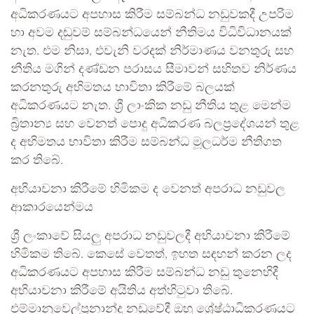
අධිකරණයට අපහාස කිරීම සම්බන්ධ නඩුවකදී උපරිම
හා අවම දඬුවම් සම්බන්ධයෙන් නීතිමය විධිවිධානයක්
නැත. එම නිසා, එවැනි වරදක් නිර්මාණය වනතුරු සහ
නීතිය මගින් දණ්ඩන පරාසය සීමාවන් සහිතව නිර්ණය
කරනතුරු අභිමතය භාවිතා කිරීමේ බලයක්
අධිකරණයට නැත. ශ්‍රී ලාංකික නඩු නීතිය තුළ මෙන්ම
බ්‍රිතාන්‍ය සහ වෙනත් පොදු අධිකරණ බලප්‍රදේශයන් තුළ
ද අභිමතය භාවිතා කිරීම සම්බන්ධ මූලධර්ම නීතිගත
කර තිබේ.
අභියාචනා කිරීමේ හිමිකම ද වෙනත් අපරාධ නඩුවල
ආකාරයෙන්මය
ශ්‍රී ලංකාවේ සියලු අපරාධ නඩුවලදී අභියාචනා කිරීමේ
හිමිකම තිබේ. කෙසේ වෙතත්, ඉහත සඳහන් කරන ලද
අධිකරණයට අපහාස කිරීම සම්බන්ධ නඩු තුනෙහිදී
අභියාචනා කිරීමේ අයිතිය අත්හිටුවා තිබේ.
එම්මානුවෙල්ප්‍රනාන්දු නඩුවේදී ඔහු ශ්‍රේෂ්ඨාධිකරණයට