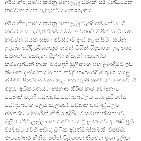
අර්ථ නිරූපණය කරනු නොලැබූ වරදක් සම්බන්ධයෙන්
නඩුවිභාගයක් පැවැත්විය නොහැකිය
අර්ථ නිරූපණය කරනු නොලැබූ වැරදි සම්බන්ධයේ
නඩුවිභාග පැවැත්වීමේ මෙම භාවිතාව මගින් සාධාරණ
නඩුවිභාගයක් සඳහා අවස්ථාව දැඩි ලෙස සීමා කරනු
ලැබේ. එහිදී චූදිතයකුට තමන් විසින් සිදුකරන ලද වරද
සම්බන්ධ චෝදනා පිළිබඳ නිවැරදි අවබෝධ
කරදෙන්නේ නැත. වරදෙහි මූලිකාංග සහ ලබාදීමට ඉඩ
තිබෙන දණ්ඩනය මගින් නඩුවිභාගයේදී ඔහුගේ සියලු
අයිතිවාසිකම් භාවිතා කළ නොහැකි තත්වයට පත්වේ. ඒ
අනුව අධිකරණයට අපහාස කිරීම නම් චෝදනාව
වෙනත් වැරදි සම්බන්ධ චෝදනාවලට වඩා සුවිශේෂ
චෝදනාවක් ලෙස සැලකේ. වෙනත් කරුණුවලට
අමතරව, මෙමගින් නීතිය ඉදිරියේ සමානාත්මතාවේ
මූලික නීති උල්ලංඝනය වේ. එය ශ්‍රී ලංකාවේ ආණ්ඩුක්‍රම
ව්‍යවස්ථාවෙහි අඩංගු මූලික අයිතිවාසිකමකි. එසේම,
ජාත්‍යන්තර නීතිය මගින් පිළිගෙන තිබෙන ඉතා මූලික