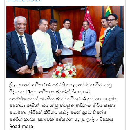
ශ්‍රී ලංකාවේ අධිකරණ පද්ධතිය තුළ මේ වන විට නඩු
මිලියන 1.1කට අධික සංඛ්‍යාවක් විභාගයට
අපේක්ෂාවෙන් පවතින බවට අධිකරණ අමාත්‍යාංශ දත්ත
පෙන්වා දෙමින්, එම නඩු කටයුතු කඩිනම් කිරීම සඳහා
යෝජනා ඉදිරිපත් කිරීමට පාර්ලිමේන්තුවේ විශේෂ
තේරීම් කාරක සභාවක් පත්කරන ලෙස ඉල්ලා විපක්ෂ
Read more