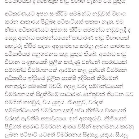
පටිපාටියක් ද අනෙකුත් නඩු විභාග වැනිම විය යුතුය
අධිකරණයට අපහාස කිරීම සම්බන්ධ නඩුවක් විභාග
කරන ආකාරය පිළිබඳ පටිපාටියක් සකසා නැත. එම
නිසා, අධිකරණයට අපහාස කිරීම සම්බන්ධ නඩුවලදී ද
සෙසු අපරාධ සම්බන්ධයෙන් සාධාරණ නඩු විභාගයක්
තහවුරු කිරීම සඳහා අනුගමනය කරනු ලබන සාමාන්‍ය
පටිපාටියම අනුගමනය කළ යුතුව තිබේ. අපරාධ නඩු
විධාන සංග්‍රහයෙහි මූලික කරුණු වන්නේ අපරාධයක්
සම්බන්ධ විමර්ශනයක් ආරම්භ කළ යුත්තේ විමර්ශන
අධිකාරිය ඉදිරියේ මූලික සාක්ෂි ඉදිරිපත් කිරීමෙන්
අනතුරුව පමණක් බවයි. අදාළ වරද සම්බන්ධයෙන්
විමර්ශනයක් සිදුකිරීමේ සාධාරණ හේතුවක් තිබෙන බව
එමගින් තහවුරු විය යුතුය. ඒ අනුව, වරදක්
සම්බන්ධයෙන් විමර්ශනයකදී පවා නීතිමය වශයෙන්
වරදක් පැවතීම අත්‍යවශ්‍යය. ඉන් අනතුරුව, නීතියෙන්
පිළිගත් අපරාධ විමර්ශන අංශය විසින් අනුගමනය කරනු
ලබන පටිපාටි යටතේ විමර්ශනය සිදුකළ යුතුය. සියලු