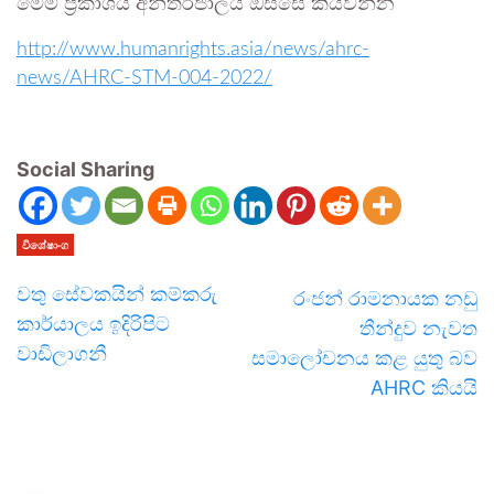
මෙම ප්‍රකාශය අන්තර්ජාලය ඔස්සේ කියවන්න
http://www.humanrights.asia/news/ahrc-
news/AHRC-STM-004-2022/
Social Sharing
විශේෂාංග
වතු සේවකයින් කම්කරු
රංජන් රාමනායක නඩු
කාර්යාලය ඉදිරිපිට
තීන්දුව නැවත
වාඩිලාගනී
සමාලෝචනය කළ යුතු බව
AHRC කියයි