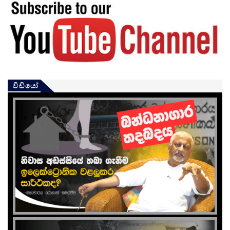
වීඩියෝ