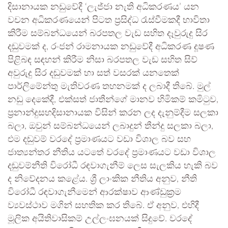
දිසානායක නඩුවේදී ‘ලැජ්ජා නැති අධිකරණය’ යන
වචන අධිකරණයෙන් පිටත ප්‍රසිද්ධ රැස්වීමකදී භාවිතා
කිරීම සම්බන්ධයෙන් බරපතල වැඩ සහිත දෑවුරුදු සිර
දඬුවමක් ද, රංජන් රාමනායක නඩුවේදී අධිකරණ දූෂණ
පිළිබඳ සඳහන් කිරීම නිසා බරපතල වැඩ සහිත සිව්
අවුරුදු සිර දඬුවමක් හා සත් වසරක් යනතෙක්
පාර්ලිමේන්තු මැතිවරණ තහනමක් ද ලබාදී තිබේ. මුල්
නඩු දෙකේදී, එක්සත් ජාතීන්ගේ මානව හිමිකම් කමිටුව,
ප්‍රනාන්දුසහදිසානායක විසින් කරන ලද දැනුම්දීම සලකා
බලා, ඔවුන් සම්බන්ධයෙන් ලබාදුන් තීන්දු සලකා බලා,
එම දඬුවම් වරදේ ප්‍රමාණයට වඩා විශාල බව සහ
ජාත්‍යන්තර නීතිය යටතේ වරදේ ප්‍රමාණයට වඩා විශාල
දඬුවම්නීති විරෝධී රඳවාගැනීම් ලෙස සැලකිය හැකි බව
ද නිවේදනය කළේය. ශ්‍රී ලාංකික නීතිය අනුව, නීති
විරෝධී රඳවාගැනීමෙන් ආරක්ෂාව ආණ්ඩුක්‍රම
ව්‍යවස්ථාව මගින් සහතික කර තිබේ. ඒ අනුව, එහිදී
මූලික අයිතිවාසිකම් උල්ලංඝනයක් සිදුවේ. වරදේ