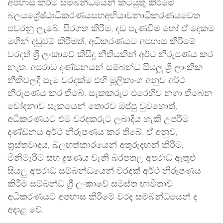
අපහාස කිරීම සම්බන්ධයෙන් කටයුතු කිරීමේ
බලයශ්‍රේෂ්ඨාධිකරණයසහඅභියාචනාධිකරණයවෙත
පවරනු ලැබේ. සිරගත කිරීම, දඩ පැණවීම හෝ ඒ දෙකම
මගින් දඬුවම් කිරීමත්, අධිකරණයට අපහාස කිරීමේ
වරදත් ශ්‍රී ලංකාවේ කිසිදු නීතියකින් අර්ථ නිරූපණය කර
නැත. අපරාධ දණ්ඩනයන් සම්බන්ධ සියලු ශ්‍රී ලාංකික
නීතිවලදී සෑම වරදක්ම එහි මූලිකාංග අනුව අර්ථ
නිරූපණය කර තිබේ. සැකකරුට එරෙහිව නගා තිබෙන
චෝදනාව සැකයෙන් තොරව ඔප්පු වුවහොත්,
අධිකරණයට එම වරදකරුට ලබාදිය හැකි උපරිම
දණ්ඩනය අර්ථ නිරූපණය කර තිබේ. ඒ අනුව,
ත්‍රස්තවාදය, බලහත්කාරයෙන් අතුරුදහන් කිරීම,
මිනීමැරීම සහ දූෂණය වැනි බරපතල අපරාධ ඇතුළු
සියලු අපරාධ සම්බන්ධයෙන් වරදක් අර්ථ නිරූපණය
කිරීම සම්බන්ධ ශ්‍රී ලංකාවේ සමස්ත භාවිතාව
අධිකරණයට අපහාස කිරීමේ වරද සම්බන්ධයෙන් ද
අදාළ වේ.