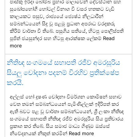
පාස්කු ඉරිදා බෝම්බ ප්‍රහාර මාලාවෙන් දේවස්ථාන සහ
සුඛෝපභෝගී හෝටල් විනාශ වී වසර හතකට වැඩි
කාලයකට පසුව, රාජ්‍යයේ ජ්‍යෙෂ්ඨ නිලධාරීන්
සම්බන්ධයෙන් සිදු වූ පළමු ප්‍රධාන අපරාධ වරදකරු
කිරීම් වාර්තා වී තිබේ. පසුගිය සතියේ, හිටපු පොලිස්පති
පූජිත් ජයසුන්දර සහ හිටපු ආරක්ෂක ලේකම්
Read
more
නීතිඥ සංගමයේ සභාපති රජීව් අමරසූරිය
සියලු චෝදනා පදනම් විරහිව ප්‍රතික්ෂේප
කරයි.
අල්ලස් හෝ දූෂණ චෝදනා විමර්ශන කොමිෂන් සභාව
වෙත තමන් සම්බන්ධයෙන් පැමිණිල්ලක් ඉදිරිපත් කර
ඇති බවට පළ වූ වාර්තා සම්බන්ධයෙන්, ශ්‍රී ලංකා නීතිඥ
සංගමයේ සභාපති නීතිඥ රජීව් අමරසූරිය සිය ප්‍රතිචාරය
ප්‍රකාශ කර තිබේ. සිය සමාජ මාධ්‍ය ගිණුම ඔස්සේ
නිවේදනයක් නිකුත් කරමින්
Read more