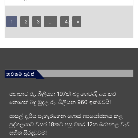
1
2
3
…
473
»
නවතම පුවත්
ජනතාව රු. බිලියන 197ක් බදු ගෙවද්දී අය කර
නොගත් බදු මුදල රු. බිලියන 960 ඉක්මවයි!
පාසල් දැරිය පැහැරගෙන ගොස් අපයෝජනය කළ
පුද්ගලයාට වසර 18කට පසු වසර 12ක බරපතළ වැඩ
සහිත සිරදඬුවම්!