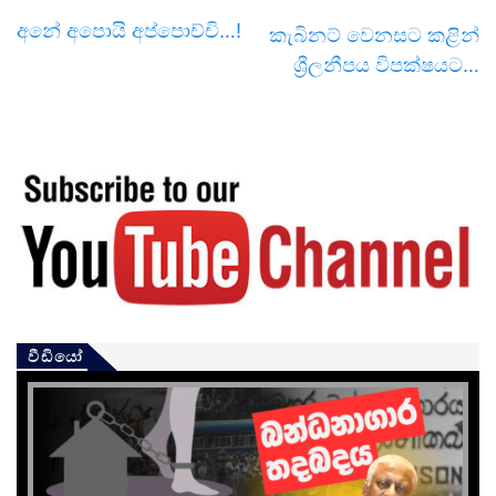
අනේ අපොයි අප්පොච්චි…!
කැබිනට් වෙනසට කළින්
ශ්‍රීලනීපය විපක්ෂයට…
වීඩියෝ