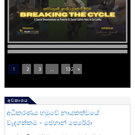
1
2
3
…
132
»
අවකාශය
අධිකරණය හමුවේ නායකත්වයේ
වැදගත්කම - ජෙහාන් පෙරේරා