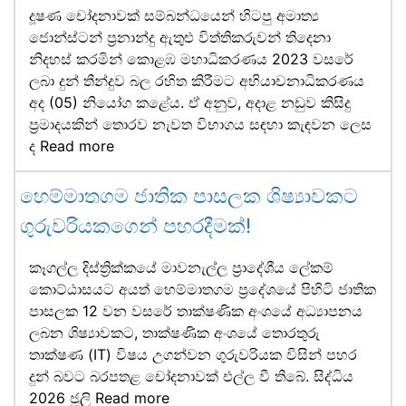
දූෂණ චෝදනාවක් සම්බන්ධයෙන් හිටපු අමාත්‍ය
ජොන්ස්ටන් ප්‍රනාන්දු ඇතුළු විත්තිකරුවන් තිදෙනා
නිදහස් කරමින් කොළඹ මහාධිකරණය 2023 වසරේ
ලබා දුන් තීන්දුව බල රහිත කිරීමට අභියාචනාධිකරණය
අද (05) නියෝග කළේය. ඒ අනුව, අදාළ නඩුව කිසිදු
ප්‍රමාදයකින් තොරව නැවත විභාගය සඳහා කැඳවන ලෙස
ද
Read more
හෙම්මාතගම ජාතික පාසලක ශිෂ්‍යාවකට
ගුරුවරියකගෙන් පහරදීමක්!
කෑගල්ල දිස්ත්‍රික්කයේ මාවනැල්ල ප්‍රාදේශීය ලේකම්
කොට්ඨාසයට අයත් හෙම්මාතගම ප්‍රදේශයේ පිහිටි ජාතික
පාසලක 12 වන වසරේ තාක්ෂණික අංශයේ අධ්‍යාපනය
ලබන ශිෂ්‍යාවකට, තාක්ෂණික අංශයේ තොරතුරු
තාක්ෂණ (IT) විෂය උගන්වන ගුරුවරියක විසින් පහර
දුන් බවට බරපතළ චෝදනාවක් එල්ල වී තිබේ. සිද්ධිය
2026 ජූලි
Read more