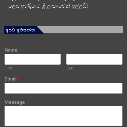
ලෙස ඉන්දියාව ශ්‍රී ලංකාවෙන් ඉල්ලයි!
අපව අමතන්න
Name
*
First
Last
Email
*
Message
*