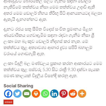
ආණ්ඩුවට බොරතෙල් මිලට ගැනීම සඳහා ඩොලර්
නැතිවීමේ තත්ත්වය නිසා මෙම තත්ත්වය උදාවී ඇති
අතර මෙම ඩොලර් හිඟය තිරිඟු පිටි ආනයනයටද බලපා
ඇතැයි දැනගන්නට ඇත.
දැනට රජය සතු සීමිත විදෙස් සංචිත ප්‍රමානය මීළඟ
ණයවාරිකය ගෙවාදැමීම සඳහා රඳවා ගැනීම නිසා ශ්‍රී
ලංකා මහ බැංකුව ඩොලර් නිදහස් කර නැත. මේ
තත්ත්වය තුළ අත්‍යාවශ්‍ය ආහාර ද්‍රව්‍ය සපිරි බහාලුම්
වරායේ ගොඩගැසී ඇත.
ලංකා විදුලි බල මණ්ඩලය ප්‍රකාශ කරන ආකාරයට මෙම
තත්ත්වය තුළ පස්වරු 5.30 සිට රාත්‍රී 9.30 දක්වා පැයක
පමණ කාලයක් විදුලිය විසන්ඳි කරනු ඇත.
Social Sharing
නවතම