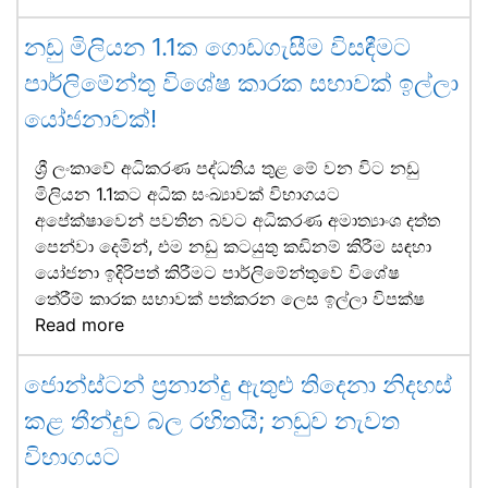
නඩු මිලියන 1.1ක ගොඩගැසීම විසඳීමට
පාර්ලිමේන්තු විශේෂ කාරක සභාවක් ඉල්ලා
යෝජනාවක්!
ශ්‍රී ලංකාවේ අධිකරණ පද්ධතිය තුළ මේ වන විට නඩු
මිලියන 1.1කට අධික සංඛ්‍යාවක් විභාගයට
අපේක්ෂාවෙන් පවතින බවට අධිකරණ අමාත්‍යාංශ දත්ත
පෙන්වා දෙමින්, එම නඩු කටයුතු කඩිනම් කිරීම සඳහා
යෝජනා ඉදිරිපත් කිරීමට පාර්ලිමේන්තුවේ විශේෂ
තේරීම් කාරක සභාවක් පත්කරන ලෙස ඉල්ලා විපක්ෂ
Read more
ජොන්ස්ටන් ප්‍රනාන්දු ඇතුළු තිදෙනා නිදහස්
කළ තීන්දුව බල රහිතයි; නඩුව නැවත
විභාගයට