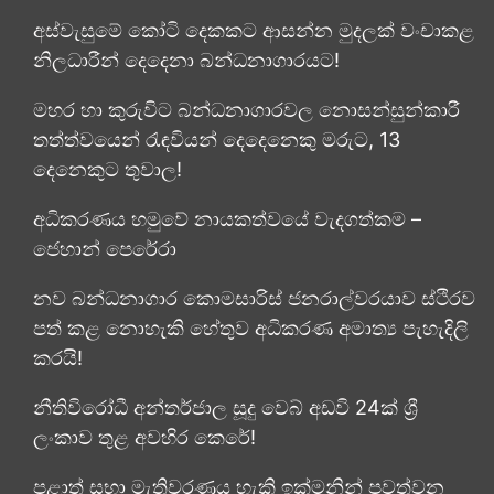
අස්වැසුමේ කෝටි දෙකකට ආසන්න මුදලක් වංචාකළ
නිලධාරීන් දෙදෙනා බන්ධනාගාරයට!
මහර හා කුරුවිට බන්ධනාගාරවල නොසන්සුන්කාරී
තත්ත්වයෙන් රැඳවියන් දෙදෙනෙකු මරුට, 13
දෙනෙකුට තුවාල!
අධිකරණය හමුවේ නායකත්වයේ වැදගත්කම –
ජෙහාන් පෙරේරා
නව බන්ධනාගාර කොමසාරිස් ජනරාල්වරයාව ස්ථිරව
පත් කළ නොහැකි හේතුව අධිකරණ අමාත්‍ය පැහැදිලි
කරයි!
නීතිවිරෝධී අන්තර්ජාල සූදු වෙබ් අඩවි 24ක් ශ්‍රී
ලංකාව තුළ අවහිර කෙරේ!
පළාත් සභා මැතිවරණය හැකි ඉක්මනින් පවත්වන