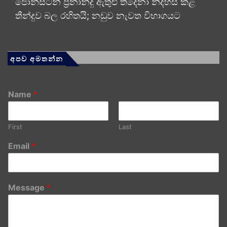
ජොන්ස්ටන් ප්‍රනාන්දු ඇතුළු තිදෙනා නිදහස් කළ
තීන්දුව බල රහිතයි; නඩුව නැවත විභාගයට
අපව අමතන්න
Name
*
First
Last
Email
*
Message
*