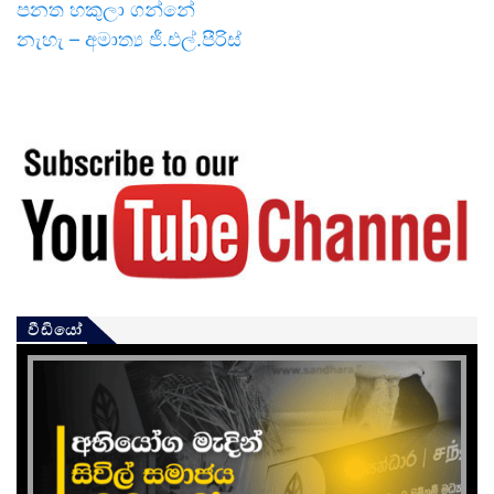
පනත හකුලා ගන්නේ
නැහැ – අමාත්‍ය ජී.එල්.පීරිස්
වීඩියෝ