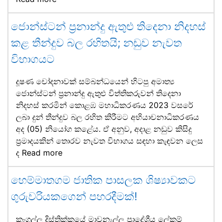
ජොන්ස්ටන් ප්‍රනාන්දු ඇතුළු තිදෙනා නිදහස්
කළ තීන්දුව බල රහිතයි; නඩුව නැවත
විභාගයට
දූෂණ චෝදනාවක් සම්බන්ධයෙන් හිටපු අමාත්‍ය
ජොන්ස්ටන් ප්‍රනාන්දු ඇතුළු විත්තිකරුවන් තිදෙනා
නිදහස් කරමින් කොළඹ මහාධිකරණය 2023 වසරේ
ලබා දුන් තීන්දුව බල රහිත කිරීමට අභියාචනාධිකරණය
අද (05) නියෝග කළේය. ඒ අනුව, අදාළ නඩුව කිසිදු
ප්‍රමාදයකින් තොරව නැවත විභාගය සඳහා කැඳවන ලෙස
ද
Read more
හෙම්මාතගම ජාතික පාසලක ශිෂ්‍යාවකට
ගුරුවරියකගෙන් පහරදීමක්!
කෑගල්ල දිස්ත්‍රික්කයේ මාවනැල්ල ප්‍රාදේශීය ලේකම්