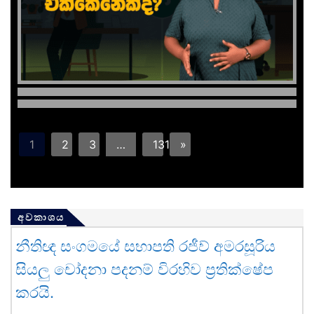
1
2
3
…
131
»
අවකාශය
නීතිඥ සංගමයේ සභාපති රජීව් අමරසූරිය
සියලු චෝදනා පදනම් විරහිව ප්‍රතික්ෂේප
කරයි.