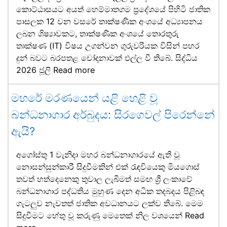
කොට්ඨාසයට අයත් හෙම්මාතගම ප්‍රදේශයේ පිහිටි ජාතික
පාසලක 12 වන වසරේ තාක්ෂණික අංශයේ අධ්‍යාපනය
ලබන ශිෂ්‍යාවකට, තාක්ෂණික අංශයේ තොරතුරු
තාක්ෂණ (IT) විෂය උගන්වන ගුරුවරියක විසින් පහර
දුන් බවට බරපතළ චෝදනාවක් එල්ල වී තිබේ. සිද්ධිය
2026 ජූලි
Read more
මහරේ මරණයෙන් යළි හෙළි වූ
බන්ධනාගාර අර්බුදය: සිරගෙවල් පිරෙන්නේ
ඇයි?
අගෝස්තු 1 වැනිදා මහර බන්ධනාගාරයේ ඇති වූ
නොසන්සුන්කාරී සිදුවීමකින් එක් රැඳවියෙකු මියගොස්
තවත් හත්දෙනෙකු තුවාල ලැබීමත් සමඟ ශ්‍රී ලංකාවේ
බන්ධනාගාර පද්ධතිය මුහුණ දෙන අධික තදබදය පිළිබඳ
ගැටලුව නැවතත් ජාතික අවධානයට ලක්ව තිබේ. මෙම
සිදුවීමට හේතු වූ කරුණු මෙතෙක් නිල වශයෙන්
Read