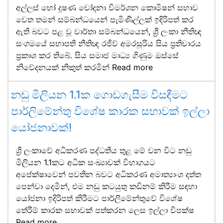
අල්ලස් හෝ දූෂණ චෝදනා විමර්ශන කොමිෂන් සභාව
වෙත තමන් සම්බන්ධයෙන් පැමිණිල්ලක් ඉදිරිපත් කර
ඇති බවට පළ වූ වාර්තා සම්බන්ධයෙන්, ශ්‍රී ලංකා නීතිඥ
සංගමයේ සභාපති නීතිඥ රජීව් අමරසූරිය සිය ප්‍රතිචාරය
ප්‍රකාශ කර තිබේ. සිය සමාජ මාධ්‍ය ගිණුම ඔස්සේ
නිවේදනයක් නිකුත් කරමින්
Read more
නඩු මිලියන 1.1ක ගොඩගැසීම විසඳීමට
පාර්ලිමේන්තු විශේෂ කාරක සභාවක් ඉල්ලා
යෝජනාවක්!
ශ්‍රී ලංකාවේ අධිකරණ පද්ධතිය තුළ මේ වන විට නඩු
මිලියන 1.1කට අධික සංඛ්‍යාවක් විභාගයට
අපේක්ෂාවෙන් පවතින බවට අධිකරණ අමාත්‍යාංශ දත්ත
පෙන්වා දෙමින්, එම නඩු කටයුතු කඩිනම් කිරීම සඳහා
යෝජනා ඉදිරිපත් කිරීමට පාර්ලිමේන්තුවේ විශේෂ
තේරීම් කාරක සභාවක් පත්කරන ලෙස ඉල්ලා විපක්ෂ
Read more