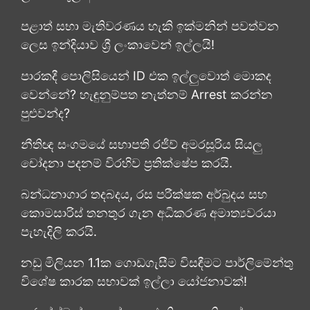
පළාත් සභා මැතිවරණය හැකි ඉක්මනින් පවත්වන
ලෙස ඉන්දියාව ශ්‍රී ලංකාවෙන් ඉල්ලයි!
පාරකදී පොලිසියෙන් ID එක ඉල්ලුවොත් මොකද
වෙන්නේ? හැඳුනුම්පත නැත්නම් Arrest කරන්න
පුළුවන්ද?
නීතිඥ සංගමයේ සභාපති රජීව් අමරසූරිය සියලු
චෝදනා පදනම් විරහිව ප්‍රතික්ෂේප කරයි.
බන්ධනාගාර තදබදය, රස පරීක්ෂක අර්බුදය සහ
කොමසාරිස් තනතුර ගැන අධිකරණ අමාත්‍යවරයා
පැහැදිලි කරයි.
නඩු මිලියන 1.1ක ගොඩගැසීම විසඳීමට පාර්ලිමේන්තු
විශේෂ කාරක සභාවක් ඉල්ලා යෝජනාවක්!