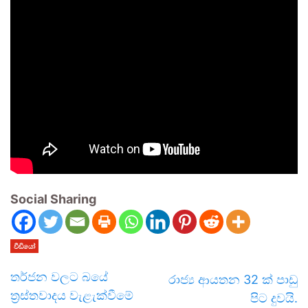
Social Sharing
වීඩියෝ
තර්ජන වලට බයේ
රාජ්‍ය ආයතන 32 ක් පාඩු
ත්‍රස්තවාදය වැළැක්වීමේ
පිට දුවයි.