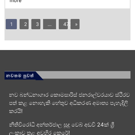
more
1
2
3
…
473
»
නවතම පුවත්
නව බන්ධනාගාර කොමසාරිස් ජනරාල්වරයාව ස්ථිරව
පත් කළ නොහැකි හේතුව අධිකරණ අමාත්‍ය පැහැදිලි
කරයි!
නීතිවිරෝධී අන්තර්ජාල සූදු වෙබ් අඩවි 24ක් ශ්‍රී
ලංකාව තුළ අවහිර කෙරේ!