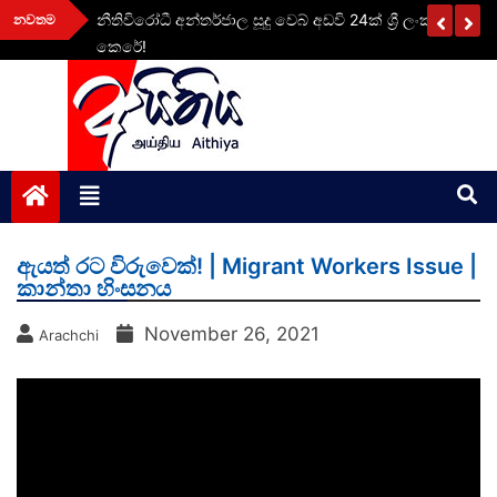
Skip
ළ
නීතිවිරෝධී අන්තර්ජාල සූදු වෙබ් අඩවි 24ක් ශ්‍රී ලංකාව තුළ 
නවතම
to
කෙරේ!
content
aithiya
Human Rights News
ඇයත් රට විරුවෙක්! | Migrant Workers Issue |
කාන්තා හිංසනය
November 26, 2021
Arachchi