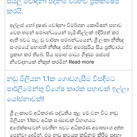
සියලු චෝදනා පදනම් විරහිව ප්‍රතික්ෂේප
කරයි.
අල්ලස් හෝ දූෂණ චෝදනා විමර්ශන කොමිෂන් සභාව
වෙත තමන් සම්බන්ධයෙන් පැමිණිල්ලක් ඉදිරිපත් කර
ඇති බවට පළ වූ වාර්තා සම්බන්ධයෙන්, ශ්‍රී ලංකා නීතිඥ
සංගමයේ සභාපති නීතිඥ රජීව් අමරසූරිය සිය ප්‍රතිචාරය
ප්‍රකාශ කර තිබේ. සිය සමාජ මාධ්‍ය ගිණුම ඔස්සේ
නිවේදනයක් නිකුත් කරමින්
Read more
නඩු මිලියන 1.1ක ගොඩගැසීම විසඳීමට
පාර්ලිමේන්තු විශේෂ කාරක සභාවක් ඉල්ලා
යෝජනාවක්!
ශ්‍රී ලංකාවේ අධිකරණ පද්ධතිය තුළ මේ වන විට නඩු
මිලියන 1.1කට අධික සංඛ්‍යාවක් විභාගයට
අපේක්ෂාවෙන් පවතින බවට අධිකරණ අමාත්‍යාංශ දත්ත
පෙන්වා දෙමින්, එම නඩු කටයුතු කඩිනම් කිරීම සඳහා