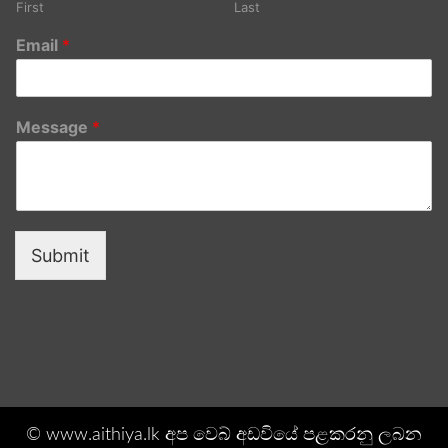
First
Last
Email
*
Message
*
Submit
© www.aithiya.lk අප වෙබ් අඩවියේ පළකරනු ලබන