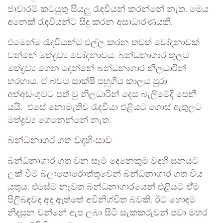
ජාවාරම් කටයුතු සියලු රැඳවියන් කරන්නේ නැත. මෙය
අනෙක් රැඳවියන්ට සිදු කරන අසාධාරණයකි.
එමෙන්ම රැඳවියන්ට එල්ල කරන තවත් චෝදනාවක්
වන්නේ මත්ද්‍රව්‍ය චෝදනාවය. බන්ධනාගාර තුලට
මත්ද්‍රව්‍ය ගෙන දෙන්නේ බන්ධනාගාර නිලධාරින්
හරහාය. ඒ බවට සාක්ෂි පහුගිය කාලය පුරා
අත්අඩංගුවට පත් වු නිලධාරින් දෙස බැලිමේදි පෙනී
යයි. එසේ නොමැතිව රැඳවියා එළියට ගොස් ඇතුලට
මත්‍ද්‍රව්‍ය ගෙනෙන්නේ නැත.
බන්ධනාගර ගත වදහිංසාව
බන්ධනාගාර ගත වන සෑම දෙනෙකුම වදහිංසනයට
ලක් වීම බලාපොරොත්තුවෙන් බන්ධනාගාර ගත විය
යුතුය. එසේම නැවත බන්ධනාගාරයෙන් එළියට ඒ්ම
පිලිබඳවද අද ඇත්තේ අවිනිශ්චිත බවකි. ඊට හොඳම
නිදසුන වන්නේ ඇප ලබා සිටි සැකකරුවන් පවා මහර