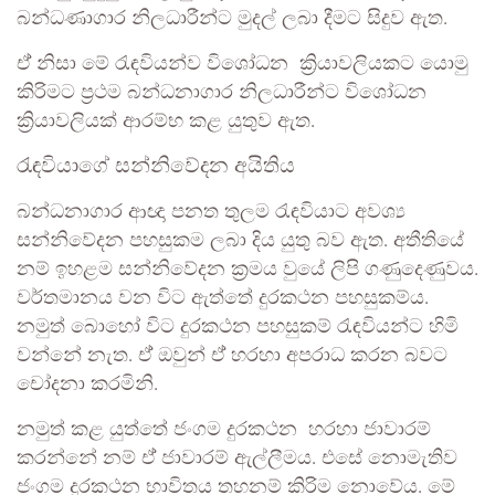
බන්ධණාගාර නිලධාරීන්ට මුදල් ලබා දීමට සිදුව ඇත.
ඒ් නිසා මේ රැඳවියන්ව විශෝධන ක්‍රියාවලියකට යොමු
කිරිමට ප්‍රථම බන්ධනාගාර නිලධාරීන්ට විශෝධන
ක්‍රියාවලියක් ආරම්භ කළ යුතුව ඇත.
රැඳවියාගේ සන්නිවේදන අයිතිය
බන්ධනාගාර ආඥා පනත තුලම රැඳවියාට අවශ්‍ය
සන්නිවේදන පහසුකම ලබා දිය යුතු බව ඇත. අතීතියේ
නම් ඉහළම සන්නිවේදන ක්‍රමය වුයේ ලිපි ගණුදෙණුවය.
වර්තමානය වන විට ඇත්තේ දුරකථන පහසුකම්ය.
නමුත් බොහෝ විට දුරකථන පහසුකම් රැඳවියන්ට හිමි
වන්නේ නැත. ඒ් ඔවුන් ඒ් හරහා අපරාධ කරන බවට
චෝදනා කරමිනි.
නමුත් කළ යුත්තේ ජංගම දුරකථන හරහා ජාවාරම්
කරන්නේ නම් ඒ් ජාවාරම් ඇල්ලීමය. එසේ නොමැතිව
ජංගම දුරකථන භාවිතය තහනම් කිරිම නොවේය. මේ