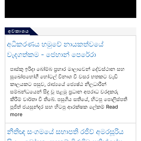
අවකාශය
අධිකරණය හමුවේ නායකත්වයේ
වැදගත්කම - ජෙහාන් පෙරේරා
පාස්කු ඉරිදා බෝම්බ ප්‍රහාර මාලාවෙන් දේවස්ථාන සහ
සුඛෝපභෝගී හෝටල් විනාශ වී වසර හතකට වැඩි
කාලයකට පසුව, රාජ්‍යයේ ජ්‍යෙෂ්ඨ නිලධාරීන්
සම්බන්ධයෙන් සිදු වූ පළමු ප්‍රධාන අපරාධ වරදකරු
කිරීම් වාර්තා වී තිබේ. පසුගිය සතියේ, හිටපු පොලිස්පති
පූජිත් ජයසුන්දර සහ හිටපු ආරක්ෂක ලේකම්
Read
more
නීතිඥ සංගමයේ සභාපති රජීව් අමරසූරිය