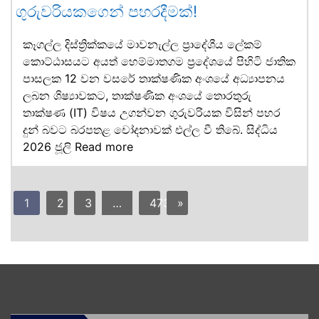
ගුරුවරියකගෙන් පහරදීමක්!
කෑගල්ල දිස්ත්‍රික්කයේ මාවනැල්ල ප්‍රාදේශීය ලේකම්
කොට්ඨාසයට අයත් හෙම්මාතගම ප්‍රදේශයේ පිහිටි ජාතික
පාසලක 12 වන වසරේ තාක්ෂණික අංශයේ අධ්‍යාපනය
ලබන ශිෂ්‍යාවකට, තාක්ෂණික අංශයේ තොරතුරු
තාක්ෂණ (IT) විෂය උගන්වන ගුරුවරියක විසින් පහර
දුන් බවට බරපතළ චෝදනාවක් එල්ල වී තිබේ. සිද්ධිය
2026 ජූලි
Read more
1
2
3
…
473
»