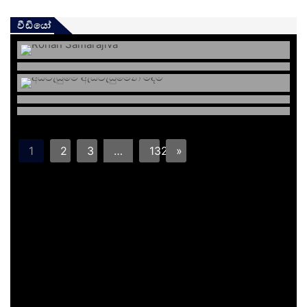
වීඩියෝ
1
2
3
…
132
»