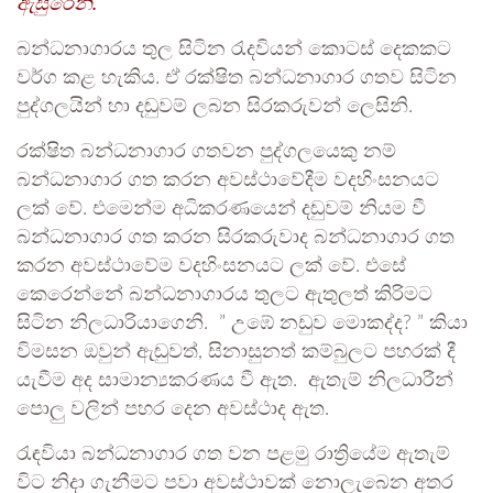
ඇසුරෙනි.
බන්ධනාගාරය තුල සිටින රැදවියන් කොටස් දෙකකට
වර්ග කළ හැකිය. ඒ රක්ෂිත බන්ධනාගාර ගතව සිටින
පුද්ගලයින් හා දඬුවම් ලබන සිරකරුවන් ලෙසිනි.
රක්ෂිත බන්ධනාගාර ගතවන පුද්ගලයෙකු නම්
බන්ධනාගාර ගත කරන අවස්ථාවේදීම වදහිංසනයට
ලක් වේ. එමෙන්ම අධිකරණයෙන් දඬුවම් නියම වී
බන්ධනාගාර ගත කරන සිරකරුවාද බන්ධනාගාර ගත
කරන අවස්ථාවේම වදහිංසනයට ලක් වේ. එසේ
කෙරෙන්නේ බන්ධනාගාරය තුලට ඇතුලත් කිරිමට
සිටින නිලධාරියාගෙනි. ” උඹේ නඩුව මොකද්ද? ” කියා
විමසන ඔවුන් ඇඬුවත්, සිනාසුනත් කම්බුලට පහරක් දී
යැවීම අද සාමාන්‍යකරණය වී ඇත. ඇතැම් නිලධාරීන්
පොලු වලින් පහර දෙන අවස්ථාද ඇත.
රැඳවියා බන්ධනාගාර ගත වන පළමු රාත්‍රියේම ඇතැම්
විට නිදා ගැනීමට පවා අවස්ථාවක් නොලැබෙන අතර