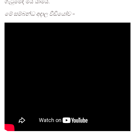
ගැටුමේදි මිය යාමය.
මේ සම්බන්ධ අදාල වීඩියෝව –