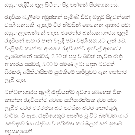
ඔහුට මැදිරිය තුල සිටිමට සිදු වන්නේ සිටගෙනමය.
රැඳවියා බැලීමට අමුත්තන් පැමිණි විටද ඔහුට සිදුවන්නේ
වදහිංසනයකි. ඇතැම් විට නිවසින් ගෙනෙන ආහාර පවා
ඔහුට ලැබෙන්නේ නැත. එමෙන්ම බන්ධනාගාරය තුලදී
රැඳවියන් ආහාර පාන වලදි පවා වදහිංසනයට ලක් වේ.
වැලිකඩ කාන්තා අංශයේ රැඳවියන්ට දහවල් ආහාරය
ලැබෙන්නේ පස්වරු 2.30 ත් පසු වී බවත් නැවත රාත්‍රි
ආහාරය පස්වරු 5.00 ට පමණ ලබා දෙන බවටත්
සිරකරු අයිතිවාසිකම් සුරැකීමේ කමිටුවට දැන ගන්නට
ලැබී ඇත.
බන්ධනාගාරය තුලදී රැඳවියන්ට අවශ්‍ය බෙහෙත් ටික,
කාන්තා රැඳවියන්ට අවශ්‍ය සනිපාරක්ෂක ද්‍රව්‍ය පවා
ලැබීම අවම මට්ටමක බව පවතින බවට තොරතුරු
වාර්තා වී ඇත. රැඳවියෙකුට අසනීප වූ විට බන්ධනාගාර
වෛද්‍යවරයා රැඳවියාව පරික්ෂා කර බලන්නේ ඉතාම
අප්‍රසාදයෙනි.