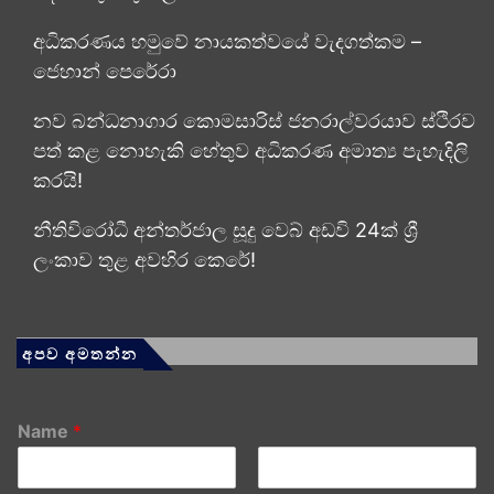
අධිකරණය හමුවේ නායකත්වයේ වැදගත්කම –
ජෙහාන් පෙරේරා
නව බන්ධනාගාර කොමසාරිස් ජනරාල්වරයාව ස්ථිරව
පත් කළ නොහැකි හේතුව අධිකරණ අමාත්‍ය පැහැදිලි
කරයි!
නීතිවිරෝධී අන්තර්ජාල සූදු වෙබ් අඩවි 24ක් ශ්‍රී
ලංකාව තුළ අවහිර කෙරේ!
අපව අමතන්න
Name
*