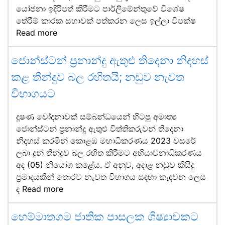
යෝජනා ඉදිරිපත් කිරීමට පාර්ලිමේන්තුවේ විශේෂ
තේරීම් කාරක සභාවක් පත්කරන ලෙස ඉල්ලා විපක්ෂ
Read more
ජොන්ස්ටන් ප්‍රනාන්දු ඇතුළු තිදෙනා නිදහස්
කළ තීන්දුව බල රහිතයි; නඩුව නැවත
විභාගයට
දූෂණ චෝදනාවක් සම්බන්ධයෙන් හිටපු අමාත්‍ය
ජොන්ස්ටන් ප්‍රනාන්දු ඇතුළු විත්තිකරුවන් තිදෙනා
නිදහස් කරමින් කොළඹ මහාධිකරණය 2023 වසරේ
ලබා දුන් තීන්දුව බල රහිත කිරීමට අභියාචනාධිකරණය
අද (05) නියෝග කළේය. ඒ අනුව, අදාළ නඩුව කිසිදු
ප්‍රමාදයකින් තොරව නැවත විභාගය සඳහා කැඳවන ලෙස
ද
Read more
හෙම්මාතගම ජාතික පාසලක ශිෂ්‍යාවකට