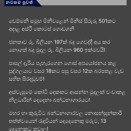
නවතම පුවත්
චෙම්මනි සමූහ මිනීවළෙන් මිනිස් සිරුරු 501කට
අදාළ අස්ථි කොටස් ගොඩගනී
ජනතාව රු. බිලියන 197ක් බදු ගෙවද්දී අය කර
නොගත් බදු මුදල රු. බිලියන 960 ඉක්මවයි!
පාසල් දැරිය පැහැරගෙන ගොස් අපයෝජනය කළ
පුද්ගලයාට වසර 18කට පසු වසර 12ක බරපතළ වැඩ
සහිත සිරදඬුවම්!
අස්වැසුමේ කෝටි දෙකකට ආසන්න මුදලක් වංචාකළ
නිලධාරීන් දෙදෙනා බන්ධනාගාරයට!
මහර හා කුරුවිට බන්ධනාගාරවල නොසන්සුන්කාරී
තත්ත්වයෙන් රැඳවියන් දෙදෙනෙකු මරුට, 13
දෙනෙකුට තුවාල!