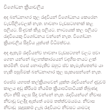
විශෝධන ක්‍රියාවලිය
අද බන්ධනාගර තුල රැඳවියන් විශෝධනය කෙරෙන
වැඩපිලිවෙලක් නැත. භාවනා වැඩසටහනක් කළ
පලියට, සිංදුවක් කියු පලියට, නාට්‍යයක් කල පලියට
රැඳවියෙකු විශෝධනය වන්නේ නැත. විශෝධන
ක්‍රියාවලිය සිදුවිය යුත්තේ විධිමත්වය.
අද ඇතැම් රැඳවියන්ව භාවනා වැඩසටහන් වලට පවා
ගෙන යන්නේ බලහත්කාරයෙන් වදහිසංනයට ලක්
කරමිනි. එසේ නොමැතිව ඔහුට ස්ව කැමැත්තෙන්ම යා
හැකි පසුබිමක් බන්ධනාගාර තුල සැකසෙන්නේ නැත.
එසේම යහපත් කල්ක්‍රියාවෙන් යුක්ත රැඳවියන්ගේ දඬුවම්
කාලය අඩු කිරිමේ නියමිත ක්‍රියාපටිපාටියක් තිබුණද
ඒ්වා නිසි ලෙස සිදු වන්නේ නැත. රැදවියන්ගේ නිවාස
නිවාඩු වලදීද ඇත්තේ මෙම තත්ත්වමයමය. නිවාස
නිවාඩු සුදුසුකම් ලැබු රැඳවියාට නිවසට යාමටද