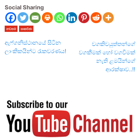
Social Sharing
නවතම
සාකච්ඡා
ඇෆ්ගනිස්ථානයේ සිටින
වගකිවයුත්තන්ගේ
ලාංකිකයින්ට රැකවරණය!
වගකීමක් හෝ වගවීමක්
නැති ළමයින්ගේ
ආරක්ෂාව..!!