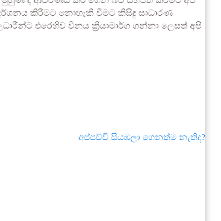
 මුහුණ ද ආවරණය කර ගෙන බව සිහිපත් කිරීමට අපි
ර්ශනය කිරීමට නොහැකි වීමට කිසිඳු සාධාරණ
ධාරීන්ට එරෙහිව විනය ක්‍රියාමාර්ග ගන්නා ලෙසත් අපි
අප්පච්චි සියඹලා ගෙනත්ම නැතිද?