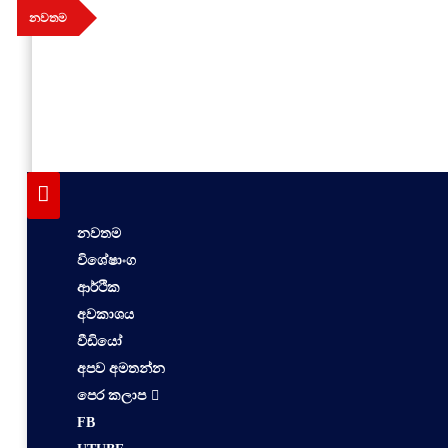
Skip
නවතම
to
content
aithiya
Human Rights News
නවතම
විශේෂාංග
ආර්ථික
අවකාශය
වීඩියෝ
අපව අමතන්න
පෙර කලාප
FB