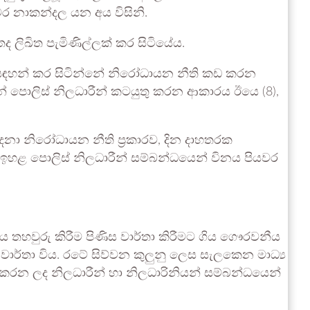
ාමර නාකන්දල යන අය විසිනි.
තද ලිඛිත පැමිණිල්ලක් කර සිටියේය.
න් සඳහන් කර සිටින්නේ නිරෝධායන නීති කඩ කරන
න් පොලිස් නිලධාරීන් කටයුතු කරන ආකාරය ඊයෙ (8),
ෙනා නිරෝධායන නීති ප්‍රකාරව, දින දාහතරක
ඉහළ පොලිස් නිලධාරීන් සම්බන්ධයෙන් විනය පියවර
 තහවුරු කිරීම පිණිස වාර්තා කිරීමට ගිය ගෞරවනීය
ේ වාර්තා විය. රටේ සිව්වන කුලුනු ලෙස සැලකෙන මාධ්‍ය
 සිදුකරන ලද නිලධාරීන් හා නිලධාරිනියන් සම්බන්ධයෙන්