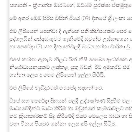
සභාපති – ක්‍රිශාන්ත මාරබගේ, මව්බිම සුරක්ෂා එකමුත
මේ අතර මෙම පිරිස විසින් ඊයේ (09) දිනයේ ශ්‍රී ලංක
එම ලිපියෙන් පෙන්වා දී ඇත්තේ සති කිහිපයකට පෙර 
පුද්ගලයින් අත්අඩංගුවට ගැනීමේදී ඔවුන්ව උස්සාගෙ
හා පෙරේදා (7) යන දිනයන්වලදී මාධ්‍ය හරහා වාර්තා වු
එසේ කරනා ඇතැම් නිලධාරීන් නිසි සෞඛ්‍ය ආරක්ෂක ඇඳ
නිරෝධායනයකට ලක්කළ යුතු බවත් ඊට අමතරව එම නිලධ
ගන්නා ලෙස ද මෙම ලිපියෙන් ඉල්ලා සිටියි.
එම ලිපියේ වැඩිදුරටත් මෙසේද සඳහන් වේ.
ඊයේ සහ පෙරේදා දිනයන් වලදී උද්ඝෝෂණ සිදුවීම් වල
මාධ්‍යවේදීන්ට බාධා කිරීම් හා ඔවුන්ගේ කැමරාවලට පහ
තම ක්‍රියාකාරකම් සිදු කිරීමේදී එයට මෙලෙස බාධා හා 
වහා විනය පියවර ගන්නා ලෙස අපි ඉල්ලා සිටිමු.