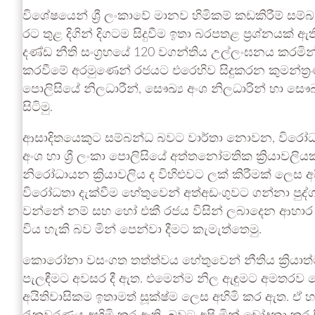
විශේෂයෙන් ශ්‍රී ලංකාවේ මානව හිමිකම් කඩකිරීම් සම
රට තුළ දිගින් දිගටම සිදුවීම ඉතා බරපතළ ප්‍රශ්න
දණ්ඩ නීති සංග්‍රහයේ 120 වගන්තිය උල්ලංඝනය කරම
කරවීමේ අරමුණෙන් රජයට එරෙහිව සිදුකරන කුමන්ත්‍රණය
පොලිසියේ නිලධාරීන්, සෞඛ්‍ය අංශ නිලධාරින් හා සෞඛ්‍ය
සිටිමු.
ආසාදිතයෙකුට සම්බන්ධ බවට වාර්තා නොවන, විරෝධතා දක
අංශ හා ශ්‍රී ලංකා පොලිසියේ අත්තනෝමතික ක්‍රියාව
නිරෝධායන ක්‍රියාවලිය ද විහිළුවට ලක් කිරීමක් ලෙස අ
විරෝධතා දැක්වීම හේතුවෙන් අත්අඩංගුවට ගන්නා ප
වන්නේ නම් සහ හෝ එකී රජය විසින් ලබාදෙන ආහාර බලහ
විය හැකි බව මින් පෙන්වා දීමට කැමැත්තෙමු.
කොරෝනා වසංගත තත්ත්වය හේතුවෙන් නීතිය ක්‍රියාත
පැලඳීමට අවසර දී ඇත. එමෙන්ම නිල ඇඳුමට අමතරව කො
අයිතිවාසිකම ඉතාමත් සූක්ෂ්ම ලෙස අහිමි කර ඇත. 