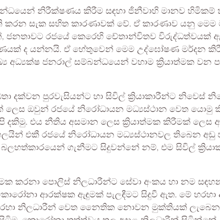
්බන්ධයෙන් නිරීක්ෂණය කිරීම සඳහා ජිනීවාහි මානව හිමිකම්
යක් ඇති කරන සැක සහිත කාරණාවක් වේ. ඒ කාරණාව යනු මෙ
ින්, ජනතාවට රජයේ කෙරෙහි චේතාන්විතව විරුද්ධත්වයක්
ක් ද යන්නයි. ඒ හේතුවෙන් මෙම උද්ඝෝෂණ මර්දන කිරීමේ හා
 අධ්‍යක්ෂ ජනරාල් සම්බන්ධයෙන් වහාම ක්‍රියාත්මක වන පරිදි 
්වන පුරවැසියන්ට හා සිවිල් ක්‍රියාකාරීන්ට නිවෙස් නිර
ලියක් ලෙස ඔවුන් රජයේ නිරෝධායන මධ්‍යස්ථාන වෙත යොමු 
පි දකිමු. එය නීතිය අසමාන ලෙස ක්‍රියාත්මක කිරීමක් ලෙස 
ුද්ගලයින් එකී රජයේ නිරෝධායන මධ්‍යස්ථානවල තිබෙන 
ත්කාරයෙන් ගැනීමට සිදුවන්නේ නම්, එම සිවිල් ක්‍රියාක
්මක කරනා පොලිස් නිලධාරීන්ට සේවා අංකය හා නම සඳහන්
රෝනා ආරක්ෂක ඇඳුමක් පැලඳීමට සිදුවී ඇත. මේ හරහා අදා
ඒ හරහා නිලධාරීන් වෙත නෛතික නොවන මුක්තියක් ලැබෙන 