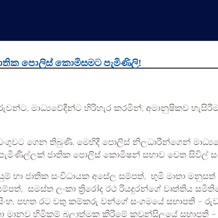
ාතික පොලිස් කොමිසමට පැමිණිලි!
්ට, මාධ්‍යවේදීන්ට හිරිහැර කරමින්, අමානුෂිකව හැසිර
ගුවට ගෙන තිබුණි. මෙහිදී පොලිස් නිලධාරීන්ගෙන් මාධ්‍යව
මිණිල්ලක් ජාතික පොලිස් කොමිෂන් සභාව වෙත සිවිල් සංවි
ම් හා ජාතික සංවිධායක අසේල සම්පත්, භුමි මාතා මනුසත්
්පත්, සමස්ත ලංකා ත්‍රිරෝද රථ රියදුරන්ගේ වෘත්තිය සමි
ිංහ, පහත රට වතු කම්කරු වන්ගේ සංගමයේ සභාපති – රුවන
 ලංකා මානව හිමිකම් බලාත්මක කිරීමේ කවුන්සිලයේ සභාපති 