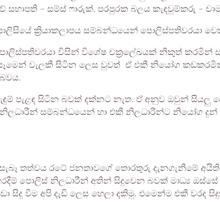
ුවේ සභාපති – සම්ස් ෆාරුක්, පරපුරක බලය කැඳවුම්කරු – ච
ා පොලිසියේ ක්‍රියාකලාපය සම්බන්ධයෙන් පොලිස්පතිවරයා වෙ
පොලිස්පතිවරයා විසින් විශේෂ චක්‍රලේඛයක් නිකුත් කරමි
න යෑමෙන් වැලකී සිටින ලෙස වුවත් ඒ එකී නියෝග කඩකරමි
 බවය.
ුම් පැළඳ සිටින බවක් දක්නට නැත. ඒ අනුව ඔවුන් සියලු ද
ාරීන් සම්බන්ධයෙන් හා එකී නිලධාරීන්ට නියෝග දුන් 
 සැබෑ තත්වය රටේ ජනතාවගේ තොරතුරු දැනගැනීමේ අයිතිය
රදීම් පොලිස් නිලධාරීන් අතින් සිදුවෙන බවක් මාධ්‍ය ඔස්ස
පීඩා සිදු වීම අපි දැඩි ලෙස හෙලා දකිමු. එමෙන්ම එකී වරද