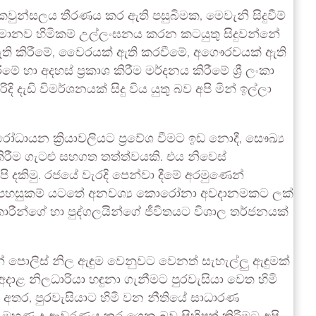
 කවුන්සලය තීරණය කර ඇති පසුබිමක, මෙවැනි සිදුවීම්
ම මානව හිමිකම් උල්ලංඝනය කරන කටයුතු සිදුවන්නේ
 ඇති කිරීමේ, වෛරයක් ඇති කරවීමේ, අගෞරවයක් ඇති
 අදහස් ප්‍රකාශ කිරීම මර්දනය කිරීමේ ශ්‍රී ලංකා
දැඩි විමර්ශනයක් සිදු විය යුතු බව අපි මින් ඉල්ලා
ෝධායන ක්‍රියාවලියට ප්‍රවේශ වීමට ඉඩ නොදී, සෞඛ්‍ය
කිරීම ගැටළු සහගත තත්ත්වයකි. එය නිවෙස්
අපි දකිමු. රජයේ වැරදි පෙන්වා දීමේ අරමුණෙන්
අඩු පහසුකම් යටතේ අනවශ්‍ය කොරෝනා අවදානමකට ලක්
ාරීන්ගේ හා පුද්ගලයින්ගේ ජීවිතයට විශාල තර්ජනයක්
 පොලිස් නිල ඇඳුම වෙනුවට වෙනත් සැහැල්ලු ඇඳුමක්
ළ නිලධාරියා හඳුනා ගැනීමට පුරවැසියා වෙත හිමි
අතර, පුරවැසියාට හිමි වන නීතියේ සාධාරණ