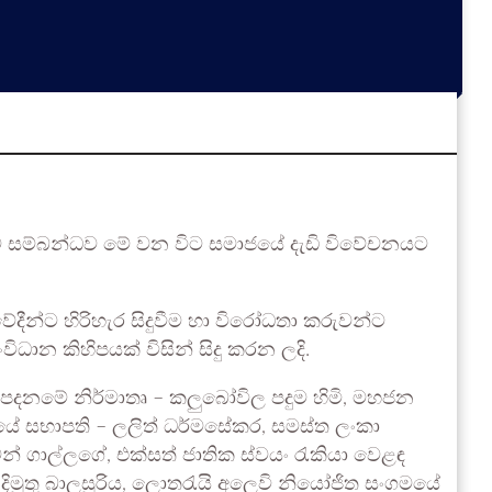
ීම සම්බන්ධව මේ වන විට සමාජයේ දැඩි විවේචනයට
ේදීන්ට හිරිහැර සිදුවීම හා විරෝධතා කරුවන්ට
ධාන කිහිපයක් විසින් සිදු කරන ලදි.
 පදනමේ නිර්මාතෘ – කලුබෝවිල පදුම හිමි, මහජන
තියේ සභාපති – ලලිත් ධර්මසේකර, සමස්ත ලංකා
් ගාල්ලගේ, එක්සත් ජාතික ස්වයං රැකියා වෙළඳ
– දිමුතු බාලසූරිය, ලොතරැයි අලෙවි නියෝජිත සංගමයේ