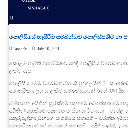
UTUBE
SINHALA
පොලීසියේ හැසීරීම සම්බන්ධව පොලිස්පතිට හා ජ
Arachchi
July 10, 2021
කොළඹ පැවති විරෝධතාවයකදී පොලිසීය විරෝධතාකරුවන
ලක්ව ඇත.
පොලිසීය මෙම විරෝධතාවයේදී පුද්ගලයින් 31 කු අත්අඩං
අමානුෂික ලෙස සැලකීම සම්බන්ධයෙන් ඊයේ (09) දින පැ
ඒ මහජන අයිතීන් සුරැකීමේ පදනමේ අධ්‍යක්ෂක මෙහෙයු
අයිතීන් සුරැකීමේ පදනමේ ජාතික සංවිධායක – අසේල සම
යතුරුපැදිකරුවන්ගේ සංගමයේ සභාපති – චිරන්ත අමරස
ව්‍යාපාරිකයන්ගේ සංගමයේ සභාපති – ප්‍රදිප් චාල්ස්,