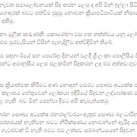
් නැවත සමාලෝචනයක් සිදු කරන ලෙස ද අපි මින් ඉල්ලා සි
ොදුරක් බවට පත්වීම සුදුසු නොවන ක්‍රියාපටිපාටියක් නිසාව
දකිමු.
ිබෙනා මූලික කරුණකි, කොරෝනා වසංගත තත්ත්වය යනු 
රවැසියන් විසින් පැහැදිලිව අත්විඳිමින් තිබේ.
හා ඊයේ සහ පෙරේදා දිනයන් වලදී ශ්‍රී ලංකා පොලීසිය 
ෝෂකයන්ට අමානුෂීය ලෙස සලකමින් සිදුකරන ලද එම අත්අඩංගු
ෙස ක්‍රියාත්මක කිරීමට අණ නොදුන් මෙරට සෞඛ්‍ය අධ්‍යක්
 කලාපය හේතුවෙන් ලෝකයා ඉදිරියේ සිදුවන උද්ඝෝෂණ මර්දනය
ළ හැකි බව මින් පෙන්වා දීමට අපි කැමැත්තෙමු.
සෞඛ්‍ය අධ්‍යක්ෂ ජනරාල්වරයා ඇතුළු සෞඛ්‍ය බලධාර
පරතරයක් නැතිවන බවට නිරීක්ෂණය නොවන්නේ ඇයිද යන්න
ම ගැටළුවක් වී නැති බවට එම උත්සව සම්බන්ධයෙන් සිදුවන 