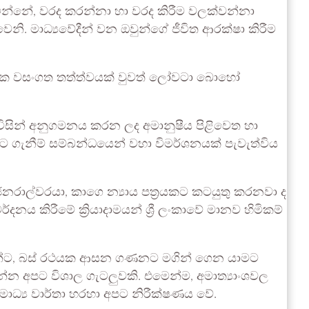
ටින්නේ, වරද කරන්නා හා වරද කිරීම වලක්වන්නා
ෙනි. මාධ්‍යවේදීන් වන ඔවුන්ගේ ජීවිත ආරක්ෂා කිරීම
ලෝක වසංගත තත්ත්වයක් වුවත් ලෝවටා බොහෝ
විසින් අනුගමනය කරන ලද අමානුෂීය පිළිවෙත හා
වට ගැනීම් සම්බන්ධයෙන් වහා විමර්ශනයක් පැවැත්විය
ෂ ජනරාල්වරයා, කාගෙ න්‍යාය පත්‍රයකට කටයුතු කරනවා ද
 කිරීමේ ක්‍රියාදාමයන් ශ්‍රී ලංකාවේ මානව හිමිකම්
ීන්ට, බස් රථයක ආසන ගණනට මගින් ගෙන යාමට
 අපට විශාල ගැටලුවකි. එමෙන්ම, අමාත්‍යාංශවල
මාධ්‍ය වාර්තා හරහා අපට නිරීක්ෂණය වේ.