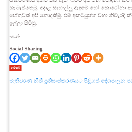
රැකවරණය අහිමි කර ඇති බවට අපි මින් චෝදනා කර ස
කැමැත්තෙමු. අදාළ සැහැල්ලු ඇඳුමේ හෝ කොරෝනා ආර
හේතුවක් අපි නොදකිමු. එම අකටයුත්ත වහා නිවැරදි කිර
ඉල්ලා සිටිමු.
-ශානි-
Social Sharing
නවතම
මැතිවරණ නීතී ප්‍රතිසංස්කරණයට පිළිගත් දේශපාලන පක