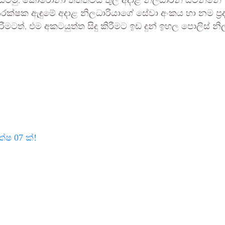
ිටිමු. කොරෝනා තත්ත්වය තුල අදාළ නිලධාරීන් සිටින්නේ
ක්ෂක ඇඳුමේ අදාළ නිලධාරියාගේ සේවා අංකය හා නම ප්‍රද
ීමටත්, එම අකටයුත්ත සිදු කිරීමට ඉඩ දුන් ඉහල පොලිස් නිල
්ෂ 07 ක්!