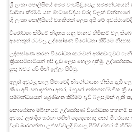
ශ්‍රී ලංකා පොලිසියේ මෙම වැඩපිළිවෙළ සම්බන්ධයෙන
වාර්තා කිරීමට යන මාධ්‍යවේදියා වරද වලක් වන්නාගේ ග
ශ්‍රී ලංකා පොලිසියේ වගකීමක් ලෙස අපි මේ අවස්ථාවේදී 
විරෝධතා කිරීමේ නිදහස යනු මානව හිමිකම් වල ත
අනෙකුත් රටවල උද්ඝෝෂණ විරෝධතා කිරීමේ නිදහස එම පු
උද්ඝෝෂණ කරන විරෝධතාකරුවන් අත්අඩංගුවට ගැනීම සඳ
ක්‍රියාපටිපාටියන් අපි දැඩි ලෙස හෙලා දකිමු. උද්ඝ
යුතු බවට අපි මින් ඉල්ලා සිටිමු.
අලුත් අවුරුදු කාල සීමාවේදී නිරෝධායන නීතිය දැඩි ල
කියා අපි නොදන්නා අතර, ඔහුගේ අත්තනෝමතික ක්‍රියා
සම්බන්ධයෙන් ශ්‍රේණිගත කිරීමට දැඩි බලපෑමක් ඇති ක
කොරෝනා මර්දනයට උද්ඝෝෂණ විරෝධතා තහනම් කරන 
අවසර ලබාදීම හරහා මගින් දෙදෙනෙකු අතර මීටරයක 
වැඩ බාරගන්නා උත්සවවලදී විශාල පිරිස් ඒකරාශි කිරී