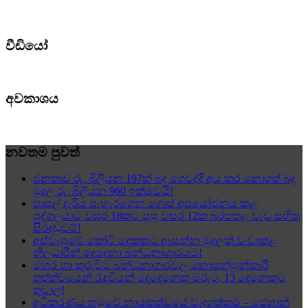
වීඩියෝ
අවකාශය
නවතම පුවත්
ජනතාව රු. බිලියන 197ක් බදු ගෙවද්දී අය කර නොගත් බදු
මුදල රු. බිලියන 960 ඉක්මවයි!
පාසල් දැරිය පැහැරගෙන ගොස් අපයෝජනය කළ
පුද්ගලයාට වසර 18කට පසු වසර 12ක බරපතළ වැඩ සහිත
සිරදඬුවම්!
අස්වැසුමේ කෝටි දෙකකට ආසන්න මුදලක් වංචාකළ
නිලධාරීන් දෙදෙනා බන්ධනාගාරයට!
මහර හා කුරුවිට බන්ධනාගාරවල නොසන්සුන්කාරී
තත්ත්වයෙන් රැඳවියන් දෙදෙනෙකු මරුට, 13 දෙනෙකුට
තුවාල!
අධිකරණය හමුවේ නායකත්වයේ වැදගත්කම – ජෙහාන්