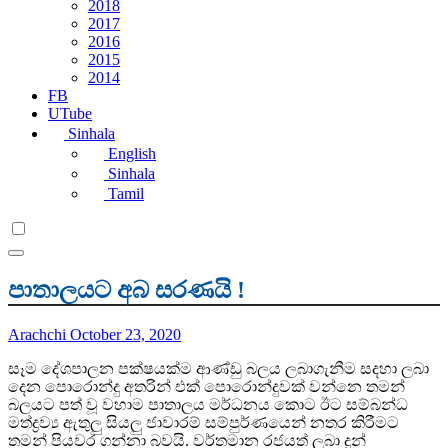
2018
2017
2016
2015
2014
FB
UTube
Sinhala
English
Sinhala
Tamil
පාතාලයට අබ සරණයි !
Arachchi
October 23, 2020
සෑම දේශපාලන පක්ෂයක්ම ආණ්ඩු බලය ලබාගැනීම සදහා ලබා
දෙන පොරොන්දු අතරින් එක් පොරොන්දුවක් වන්නෙ තමන්
බලයට පත් වූ වහාම පාතාලය මර්ධනය කොට ඊට සම්බන්ධ
මත්ද්‍රව්‍ය ඇතුලු සියලු ජාවාරම් සම්පුර්ණයෙන් නතර කිරීමට
තමන් පියවර ගන්නා බවයි. වර්තමාන රජයත් ලබා දුන්