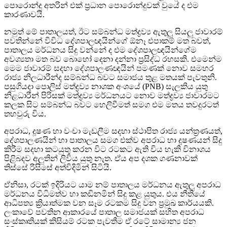
පොරොන්දු අතරින් එක් ප්‍රධාන පොරොන්දුවක් වුයේ ද එම
කාරණාවයි.
නමුත් මේ පාතාලයත්, ඊට සම්බන්ධ මත්ද්‍රව්‍ය ඇතුලු සියලු ජාවාරම්
පවතින්නේ විවිධ දේශපාලඥයින්ගේ ඕනෑ එපාකම් මත බවත්,
පාතාලය මර්ධනය සිදු වන්නේ ද එම දේශපාලඥයින්ගේම
අවශ්‍යතා මත බව බොහෝ දෙනා දන්නා ප්‍රසිද්ධ රහසකි. එමෙන්ම
මෙම ජාවාරම් සදහා දේශපාලණඥයින් පමණක් නොව සමහර
රාජ්‍ය නිලධාරීන්ද සම්බන්ධ බවට සමාජය තුළ මතයක් පැවතුනි.
පසුගියදා පොලිස් මත්ද්‍රව්‍ය නාශක අංශයේ (PNB) සැලකිය යුතු
නිළධාරීන් පිරිසක් මත්ද්‍රව්‍ය මර්ධනයට නොව මත්ද්‍රව්‍ය ජාවාරමට
කලක සිට සම්බන්ධ බවට හෙලිවීමත් සමග එම මතය තවදුරටත්
තහවුරු විය.
අපරාධ, දූෂණ හා වංචා මැඩලීම සදහා ස්ථාපිත රාජ්‍ය යන්ත්‍රණයත්,
දේශපාලණයින් හා පාතාලය සමග එක්ව අපරාධ හා දූෂණයන් සිදු
කිරීම සදහා කටයුතු කරන විට රටකට ඇති විය හැකි විනාශය
පිළිබදව අලුතින් ලිවිය යුතු නැත. ඒය අප දශක ගණනාවක්
තිස්සේ රිසිසේ අත්විදිමින් සිටියි.
ඒනිසා, රටක් ඉදිරියට යාම නම් පාතාලය මර්ධනය ඇතුලු අපරාධ
මර්ධනය විධිමත්ව හා කඩිනමින් සිදු කළ යුතුය. එය නීතියේ
ආධිපත්‍ය ක්‍රියාත්මක වන සෑම රටකම සිදු වන ප්‍රමුඛ කාර්යයකි.
ලංකාවේ පවතින ආකාරයේ පාතාල සමාජයක් සහිත අපරාධ
සංස්කෘතියක් කිසියම් රටක පැවතීම ඒ රටේ සාමාන්‍ය ජන