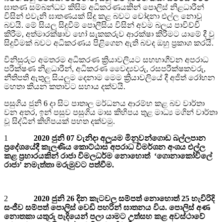
ඝාතණ සම්බන්ධව කිසිම අධිකරණයකින් පොලිස් නිළධාරීන්
විසින් එවැනි ඝාතණයක් සිදු කළ බවට චෝදනා එල්ල නොවූ
බවයි. මේ සියලු සිදුවීම් පොලීසිය විසින් අවම බලය පාවිච්චි
කිරීම, අත්මාරක්ෂාව හෝ සැකකරුව ආරක්ෂා කිරීමට යාමේ දී වු
සිදුවීමක් බවට අධිකරණය පිළිගෙන ඇති බවද ඔහු ප්‍රකාශ කරයි.
විනිසුරුට අමතරම අධිකරණ ක්‍රියාවලියට සහභාගීවන අපරාධ
පරීක්ෂණ නිළධාරීන්, අධිකරණ වෛද්‍යවරු, රසපරීක්ෂකවරු,
නීතිපති ඇතුලු සියලුම දෙනාම මෙම ක්‍රියාවලියේ දී අජිත් රෝහන
මහතා කියන කතාවට සහාය දක්වයි.
පසුගිය ජුනි 6 දා සිට පාතාල මර්ධනය ආරම්භ කළ බව වාර්තා
වන අතර, ඉන් පසුව පසුගිය මාස කිහිපය තුළ මාධ්‍ය මගින් වාර්තා
වූ සිද්ධීන් කිහිපයක් පහත දක්වමු.
1
2020 ජුනි 07 වැනිදා අලූයම මිනුවන්ගොඩ බල්ලපාන
ප‍්‍රදේශයේදී කැලණිය කොට්ඨාස අපරාධ විමර්ශන අංශය එල්ල
කළ ප‍්‍රහාරයකින් රාජා විමලධර්ම නොහොත් ‘ගොනාකෝවිලේ
රාජා’ නමැත්තා මරුමුවට පත්වීම.
2
2020 ජුනි 26 දින කැටවල සම්පත් නොහොත් 25 හැවිරිදි
සංජීව සම්පත් පොලිස් වෙඩි පහරින් ඝාතනය විය. පොලිස් අණ
නොතකා යතුරු පැදියෙන් පලා යාමට උත්සහ කළ අවස්ථාවේ