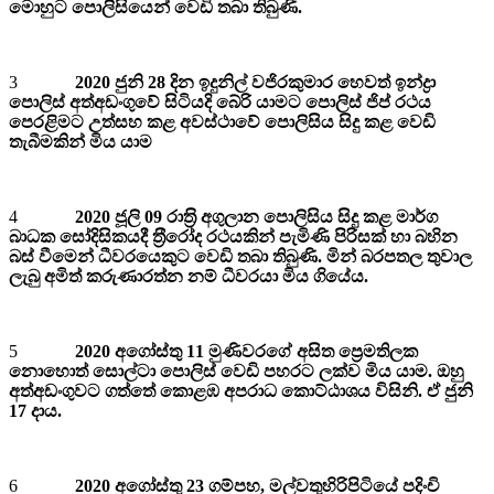
මොහුට පොලිසියෙන් වෙඩි තබා තිබුණි.
3
2020 ජුනි 28 දින ඉදුනිල් වජිරකුමාර හෙවත් ඉන්ද්‍රා
පොලිස් අත්අඩංගුවේ සිටියදි බේරි යාමට පොලිස් ජිප් රථය
පෙරළිමට උත්සහ කළ අවස්ථාවේ පොලිසිය සිදු කළ වෙඩි
තැබීමකින් මිය යාම
4
2020 ජූලි 09 රාත‍්‍රි අගුලාන පොලිසිය සිදු කළ මාර්ග
බාධක සෝදිසිකයදී ත‍්‍රීරෝද රථයකින් පැමිණි පිරිසක් හා බහින
බස් වීමෙන් ධීවරයෙකුට වෙඩි තබා තිබුණි. මින් බරපතල තුවාල
ලැබු අමිත් කරුණාරත්න නම් ධීවරයා මිය ගියේය.
5
2020 අගෝස්තු 11 මුණිවරගේ අසිත ප්‍රෙමතිලක
නොහොත් සොල්ටා පොලිස් වෙඩි පහරට ලක්ව මිය යාම. ඔහු
අත්අඩංගුවට ගත්තේ කොළඹ අපරාධ කොට්ඨාශය විසිනි. ඒ ජුනි
17 දාය.
6
2020 අගෝස්තු 23 ගම්පහ, මල්වතුහිරිපිටියේ පදිංචි