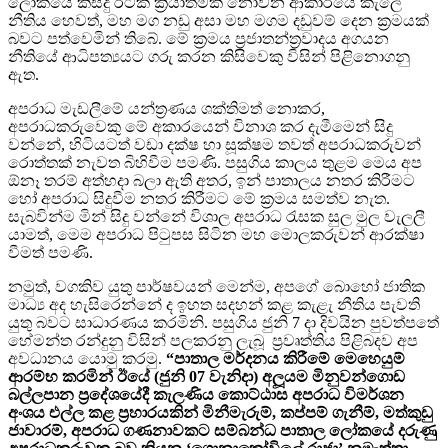
ලෝකයේ කිසිදු රටක ක්‍රියාත්මක නොවන ආකාරයේ කැලේ
නීතිය හෙවත්, මහ මග නඩු අසා මහ මගම දඩුවම් දෙන ක්‍රමයක්
බවට පත්වෙමින් තිබේ. මේ ක්‍රමය ප්‍රජාතන්ත්‍රවාදය අගයන
නීතියේ ආධිපත්‍යයට ගරු කරන කිසිවෙකු විසින් පිළිනොගනු
ඇත.
අපරාධ මැඩලීමේ යන්ත්‍රණය ශක්තිමත් නොකර,
අපරාධකරුවෙකු මේ අකාරයෙන් විනාශ කර දැමීමෙන් සිදු
වන්නේ, හිටියටත් වඩා දක්ෂ හා සූක්ෂම තවත් අපරාධකරුවන්
රොත්තක් නැවත බිහිවීම පමණි. පසුගිය කාලය තුළම මෙය අප
ඕනෑ තරම් අත්හදා බලා ඇති අතර, ඉන් පාතාලය නතර කිරීමට
හෝ අපරාධ සිදුවීම නතර කිරීමට මේ ක්‍රමය සමත්ව නැත.
සැබවින්ම මින් සිදු වන්නේ විශාල අපරාධ රැසක සුල මුල වැලලී
යාමත්, මෙම අපරාධ පිටුපස සිටින මහ මොලකරුවන් ආරක්ෂා
වීමත් පමණි.
නමුත්, වගකිව යුතු පාර්ෂවයන් මෙන්ම, අපගේ බොහෝ ජාතික
මාධ්‍ය අද හැසිරෙන්නේ ද ඉහත සදහන් කළ කැළැ නීතිය පැවති
යුතු බවට සාධාරණය කරමිනි. පසුගිය ජුනි 7 දා දිවයින පුවත්පතේ
හේමන්ත රන්දුනු විසින් පලකරනු ලැබූ ප්‍රවෘත්තිය පිළිබදව අප
අවධානය යොමු කරමු.
“පාතාල මර්දනය කිරීමේ මෙහෙයුම්
ආරම්භ කරමින් ඊයේ (ජුනි 07 වැනිදා) අලූයම මිනුවන්ගොඩ
බල්ලපාන ප‍්‍රදේශයේදී කැලණිය කොට්ඨාස අපරාධ විමර්ශන
අංශය එල්ල කළ ප‍්‍රහාරයකින් මිනීමැරුම්, කප්පම් ගැනීම්, මත්කුඩු
ජාවාරම්, අපරාධ ගණනාවකට සම්බන්ධ පාතාල ලෝකයේ දරුණු