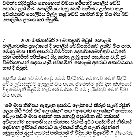
චමින්ද එදිරිසූරිය නොහොත් චමියා ගම්පහදී පොලිස් වෙඩි
පහරට ලක් වීම. පොලිසියට ඔහු වෙඩි තැබීමට උත්සහ කළ
අවස්ථාවේ පොලිසිය එල්ල කළ වෙඩි පහරින් ඔහු මිය ගිය බව
පොලිසිය ප‍්‍රකාශ කර තිබුණි.
7
2020 ඔක්තෝබර් 20 මාකදුරේ මධුෂ් කොළඹ
මාලිගාවත්ත ප්‍රදේශයේ දී පොලිස් වෙඩිපහරකට ලක්ව මිය යාම.
මොහු මාස 18ක් අපාරාධ විමර්ශන දෙපාර්තමේන්තුව යටතේ
තබා ගනිමින් පරීක්ෂණ සිදු කරනු ලැබූ අතර පසුගියදා වැඩි දුර
විමර්ශනයන් සදහා යැයි පවසමින් කොළඹ අපරාධ කොට්ඨාශය
භාර දී තිබුනි.
පසුගිය මාස 5ට වාර්තා වූ මෙම සිද්ධීන්ට අමතරව තවත් සිද්ධි
මෙම ලයිස්තුවට ඇතුලත් විය හැක. ඒමෙන්ම ඉදිරි දින කිහිපයේ
දී ද මෙවැනි සිදුවීම් නැවතත් වාර්තා වී මේ ලයිස්තුව තවත් දීර්ඝ
විය හැක.
“මේ මාස කිහිපය ඇතුළත අපරාධ ලෝකයේ කිරුළු පැළඳි රජුන්
ලෙස සිටි “එස් එෆ් ලොක්කා” සහ “අංගොඩ ලොක්කා” ඝාතනය
වෙලා තවම මාස දෙකක් ගත නොවූ පසුබිමක අවි ගත්තෝ
අවියෙන්ම නැසෙති යන කියමන වඩාත් අර්ථ ගන්වමින් නීතියේ
දෙවඟන ඉදිරියේ අපරාධ ලෝකයේ කිරුළු පලන් රජුන්ගේ
සමුගැනීම අදත් හෙටත් මත්තටත් ඒ විදිහටම සිදුවේවි,”
නියෝජ්‍ය