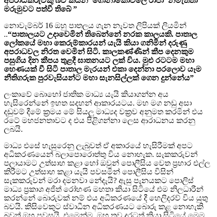
අපරාධකරුවකු බව කියන ‘ගොනාකෝවිලේ රාජා’ නමැත්තා
මරුමුවට පත්වී තිබේ ”
නොවැම්බර් 16 ඔහු පාතලය ගැන නැවත ලිපියක් ලියමින්
..
“පාතාලයට උදාවෙමින් තිබෙන්නේ නරක කාලයකි. පාතාල
ලෝකයේ මහා කෙරුම්කාරයන් යැයි කියා ගනිමින් දරුණු
අපරාධවල නිරත වෙමින් සිටි. කාලකණ්ණින් කීප දෙනකුම
පසුගිය දින කීපය තුළදී ඝාතනයට ලක් විය. මුළු රටටම මහා
හෙණයක් වී සිටි පාතාල මැරයන් එකා දෙන්නා පරලොව යෑම
නීතිගරුක පුරවැසියන්ට මහා සැනසිල්ලක් ගෙන දුන්නේය”
ලංකාවේ බොහෝ ජාතික මාධ්‍ය යැයි කියාගන්න අය
හැසිරෙන්නේ ඉහත සදහන් ආකාරයටය. මහ මග නඩු අසා
දඩුවම් දීමේ ක්‍රමය මේ සියලු මාධ්‍යද වක්‍රව අනුමත කරමින් එය
රටේ මහජනතාවට ද එය පිළිගන්නා ලෙස ආරාධනය කරනු
ලබයි.
මාධ්‍ය එසේ හැසුරෙනු ලැබුවත් ඒ අකාරයේ හැසිරීමක් අපට
අධිකරණයෙන් බලාපොරොත්තු විය නොහැක. සැකකරුවන්
පලායාමට උත්සාහ කළා හෝ ඔවුන් පොලීසිය වෙත ප්‍රහාර එල්ල
කිරීමට උත්සාහ කළා යැයි පවසමින් පොලීසිය විසින්
සැකකරුවන් මරා දමනවා නේදැයි? ඇසු පැනයකට පොලිස්
මාධ්‍ය ප්‍රකාශ අජිත් රෝහණ මහතා කියා සිටියේ එම නිලධාරීන්
කරන්නේ බොරුවක් නම් එය අධිකරණයේ දී හෙලිදරව් විය යුතු
බවයි. කිසිවෙකුට ස්වාධීන අධිකරණයට බොරු කළ නොහැකි
බවත් ඔහු පවසයි. එමෙන්ම, ඔහු තව දුරටත් කියා සිටියේ මෙම