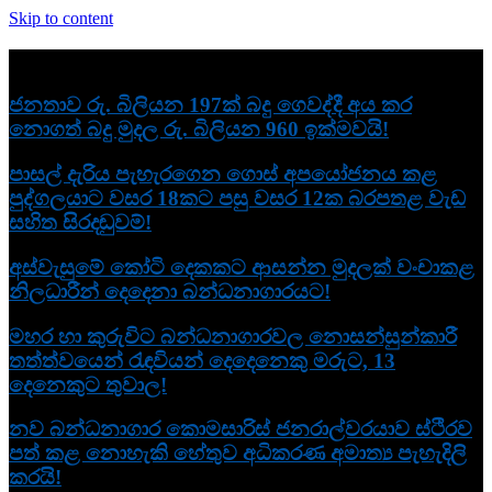
Skip to content
නවතම
ජනතාව රු. බිලියන 197ක් බදු ගෙවද්දී අය කර
නොගත් බදු මුදල රු. බිලියන 960 ඉක්මවයි!
පාසල් දැරිය පැහැරගෙන ගොස් අපයෝජනය කළ
පුද්ගලයාට වසර 18කට පසු වසර 12ක බරපතළ වැඩ
සහිත සිරදඬුවම්!
අස්වැසුමේ කෝටි දෙකකට ආසන්න මුදලක් වංචාකළ
නිලධාරීන් දෙදෙනා බන්ධනාගාරයට!
මහර හා කුරුවිට බන්ධනාගාරවල නොසන්සුන්කාරී
තත්ත්වයෙන් රැඳවියන් දෙදෙනෙකු මරුට, 13
දෙනෙකුට තුවාල!
නව බන්ධනාගාර කොමසාරිස් ජනරාල්වරයාව ස්ථිරව
පත් කළ නොහැකි හේතුව අධිකරණ අමාත්‍ය පැහැදිලි
කරයි!