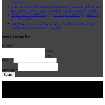
පෙරේරා
නව බන්ධනාගාර කොමසාරිස් ජනරාල්වරයාව ස්ථිරව පත්
කළ නොහැකි හේතුව අධිකරණ අමාත්‍ය පැහැදිලි කරයි!
නීතිවිරෝධී අන්තර්ජාල සූදු වෙබ් අඩවි 24ක් ශ්‍රී ලංකාව තුළ
අවහිර කෙරේ!
පළාත් සභා මැතිවරණය හැකි ඉක්මනින් පවත්වන ලෙස
ඉන්දියාව ශ්‍රී ලංකාවෙන් ඉල්ලයි!
අපව අමතන්න
Name
*
First
Last
Email
*
Message
*
Submit
© www.aithiya.lk අප වෙබ් අඩවියේ පළකරනු ලබන යම්කිසි
දෙයකින් කිසිවෙකුට යම් අගතියක් සිදුවන බවට පැමිණිලි ලැබේ
නම්. තම අනන්‍යතාවය පළකරමින් එම තැනැත්තා විසින් ඉදිරිපත්
කරනු ලබන පිළිතුරු අප වෙබ් අඩවියේ පළකිරීමට බැදී සිටී. | |