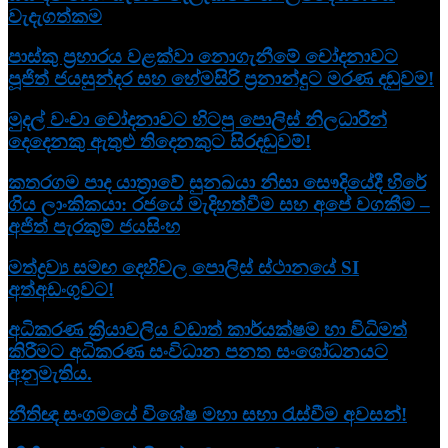
වැදැගත්කම
පාස්කු ප්‍රහාරය වළක්වා නොගැනීමේ චෝදනාවට
පූජිත් ජයසුන්දර සහ හේමසිරි ප්‍රනාන්දුට මරණ දඬුවම!
මුදල් වංචා චෝදනාවට හිටපු පොලිස් නිලධාරීන්
දෙදෙනකු ඇතුළු තිදෙනකුට සිරදඬුවම්!
කතරගම පාද යාත්‍රාවේ සුනඛයා නිසා සෞදියේදී හිරේ
ගිය ලාංකිකයා: රජයේ මැදිහත්වීම සහ අපේ වගකීම –
අජිත් පැරකුම් ජයසිංහ
මත්ද්‍රව්‍ය සමඟ දෙහිවල පොලිස් ස්ථානයේ SI
අත්අඩංගුවට!
අධිකරණ ක්‍රියාවලිය වඩාත් කාර්යක්ෂම හා විධිමත්
කිරීමට අධිකරණ සංවිධාන පනත සංශෝධනයට
අනුමැතිය.
නීතිඥ සංගමයේ විශේෂ මහා සභා රැස්වීම අවසන්!