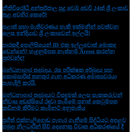
නීතිවිරෝධී අන්තර්ජාල සූදු වෙබ් අඩවි 24ක් ශ්‍රී ලංකාව
තුළ අවහිර කෙරේ!
පළාත් සභා මැතිවරණය හැකි ඉක්මනින් පවත්වන
ලෙස ඉන්දියාව ශ්‍රී ලංකාවෙන් ඉල්ලයි!
පාරකදී පොලිසියෙන් ID එක ඉල්ලුවොත් මොකද
වෙන්නේ? හැඳුනුම්පත නැත්නම් Arrest කරන්න
පුළුවන්ද?
බන්ධනාගාර තදබදය, රස පරීක්ෂක අර්බුදය සහ
කොමසාරිස් තනතුර ගැන අධිකරණ අමාත්‍යවරයා
පැහැදිලි කරයි.
බන්ධනාගාර තදබදයට විසඳුමක් ලෙස සැකකරුවන්
නිවාස අඩස්සියේ රඳවා තැබීමේ පනත් කෙටුම්පත
කඩිනම් කිරීමට කැබිනට් අනුමැතිය
ප්‍රගීත් එක්නැලිගොඩ පැහැර ගැනීමේ සිද්ධියට අදාළව
හමුදා නිලධාරීන් සිව් දෙනෙකු විවෘත අධි­ක­ර­ණ­යේ දී