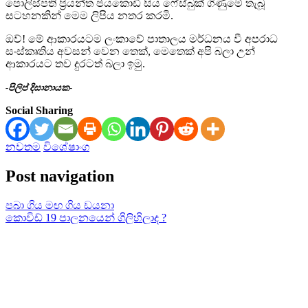
පොලිස්පති ප්‍රියන්ත ජයකොඩි සිය ෆේස්බුක් ගිණුමේ තැබූ
සටහනකින් මෙම ලිපිය නතර කරමි.
ඔව්! මේ ආකාරයටම ලංකාවේ පාතාලය මර්ධනය වී අපරාධ
සංස්කෘතිය අවසන් වෙන තෙක්, මෙතෙක් අපි බලා උන්
ආකාරයට තව දුරටත් බලා ඉමු.
-පිලිප් දිසානායක-
Social Sharing
නවතම
විශේෂාංග
Post navigation
පබා ගිය මඟ ගිය ඩයනා
කොවිඩ් 19 පාලනයෙන් ගිලිහිලාද ?