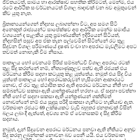
ජීවිතයටත්, සාමය හා ආරක්ෂාව සහතික කිරීමටත්, මෙන්ම, එය
රටේ ආර්ථික සංවර්ධනයටත් විශාල බාදාවක් වන බව අමුතුවෙන්
කිව යුතු නැත.
බ්‍රිතාන්‍යයන්ගෙන් නිදහස ලබාගන්නා විට, අප සමග සිටි
අනෙකුත් රාජ්‍යයන්ට සාපේක්ෂව අප ආර්ථික මෙන්ම සමාජීය
වශයෙන් ද සැලකිය යුතු ප්‍රමාණයකින් ඉදිරියෙන් සිටියත්,
නිදහසින් පසුව අප එක තැන පල්වෙමින් සිටින්නේ රට තුළ
සිදුවන විශාල පරිමාණයේ දූෂණ වංචා හා අපරාධ මැඩලීමට අපට
තවමත් නොහැකි වීම නිසාය.
පාතාලය හෝ වෙනයම් පිරිස් සම්බන්ධවී විශාල අපරාධ රටක්
තුළ සිදු කරන්නේ නම්, නීත්‍යාණුකුලව පත්ව ඇති රජයක් එය
මර්ධනය කිරීම සදහා කටයුතු කළ යුත්තේය. නමුත් එය සිදු විය
යුත්තේ පාතාලය හෝ අපරාධකරුවන් හැසිරෙන ආකාරයට
නොව, ඒ රට තුළ ස්ථාපිත කර ඇති අපරාධ මර්ධනය නීති හා ඒ
සම්බන්ධව සකසා ඇති යාන්ත්‍රණයන් හරහා ය. ඒ සදහා පවත්නා
නීති හෝ ඒ සදහා සකසා ඇති යන්ත්‍රණයන් ශක්තිමත්
නොවන්නේ නම් එය සුදුසු පරිදි සාකසා ගැනීමට හැකියාව ඇත.
වර්තමාන රජයට 69 ලක්ෂයකට වැඩි බහුතර ජනතාවක් විසින්
බලය ලබා දී ඇත්තේ, අවශ්‍ය නම් ඒ වෙනසකම් ද සිදු කිරීම
සදහාය.
නමුත්, දැන් සිදුවෙන අපරාධ මර්ධනය පනවා ඇති නීතියට අනුව
සිදු කරනු ලබන්නක් නොවන බව පෙනී යයි. එය වර්තමාන