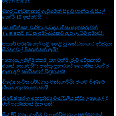
හඳුනා ගැනේ!
මහර බන්ධනාගාර ගැටුමෙන් සිදු වූ හානිය රුපියල්
කෝටි 15 ඉක්මවයි!
රස පරීක්ෂක වාර්තා ප්‍රමාදය නිසා සැකකරුවන්
15,000කට අධික ප්‍රමාණයකට ඇප ලැබීම ප්‍රමාදයි!
මහරේ මරණයෙන් යළි හෙළි වූ බන්ධනාගාර අර්බුදය:
සිරගෙවල් පිරෙන්නේ ඇයි?
“නොසැලකිලිමත්කම සහ මිනීමැරුම් චේතනාව
එකක් නෙවෙයි”: පාස්කු ප්‍රහාරයේ නෛතික වගවීම
ගැන අලි සබ්රිගෙන් විග්‍රහයක්!
විදේශ සංචිත වර්ධනය මන්දගාමීයි: ජංගම ගිණුමේ
හිඟය නැවත මතුවෙයි!
රුමේෂ් තරංග පොදුරාජ්‍ය මණ්ඩලීය ක්‍රීඩා උළෙලේ දී
රන් පදක්කමක් දිනා ගනී!
සිය දිවි නසා ගැනීම් වැලැක්වීම හා උපදේශනයේ